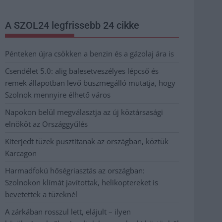
A SZOL24 legfrissebb 24 cikke
Pénteken újra csökken a benzin és a gázolaj ára is
Csendélet 5.0: alig balesetveszélyes lépcső és
remek állapotban levő buszmegálló mutatja, hogy
Szolnok mennyire élhető város
Napokon belül megválasztja az új köztársasági
elnököt az Országgyűlés
Kiterjedt tüzek pusztítanak az országban, köztük
Karcagon
Harmadfokú hőségriasztás az országban:
Szolnokon klímát javítottak, helikoptereket is
bevetettek a tüzeknél
A zárkában rosszul lett, elájult – ilyen