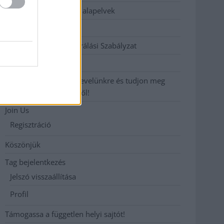
Etikai és függetlenségi alapelvek
Hirdetési árak
Hozzászólási és Moderálási Szabályzat
Impresszum
Iratkozzon fel heti hírlevelünkre és tudjon meg
még többet megyénkről!
Join Us
Regisztráció
Köszönjük
Tag bejelentkezés
Jelszó visszaállítása
Profil
Támogassa a független helyi sajtót!