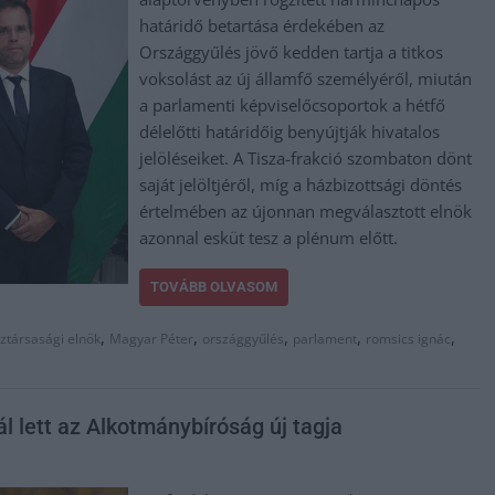
határidő betartása érdekében az
Országgyűlés jövő kedden tartja a titkos
voksolást az új államfő személyéről, miután
a parlamenti képviselőcsoportok a hétfő
délelőtti határidőig benyújtják hivatalos
jelöléseiket. A Tisza-frakció szombaton dönt
saját jelöltjéről, míg a házbizottsági döntés
értelmében az újonnan megválasztott elnök
azonnal esküt tesz a plénum előtt.
TOVÁBB OLVASOM
,
,
,
,
,
ztársasági elnök
Magyar Péter
országgyűlés
parlament
romsics ignác
 lett az Alkotmánybíróság új tagja