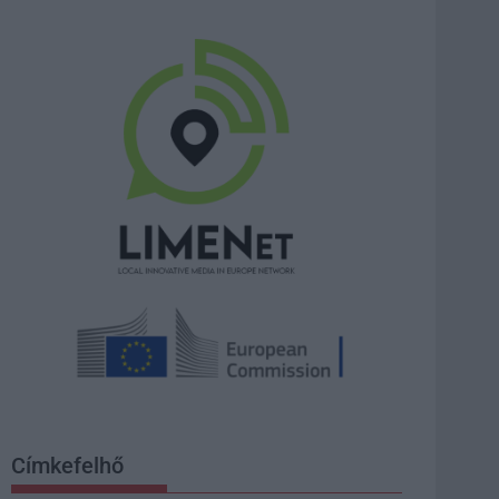
Címkefelhő