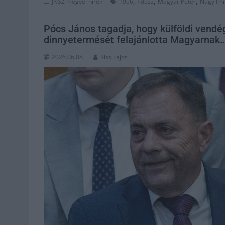
,
,
,
JNSZ megyei hírek
1956
fidesz
Magyar Péter
Nagy Im
Pócs János tagadja, hogy külföldi vendé
dinnyetermését felajánlotta Magyarnak
2026.06.08.
Kiss Lajos