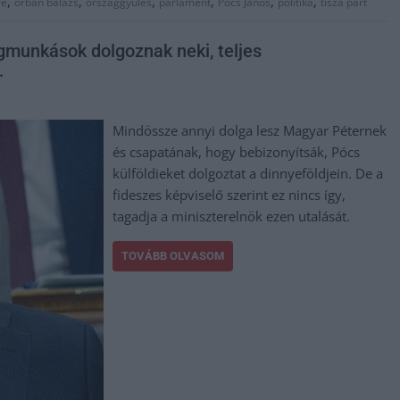
,
,
,
,
,
,
re
orbán balázs
országgyűlés
parlament
Pócs János
politika
tisza párt
gmunkások dolgoznak neki, teljes
…
Mindössze annyi dolga lesz Magyar Péternek
és csapatának, hogy bebizonyítsák, Pócs
külföldieket dolgoztat a dinnyeföldjein. De a
fideszes képviselő szerint ez nincs így,
tagadja a miniszterelnök ezen utalását.
TOVÁBB OLVASOM