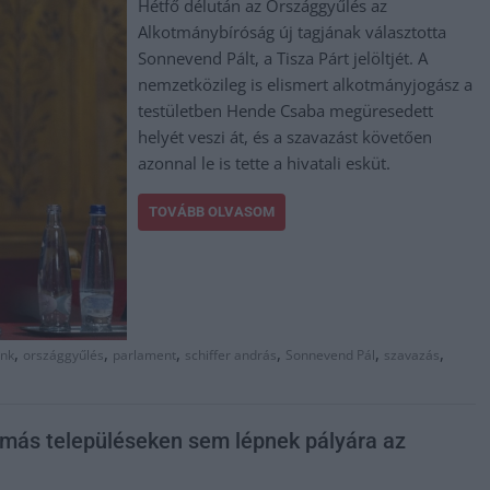
Hétfő délután az Országgyűlés az
Alkotmánybíróság új tagjának választotta
Sonnevend Pált, a Tisza Párt jelöltjét. A
nemzetközileg is elismert alkotmányjogász a
testületben Hende Csaba megüresedett
helyét veszi át, és a szavazást követően
azonnal le is tette a hivatali esküt.
TOVÁBB OLVASOM
,
,
,
,
,
,
ánk
országgyűlés
parlament
schiffer andrás
Sonnevend Pál
szavazás
 más településeken sem lépnek pályára az