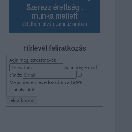
Hírlevél feliratkozás
Adja meg keresztnevét:
Adja meg e-mail
címét:
Megismertem és elfogadom a
GDPR-
szabályzat
ot
Nem szeretne lemaradni semmiről? Csak egy kattintás, és
hírlevelünk a legfrissebb információkkal és exkluzív
tartalmakkal hétről hétre postaládájába érkezik!