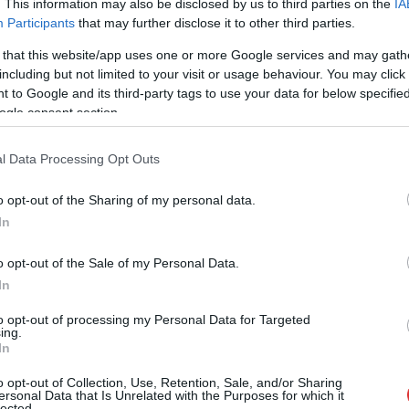
. This information may also be disclosed by us to third parties on the
IA
Participants
that may further disclose it to other third parties.
Rendkívül feszült hangulatban indult a
 that this website/app uses one or more Google services and may gath
parlamenti hétfő, ahol a Tisza Párt által
including but not limited to your visit or usage behaviour. You may click 
benyújtott Alaptörvény-módosításról dönt
 to Google and its third-party tags to use your data for below specifi
az Országgyűlés. A javaslat elfogadása
ogle consent section.
esetén azonnali hatállyal megszűnik Sulyok
Tamás köztársasági elnök megbízatása, és
l Data Processing Opt Outs
zöld utat kap az új Nemzeti
Vagyonvisszaszerzési és Vagyonvédelmi
o opt-out of the Sharing of my personal data.
Hivatal felállítása is. A szavazás előtt a
In
Fidesz-KDNP politikusai gyásznapot
hirdettek és kivonultak a Parlamentből,
o opt-out of the Sale of my Personal Data.
Gulyás Gergely pedig bejelentette
In
lemondását a kormánypárti frakció éléről.
to opt-out of processing my Personal Data for Targeted
ing.
In
,
,
,
,
,
társasági elnök
lemondás
lemondott
Magyar Péter
mandátum
sulyok
o opt-out of Collection, Use, Retention, Sale, and/or Sharing
ersonal Data that Is Unrelated with the Purposes for which it
lected.