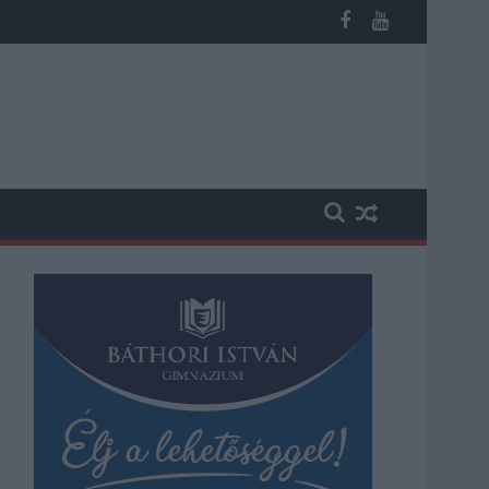
potban levő buszmegálló mutatja, hogy Szolnok mennyire élhető v