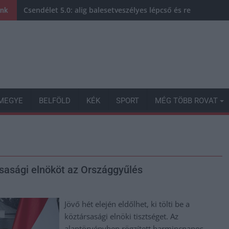
Csendélet 5.0: alig balesetveszélyes lépcső és remek álla
ink
MEGYE
BELFÖLD
KÉK
SPORT
MÉG TÖBB ROVAT
rsasági elnököt az Országgyűlés
Jövő hét elején eldőlhet, ki tölti be a
köztársasági elnöki tisztséget. Az
alaptörvényben rögzített harmincnapos