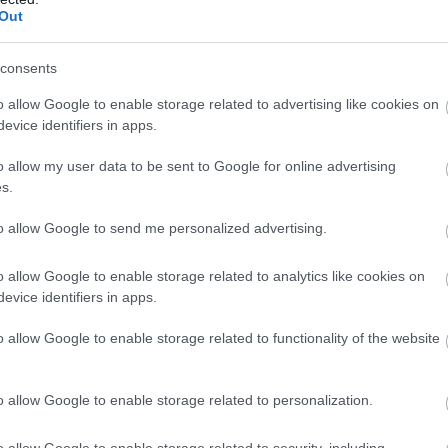
Out
isza Párt helyi képviselője a karcagi
consents
o allow Google to enable storage related to advertising like cookies on
evice identifiers in apps.
A napokban közéleti témává vált Karcagon a
környékbeli csatornák állapota és az azokból
o allow my user data to be sent to Google for online advertising
áradó kellemetlen szag. Az ügyben korábban
s.
horgászok is felszólaltak, akik a
to allow Google to send me personalized advertising.
szennyezettnek és bűzösnek tartott víz miatt
Karcag és Bucsa között demonstrációt
o allow Google to enable storage related to analytics like cookies on
szerveztek. Most a Tisza Párt helyi
evice identifiers in apps.
képviselője is megszólalt, és hatósági
vizsgálatot kezdeményezett.
o allow Google to enable storage related to functionality of the website
TOVÁBB OLVASOM
o allow Google to enable storage related to personalization.
o allow Google to enable storage related to security, including