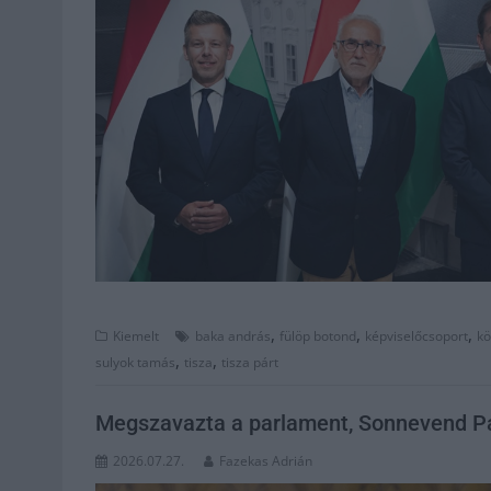
,
,
,
Kiemelt
baka andrás
fülöp botond
képviselőcsoport
kö
,
,
sulyok tamás
tisza
tisza párt
Megszavazta a parlament, Sonnevend Pál
2026.07.27.
Fazekas Adrián