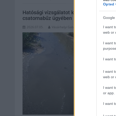
Opted 
Hatósági vizsgálatot kezdeményezett a T
csatornabűz ügyében
Google 
I want t
2026.07.05.
Vásárhelyi Gabriella
web or d
I want t
purpose
I want 
I want t
web or d
I want t
or app.
I want t
I want t