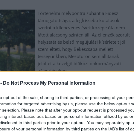
Történelmi mélypontra zuhant a Fidesz
támogatottsága, a legfrissebb kutatások
szerint a kilencvenes évek közepe óta nem
látott alacsony szinten áll. Az ellenzék szorult
helyzetét és belső megújulási kísérleteit jól
szemlélteti, hogy Békéscsaba mellett
térségünkben, Mezőtúron sem állítanak
jelöltet a közelgő időközi önkormányzati
választásokon.
 -
Do Not Process My Personal Information
TOVÁBB OLVASOM
to opt-out of the sale, sharing to third parties, or processing of your per
formation for targeted advertising by us, please use the below opt-out s
,
,
,
,
,
,
at
távolmaradás
teke
tisza párt
választás
valuska zoltán
vidék
r selection. Please note that after your opt-out request is processed y
eing interest-based ads based on personal information utilized by us or
disclosed to third parties prior to your opt-out. You may separately opt-
a eltávolítja Sulyok Tamást
losure of your personal information by third parties on the IAB’s list of