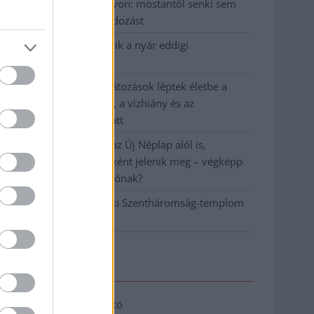
Vízitraffipax a Tisza-tavon: mostantól senki sem
úszhatja meg a száguldozást
Szolnokra is megérkezik a nyár eddigi
legkeményebb napja
Már Szolnokon is korlátozások léptek életbe a
tartós hatalmas hőség, a vízhiány és az
áramtakarékosság miatt
A NER kihúzta a talajt az Új Néplap alól is,
immáron csak hetilapként jelenik meg – végképp
vége a nyomtatott sajtónak?
Befejeződött a szolnoki Szentháromság-templom
felújítása
Elérhetőség
Adatkezelési tájékoztató