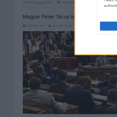
,
,
,
,
JNSZ megyei hírek
bejelentés
bűz
csatorna
Karcag
ké
authenti
Magyar Péter ’56-os beszéde és Pócs Ján
2026.06.16.
Horváth Zsolt