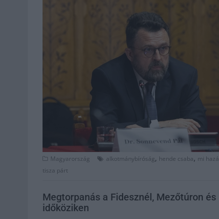
,
,
Magyarország
alkotmánybíróság
hende csaba
mi haz
tisza párt
Megtorpanás a Fidesznél, Mezőtúron és
időköziken