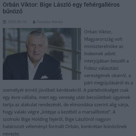
Orbán Viktor: Bige László egy fehérgalléros
bűnöző
2026.06.16.
Fazekas Adrián
Orbán Viktor,
Magyarország volt
miniszterelnöke az
Indexnek adott
interjújában beszélt a
Fidesz választási
vereségének okairól, a
párt megújulásáról és a
személyét érintő jövőbeli kérdésekről. A pártelnökséget csak
egy évre vállalta, mert egy vereség után becsületbeli ügyének
tartja az alakulat rendezését, de elmondása szerint alig várja,
hogy valaki végre „kitépje a kezéből a marsallbotot”. A
szolnoki Bige Holding fejéről, Bige Lászlóról nagyon
határozott véleményt formált Orbán, konkrétan bűnőzőnek
nevezte.