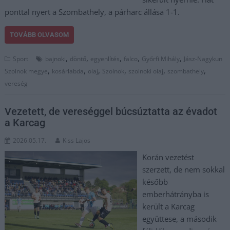
ponttal nyert a Szombathely, a párharc állása 1-1.
TOVÁBB OLVASOM
,
,
,
,
,
Sport
bajnoki
döntő
egyenlítés
falco
Győrfi Mihály
Jász-Nagykun
,
,
,
,
,
,
Szolnok megye
kosárlabda
olaj
Szolnok
szolnoki olaj
szombathely
vereség
Vezetett, de vereséggel búcsúztatta az évadot
a Karcag
2026.05.17.
Kiss Lajos
Korán vezetést
szerzett, de nem sokkal
később
emberhátrányba is
került a Karcag
együttese, a második