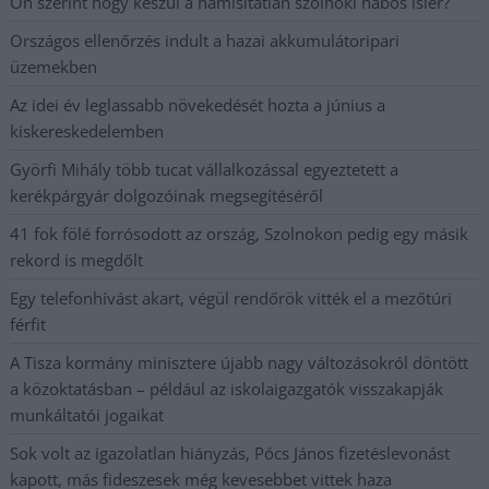
Ön szerint hogy készül a hamisítatlan szolnoki habos isler?
Országos ellenőrzés indult a hazai akkumulátoripari
üzemekben
Az idei év leglassabb növekedését hozta a június a
kiskereskedelemben
Györfi Mihály több tucat vállalkozással egyeztetett a
kerékpárgyár dolgozóinak megsegítéséről
41 fok fölé forrósodott az ország, Szolnokon pedig egy másik
rekord is megdőlt
Egy telefonhívást akart, végül rendőrök vitték el a mezőtúri
férfit
A Tisza kormány minisztere újabb nagy változásokról döntött
a közoktatásban – például az iskolaigazgatók visszakapják
munkáltatói jogaikat
Sok volt az igazolatlan hiányzás, Pócs János fizetéslevonást
kapott, más fideszesek még kevesebbet vittek haza