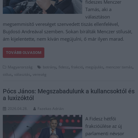
fideszes Menczer
Tamás, aki a
választáson
megsemmisítő vereséget szenvedett tiszás ellenfelével,
Bujdosó Andreával szemben. Sokan bírálták Menczer stílusát,
ám kijelentette, nem kíván megújulni, ő már ilyen marad.
TOVÁBB OLVASOM
,
,
,
,
,
Magyarország
botrány
fidesz
frakció
megújulás
menczer tamás
,
,
stílus
választás
vereség
Pócs János: Megszabadulunk a kullancsoktól és
a luxizóktól
2026.04.28.
Fazekas Adrián
A Fidesz hétfői
frakcióülése az új
parlamenti névsor