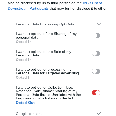
Mivel egyéniben
also be disclosed by us to third parties on the
IAB’s List of
Downstream Participants
that may further disclose it to other
hatalmasat bukott a
third parties.
Fidesz jászsági jelöltje
és a listán is jóval
Please note that this website/app uses one or more Google
Personal Data Processing Opt Outs
lejjebb szerepelt, mint
services and may gather and store information including but
a bejutók száma,
not limited to your visit or usage behaviour. You may click to
I want to opt-out of the Sharing of my
personal data.
grant or deny consent to Google and its third-party tags to
szükség volt egy kis
Opted In
use your data for below specified purposes in below Google
trükközésre a
consent section.
I want to opt-out of the Sale of my
leköszönő kormánypárt részéről, de gyorsan sikerült is. Pócs
Personal Data.
János mégis tagja lesz az új országgyűlésnek, ráadásul az
Opted In
utóbbi napokban ismét visszatért régi énjéhez. Kemény kritika
I want to opt-out of processing my
és a Tisza elleni lejáratás.
Personal Data for Targeted Advertising.
Opted In
TOVÁBB OLVASOM
I want to opt-out of Collection, Use,
Retention, Sale, and/or Sharing of my
,
,
,
Personal Data that Is Unrelated with the
JNSZ megyei hírek
fidesz
Jász-Nagykun Szolnok megye
Jászság
Purposes for which it was collected.
,
,
,
,
,
,
képviselő
lejáratás
megszokott
parlament
Pócs János
tisza párt
Opted Out
,
ukránok
vereség
Google consents