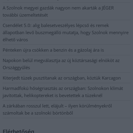
A Szolnok megyei gazdák nagyon nem akarták a JÉGER
további üzemeltetését
Csendélet 5.0: alig balesetveszélyes lépcső és remek
állapotban levő buszmegálló mutatja, hogy Szolnok mennyire
élhető város
Pénteken újra csökken a benzin és a gázolaj ára is
Napokon belül megválasztja az új köztársasági elnököt az
Országgyűlés
Kiterjedt tüzek pusztítanak az országban, köztük Karcagon
Harmadfokú hőségriasztás az országban: Szolnokon klímát
javítottak, helikoptereket is bevetettek a tüzeknél
A zárkában rosszul lett, elájult – ilyen körülményekről
számoltak be a szolnoki börtönből
Elérhetőség