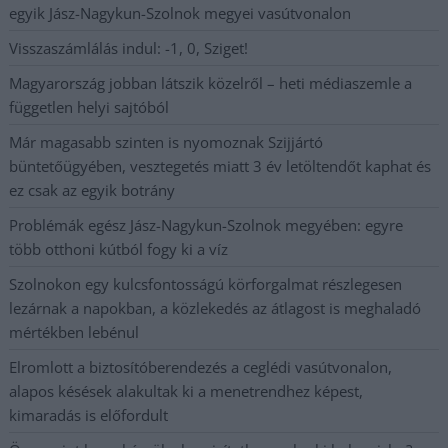
egyik Jász-Nagykun-Szolnok megyei vasútvonalon
Visszaszámlálás indul: -1, 0, Sziget!
Magyarország jobban látszik közelről – heti médiaszemle a
független helyi sajtóból
Már magasabb szinten is nyomoznak Szijjártó
büntetőügyében, vesztegetés miatt 3 év letöltendőt kaphat és
ez csak az egyik botrány
Problémák egész Jász-Nagykun-Szolnok megyében: egyre
több otthoni kútból fogy ki a víz
Szolnokon egy kulcsfontosságú körforgalmat részlegesen
lezárnak a napokban, a közlekedés az átlagost is meghaladó
mértékben lebénul
Elromlott a biztosítóberendezés a ceglédi vasútvonalon,
alapos késések alakultak ki a menetrendhez képest,
kimaradás is előfordult