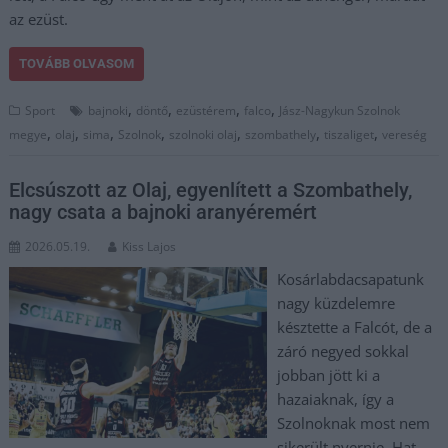
az ezüst.
TOVÁBB OLVASOM
,
,
,
,
Sport
bajnoki
döntő
ezüstérem
falco
Jász-Nagykun Szolnok
,
,
,
,
,
,
,
megye
olaj
sima
Szolnok
szolnoki olaj
szombathely
tiszaliget
vereség
Elcsúszott az Olaj, egyenlített a Szombathely,
nagy csata a bajnoki aranyéremért
2026.05.19.
Kiss Lajos
Kosárlabdacsapatunk
nagy küzdelemre
késztette a Falcót, de a
záró negyed sokkal
jobban jött ki a
hazaiaknak, így a
Szolnoknak most nem
sikerült nyernie. Hat