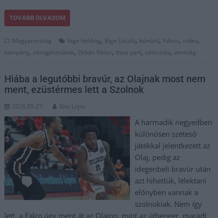
TOVÁBB OLVASOM
,
,
,
,
,
Magyarország
bige holding
Bige László
bűnöző
fidesz
index
,
,
,
,
,
kampány
nitrogénművek
Orbán Viktor
tisza part
választás
vereség
Hiába a legutóbbi bravúr, az Olajnak most nem
ment, ezüstérmes lett a Szolnok
2026.05.27.
Kiss Lajos
A harmadik negyedben
különösen széteső
játékkal jelentkezett az
Olaj, pedig az
idegenbeli bravúr után
azt hihettük, lélektani
előnyben vannak a
szolnokiak. Nem így
lett, a Falco úgy ment át az Olajon, mint az úthenger, maradt