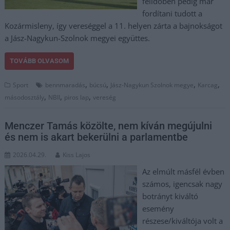
félidőben pedig már
fordítani tudott a
Kozármisleny, így vereséggel a 11. helyen zárta a bajnokságot
a Jász-Nagykun-Szolnok megyei együttes.
TOVÁBB OLVASOM
,
,
,
,
Sport
bennmaradás
búcsú
Jász-Nagykun Szolnok megye
Karcag
,
,
,
másodosztály
NBII
piros lap
vereség
Menczer Tamás közölte, nem kíván megújulni
és nem is akart bekerülni a parlamentbe
2026.04.29.
Kiss Lajos
Az elmúlt másfél évben
számos, igencsak nagy
botrányt kiváltó
esemény
részese/kiváltója volt a