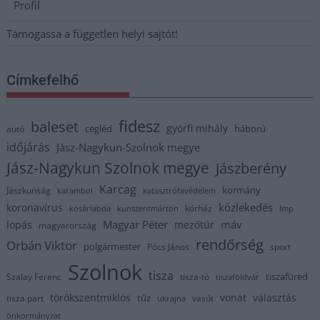
Profil
Támogassa a független helyi sajtót!
Címkefelhő
fidesz
baleset
györfi mihály
cegléd
háború
autó
időjárás
Jász-Nagykun-Szolnok megye
Jász-Nagykun Szolnok megye
Jászberény
Karcag
kormány
Jászkunság
karambol
katasztrófavédelem
közlekedés
koronavírus
kórház
kosárlabda
kunszentmárton
lmp
Magyar Péter
máv
lopás
mezőtúr
magyarország
rendőrség
Orbán Viktor
polgármester
Pócs János
sport
Szolnok
tisza
tiszafüred
Szalay Ferenc
tisza-tó
tiszaföldvár
törökszentmiklós
vonat
választás
tűz
tisza part
vasút
ukrajna
önkormányzat