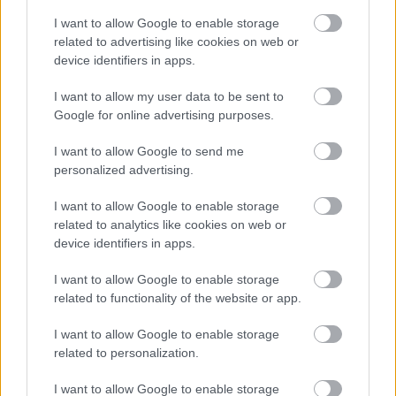
Miért veszített a Fidesz? Bánki Erik a fiatalokat
I want to allow Google to enable storage
is okolja
related to advertising like cookies on web or
device identifiers in apps.
2026.04.26.
Fazekas Adrián
Több vezető
I want to allow my user data to be sent to
Google for online advertising purposes.
politikustársához
hasonlóan Bánki Erik is
I want to allow Google to send me
bejelentette, hogy nem
personalized advertising.
veszi fel listás
mandátumát, egyúttal
I want to allow Google to enable storage
pedig visszavonul a
related to analytics like cookies on web or
device identifiers in apps.
frontpolitikától. Szerint
az elmúlt másfél évtized sikerei után a Fidesz túlzottan
I want to allow Google to enable storage
magabiztossá vált, ami hozzájárult a választási vereséghez és
related to functionality of the website or app.
a kampánystratégiai hibákhoz, de azért bőven kapott a
kritikájából a másként szavazó fiatal generáció is.
I want to allow Google to enable storage
related to personalization.
TOVÁBB OLVASOM
I want to allow Google to enable storage