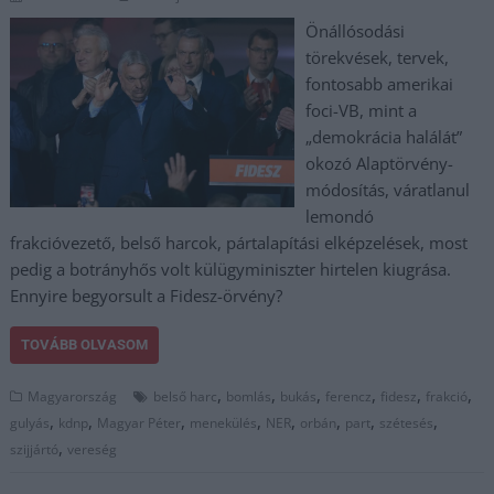
Önállósodási
törekvések, tervek,
fontosabb amerikai
foci-VB, mint a
„demokrácia halálát”
okozó Alaptörvény-
módosítás, váratlanul
lemondó
frakcióvezető, belső harcok, pártalapítási elképzelések, most
pedig a botrányhős volt külügyminiszter hirtelen kiugrása.
Ennyire begyorsult a Fidesz-örvény?
TOVÁBB OLVASOM
,
,
,
,
,
,
Magyarország
belső harc
bomlás
bukás
ferencz
fidesz
frakció
,
,
,
,
,
,
,
,
gulyás
kdnp
Magyar Péter
menekülés
NER
orbán
part
szétesés
,
szijjártó
vereség