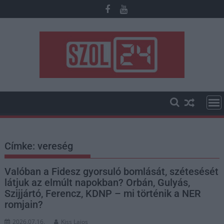
Skip
to
content
Címke:
vereség
Valóban a Fidesz gyorsuló bomlását, szétesését
látjuk az elmúlt napokban? Orbán, Gulyás,
Szijjártó, Ferencz, KDNP – mi történik a NER
romjain?
2026.07.16.
Kiss Lajos