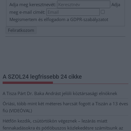
Adja meg keresztnevét:
Adja
meg e-mail címét:
Megismertem és elfogadom a
GDPR-szabályzat
ot
Nem szeretne lemaradni semmiről? Csak egy kattintás, és hírlevelünk a
legfrissebb információkkal és exkluzív tartalmakkal hétről hétre
postaládájába érkezik!
A SZOL24 legfrissebb 24 cikke
A Tisza Párt Dr. Baka Andrást jelöli köztársasági elnöknek
Óriási, több mint két méteres harcsát fogott a Tiszán a 13 éves
fiú (VIDEÓVAL)
Hétfőn kezdik, csütörtökön végeznek – lezárás miatt
fennakadásokra és pótlóbuszos közlekedésre számítsunk az