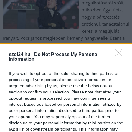
megalkotásáról szólt,
miközben úgy tűnik,
hogy a pártvezetés
erőtlenül, tanácstalanul
keresi a megújulás
irányait, Pócs János meglepően kemény hangvétellel üzent a
párton belüli „élősködőknek”, és a tisztítótűz szükségességéről
beszélt.
szol24.hu -
Do Not Process My Personal
Information
TOVÁBB OLVASOM
If you wish to opt-out of the sale, sharing to third parties, or
,
,
,
,
,
JNSZ megyei hírek
fidesz
képviselő
korrupció
luxizás
pöcs jános
processing of your personal or sensitive information for
,
,
targeted advertising by us, please use the below opt-out
tisza part
választás
vereség
section to confirm your selection. Please note that after your
opt-out request is processed you may continue seeing
Pócs Jánost csak sikerült a Fidesznek bejuttatni
interest-based ads based on personal information utilized by
a parlamentbe, újra el is kezdte megosztó,
us or personal information disclosed to third parties prior to
lejárató üzeneteit (videóval)
your opt-out. You may separately opt-out of the further
disclosure of your personal information by third parties on the
2026.04.27.
Kiss Lajos
IAB’s list of downstream participants. This information may