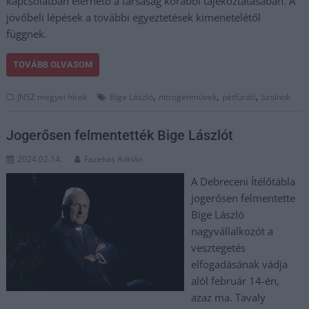
kapcsolatban elérhető a társaság korábbi tájékoztatásában. A
jövőbeli lépések a további egyeztetések kimenetelétől
függnek.
TOVÁBB OLVASOM
,
,
,
JNSZ megyei hírek
Bige László
nitrogénművek
pétfürdő
Szolnok
Jogerősen felmentették Bige Lászlót
2024.02.14.
Fazekas Adrián
A Debreceni Ítélőtábla
jogerősen felmentette
Bige László
nagyvállalkozót a
vesztegetés
elfogadásának vádja
alól február 14-én,
azaz ma. Tavaly