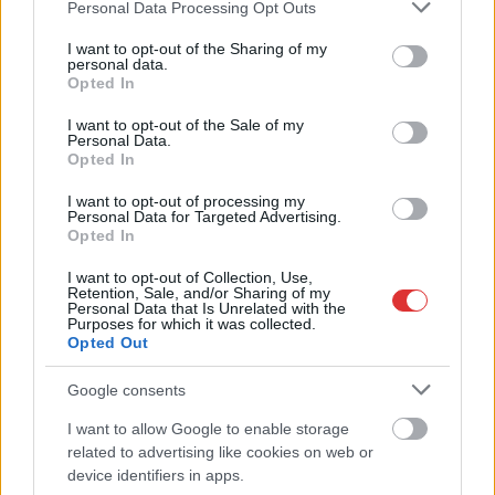
Please note that this website/app uses one or more Google
Personal Data Processing Opt Outs
cége, a Nitrogénművek
services and may gather and store information including but
leállását a kezdetekben
not limited to your visit or usage behaviour. You may click to
I want to opt-out of the Sharing of my
personal data.
mindössze egy
grant or deny consent to Google and its third-party tags to
Opted In
hónapra tervezték: a
use your data for below specified purposes in below Google
consent section.
helyzet mostanra odáig fajult, hogy tulajdonos azt nyilatkozta,
I want to opt-out of the Sale of my
Personal Data.
mivel a gyártás veszteségessé vált, leállítják a termelést, sőt,
Opted In
valószínűsíthető, hogy végleg megszűnnek.
I want to opt-out of processing my
Personal Data for Targeted Advertising.
TOVÁBB OLVASOM
Opted In
,
,
,
Magyarország
bige holding
Bige László
nitrogénművek
Szolnok
I want to opt-out of Collection, Use,
Retention, Sale, and/or Sharing of my
Personal Data that Is Unrelated with the
Purposes for which it was collected.
Opted Out
Google consents
I want to allow Google to enable storage
related to advertising like cookies on web or
device identifiers in apps.