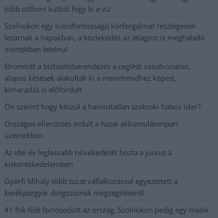
több otthoni kútból fogy ki a víz
Szolnokon egy kulcsfontosságú körforgalmat részlegesen
lezárnak a napokban, a közlekedés az átlagost is meghaladó
mértékben lebénul
Elromlott a biztosítóberendezés a ceglédi vasútvonalon,
alapos késések alakultak ki a menetrendhez képest,
kimaradás is előfordult
Ön szerint hogy készül a hamisítatlan szolnoki habos isler?
Országos ellenőrzés indult a hazai akkumulátoripari
üzemekben
Az idei év leglassabb növekedését hozta a június a
kiskereskedelemben
Györfi Mihály több tucat vállalkozással egyeztetett a
kerékpárgyár dolgozóinak megsegítéséről
41 fok fölé forrósodott az ország, Szolnokon pedig egy másik