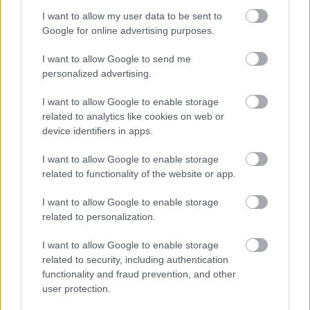
I want to allow my user data to be sent to
Google for online advertising purposes.
I want to allow Google to send me
personalized advertising.
I want to allow Google to enable storage
related to analytics like cookies on web or
device identifiers in apps.
Hírlevél feliratkozás
I want to allow Google to enable storage
related to functionality of the website or app.
Adja meg keresztnevét:
Adja
meg e-mail címét:
I want to allow Google to enable storage
related to personalization.
Megismertem és elfogadom a
GDPR-szabályzat
ot
I want to allow Google to enable storage
related to security, including authentication
functionality and fraud prevention, and other
Nem szeretne lemaradni semmiről? Csak egy kattintás, és hírlevelünk a
user protection.
legfrissebb információkkal és exkluzív tartalmakkal hétről hétre
postaládájába érkezik!