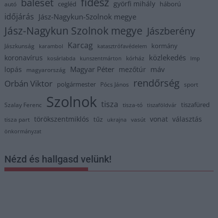
fidesz
baleset
györfi mihály
cegléd
háború
autó
időjárás
Jász-Nagykun-Szolnok megye
Jász-Nagykun Szolnok megye
Jászberény
Karcag
kormány
Jászkunság
karambol
katasztrófavédelem
közlekedés
koronavírus
kórház
kosárlabda
kunszentmárton
lmp
Magyar Péter
máv
lopás
mezőtúr
magyarország
rendőrség
Orbán Viktor
polgármester
Pócs János
sport
Szolnok
tisza
tiszafüred
Szalay Ferenc
tisza-tó
tiszaföldvár
törökszentmiklós
vonat
választás
tűz
tisza part
vasút
ukrajna
önkormányzat
Nézd és hallgasd velünk!