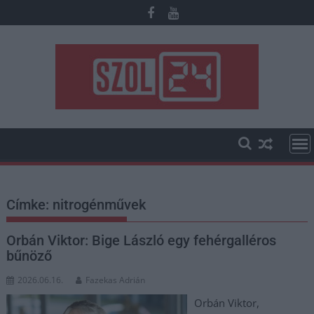
Skip
to
content
Címke:
nitrogénművek
Orbán Viktor: Bige László egy fehérgalléros
bűnöző
2026.06.16.
Fazekas Adrián
Orbán Viktor,