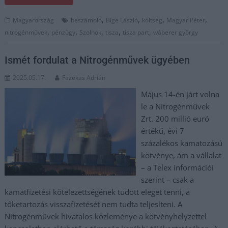
,
,
,
,
Magyarország
beszámoló
Bige László
költség
Magyar Péter
,
,
,
,
,
nitrogénművek
pénzügy
Szolnok
tisza
tisza part
wáberer györgy
Ismét fordulat a Nitrogénművek ügyében
2025.05.17.
Fazekas Adrián
Május 14-én járt volna
le a Nitrogénművek
Zrt. 200 millió euró
értékű, évi 7
százalékos kamatozású
kötvénye, ám a vállalat
– a Telex információi
szerint – csak a
kamatfizetési kötelezettségének tudott eleget tenni, a
tőketartozás visszafizetését nem tudta teljesíteni. A
Nitrogénművek hivatalos közleménye a kötvényhelyzettel