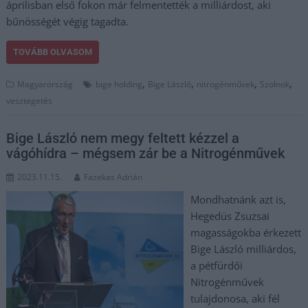
áprilisban első fokon már felmentették a milliárdost, aki
bűnösségét végig tagadta.
TOVÁBB OLVASOM
,
,
,
,
Magyarország
bige holding
Bige László
nitrogénművek
Szolnok
vesztegetés
Bige László nem megy feltett kézzel a
vágóhídra – mégsem zár be a Nitrogénművek
2023.11.15.
Fazekas Adrián
Mondhatnánk azt is,
Hegedüs Zsuzsai
magasságokba érkezett
Bige László milliárdos,
a pétfürdői
Nitrogénművek
tulajdonosa, aki fél