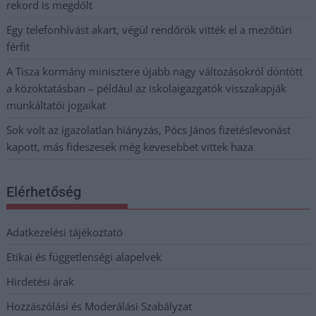
rekord is megdőlt
Egy telefonhívást akart, végül rendőrök vitték el a mezőtúri
férfit
A Tisza kormány minisztere újabb nagy változásokról döntött
a közoktatásban – például az iskolaigazgatók visszakapják
munkáltatói jogaikat
Sok volt az igazolatlan hiányzás, Pócs János fizetéslevonást
kapott, más fideszesek még kevesebbet vittek haza
Elérhetőség
Adatkezelési tájékoztató
Etikai és függetlenségi alapelvek
Hirdetési árak
Hozzászólási és Moderálási Szabályzat