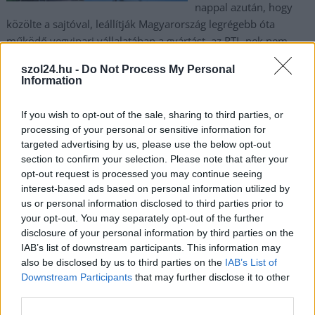
nappal azután, hogy
közölte a sajtóval, leállítják Magyarország legrégebb óta
működő vegyipari vállalatában a gyártást, az RTL-nek nem
sokkal később már úgy nyilatkozott, a termelést nem
szol24.hu -
Do Not Process My Personal
szüntetik meg véglegesen és nem mennek feltett kézzel a
Information
vágóhídra.
If you wish to opt-out of the sale, sharing to third parties, or
TOVÁBB OLVASOM
processing of your personal or sensitive information for
targeted advertising by us, please use the below opt-out
,
,
Szolnok
Bige László
nitrogénművek
Szolnok
section to confirm your selection. Please note that after your
opt-out request is processed you may continue seeing
interest-based ads based on personal information utilized by
Ennyi volt – Bige László bejelentette, leáll a
us or personal information disclosed to third parties prior to
termelés a Nitrogénművekben
your opt-out. You may separately opt-out of the further
disclosure of your personal information by third parties on the
2023.11.14.
Fazekas Adrián
IAB’s list of downstream participants. This information may
A „vegyipari
also be disclosed by us to third parties on the
IAB’s List of
milliárdosnak”,
Downstream Participants
that may further disclose it to other
„műtrágyakirálynak” is
third parties.
nevezett Bige László