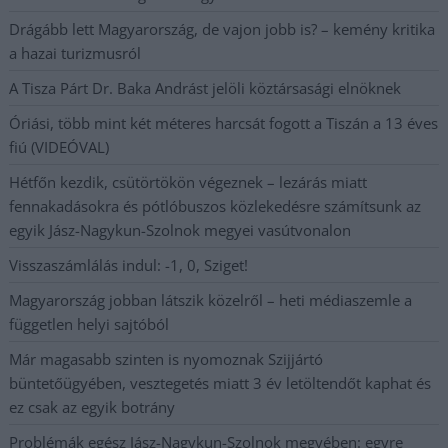
Drágább lett Magyarország, de vajon jobb is? – kemény kritika
a hazai turizmusról
A Tisza Párt Dr. Baka Andrást jelöli köztársasági elnöknek
Óriási, több mint két méteres harcsát fogott a Tiszán a 13 éves
fiú (VIDEÓVAL)
Hétfőn kezdik, csütörtökön végeznek – lezárás miatt
fennakadásokra és pótlóbuszos közlekedésre számítsunk az
egyik Jász-Nagykun-Szolnok megyei vasútvonalon
Visszaszámlálás indul: -1, 0, Sziget!
Magyarország jobban látszik közelről – heti médiaszemle a
független helyi sajtóból
Már magasabb szinten is nyomoznak Szijjártó
büntetőügyében, vesztegetés miatt 3 év letöltendőt kaphat és
ez csak az egyik botrány
Problémák egész Jász-Nagykun-Szolnok megyében: egyre