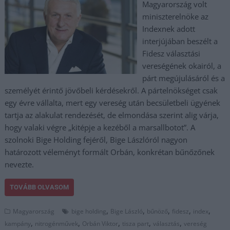
Magyarország volt
miniszterelnöke az
Indexnek adott
interjújában beszélt a
Fidesz választási
vereségének okairól, a
párt megújulásáról és a
személyét érintő jövőbeli kérdésekről. A pártelnökséget csak
egy évre vállalta, mert egy vereség után becsületbeli ügyének
tartja az alakulat rendezését, de elmondása szerint alig várja,
hogy valaki végre „kitépje a kezéből a marsallbotot”. A
szolnoki Bige Holding fejéről, Bige Lászlóról nagyon
határozott véleményt formált Orbán, konkrétan bűnőzőnek
nevezte.
TOVÁBB OLVASOM
,
,
,
,
,
Magyarország
bige holding
Bige László
bűnöző
fidesz
index
,
,
,
,
,
kampány
nitrogénművek
Orbán Viktor
tisza part
választás
vereség