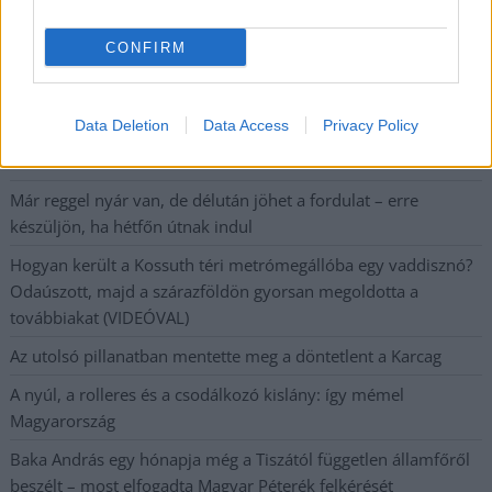
CONFIRM
A SZOL24 legfrissebb 24 cikke
Data Deletion
Data Access
Privacy Policy
Szalagkorlátnak csapódott egy autó a 4-es főúton, Szajolnál
történt a baleset
Már reggel nyár van, de délután jöhet a fordulat – erre
készüljön, ha hétfőn útnak indul
Hogyan került a Kossuth téri metrómegállóba egy vaddisznó?
Odaúszott, majd a szárazföldön gyorsan megoldotta a
továbbiakat (VIDEÓVAL)
Az utolsó pillanatban mentette meg a döntetlent a Karcag
A nyúl, a rolleres és a csodálkozó kislány: így mémel
Magyarország
Baka András egy hónapja még a Tiszától független államfőről
beszélt – most elfogadta Magyar Péterék felkérését