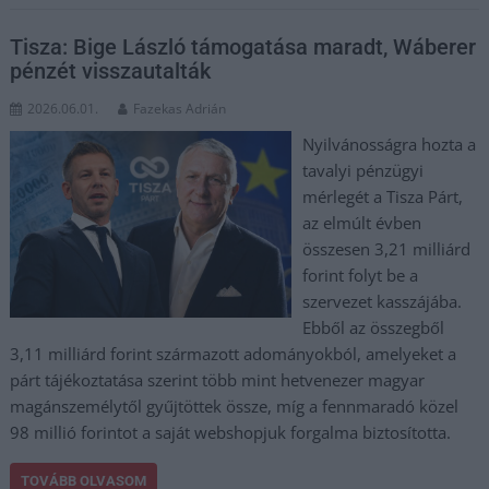
Tisza: Bige László támogatása maradt, Wáberer
pénzét visszautalták
2026.06.01.
Fazekas Adrián
Nyilvánosságra hozta a
tavalyi pénzügyi
mérlegét a Tisza Párt,
az elmúlt évben
összesen 3,21 milliárd
forint folyt be a
szervezet kasszájába.
Ebből az összegből
3,11 milliárd forint származott adományokból, amelyeket a
párt tájékoztatása szerint több mint hetvenezer magyar
magánszemélytől gyűjtöttek össze, míg a fennmaradó közel
98 millió forintot a saját webshopjuk forgalma biztosította.
TOVÁBB OLVASOM