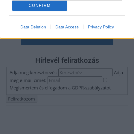
CONFIRM
Data Deletion
Data Access
Privacy Policy
Hírlevél feliratkozás
Adja meg keresztnevét:
Adja
meg e-mail címét:
Megismertem és elfogadom a
GDPR-szabályzat
ot
Nem szeretne lemaradni semmiről? Csak egy kattintás, és hírlevelünk a
legfrissebb információkkal és exkluzív tartalmakkal hétről hétre
postaládájába érkezik!