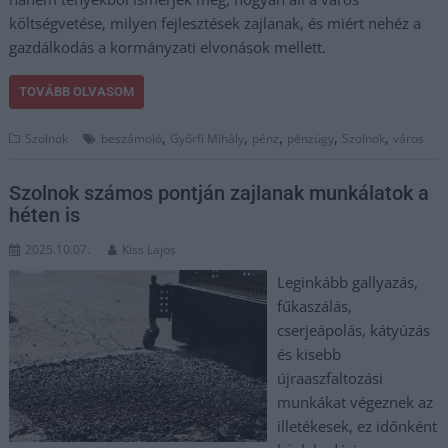
költségvetése, milyen fejlesztések zajlanak, és miért nehéz a
gazdálkodás a kormányzati elvonások mellett.
TOVÁBB OLVASOM
,
,
,
,
,
Szolnok
beszámoló
Győrfi Mihály
pénz
pénzügy
Szolnok
város
Szolnok számos pontján zajlanak munkálatok a
héten is
2025.10.07.
Kiss Lajos
Leginkább gallyazás,
fűkaszálás,
cserjeápolás, kátyúzás
és kisebb
újraaszfaltozási
munkákat végeznek az
illetékesek, ez időnként