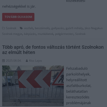
közlekedési
nehézségekkel is jár.
TOVÁBB OLVASOM
,
,
,
,
Szolnok
aszfalt
beszámoló
gallyazás
györfi mihály
Jász-Nagykun
,
,
,
,
Szolnok megye
kátyúzás
munkálatok
polgármester
Szolnok
Több apró, de fontos változás történt Szolnokon
az elmúlt héten
2025.08.04.
Kiss Lajos
Felszabaduló
parkolóhelyek,
helyreállított
aszfaltburkolat,
beláthatatlan
kereszteződés
problémájának