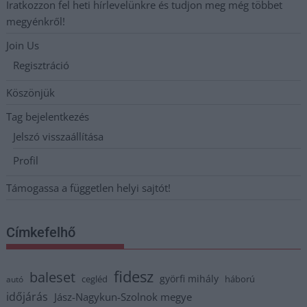
Iratkozzon fel heti hírlevelünkre és tudjon meg még többet
megyénkről!
Join Us
Regisztráció
Köszönjük
Tag bejelentkezés
Jelszó visszaállítása
Profil
Támogassa a független helyi sajtót!
Címkefelhő
fidesz
baleset
györfi mihály
cegléd
háború
autó
időjárás
Jász-Nagykun-Szolnok megye