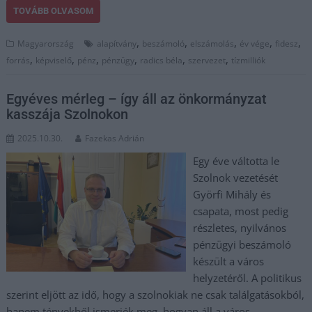
TOVÁBB OLVASOM
,
,
,
,
,
Magyarország
alapítvány
beszámoló
elszámolás
év vége
fidesz
,
,
,
,
,
,
forrás
képviselő
pénz
pénzügy
radics béla
szervezet
tízmilliók
Egyéves mérleg – így áll az önkormányzat
kasszája Szolnokon
2025.10.30.
Fazekas Adrián
Egy éve váltotta le
Szolnok vezetését
Györfi Mihály és
csapata, most pedig
részletes, nyilvános
pénzügyi beszámoló
készült a város
helyzetéről. A politikus
szerint eljött az idő, hogy a szolnokiak ne csak találgatásokból,
hanem tényekből ismerjék meg, hogyan áll a város