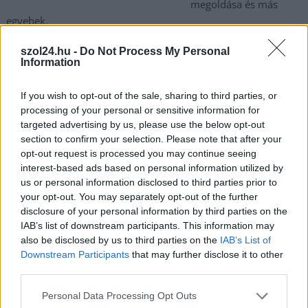
megoldása és más
egyebek.
szol24.hu -
Do Not Process My Personal
TOVÁBB OLVASOM
Information
,
,
,
,
Szolnok
03-as körzet
aszfaltozás
beszámoló
borda zoltán
If you wish to opt-out of the sale, sharing to third parties, or
,
,
,
,
kereszteződés
parkolóhely
sövény
Szolnok
változás
processing of your personal or sensitive information for
targeted advertising by us, please use the below opt-out
Ilyen volt a Tiszavirág Fesztivál harmadik napja
section to confirm your selection. Please note that after your
Szolnokon – képek
opt-out request is processed you may continue seeing
interest-based ads based on personal information utilized by
2024.06.22.
Kiss Lajos
us or personal information disclosed to third parties prior to
your opt-out. You may separately opt-out of the further
Jó hangulatban
disclosure of your personal information by third parties on the
futkározó, játszadozó
IAB’s list of downstream participants. This information may
gyermekek, közösen
also be disclosed by us to third parties on the
IAB’s List of
focit néző felnőttek,
Downstream Participants
that may further disclose it to other
remek
third parties.
koncerthangulat, ilyen
Please note that this website/app uses one or more Google
Personal Data Processing Opt Outs
volt Szolnok pénteken.
services and may gather and store information including but