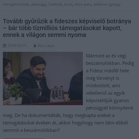
,
,
,
,
,
nitrogénművek
pénzügy
Szolnok
tisza
tisza part
wáberer györgy
Tovább gyűrűzik a fideszes képviselő botránya
– bár több tízmilliós támogatásokat kapott,
ennek a világon semmi nyoma
2026.02.01.
Kiss Lajos
Mármint az év végi
beszámolókban. Pedig
a Fidesz másfél hete
még törvényt is
módosított, ami
véletlenül az egyik
képviselőjük gyanús
pénzügyét könnyítené
meg. De ha dokumentálták, hogy megkapta ezeket a
támogatásokat éveken át, akkor hogyhogy nem látni ebből
semmit a beszámolókban?