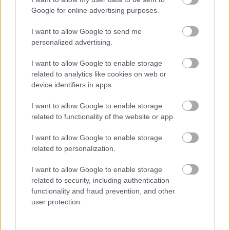
közigazgatási területén a regisztrált bűncselekmények száma
Google for online advertising purposes.
közel 19 százalékkal csökkent, ez azt jelenti, hogy tavaly 226
ilyen eset történt. A közterületen történt regisztrált
I want to allow Google to send me
personalized advertising.
bűncselekmények száma szintén csökkenést mutat, 2022- ben
105 ilyen esetben kellett nyomozni.
I want to allow Google to enable storage
related to analytics like cookies on web or
TOVÁBB OLVASOM
device identifiers in apps.
,
,
,
Kék hírek
beszámoló
bűncselekmények száma
rendőrség
I want to allow Google to enable storage
törökszentmiklós
related to functionality of the website or app.
I want to allow Google to enable storage
related to personalization.
I want to allow Google to enable storage
related to security, including authentication
functionality and fraud prevention, and other
user protection.