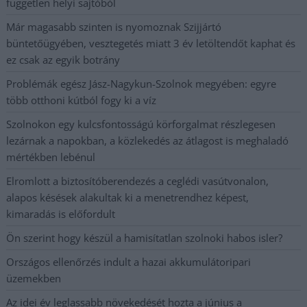
független helyi sajtóból
Már magasabb szinten is nyomoznak Szijjártó
büntetőügyében, vesztegetés miatt 3 év letöltendőt kaphat és
ez csak az egyik botrány
Problémák egész Jász-Nagykun-Szolnok megyében: egyre
több otthoni kútból fogy ki a víz
Szolnokon egy kulcsfontosságú körforgalmat részlegesen
lezárnak a napokban, a közlekedés az átlagost is meghaladó
mértékben lebénul
Elromlott a biztosítóberendezés a ceglédi vasútvonalon,
alapos késések alakultak ki a menetrendhez képest,
kimaradás is előfordult
Ön szerint hogy készül a hamisítatlan szolnoki habos isler?
Országos ellenőrzés indult a hazai akkumulátoripari
üzemekben
Az idei év leglassabb növekedését hozta a június a