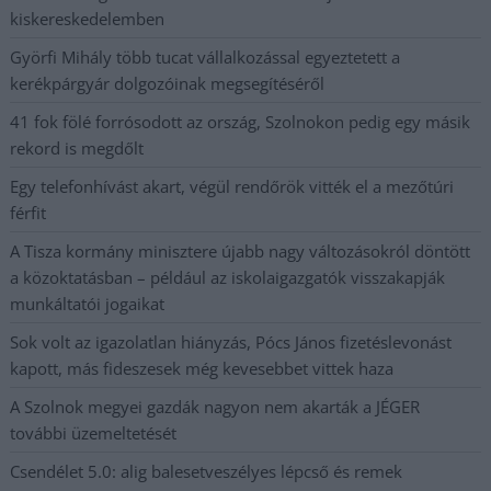
kiskereskedelemben
Györfi Mihály több tucat vállalkozással egyeztetett a
kerékpárgyár dolgozóinak megsegítéséről
41 fok fölé forrósodott az ország, Szolnokon pedig egy másik
rekord is megdőlt
Egy telefonhívást akart, végül rendőrök vitték el a mezőtúri
férfit
A Tisza kormány minisztere újabb nagy változásokról döntött
a közoktatásban – például az iskolaigazgatók visszakapják
munkáltatói jogaikat
Sok volt az igazolatlan hiányzás, Pócs János fizetéslevonást
kapott, más fideszesek még kevesebbet vittek haza
A Szolnok megyei gazdák nagyon nem akarták a JÉGER
további üzemeltetését
Csendélet 5.0: alig balesetveszélyes lépcső és remek