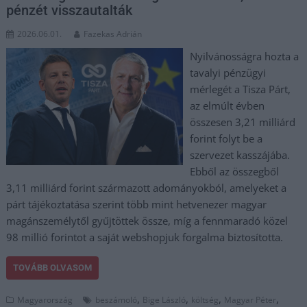
pénzét visszautalták
2026.06.01.
Fazekas Adrián
Nyilvánosságra hozta a
tavalyi pénzügyi
mérlegét a Tisza Párt,
az elmúlt évben
összesen 3,21 milliárd
forint folyt be a
szervezet kasszájába.
Ebből az összegből
3,11 milliárd forint származott adományokból, amelyeket a
párt tájékoztatása szerint több mint hetvenezer magyar
magánszemélytől gyűjtöttek össze, míg a fennmaradó közel
98 millió forintot a saját webshopjuk forgalma biztosította.
TOVÁBB OLVASOM
,
,
,
,
Magyarország
beszámoló
Bige László
költség
Magyar Péter