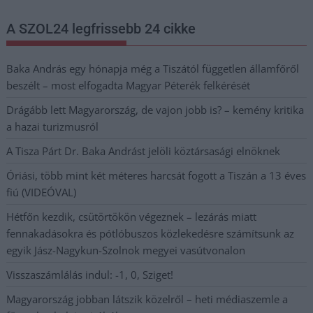
A SZOL24 legfrissebb 24 cikke
Baka András egy hónapja még a Tiszától független államfőről
beszélt – most elfogadta Magyar Péterék felkérését
Drágább lett Magyarország, de vajon jobb is? – kemény kritika
a hazai turizmusról
A Tisza Párt Dr. Baka Andrást jelöli köztársasági elnöknek
Óriási, több mint két méteres harcsát fogott a Tiszán a 13 éves
fiú (VIDEÓVAL)
Hétfőn kezdik, csütörtökön végeznek – lezárás miatt
fennakadásokra és pótlóbuszos közlekedésre számítsunk az
egyik Jász-Nagykun-Szolnok megyei vasútvonalon
Visszaszámlálás indul: -1, 0, Sziget!
Magyarország jobban látszik közelről – heti médiaszemle a