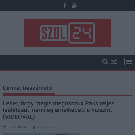
Skip
to
content
Címke:
beszámoló
Lehet, hogy mégis megússzuk Paks teljes
leállítását, némileg emelkedett a vízszint
(VIDEÓVAL)
2026.08.04.
Kiss Lajos