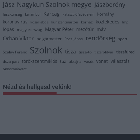
Jász-Nagykun Szolnok megye
Jászberény
Karcag
kormány
Jászkunság
karambol
katasztrófavédelem
közlekedés
koronavírus
kórház
kosárlabda
kunszentmárton
lmp
Magyar Péter
máv
lopás
mezőtúr
magyarország
rendőrség
Orbán Viktor
polgármester
Pócs János
sport
Szolnok
tisza
tiszafüred
Szalay Ferenc
tisza-tó
tiszaföldvár
törökszentmiklós
vonat
választás
tűz
tisza part
vasút
ukrajna
önkormányzat
Nézd és hallgasd velünk!