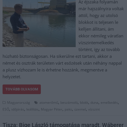
Az éjszaka folyamán
már hajszálnyira voltak
attól, hogy az utolsó
blokkot is teljesen le
kelljen állítani, ám
ekkor némileg váratlan
vízszintemelkedés
történt, így az tovább
húzható biztonságosan. Ha sikerülne ezt tartani, akkor a
német és osztrák területen várt esőzések után néhány nappal
a plusz vízhozam le is érhetne hozzánk, megmentve a
helyzetet.
TOVÁBB OLVASOM
,
,
,
,
,
Magyarország
atomerőmű
beszámoló
blokk
duna
emelkedés
,
,
,
,
,
,
ESŐ
időjárás
leállítás
Magyar Péter
paks
üzemel
vízszint
Tisza: Bige László támogatása maradt, Wáberer