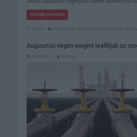
utolsó szakaszára megmaradt három atomerőmű leá
TOVÁBB OLVASOM
,
,
,
Külföld
atomerőmű
elhalasztás
energiaválság
leállítá
Augusztus végén megint leállítják az or
2022.08.20.
Kiss Lajos