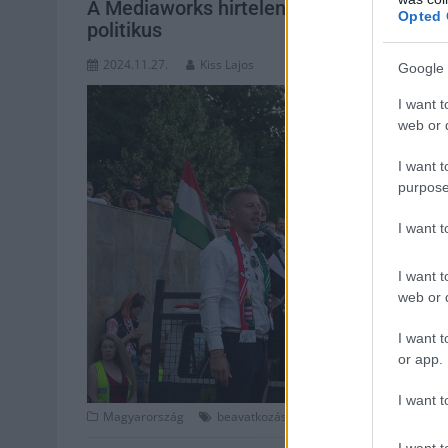
A Mediaworks hirtelen leállította a Magya
Opted 
politikus
2024.11.27.
Kiss Lajos
Google 
I want t
web or d
I want t
purpose
I want 
I want t
web or d
I want t
or app.
I want t
,
,
,
Magyarország
beavatkozás
leállítás
Magyar Péter
ma
I want t