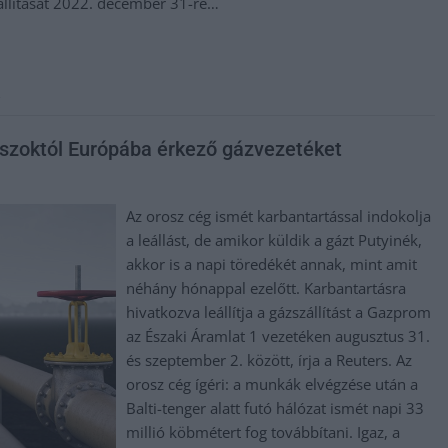
llítását 2022. december 31-re…
s
oszoktól Európába érkező gázvezetéket
Az orosz cég ismét karbantartással indokolja
a leállást, de amikor küldik a gázt Putyinék,
akkor is a napi töredékét annak, mint amit
néhány hónappal ezelőtt. Karbantartásra
hivatkozva leállítja a gázszállítást a Gazprom
az Északi Áramlat 1 vezetéken augusztus 31.
és szeptember 2. között, írja a Reuters. Az
orosz cég ígéri: a munkák elvégzése után a
Balti-tenger alatt futó hálózat ismét napi 33
millió köbmétert fog továbbítani. Igaz, a