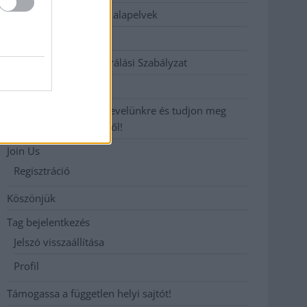
Etikai és függetlenségi alapelvek
Hirdetési árak
Hozzászólási és Moderálási Szabályzat
Impresszum
Iratkozzon fel heti hírlevelünkre és tudjon meg
még többet megyénkről!
Join Us
Regisztráció
Köszönjük
Tag bejelentkezés
Jelszó visszaállítása
Profil
Támogassa a független helyi sajtót!