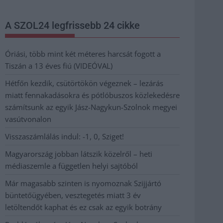
A SZOL24 legfrissebb 24 cikke
Óriási, több mint két méteres harcsát fogott a
Tiszán a 13 éves fiú (VIDEÓVAL)
Hétfőn kezdik, csütörtökön végeznek – lezárás
miatt fennakadásokra és pótlóbuszos közlekedésre
számítsunk az egyik Jász-Nagykun-Szolnok megyei
vasútvonalon
Visszaszámlálás indul: -1, 0, Sziget!
Magyarország jobban látszik közelről – heti
médiaszemle a független helyi sajtóból
Már magasabb szinten is nyomoznak Szijjártó
büntetőügyében, vesztegetés miatt 3 év
letöltendőt kaphat és ez csak az egyik botrány