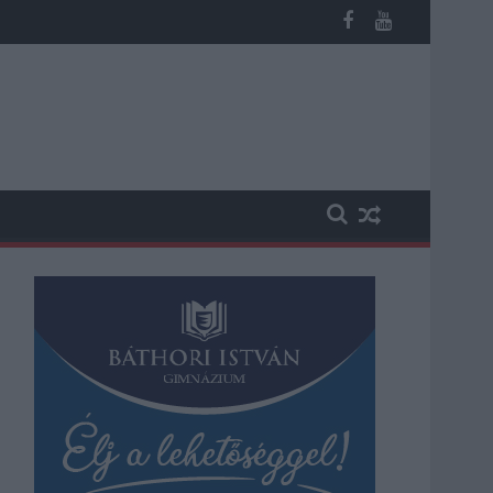
akadásokra és pótlóbuszos közlekedésre számítsunk az egyik Jás