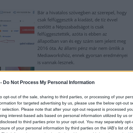
Bár a hivatalos szövegben az szerepel, hogy
csak felfüggesztik a kiadást, de tíz évvel
ezelőtt a Népszabadságot is csak
felfüggesztették, azóta is ebben az
állapotban van és egy szám sem jelent meg
2016 óta. Az állami pénz már nem ömlik a
Mediaworkshöz, ennek gyorsan eredményei
is vannak-lesznek.
TOVÁBB OLVASOM
 -
Do Not Process My Personal Information
to opt-out of the sale, sharing to third parties, or processing of your per
formation for targeted advertising by us, please use the below opt-out s
,
,
,
,
,
,
,
kun Szolnok megye
leállítás
media
médiaworks
megyei
metropol
pénz
r selection. Please note that after your opt-out request is processed y
eing interest-based ads based on personal information utilized by us or
disclosed to third parties prior to your opt-out. You may separately opt-
losure of your personal information by third parties on the IAB’s list of
 a mérsékelt érdeklődés… amíg mindkét fix