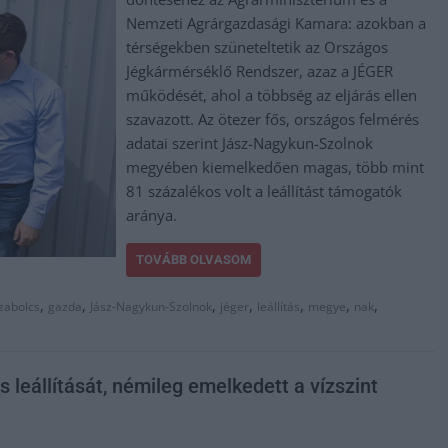
Nemzeti Agrárgazdasági Kamara: azokban a
térségekben szüneteltetik az Országos
Jégkármérséklő Rendszer, azaz a JÉGER
működését, ahol a többség az eljárás ellen
szavazott. Az ötezer fős, országos felmérés
adatai szerint Jász-Nagykun-Szolnok
megyében kiemelkedően magas, több mint
81 százalékos volt a leállítást támogatók
aránya.
TOVÁBB OLVASOM
,
,
,
,
,
,
,
zabolcs
gazda
Jász-Nagykun-Szolnok
jéger
leállítás
megye
nak
leállítását, némileg emelkedett a vízszint