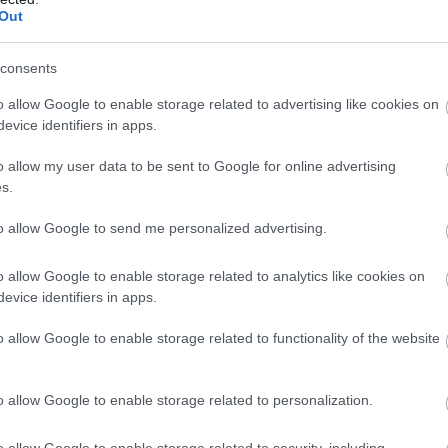
r Péterről szóló szavazását, mert túl jól állt a
Out
consents
Természetesen erre is jött magyarázat, a
o allow Google to enable storage related to advertising like cookies on
médiacég azt állítja, hogy mesterséges
evice identifiers in apps.
beavatkozás eredménye lett a sok pozitív
o allow my user data to be sent to Google for online advertising
visszajelzés.
s.
TOVÁBB OLVASOM
to allow Google to send me personalized advertising.
o allow Google to enable storage related to analytics like cookies on
evice identifiers in apps.
o allow Google to enable storage related to functionality of the website
o allow Google to enable storage related to personalization.
,
,
,
,
gyarázat
médiaworks
mesterséges
politikus
szavazás
o allow Google to enable storage related to security, including