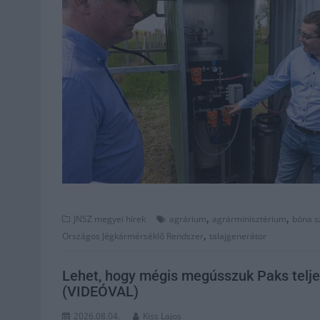
,
,
JNSZ megyei hírek
agrárium
agrárminisztérium
bóna s
,
Országos Jégkármérséklő Rendszer
talajgenerátor
Lehet, hogy mégis megússzuk Paks teljes 
(VIDEÓVAL)
2026.08.04.
Kiss Lajos