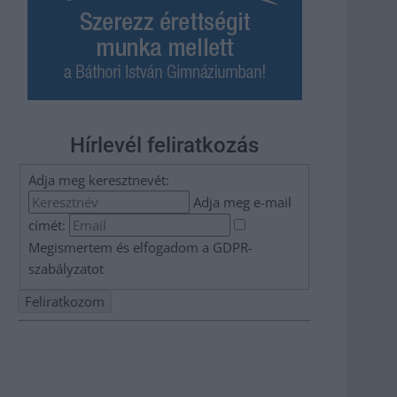
Hírlevél feliratkozás
Adja meg keresztnevét:
Adja meg e-mail
címét:
Megismertem és elfogadom a
GDPR-
szabályzat
ot
Nem szeretne lemaradni semmiről? Csak egy kattintás, és
hírlevelünk a legfrissebb információkkal és exkluzív
tartalmakkal hétről hétre postaládájába érkezik!