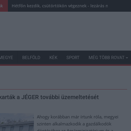
Hétfőn kezdik, csütörtökön végeznek - lezárás miatt fenn
nk
MEGYE
BELFÖLD
KÉK
SPORT
MÉG TÖBB ROVAT
arták a JÉGER további üzemeltetését
Ahogy korábban már írtunk róla, megyei
szinten alkalmazkodik a gazdálkodók
döntéséhez az Agrárminisztérium és a