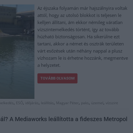
Az éjszaka folyamán már hajszálnyira voltak
attól, hogy az utolsó blokkot is teljesen le
kelljen állítani, ám ekkor némileg váratlan
vízszintemelkedés történt, így az tovább
húzható biztonságosan. Ha sikerülne ezt
tartani, akkor a német és osztrák területen
várt esőzések után néhány nappal a plusz
vízhozam le is érhetne hozzánk, megmentve
a helyzetet.
TOVÁBB OLVASOM
,
,
,
,
,
,
,
elkedés
ESŐ
időjárás
leállítás
Magyar Péter
paks
üzemel
vízszint
l? A Mediaworks leállította a fideszes Metropol