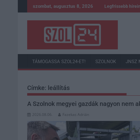
Skip
szombat, augusztus 8, 2026
Legfrissebb hírei
to
content
TÁMOGASSA SZOL24-ET!
SZOLNOK
JNSZ 
Címke:
leállítás
A Szolnok megyei gazdák nagyon nem ak
2026.08.06.
Fazekas Adrián