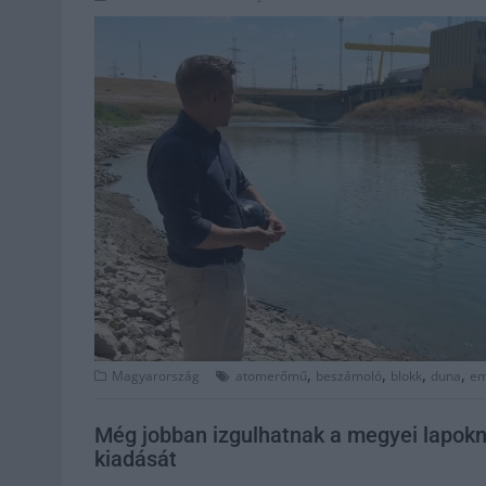
,
,
,
,
Magyarország
atomerőmű
beszámoló
blokk
duna
em
Még jobban izgulhatnak a megyei lapokná
kiadását