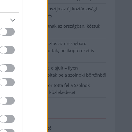
Napokon belül megválasztja az új köztársasági
elnököt az Országgyűlés
Kiterjedt tüzek pusztítanak az országban, köztük
Karcagon
Harmadfokú hőségriasztás az országban:
Szolnokon klímát javítottak, helikoptereket is
bevetettek a tüzeknél
A zárkában rosszul lett, elájult – ilyen
körülményekről számoltak be a szolnoki börtönből
Váratlan fennakadás borította fel a Szolnok–
Kecskemét vasútvonal közlekedését
Elérhetőség
Adatkezelési tájékoztató