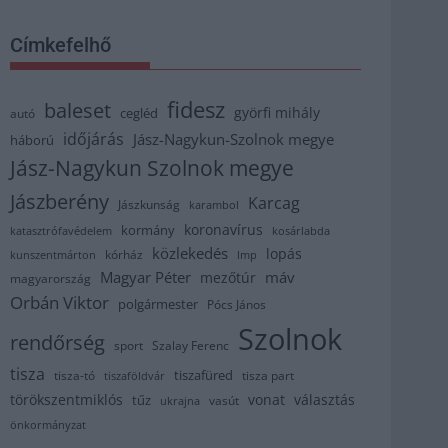
Címkefelhő
fidesz
baleset
györfi mihály
cegléd
autó
időjárás
Jász-Nagykun-Szolnok megye
háború
Jász-Nagykun Szolnok megye
Jászberény
Karcag
Jászkunság
karambol
koronavírus
kormány
katasztrófavédelem
kosárlabda
közlekedés
lopás
kórház
kunszentmárton
lmp
Magyar Péter
máv
mezőtúr
magyarország
Orbán Viktor
polgármester
Pócs János
Szolnok
rendőrség
sport
Szalay Ferenc
tisza
tiszafüred
tisza part
tisza-tó
tiszaföldvár
törökszentmiklós
vonat
választás
tűz
vasút
ukrajna
önkormányzat