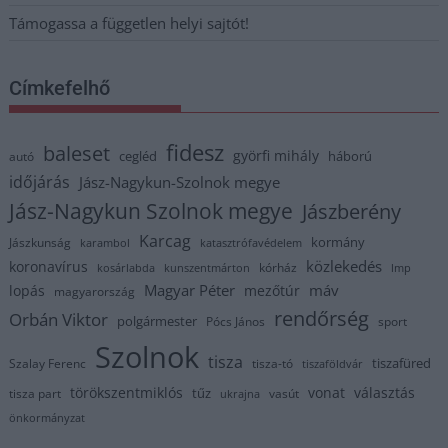
Támogassa a független helyi sajtót!
Címkefelhő
fidesz
baleset
györfi mihály
cegléd
háború
autó
időjárás
Jász-Nagykun-Szolnok megye
Jász-Nagykun Szolnok megye
Jászberény
Karcag
kormány
Jászkunság
karambol
katasztrófavédelem
közlekedés
koronavírus
kórház
kosárlabda
kunszentmárton
lmp
Magyar Péter
máv
lopás
mezőtúr
magyarország
rendőrség
Orbán Viktor
polgármester
Pócs János
sport
Szolnok
tisza
tiszafüred
Szalay Ferenc
tisza-tó
tiszaföldvár
törökszentmiklós
vonat
választás
tűz
tisza part
vasút
ukrajna
önkormányzat