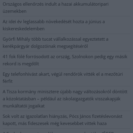
Országos ellenőrzés indult a hazai akkumulátoripari
üzemekben
Az idei év leglassabb növekedését hozta a június a
kiskereskedelemben
Györfi Mihály több tucat vállalkozással egyeztetett a
kerékpárgyár dolgozóinak megsegítéséről
41 fok fölé forrósodott az ország, Szolnokon pedig egy másik
rekord is megdőlt
Egy telefonhívást akart, végül rendőrök vitték el a mezőtúri
férfit
A Tisza kormány minisztere újabb nagy változásokról döntött
a közoktatásban – például az iskolaigazgatók visszakapják
munkáltatói jogaikat
Sok volt az igazolatlan hiányzás, Pócs János fizetéslevonást
kapott, más fideszesek még kevesebbet vittek haza