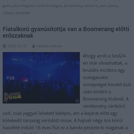
,
,
,
,
,
gwm
Jász-Nagykun Szolnok megye
Jászberény
koncert
pöcs jános
,
súlyos
támadás
Fiatalkorú gyanúsítottja van a Boomerang előtti
erőszaknak
2025.12.10.
Fazekas Adrián
Ahogy arról a Szol24-
en már olvashattak, a
brutális incidens egy
szalagavatói
ünnepséget követő buli
után történt a
Boomerang klubnál. A
rendezvény zártkörű
volt, csak jeggyel lehetett belépni, ám a bejárat előtt egy
kötekedő társaság verődött össze. A hajnali négy óra körül
hazafelé induló 16 éves fiút ez a banda pécézte ki magának a