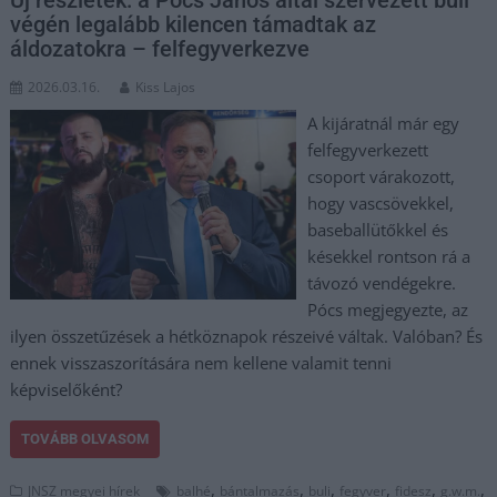
végén legalább kilencen támadtak az
áldozatokra – felfegyverkezve
2026.03.16.
Kiss Lajos
A kijáratnál már egy
felfegyverkezett
csoport várakozott,
hogy vascsövekkel,
baseballütőkkel és
késekkel rontson rá a
távozó vendégekre.
Pócs megjegyezte, az
ilyen összetűzések a hétköznapok részeivé váltak. Valóban? És
ennek visszaszorítására nem kellene valamit tenni
képviselőként?
TOVÁBB OLVASOM
,
,
,
,
,
,
JNSZ megyei hírek
balhé
bántalmazás
buli
fegyver
fidesz
g.w.m.