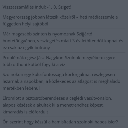
Visszaszámlálás indul: -1, 0, Sziget!
Magyarország jobban látszik közelről – heti médiaszemle a
független helyi sajtóból
Már magasabb szinten is nyomoznak Szijjártó
büntetőügyében, vesztegetés miatt 3 év letöltendőt kaphat és
ez csak az egyik botrány
Problémák egész Jász-Nagykun-Szolnok megyében: egyre
több otthoni kútból fogy ki a víz
Szolnokon egy kulcsfontosságú körforgalmat részlegesen
lezárnak a napokban, a közlekedés az átlagost is meghaladó
mértékben lebénul
Elromlott a biztosítóberendezés a ceglédi vasútvonalon,
alapos késések alakultak ki a menetrendhez képest,
kimaradás is előfordult
Ön szerint hogy készül a hamisítatlan szolnoki habos isler?