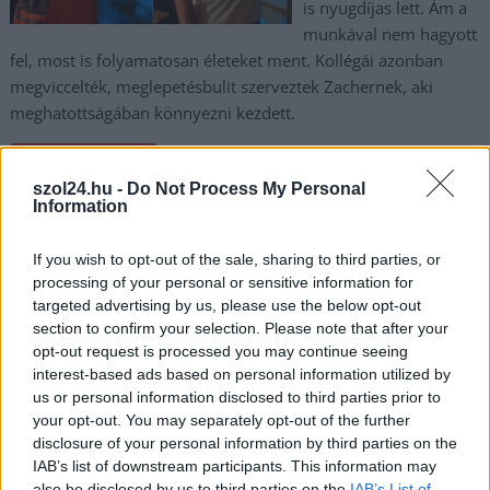
is nyugdíjas lett. Ám a
munkával nem hagyott
fel, most is folyamatosan életeket ment. Kollégái azonban
megviccelték, meglepetésbulit szerveztek Zachernek, aki
meghatottságában könnyezni kezdett.
TOVÁBB OLVASOM
szol24.hu -
Do Not Process My Personal
Information
,
,
,
,
,
,
Magyarország
átverés
buli
doktor
eset
könnyezés
meglepetés
,
,
,
,
,
,
mentős
omsz
orvos
sürgős
szervezés
toxikológus
zacher gábor
If you wish to opt-out of the sale, sharing to third parties, or
processing of your personal or sensitive information for
Bulizók kedvére: szabadtéri éjszaka, modern
targeted advertising by us, please use the below opt-out
hangzás, közeledik a Nightshift Szolnokon
section to confirm your selection. Please note that after your
opt-out request is processed you may continue seeing
2025.08.06.
Kiss Lajos
interest-based ads based on personal information utilized by
Egy szabadtéri éjszaka,
us or personal information disclosed to third parties prior to
your opt-out. You may separately opt-out of the further
ahol a basszus a ligetig
disclosure of your personal information by third parties on the
hallatszik, a fények
IAB’s list of downstream participants. This information may
pedig hajnalig
also be disclosed by us to third parties on the
IAB’s List of