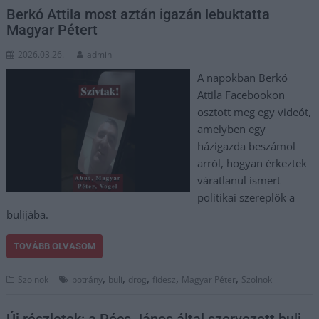
Berkó Attila most aztán igazán lebuktatta
Magyar Pétert
2026.03.26.
admin
A napokban Berkó
Attila Facebookon
osztott meg egy videót,
amelyben egy
házigazda beszámol
arról, hogyan érkeztek
váratlanul ismert
politikai szereplők a
bulijába.
TOVÁBB OLVASOM
,
,
,
,
,
Szolnok
botrány
buli
drog
fidesz
Magyar Péter
Szolnok
Új részletek: a Pócs János által szervezett buli