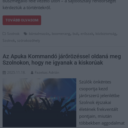
buszmegálló felé vezető úton – a sajtóosztály rendőrségét
kérdeztük a történtekről.
TOVÁBB OLVASOM
,
,
,
,
,
Szolnok
bántalmazás
boomerang
buli
erőszak
közbiztonság
,
Szolnok
szórakozóhely
Az Apuka Kommandó járőrözéssel oldaná meg
Szolnokon, hogy ne igyanak a kiskorúak
2025.11.18.
Fazekas Adrián
Szülők önkéntes
csoportja kezd
járőrszerű jelenlétbe
Szolnok éjszakai
életének frekventált
pontjain, miután
többekben aggodalmat