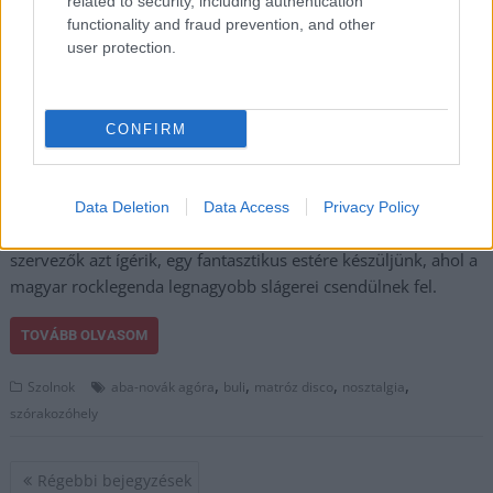
related to security, including authentication
A megyeszékhelyen
functionality and fraud prevention, and other
kultikus Matróz Disco
user protection.
hangulatára vágyó
közönség ismét
bevetheti magát a buli
CONFIRM
kellős közepébe,
hiszen október 12-én,
azaz szombaton
Data Deletion
Data Access
Privacy Policy
(holnap) Matróz-buli lesz Pataky Attila főszereplésével. A
szervezők azt ígérik, egy fantasztikus estére készüljünk, ahol a
magyar rocklegenda legnagyobb slágerei csendülnek fel.
TOVÁBB OLVASOM
,
,
,
,
Szolnok
aba-novák agóra
buli
matróz disco
nosztalgia
szórakozóhely
Bejegyzés
Régebbi bejegyzések