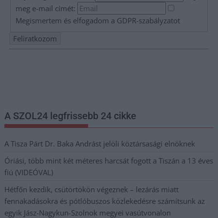
meg e-mail címét:
Megismertem és elfogadom a
GDPR-szabályzat
ot
Nem szeretne lemaradni semmiről? Csak egy kattintás, és hírlevelünk a
legfrissebb információkkal és exkluzív tartalmakkal hétről hétre
postaládájába érkezik!
A SZOL24 legfrissebb 24 cikke
A Tisza Párt Dr. Baka Andrást jelöli köztársasági elnöknek
Óriási, több mint két méteres harcsát fogott a Tiszán a 13 éves
fiú (VIDEÓVAL)
Hétfőn kezdik, csütörtökön végeznek – lezárás miatt
fennakadásokra és pótlóbuszos közlekedésre számítsunk az
egyik Jász-Nagykun-Szolnok megyei vasútvonalon