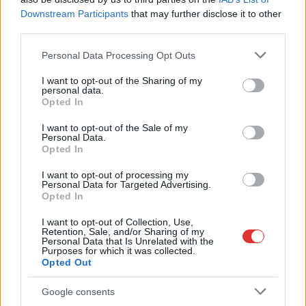
táncolnak veled.
Downstream Participants
that may further disclose it to other
Modern hangzás, friss
third parties.
arcok, ismerős
Please note that this website/app uses one or more Google
Personal Data Processing Opt Outs
rezgések – ez a
services and may gather and store information including but
Nightshift.
not limited to your visit or usage behaviour. You may click to
I want to opt-out of the Sharing of my
personal data.
grant or deny consent to Google and its third-party tags to
Opted In
TOVÁBB OLVASOM
use your data for below specified purposes in below Google
consent section.
I want to opt-out of the Sale of my
,
,
,
,
,
,
Szolnok
buli
éjszaka
hajnal
jegyek
nightshift
szabadtéri
szegedi
Personal Data.
Opted In
,
,
botond
Szolnok
Szolnok Campus
I want to opt-out of processing my
Personal Data for Targeted Advertising.
Idén sem lesz Pont Ott Parti Szolnokon
Opted In
2025.07.22.
Fazekas Adrián
I want to opt-out of Collection, Use,
Retention, Sale, and/or Sharing of my
Bár július 23-án,
Personal Data that Is Unrelated with the
szerda este nyolckor
Purposes for which it was collected.
Opted Out
országosan kihirdetik a
felsőoktatási
Google consents
ponthatárokat,