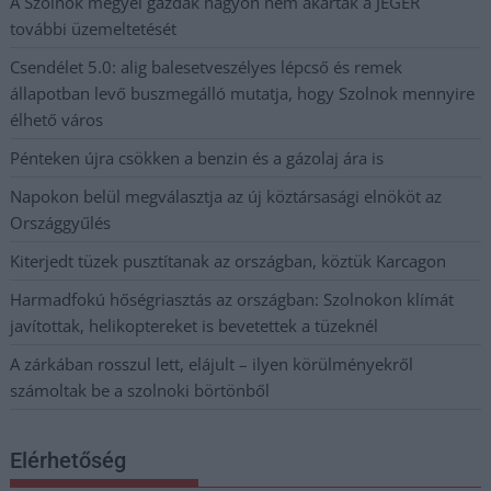
A Szolnok megyei gazdák nagyon nem akarták a JÉGER
további üzemeltetését
Csendélet 5.0: alig balesetveszélyes lépcső és remek
állapotban levő buszmegálló mutatja, hogy Szolnok mennyire
élhető város
Pénteken újra csökken a benzin és a gázolaj ára is
Napokon belül megválasztja az új köztársasági elnököt az
Országgyűlés
Kiterjedt tüzek pusztítanak az országban, köztük Karcagon
Harmadfokú hőségriasztás az országban: Szolnokon klímát
javítottak, helikoptereket is bevetettek a tüzeknél
A zárkában rosszul lett, elájult – ilyen körülményekről
számoltak be a szolnoki börtönből
Elérhetőség