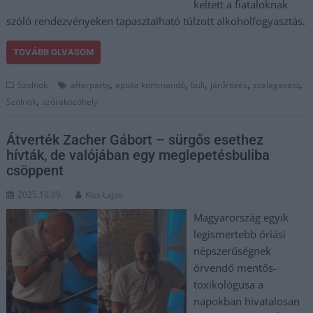
keltett a fiataloknak
szóló rendezvényeken tapasztalható túlzott alkoholfogyasztás.
TOVÁBB OLVASOM
,
,
,
,
,
Szolnok
afterparty
apuka kommandó
buli
járőrözés
szalagavató
,
Szolnok
szórakozóhely
Átverték Zacher Gábort – sürgős esethez
hívták, de valójában egy meglepetésbuliba
csöppent
2025.10.09.
Kiss Lajos
Magyarország egyik
legismertebb óriási
népszerűségnek
örvendő mentős-
toxikológusa a
napokban hivatalosan