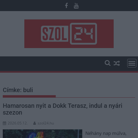
Skip
to
content
Címke:
buli
Hamarosan nyit a Dokk Terasz, indul a nyári
szezon
2026.05.12.
szol24.hu
Néhány nap múlva,