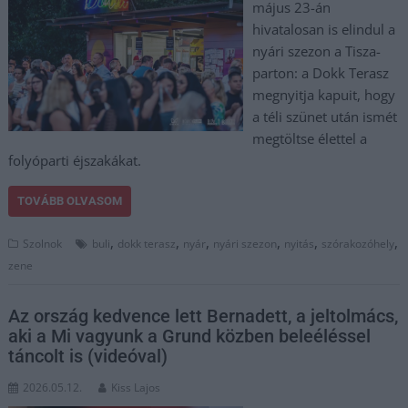
május 23-án
hivatalosan is elindul a
nyári szezon a Tisza-
parton: a Dokk Terasz
megnyitja kapuit, hogy
a téli szünet után ismét
megtöltse élettel a
folyóparti éjszakákat.
TOVÁBB OLVASOM
,
,
,
,
,
,
Szolnok
buli
dokk terasz
nyár
nyári szezon
nyitás
szórakozóhely
zene
Az ország kedvence lett Bernadett, a jeltolmács,
aki a Mi vagyunk a Grund közben beleéléssel
táncolt is (videóval)
2026.05.12.
Kiss Lajos