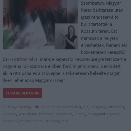
Szombaton, Magyar
Péter beiktatása után
igazi rendszerváltó
bulit tartottak a
Kossuth téren. Ezt
nemcsak a helyiek
élvezhették, hanem élő
közvetítésen keresztül
bárki otthonról is. Máris elképesztő népszerűségre tett szert a
nagyothallók számára élőben fordító jeltolmács, Bernadett,
aki a ritmusba és a szövegbe is tökéletesen beleélte magát.
Ilyen lehet az új Magyarország?
TOVÁBB OLVASOM
,
,
,
,
,
,
Magyarország
beleélés
bernadett
buli
élő
hangulat
jeltolmács
,
,
,
,
,
,
kedvenc
kossuth tér
köszönet
közvetítés
leitner
mi vagyunk a grund
,
,
,
népszerű
rendszerváltó
szombat
tánc