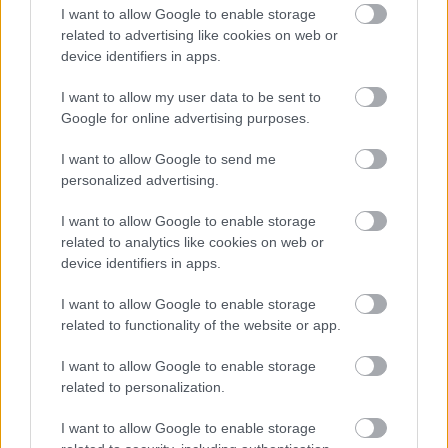
I want to allow Google to enable storage
Szolnokon ezúttal sem
related to advertising like cookies on web or
lesz közösségi
device identifiers in apps.
esemény a várakozás
és az eredmények köré szervezve. Miközben több vidéki
I want to allow my user data to be sent to
városban – köztük Pécsen, Szegeden, Debrecenben vagy
Google for online advertising purposes.
Miskolcon – koncerttel, közös kivetítéssel és szabadtéri
programokkal várják a felvételizőket, a Tisza-parti
I want to allow Google to send me
personalized advertising.
megyeszékhely nem szerepel az országos Pont Ott Parti
helyszínei között.
I want to allow Google to enable storage
related to analytics like cookies on web or
TOVÁBB OLVASOM
device identifiers in apps.
,
,
,
,
,
Szolnok
buli
egyetem
eredményváró
felsőoktatás
főiskola
pont
I want to allow Google to enable storage
,
ott party
Szolnok
related to functionality of the website or app.
I want to allow Google to enable storage
Indul a nosztalgiavonat, szombaton Matróz
related to personalization.
Disco Szolnokon
I want to allow Google to enable storage
2024.10.11.
Farkas András