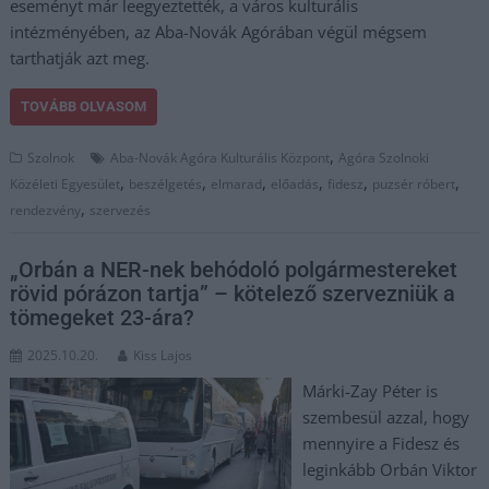
eseményt már leegyeztették, a város kulturális
intézményében, az Aba-Novák Agórában végül mégsem
tarthatják azt meg.
TOVÁBB OLVASOM
,
Szolnok
Aba-Novák Agóra Kulturális Központ
Agóra Szolnoki
,
,
,
,
,
,
Közéleti Egyesület
beszélgetés
elmarad
előadás
fidesz
puzsér róbert
,
rendezvény
szervezés
„Orbán a NER-nek behódoló polgármestereket
rövid pórázon tartja” – kötelező szervezniük a
tömegeket 23-ára?
2025.10.20.
Kiss Lajos
Márki-Zay Péter is
szembesül azzal, hogy
mennyire a Fidesz és
leginkább Orbán Viktor