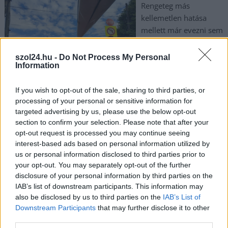
Rengeteg más
kellemetlen hatása
mellett már evezni sem
volt biztonságos ezen a
nyáron a folyóban, de
szol24.hu -
Do Not Process My Personal
Information
talán hamarosan újra
életre kel a Zagyva… is.
If you wish to opt-out of the sale, sharing to third parties, or
processing of your personal or sensitive information for
TOVÁBB OLVASOM
targeted advertising by us, please use the below opt-out
section to confirm your selection. Please note that after your
,
,
,
,
,
,
JNSZ megyei hírek
aszály
csapadék
ESŐ
evezés
folyó
hiány
opt-out request is processed you may continue seeing
,
,
,
,
,
Jász-Nagykun Szolnok megye
ősz
piros lámpa
szárazság
szervezés
interest-based ads based on personal information utilized by
,
vizállás
zagyva
us or personal information disclosed to third parties prior to
your opt-out. You may separately opt-out of the further
disclosure of your personal information by third parties on the
Magyar Péter szerint Orbán Európa Pride-
IAB’s list of downstream participants. This information may
királya lett – de óriásit nyilatkozott egy Mi
also be disclosed by us to third parties on the
IAB’s List of
Hazánk-szimpatizáns férfi is
Downstream Participants
that may further disclose it to other
2025.06.29.
Kiss Lajos
third parties.