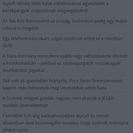
Györfi Mihály több tucat vállalkozással egyeztetett a
kerékpárgyár dolgozóinak megsegítéséről
41 fok fölé forrósodott az ország, Szolnokon pedig egy másik
rekord is megdőlt
Egy telefonhívást akart, végül rendőrök vitték el a mezőtúri
férfit
A Tisza kormány minisztere újabb nagy változásokról döntött
a közoktatásban – például az iskolaigazgatók visszakapják
munkáltatói jogaikat
Sok volt az igazolatlan hiányzás, Pócs János fizetéslevonást
kapott, más fideszesek még kevesebbet vittek haza
A Szolnok megyei gazdák nagyon nem akarták a JÉGER
további üzemeltetését
Csendélet 5.0: alig balesetveszélyes lépcső és remek
állapotban levő buszmegálló mutatja, hogy Szolnok mennyire
élhető város