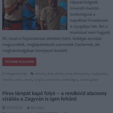
népszerűségnek
örvendő mentős-
toxikológusa a
napokban hivatalosan
is nyugdíjas lett. Ám a
munkával nem hagyott
fel, most is folyamatosan életeket ment. Kollégái azonban
megviccelték, meglepetésbulit szerveztek Zachernek, aki
meghatottságában könnyezni kezdett.
TOVÁBB OLVASOM
,
,
,
,
,
,
Magyarország
átverés
buli
doktor
eset
könnyezés
meglepetés
,
,
,
,
,
,
mentős
omsz
orvos
sürgős
szervezés
toxikológus
zacher gábor
Piros lámpát kapó folyó – a rendkívül alacsony
vízállás a Zagyván is igen feltűnő
2025.08.20.
Kiss Lajos