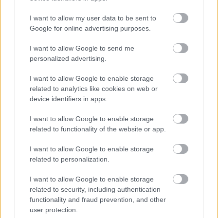
2024.06.24.
Kiss Lajos
I want to allow my user data to be sent to
Google for online advertising purposes.
Ha még nincs
programja szombatra,
I want to allow Google to send me
mi tudunk ajánlani egy
personalized advertising.
igazán remek
lehetőséget. A sok eső
I want to allow Google to enable storage
related to analytics like cookies on web or
miatt még nagyobb
device identifiers in apps.
élmény lehet, mint
szokott.
I want to allow Google to enable storage
related to functionality of the website or app.
TOVÁBB OLVASOM
I want to allow Google to enable storage
,
,
,
,
,
JNSZ megyei hírek
Jászkunság
Jászság
kenu
kenutúra
szervezés
related to personalization.
,
,
,
szombat
Tarna
vízitúra
zagyva
I want to allow Google to enable storage
related to security, including authentication
Egy kis közösségi program és városszépítés
functionality and fraud prevention, and other
Szolnokon, összefogtak a helyiek
user protection.