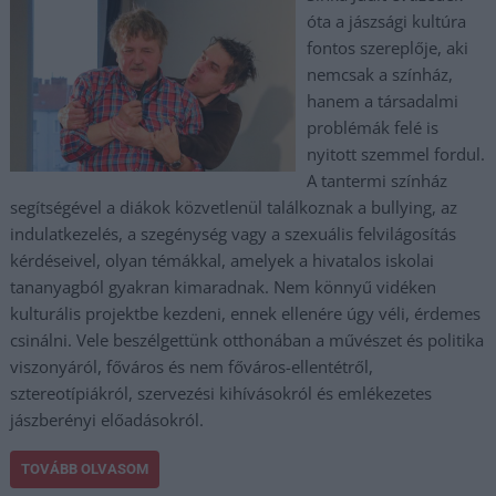
óta a jászsági kultúra
fontos szereplője, aki
nemcsak a színház,
hanem a társadalmi
problémák felé is
nyitott szemmel fordul.
A tantermi színház
segítségével a diákok közvetlenül találkoznak a bullying, az
indulatkezelés, a szegénység vagy a szexuális felvilágosítás
kérdéseivel, olyan témákkal, amelyek a hivatalos iskolai
tananyagból gyakran kimaradnak. Nem könnyű vidéken
kulturális projektbe kezdeni, ennek ellenére úgy véli, érdemes
csinálni. Vele beszélgettünk otthonában a művészet és politika
viszonyáról, főváros és nem főváros-ellentétről,
sztereotípiákról, szervezési kihívásokról és emlékezetes
jászberényi előadásokról.
TOVÁBB OLVASOM