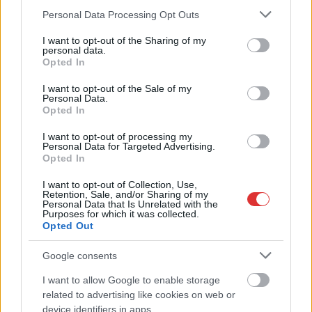
Bár a politikai palettán
Please note that this website/app uses one or more Google
Personal Data Processing Opt Outs
finoman szólva nem áll
services and may gather and store information including but
not limited to your visit or usage behaviour. You may click to
I want to opt-out of the Sharing of my
egymás mellett a MH,
personal data.
grant or deny consent to Google and its third-party tags to
illetve a Tisza Párt, de
Opted In
use your data for below specified purposes in below Google
nemcsak a klasszikus
consent section.
I want to opt-out of the Sale of my
ellenzékiek ismerték
Personal Data.
fel, hogy a szombati
Opted In
tömegdemonstráció
I want to opt-out of processing my
réges régen nem a Pride-ról szólt, hanem a
Personal Data for Targeted Advertising.
szabadságjogokról.
Opted In
I want to opt-out of Collection, Use,
TOVÁBB OLVASOM
Retention, Sale, and/or Sharing of my
Personal Data that Is Unrelated with the
Purposes for which it was collected.
,
,
,
,
Magyarország
demonstráció
európa
Magyar Péter
megvéd
mi
Opted Out
,
,
,
,
,
,
,
hazánk
Orbán Viktor
pride
szabadságjog
szervezés
szombat
tisza párt
Google consents
tömeg
I want to allow Google to enable storage
Itt a lehetőség egy remek nyári vízitúrára a
related to advertising like cookies on web or
Jászságban
device identifiers in apps.