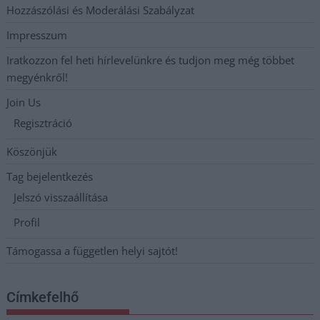
Hozzászólási és Moderálási Szabályzat
Impresszum
Iratkozzon fel heti hírlevelünkre és tudjon meg még többet
megyénkről!
Join Us
Regisztráció
Köszönjük
Tag bejelentkezés
Jelszó visszaállítása
Profil
Támogassa a független helyi sajtót!
Címkefelhő