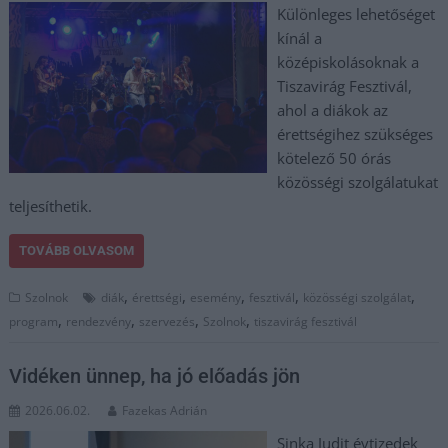
Különleges lehetőséget
kínál a
középiskolásoknak a
Tiszavirág Fesztivál,
ahol a diákok az
érettségihez szükséges
kötelező 50 órás
közösségi szolgálatukat
teljesíthetik.
TOVÁBB OLVASOM
,
,
,
,
,
Szolnok
diák
érettségi
esemény
fesztivál
közösségi szolgálat
,
,
,
,
program
rendezvény
szervezés
Szolnok
tiszavirág fesztivál
Vidéken ünnep, ha jó előadás jön
2026.06.02.
Fazekas Adrián
Sinka Judit évtizedek