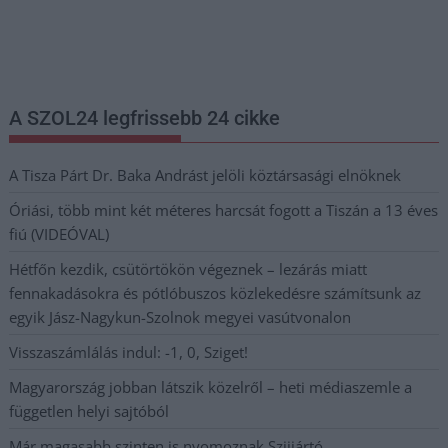
Nem szeretne lemaradni semmiről? Csak egy kattintás, és hírlevelünk a
legfrissebb információkkal és exkluzív tartalmakkal hétről hétre
postaládájába érkezik!
A SZOL24 legfrissebb 24 cikke
A Tisza Párt Dr. Baka Andrást jelöli köztársasági elnöknek
Óriási, több mint két méteres harcsát fogott a Tiszán a 13 éves
fiú (VIDEÓVAL)
Hétfőn kezdik, csütörtökön végeznek – lezárás miatt
fennakadásokra és pótlóbuszos közlekedésre számítsunk az
egyik Jász-Nagykun-Szolnok megyei vasútvonalon
Visszaszámlálás indul: -1, 0, Sziget!
Magyarország jobban látszik közelről – heti médiaszemle a
független helyi sajtóból
Már magasabb szinten is nyomoznak Szijjártó