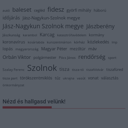
fidesz
baleset
györfi mihály
cegléd
háború
autó
időjárás
Jász-Nagykun-Szolnok megye
Jász-Nagykun Szolnok megye
Jászberény
Karcag
kormány
Jászkunság
karambol
katasztrófavédelem
közlekedés
koronavírus
kórház
kosárlabda
kunszentmárton
lmp
Magyar Péter
máv
lopás
mezőtúr
magyarország
rendőrség
Orbán Viktor
polgármester
Pócs János
sport
Szolnok
tisza
tiszafüred
Szalay Ferenc
tisza-tó
tiszaföldvár
törökszentmiklós
vonat
választás
tűz
tisza part
vasút
ukrajna
önkormányzat
Nézd és hallgasd velünk!