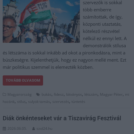
szervezők is sokkal
több emberre
számítottak, de így,
központi utaztatás,
kötelező részvétel
nélkül ez ennyi lett. A
demonstrálók stílusa
és létszáma is sokkal inkább ad okot a pironkodásra, mint a
büszkeségre. Kijelenthetjük, hogy ez nagyon mellé ment. Ezt
már politikus szemmel is elemezték közben.
TOVÁBB OLVASOM
,
,
,
,
,
Magyarország
bukás
fidesz
látványos
létszám
Magyar Péter
mi
,
,
,
,
hazánk
stílus
sulyok tamás
szervezés
tüntetés
Diák önkénteseket vár a Tiszavirág Fesztivál
2026.06.05.
szol24.hu