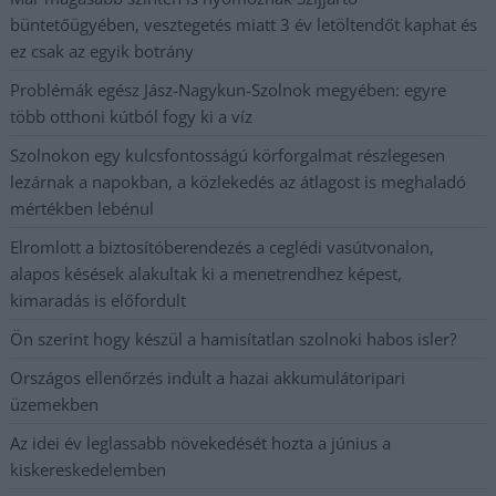
büntetőügyében, vesztegetés miatt 3 év letöltendőt kaphat és
ez csak az egyik botrány
Problémák egész Jász-Nagykun-Szolnok megyében: egyre
több otthoni kútból fogy ki a víz
Szolnokon egy kulcsfontosságú körforgalmat részlegesen
lezárnak a napokban, a közlekedés az átlagost is meghaladó
mértékben lebénul
Elromlott a biztosítóberendezés a ceglédi vasútvonalon,
alapos késések alakultak ki a menetrendhez képest,
kimaradás is előfordult
Ön szerint hogy készül a hamisítatlan szolnoki habos isler?
Országos ellenőrzés indult a hazai akkumulátoripari
üzemekben
Az idei év leglassabb növekedését hozta a június a
kiskereskedelemben