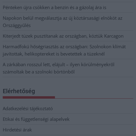
Pénteken újra csökken a benzin és a gázolaj ára is
Napokon belül megválasztja az új köztársasági elnököt az
Országgyűlés
Kiterjedt tüzek pusztítanak az országban, köztük Karcagon
Harmadfokú hőségriasztás az országban: Szolnokon klímát
javítottak, helikoptereket is bevetettek a tüzeknél
A zárkában rosszul lett, elájult – ilyen körülményekről
számoltak be a szolnoki börtönből
Elérhetőség
Adatkezelési tájékoztató
Etikai és függetlenségi alapelvek
Hirdetési árak