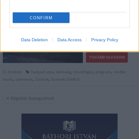
2024.03.29.
Kiss Lajos
A helyieket pedig a
CONFIRM
Szolnoki ZöldErő fogta
össze, így rövid időn
belül sokkal szebbé
Data Deletion
Data Access
Privacy Policy
tették környezetüket.
TOVÁBB OLVASOM
,
,
,
,
Szolnok
hunyadi utca
lakosság
összefogás
program
rendbe
,
,
,
hozás
szervezés
Szolnok
Szolnoki ZöldErő
Bejegyzés
Régebbi bejegyzések
navigáció