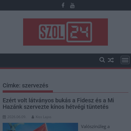
Skip
to
content
Címke:
szervezés
Ezért volt látványos bukás a Fidesz és a Mi
Hazánk szervezte kínos hétvégi tüntetés
2026.06.09.
Kiss Lajos
Valószínűleg a