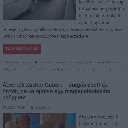
kezében van az ország
irányítása helyi szinten
is. A politikus kiakadt
azon, hogy már
teljesen nyíltan kötelező szervezni a résztvevőket és az utazást
Orbán Viktor csütörtöki fővárosi beszédjére.
TOVÁBB OLVASOM
,
,
,
,
,
Magyarország
behódol
beszéd
felhívás
fidesz
Márki-Zay Péter
,
,
,
,
,
,
NER
október 23
Orbán Viktor
polgármester
szervezés
település
tömeg
Átverték Zacher Gábort – sürgős esethez
hívták, de valójában egy meglepetésbuliba
csöppent
2025.10.09.
Kiss Lajos
Magyarország egyik
legismertebb óriási