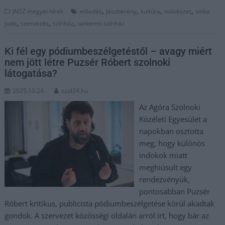
,
,
,
,
JNSZ megyei hírek
előadás
Jászberény
kultúra
művészet
sinka
,
,
,
judit
szervezés
színház
tantermi színház
Ki fél egy pódiumbeszélgetéstől – avagy miért
nem jött létre Puzsér Róbert szolnoki
látogatása?
2025.10.24.
szol24.hu
Az Agóra Szolnoki
Közéleti Egyesület a
napokban osztotta
meg, hogy különös
indokok miatt
meghiúsult egy
rendezvényük,
pontosabban Puzsér
Róbert kritikus, publicista pódiumbeszélgetése körül akadtak
gondok. A szervezet közösségi oldalán arról írt, hogy bár az