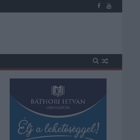
os késések alakultak ki a menetrendhez képest, kimaradás is előf