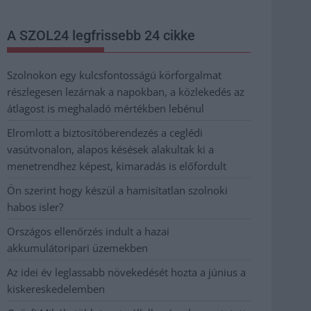
A SZOL24 legfrissebb 24 cikke
Szolnokon egy kulcsfontosságú körforgalmat
részlegesen lezárnak a napokban, a közlekedés az
átlagost is meghaladó mértékben lebénul
Elromlott a biztosítóberendezés a ceglédi
vasútvonalon, alapos késések alakultak ki a
menetrendhez képest, kimaradás is előfordult
Ön szerint hogy készül a hamisítatlan szolnoki
habos isler?
Országos ellenőrzés indult a hazai
akkumulátoripari üzemekben
Az idei év leglassabb növekedését hozta a június a
kiskereskedelemben