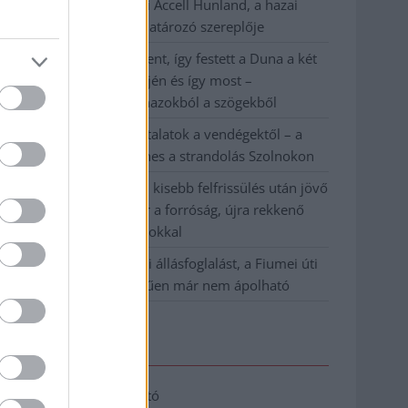
Csődbe ment a tószegi Accell Hunland, a hazai
kerékpárgyártás meghatározó szereplője
Egyszer fent, egyszer lent, így festett a Duna a két
évvel ezelőtti árvíz idején és így most –
fotógyűjtemény ugyanazokból a szögekből
Ilyenek eddig a tapasztalatok a vendégektől – a
hőhullám miatt ingyenes a strandolás Szolnokon
Nem biztató: a hétvégi kisebb felfrissülés után jövő
héten megint visszatér a forróság, újra rekkenő
hőség jön, akár 38 fokokkal
Közzétették a szakértői állásfoglalást, a Fiumei úti
fák többsége szakszerűen már nem ápolható
Elérhetőség
Adatkezelési tájékoztató