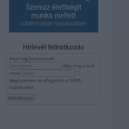
Hírlevél feliratkozás
Adja meg keresztnevét:
Adja meg e-mail
címét:
Megismertem és elfogadom a
GDPR-
szabályzat
ot
Nem szeretne lemaradni semmiről? Csak egy kattintás, és
hírlevelünk a legfrissebb információkkal és exkluzív
tartalmakkal hétről hétre postaládájába érkezik!