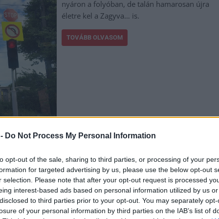
nyáron a folyóban, de talán hamarosan újra
életre kel a Zagyva… is.
TOVÁBB OLVASOM
,
,
,
,
,
,
 -
Do Not Process My Personal Information
hiány
Jász-Nagykun Szolnok megye
ősz
piros lámpa
szárazság
to opt-out of the sale, sharing to third parties, or processing of your per
formation for targeted advertising by us, please use the below opt-out s
 Szegedig SUP-pal
r selection. Please note that after your opt-out request is processed y
eing interest-based ads based on personal information utilized by us or
disclosed to third parties prior to your opt-out. You may separately opt-
Fodor Bence osztotta meg nyári kalandját a
losure of your personal information by third parties on the IAB’s list of