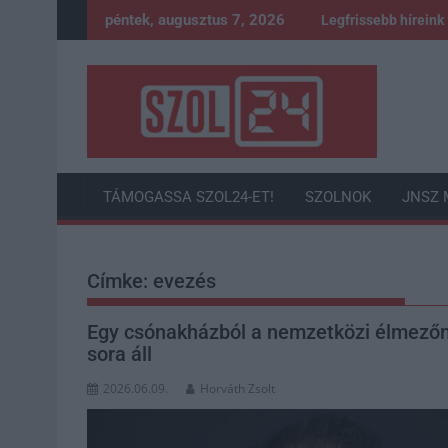
Skip
péntek, augusztus 7, 2026
Legfrissebb híreink
to
content
TÁMOGASSA SZOL24-ET!
SZOLNOK
JNSZ 
Címke:
evezés
Egy csónakházból a nemzetközi élmezőny
sora áll
2026.06.09.
Horváth Zsolt