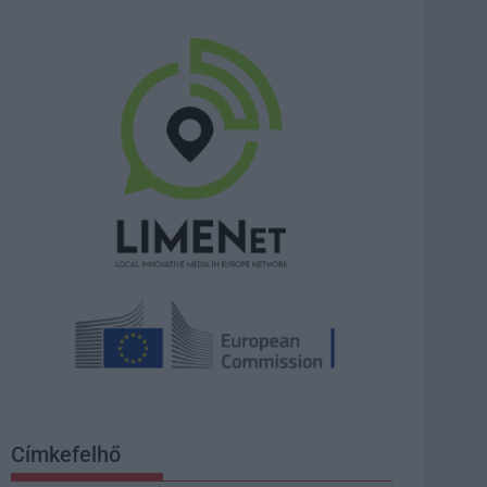
Címkefelhő