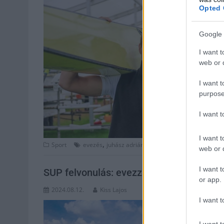
Opted 
Google 
I want t
web or d
I want t
purpose
I want 
I want t
,
,
,
,
,
Sport
evezés
juhász adrián
mti
simon béla
sport
Szo
web or d
I want t
SUP felvonulás: evezzünk le együtt a Za
or app.
2024.08.12.
Kiss Lajos
I want t
I want t