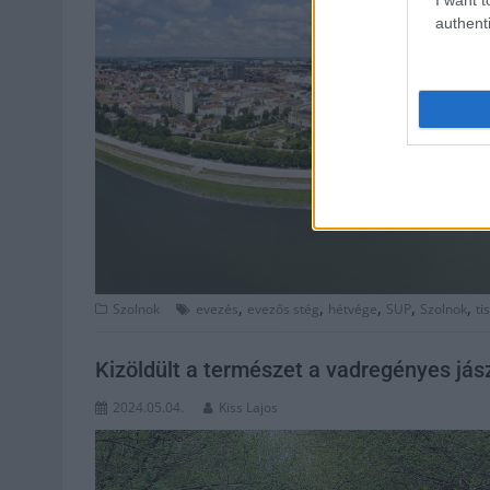
authenti
,
,
,
,
,
Szolnok
evezés
evezős stég
hétvége
SUP
Szolnok
ti
Kizöldült a természet a vadregényes já
2024.05.04.
Kiss Lajos