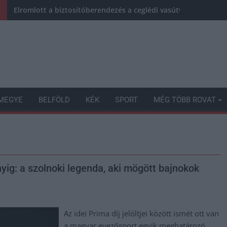
Elromlott a biztosítóberendezés a ceglédi vasútvonalon, alap
MEGYE
BELFÖLD
KÉK
SPORT
MÉG TÖBB ROVAT
ig: a szolnoki legenda, aki mögött bajnokok
Az idei Prima díj jelöltjei között ismét ott van
a magyar evezősport egyik meghatározó