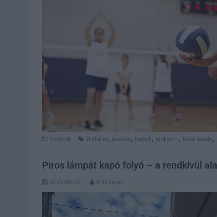
,
,
,
,
,
Szolnok
diákélet
evezés
futball
jubileum
kosárlabda
Piros lámpát kapó folyó – a rendkívül al
2025.08.20.
Kiss Lajos