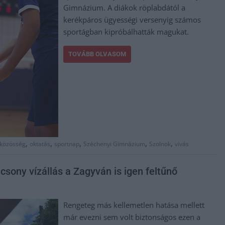
Gimnázium. A diákok röplabdától a
kerékpáros ügyességi versenyig számos
sportágban kipróbálhatták magukat.
TOVÁBB OLVASOM
,
,
,
,
,
közösség
oktatás
sportnap
Széchenyi Gimnázium
Szolnok
vívás
acsony vízállás a Zagyván is igen feltűnő
Rengeteg más kellemetlen hatása mellett
már evezni sem volt biztonságos ezen a