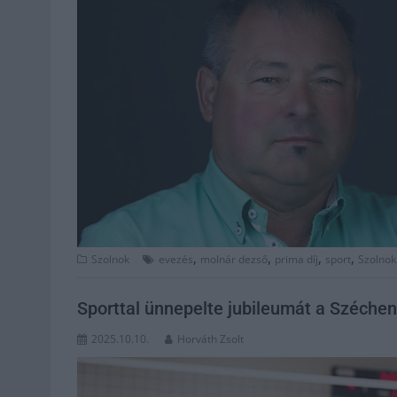
,
,
,
,
Szolnok
evezés
molnár dezső
prima díj
sport
Szolnok
Sporttal ünnepelte jubileumát a Széche
2025.10.10.
Horváth Zsolt