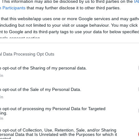
Vadkemping nevű Facebook-csoportban.
. This information may also be disclosed by us to third parties on the
IA
Beszámolója alapján pedig egyértelmű, hogy
Participants
that may further disclose it to other third parties.
a nyaralás nem feltétlenül jelent tengerparti
 that this website/app uses one or more Google services and may gath
koktélozást vagy zsúfolt városnézést. A
including but not limited to your visit or usage behaviour. You may click 
vakációhoz és a hétköznapokból való
 to Google and its third-party tags to use your data for below specifi
kiszakadáshoz elég némi felszerelés, majd
ogle consent section.
utunk során olyan hatások érhetnek,
melyekről évekig beszélni fogunk.
l Data Processing Opt Outs
TOVÁBB OLVASOM
o opt-out of the Sharing of my personal data.
In
o opt-out of the Sale of my Personal Data.
,
,
,
szeged
tisza
vadkemping
In
ori Európa-bajnok evezős
to opt-out of processing my Personal Data for Targeted
ing.
In
Világ- és Európa-bajnok evezősként
o opt-out of Collection, Use, Retention, Sale, and/or Sharing
ersonal Data that Is Unrelated with the Purposes for which it
egyformán maradt némi hiányérzetük, de
lected.