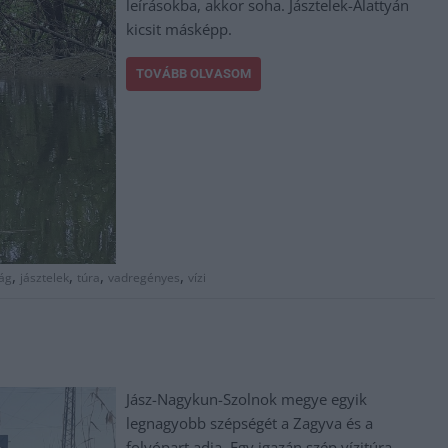
leírásokba, akkor soha. Jásztelek-Alattyán
kicsit másképp.
TOVÁBB OLVASOM
,
,
,
,
ág
jásztelek
túra
vadregényes
vízi
Jász-Nagykun-Szolnok megye egyik
legnagyobb szépségét a Zagyva és a
folyópart adja. Egy igazán szép vízitúra