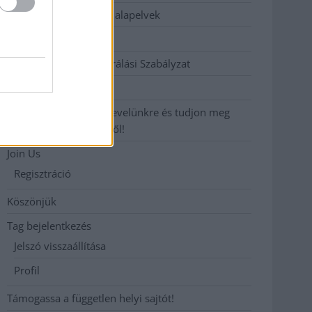
Etikai és függetlenségi alapelvek
Hirdetési árak
Hozzászólási és Moderálási Szabályzat
Impresszum
Iratkozzon fel heti hírlevelünkre és tudjon meg
még többet megyénkről!
Join Us
Regisztráció
Köszönjük
Tag bejelentkezés
Jelszó visszaállítása
Profil
Támogassa a független helyi sajtót!