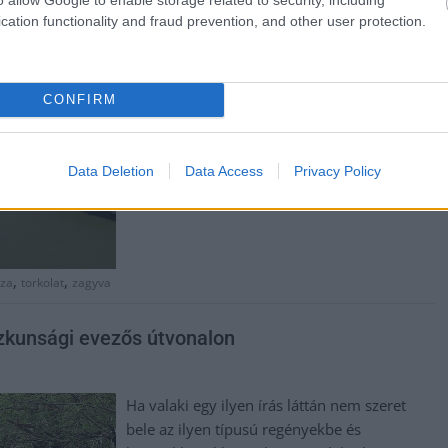
TOVÁBB OLVASOM
cation functionality and fraud prevention, and other user protection.
CONFIRM
Data Deletion
Data Access
Privacy Policy
,
,
sza
torkolat
zagyva
szkunsági evezős útvonalon
Ha valaki egy ilyen írás láttán nem szeret
bele az ilyen típusú regényekbe és