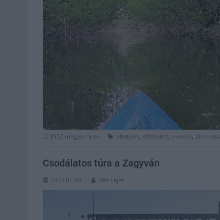
,
,
,
JNSZ megyei hírek
alattyán
elfeledett
evezés
Jászkuns
Csodálatos túra a Zagyván
2024.01.30.
Kiss Lajos