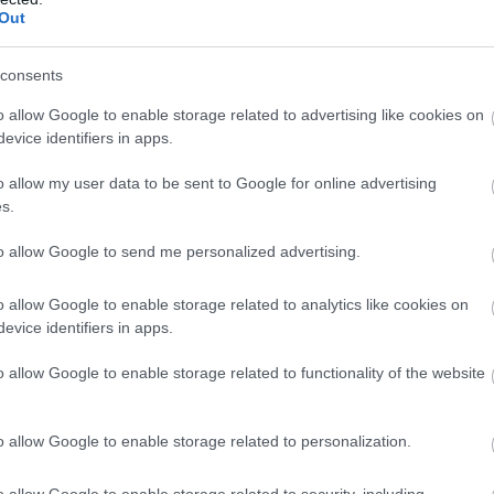
Out
általánosságban mindketten elégedettek
karrierjükkel, és visszavonulásuk után
szeretnének valamit visszaadni a
consents
sportáguknak – mondta az MTI-nek Simon
o allow Google to enable storage related to advertising like cookies on
Béla, aki a megyeszékhelyen edzősködik,
evice identifiers in apps.
valamint a szolnoki születésű Juhász Adrián.
o allow my user data to be sent to Google for online advertising
TOVÁBB OLVASOM
s.
to allow Google to send me personalized advertising.
o allow Google to enable storage related to analytics like cookies on
lnok
evice identifiers in apps.
o allow Google to enable storage related to functionality of the website
gyva-torkolattól a szolnoki szabadstrandig
o allow Google to enable storage related to personalization.
Már csak néhány nap és SUP-ra fel, Szolnok!
o allow Google to enable storage related to security, including