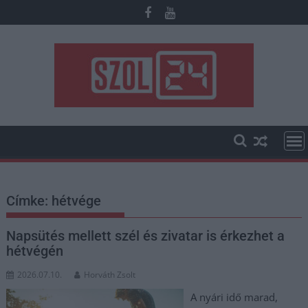
Skip
to
content
Címke:
hétvége
Napsütés mellett szél és zivatar is érkezhet a
hétvégén
2026.07.10.
Horváth Zsolt
A nyári idő marad,