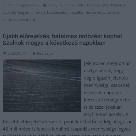
,
,
,
,
JNSZ megyei hírek
busz
csütörtök
helyi
hétvége
Jász-Nagykun
,
,
,
,
,
,
Szolnok megye
kimarad
közlekedés
megálló
rendezvény
túrkeve
,
változás
vasárnap
Újabb előrejelzés, hatalmas öntözést kaphat
Szolnok megye a következő napokban
2026.05.14.
Kiss Lajos
Jelentősen megnőtt az
esélye annak, hogy
végre igazán jelentős
mennyiségű csapadék
érkezzen napokon
keresztül térségünkbe
is és ezzel jócskán
enyhítse az aszályt. A
frissebb előrejelzések szerint péntektől hétfő-keddig átlagosan
45 milliméter is lehet a lehullott csapadék mennyisége (egyes