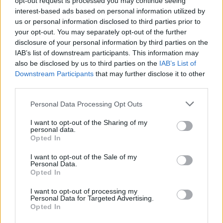
opt-out request is processed you may continue seeing
,
,
,
megye
nyári
óraállítás
vasárnap
interest-based ads based on personal information utilized by
us or personal information disclosed to third parties prior to
Változik a vonatok menetrendje hétvégére:
your opt-out. You may separately opt-out of the further
késésekre és csatlakozási módosításokra
disclosure of your personal information by third parties on the
készüljenek az utasok
IAB’s list of downstream participants. This information may
also be disclosed by us to third parties on the
IAB’s List of
2026.03.18.
Horváth Zsolt
Downstream Participants
that may further disclose it to other
third parties.
Hétvégén jelentős
változásokra kell
Please note that this website/app uses one or more Google
Personal Data Processing Opt Outs
számítani a Budapest–
services and may gather and store information including but
Szolnok–Békéscsaba–
not limited to your visit or usage behaviour. You may click to
I want to opt-out of the Sharing of my
personal data.
Lőkösháza
grant or deny consent to Google and its third-party tags to
Opted In
use your data for below specified purposes in below Google
vasútvonalon, ahol a
consent section.
MÁV módosított
I want to opt-out of the Sale of my
Personal Data.
menetrend szerint
Opted In
közlekedteti a vonatokat. A változások már március 20-án,
I want to opt-out of processing my
pénteken 20 órától lépnek életbe, és egészen március 22-én,
Personal Data for Targeted Advertising.
vasárnap 23:59-ig tartanak, ezért az utasoknak érdemes előre
Opted In
tájékozódniuk az indulási és érkezési időpontokról.