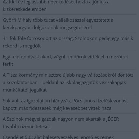
Az idei év leglassabb növekedését hozta a június a
kiskereskedelemben
Györfi Mihály több tucat vállalkozással egyeztetett a
kerékpárgyár dolgozóinak megsegítéséről
41 fok fölé forrósodott az ország, Szolnokon pedig egy másik
rekord is megdőlt
Egy telefonhívást akart, végül rendőrök vitték el a mezőtúri
férfit
A Tisza kormány minisztere újabb nagy változásokról döntött
a közoktatásban – például az iskolaigazgatók visszakapják
munkáltatói jogaikat
Sok volt az igazolatlan hiányzás, Pócs János fizetéslevonást
kapott, más fideszesek még kevesebbet vittek haza
A Szolnok megyei gazdák nagyon nem akarták a JÉGER
további üzemeltetését
Csendélet 5.0: alig balesetveszélyes lépcső és remek