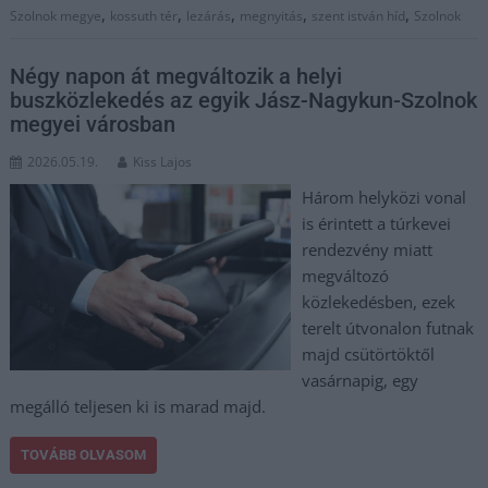
,
,
,
,
,
Szolnok megye
kossuth tér
lezárás
megnyitás
szent istván híd
Szolnok
Négy napon át megváltozik a helyi
buszközlekedés az egyik Jász-Nagykun-Szolnok
megyei városban
2026.05.19.
Kiss Lajos
Három helyközi vonal
is érintett a túrkevei
rendezvény miatt
megváltozó
közlekedésben, ezek
terelt útvonalon futnak
majd csütörtöktől
vasárnapig, egy
megálló teljesen ki is marad majd.
TOVÁBB OLVASOM