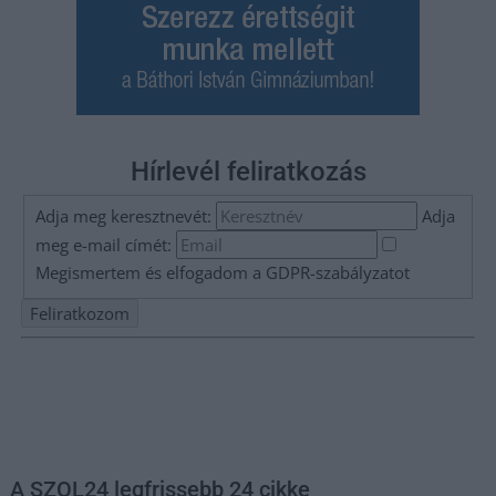
Hírlevél feliratkozás
Adja meg keresztnevét:
Adja
meg e-mail címét:
Megismertem és elfogadom a
GDPR-szabályzat
ot
Nem szeretne lemaradni semmiről? Csak egy kattintás, és hírlevelünk a
legfrissebb információkkal és exkluzív tartalmakkal hétről hétre
postaládájába érkezik!
A SZOL24 legfrissebb 24 cikke