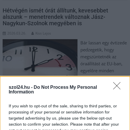
Hétvégén ismét órát állítunk, kevesebbet
alszunk – menetrendek változnak Jász-
Nagykun-Szolnok megyében is
2026.03.26.
Kiss Lajos
Bár lassan egy évtizede
pedzegetik, hogy
megszüntetnék az
óraállítást az EU-ban,
egyelőre minden
változatlan. Egy órával
kevesebbet alszunk,
szol24.hu -
Do Not Process My Personal
számos busz és vonat
Information
menetrendje is változik az átállítás miatt.
If you wish to opt-out of the sale, sharing to third parties, or
TOVÁBB OLVASOM
processing of your personal or sensitive information for
targeted advertising by us, please use the below opt-out
,
,
,
section to confirm your selection. Please note that after your
JNSZ megyei hírek
eu
hétvége
időszámítás
Jász-Nagykun Szolnok