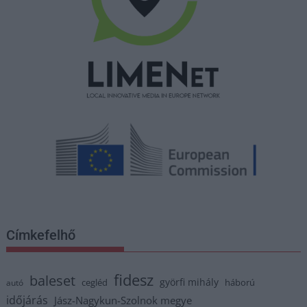
Címkefelhő
fidesz
baleset
györfi mihály
cegléd
háború
autó
időjárás
Jász-Nagykun-Szolnok megye