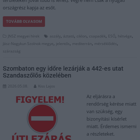
területeken jóval több is lehet). Végre nem csak a nyugati
országrész kapja az esőt.
TOVÁBB OLVASOM
,
,
,
,
,
,
JNSZ megyei hírek
aszály
áztató
ciklon
csapadék
ESŐ
hétvége
,
,
,
,
Jász-Nagykun Szolnok megye
jelentős
mediterrán
mérséklődés
szárazság
Szombaton egy időre lezárják a 442-es utat
Szandaszőlős közelében
2026.05.08.
Kiss Lajos
Az eljárásra a
rendőrség kérése miatt
van szükség, egy
bizonyítási kísérlet
miatt. Érdemes ismerni
a részleteket.