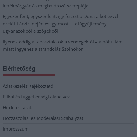
kerékpárgyártás meghatározó szereplője
Egyszer fent, egyszer lent, így festett a Duna a két évvel
ezelőtti árvíz idején és így most – fotógyűjtemény
ugyanazokból a szögekből
Ilyenek eddig a tapasztalatok a vendégektől – a hőhullám
miatt ingyenes a strandolás Szolnokon
Elérhetőség
Adatkezelési tájékoztató
Etikai és függetlenségi alapelvek
Hirdetési árak
Hozzászólási és Moderálási Szabályzat
Impresszum