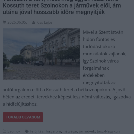
Kossuth teret Szolnokon a járművek elől, ám
utána jóval hosszabb időre megnyitják
2026.06.05.
Kiss Lajos
Mivel a Szent István
hídon fontos és
torlódást okozó
munkálatok zajlanak,
így Szolnok város
forgalmának
érdekében
megnyitották az
autóforgalom előtt a Kossuth teret a hétköznapokon. A jövő
héten az eredeti tervekhez képest lesz némi változás, igazodva
a hídfelújításhoz.
TOVÁBB OLVASOM
,
,
,
,
Szolnok
felújítás
forgalom
hétvége
járművek
Jász-Nagykun