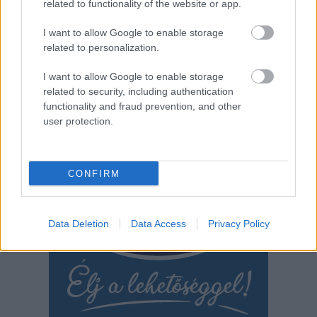
related to functionality of the website or app.
bezavarnak.
I want to allow Google to enable storage
TOVÁBB OLVASOM
related to personalization.
,
,
,
,
,
JNSZ megyei hírek
éjszaka
fagy
hétvége
idő
időjárás
Jász-
I want to allow Google to enable storage
,
,
,
,
related to security, including authentication
Nagykun Szolnok megye
kirándulóidő
program
szabadtér
tavaszi
functionality and fraud prevention, and other
user protection.
Bejegyzés
Régebbi bejegyzések
navigáció
CONFIRM
Data Deletion
Data Access
Privacy Policy