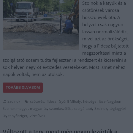
Szolnok a kátyúk és a
csőtörések városa
hosszú évek óta. A
helyzet csak nagyon
lassan normalizálódik,
mivel azt az örökséget,
hogy a Fidesz bújtatott
megszorításai miatt a
szolgáltató sosem tudta fejleszteni a rendszert és kicserélni a
sok helyen négy-öt évtizedes vezetékeket. Most ismét nehéz
napok voltak, nem az utolsók.
TOVÁBB OLVASOM
,
,
,
,
Szolnok
csőtörés
fidesz
Győrfi Mihály
hétvége
Jász-Nagykun
,
,
,
,
,
Szolnok megye
magyar út
szandaszőlős
szolgáltató
Szolnok
téglagyári
,
,
út
tenyősziget
vízművek
Változott a terv, most még ugyan lezárták a