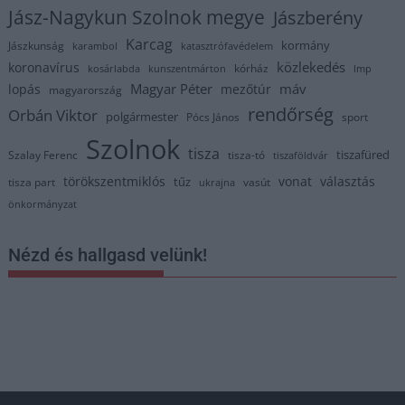
Jász-Nagykun Szolnok megye
Jászberény
Karcag
kormány
Jászkunság
karambol
katasztrófavédelem
közlekedés
koronavírus
kórház
kosárlabda
kunszentmárton
lmp
Magyar Péter
máv
lopás
mezőtúr
magyarország
rendőrség
Orbán Viktor
polgármester
Pócs János
sport
Szolnok
tisza
tiszafüred
Szalay Ferenc
tisza-tó
tiszaföldvár
törökszentmiklós
vonat
választás
tűz
tisza part
vasút
ukrajna
önkormányzat
Nézd és hallgasd velünk!