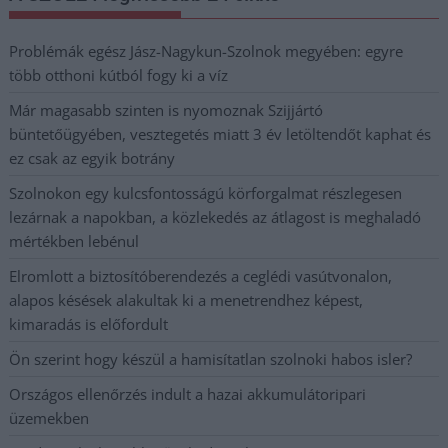
Problémák egész Jász-Nagykun-Szolnok megyében: egyre
több otthoni kútból fogy ki a víz
Már magasabb szinten is nyomoznak Szijjártó
büntetőügyében, vesztegetés miatt 3 év letöltendőt kaphat és
ez csak az egyik botrány
Szolnokon egy kulcsfontosságú körforgalmat részlegesen
lezárnak a napokban, a közlekedés az átlagost is meghaladó
mértékben lebénul
Elromlott a biztosítóberendezés a ceglédi vasútvonalon,
alapos késések alakultak ki a menetrendhez képest,
kimaradás is előfordult
Ön szerint hogy készül a hamisítatlan szolnoki habos isler?
Országos ellenőrzés indult a hazai akkumulátoripari
üzemekben