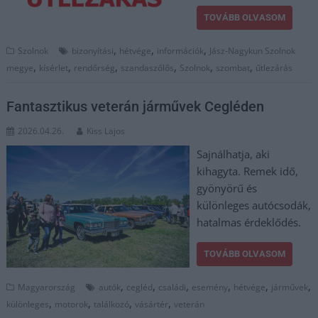
TOVÁBB OLVASOM
,
,
,
Szolnok
bizonyítási
hétvége
információk
Jász-Nagykun Szolnok
,
,
,
,
,
,
megye
kísérlet
rendőrség
szandaszőlős
Szolnok
szombat
űtlezárás
Fantasztikus veterán járművek Cegléden
2026.04.26.
Kiss Lajos
Sajnálhatja, aki
kihagyta. Remek idő,
gyönyörű és
különleges autócsodák,
hatalmas érdeklődés.
TOVÁBB OLVASOM
,
,
,
,
,
,
Magyarország
autók
cegléd
családi
esemény
hétvége
járművek
,
,
,
,
különleges
motorok
találkozó
vásártér
veterán