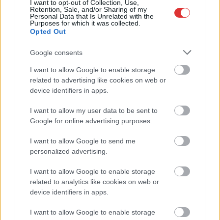
I want to opt-out of Collection, Use,
Retention, Sale, and/or Sharing of my
TOVÁBB OLVASOM
Personal Data that Is Unrelated with the
Purposes for which it was collected.
Opted Out
,
,
,
,
,
Szolnok
békéscsaba
budapest
hétvége
késés
közlekedés
,
,
,
,
lőkösháza
MÁV
menetrend
vasút
vonat
Google consents
I want to allow Google to enable storage
Rétegesen öltözzünk, a hajnali fagyok mellett
related to advertising like cookies on web or
kitűnő tavaszi idő vár Szolnok megyében
device identifiers in apps.
2026.03.07.
Kiss Lajos
I want to allow my user data to be sent to
Csapadék a láthatáron
Google for online advertising purposes.
sincs, remek
I want to allow Google to send me
kirándulóidő vár ránk a
personalized advertising.
hétvégén. A következő
napokban
I want to allow Google to enable storage
folyamatosan 15-16
related to analytics like cookies on web or
fok körüli délután
device identifiers in apps.
hőmérséklet és
I want to allow Google to enable storage
napsütés várható, ám a hajnali fagyok még rendre