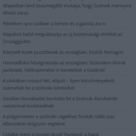
állapotban levő buszmegálló mutatja, hogy Szolnok mennyire
élhető város
Pénteken újra csökken a benzin és a gázolaj ára is
Napokon belül megválasztja az új köztársasági elnököt az
Országgyűlés
Kiterjedt tüzek pusztítanak az országban, köztük Karcagon
Harmadfokú hőségriasztás az országban: Szolnokon klímát
javítottak, helikoptereket is bevetettek a tüzeknél
A zárkában rosszul lett, elájult – ilyen körülményekről
számoltak be a szolnoki börtönből
Váratlan fennakadás borította fel a Szolnok–Kecskemét
vasútvonal közlekedését
A polgármester a szolnoki cégekhez fordult: több száz
elbocsátott dolgozón segítene
Csődbe ment a tószegi Accell Hunland, a hazai