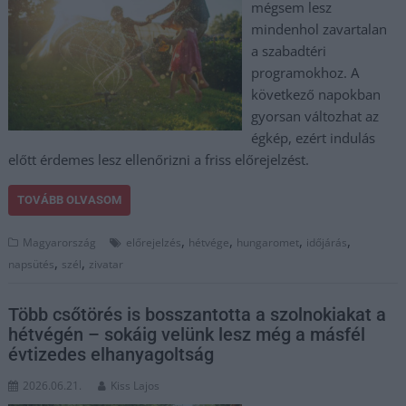
mégsem lesz
mindenhol zavartalan
a szabadtéri
programokhoz. A
következő napokban
gyorsan változhat az
égkép, ezért indulás
előtt érdemes lesz ellenőrizni a friss előrejelzést.
TOVÁBB OLVASOM
,
,
,
,
Magyarország
előrejelzés
hétvége
hungaromet
időjárás
,
,
napsütés
szél
zivatar
Több csőtörés is bosszantotta a szolnokiakat a
hétvégén – sokáig velünk lesz még a másfél
évtizedes elhanyagoltság
2026.06.21.
Kiss Lajos