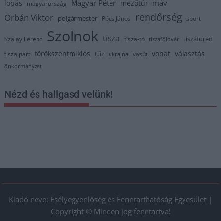
Magyar Péter
máv
lopás
mezőtúr
magyarország
rendőrség
Orbán Viktor
polgármester
Pócs János
sport
Szolnok
tisza
tiszafüred
Szalay Ferenc
tisza-tó
tiszaföldvár
törökszentmiklós
vonat
választás
tűz
tisza part
vasút
ukrajna
önkormányzat
Nézd és hallgasd velünk!
Kiadó neve: Esélyegyenlőség és Fenntarthatóság Egyesület |
Copyright © Minden jog fenntartva!