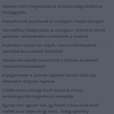
Napokon belül megválasztja az új köztársasági elnököt az
Országgyűlés
Kiterjedt tüzek pusztítanak az országban, köztük Karcagon
Harmadfokú hőségriasztás az országban: Szolnokon klímát
javítottak, helikoptereket is bevetettek a tüzeknél
A zárkában rosszul lett, elájult – ilyen körülményekről
számoltak be a szolnoki börtönből
Váratlan fennakadás borította fel a Szolnok–Kecskemét
vasútvonal közlekedését
A polgármester a szolnoki cégekhez fordult: több száz
elbocsátott dolgozón segítene
Csődbe ment a tószegi Accell Hunland, a hazai
kerékpárgyártás meghatározó szereplője
Egyszer fent, egyszer lent, így festett a Duna a két évvel
ezelőtti árvíz idején és így most – fotógyűjtemény