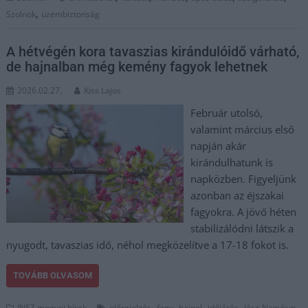
,
Szolnok
üzembiztonság
A hétvégén kora tavaszias kirándulóidő várható,
de hajnalban még kemény fagyok lehetnek
2026.02.27.
Kiss Lajos
Február utolsó,
valamint március első
napján akár
kirándulhatunk is
napközben. Figyeljünk
azonban az éjszakai
fagyokra. A jövő héten
stabilizálódni látszik a
nyugodt, tavaszias idő, néhol megközelítve a 17-18 fokot is.
TOVÁBB OLVASOM
,
,
,
,
JNSZ megyei hírek
előrejelzés
fagy
hajnal
időjárás
Jász-Nagykun