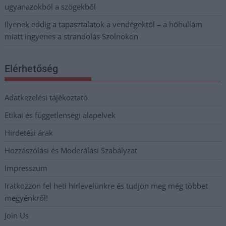
ugyanazokból a szögekből
Ilyenek eddig a tapasztalatok a vendégektől – a hőhullám
miatt ingyenes a strandolás Szolnokon
Elérhetőség
Adatkezelési tájékoztató
Etikai és függetlenségi alapelvek
Hirdetési árak
Hozzászólási és Moderálási Szabályzat
Impresszum
Iratkozzon fel heti hírlevelünkre és tudjon meg még többet
megyénkről!
Join Us