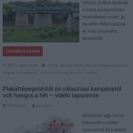
hosszú órákra lezárják
a hidat karbantartási
munkálatok miatt. Jó,
ha előre felkészülünk
és más útvonalat
tervezünk.
TOVÁBB OLVASOM
,
,
,
JNSZ megyei hírek
átkelő
hármas-körös
híd
Jász-Nagykun Szolnok
,
,
,
,
megye
karbantartás
kunszentmárton
lezárás
március
Plakáttépegetéstől és választási kampánytól
volt hangos a hét – vidéki lapszemle
2026.03.07.
Kiss Lajos
Miskolcon egy roma
képviselő a vidéki
nyomorról és hatalmi