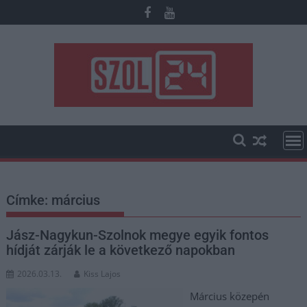
Skip
to
content
Címke:
március
Jász-Nagykun-Szolnok megye egyik fontos
hídját zárják le a következő napokban
2026.03.13.
Kiss Lajos
Március közepén