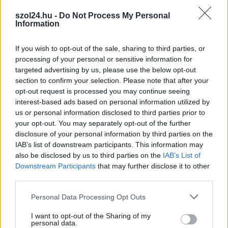
,
,
,
,
,
,
Magyarország
alvás
időszámítás
március
nyári
óraállítás
téli
viták
szol24.hu -
Do Not Process My Personal
Information
Most hétvégén dupla öröm lesz Berekfürdőre
If you wish to opt-out of the sale, sharing to third parties, or
látogatni
processing of your personal or sensitive information for
targeted advertising by us, please use the below opt-out
2025.03.23.
Kiss Lajos
section to confirm your selection. Please note that after your
Gasztronómiai fesztivál
opt-out request is processed you may continue seeing
lesz március utolsó
interest-based ads based on personal information utilized by
szombatján
us or personal information disclosed to third parties prior to
your opt-out. You may separately opt-out of the further
Berekfürdőn. De
disclosure of your personal information by third parties on the
nemcsak aznap,
IAB’s list of downstream participants. This information may
hanem a teljes
also be disclosed by us to third parties on the
IAB’s List of
hétvégén
Downstream Participants
that may further disclose it to other
kedvezményes
third parties.
belépővel juthatunk be a fürdőbe.
Please note that this website/app uses one or more Google
Personal Data Processing Opt Outs
services and may gather and store information including but
TOVÁBB OLVASOM
not limited to your visit or usage behaviour. You may click to
I want to opt-out of the Sharing of my
personal data.
grant or deny consent to Google and its third-party tags to