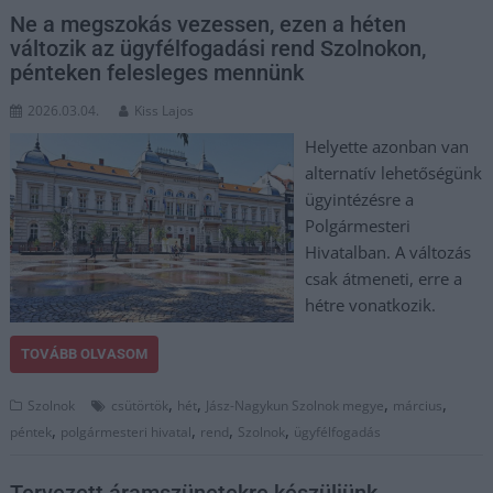
Ne a megszokás vezessen, ezen a héten
változik az ügyfélfogadási rend Szolnokon,
pénteken felesleges mennünk
2026.03.04.
Kiss Lajos
Helyette azonban van
alternatív lehetőségünk
ügyintézésre a
Polgármesteri
Hivatalban. A változás
csak átmeneti, erre a
hétre vonatkozik.
TOVÁBB OLVASOM
,
,
,
,
Szolnok
csütörtök
hét
Jász-Nagykun Szolnok megye
március
,
,
,
,
péntek
polgármesteri hivatal
rend
Szolnok
ügyfélfogadás
Tervezett áramszünetekre készüljünk