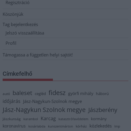
Regisztráció
Köszönjük
Tag bejelentkezés
Jelszó visszaállítása
Profil
Támogassa a független helyi sajtót!
Címkefelhő
fidesz
baleset
györfi mihály
cegléd
háború
autó
időjárás
Jász-Nagykun-Szolnok megye
Jász-Nagykun Szolnok megye
Jászberény
Karcag
kormány
Jászkunság
karambol
katasztrófavédelem
közlekedés
koronavírus
kórház
kosárlabda
kunszentmárton
lmp