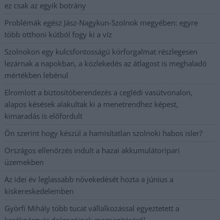
ez csak az egyik botrány
Problémák egész Jász-Nagykun-Szolnok megyében: egyre
több otthoni kútból fogy ki a víz
Szolnokon egy kulcsfontosságú körforgalmat részlegesen
lezárnak a napokban, a közlekedés az átlagost is meghaladó
mértékben lebénul
Elromlott a biztosítóberendezés a ceglédi vasútvonalon,
alapos késések alakultak ki a menetrendhez képest,
kimaradás is előfordult
Ön szerint hogy készül a hamisítatlan szolnoki habos isler?
Országos ellenőrzés indult a hazai akkumulátoripari
üzemekben
Az idei év leglassabb növekedését hozta a június a
kiskereskedelemben
Györfi Mihály több tucat vállalkozással egyeztetett a
kerékpárgyár dolgozóinak megsegítéséről