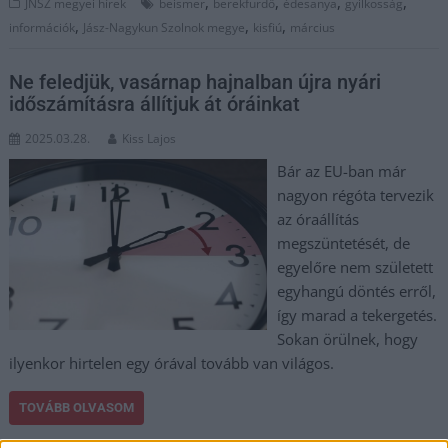
,
,
,
,
JNSZ megyei hírek
beismer
berekfürdő
édesanya
gyilkosság
,
,
,
információk
Jász-Nagykun Szolnok megye
kisfiú
március
Ne feledjük, vasárnap hajnalban újra nyári
időszámításra állítjuk át óráinkat
2025.03.28.
Kiss Lajos
Bár az EU-ban már
nagyon régóta tervezik
az óraállítás
megszüntetését, de
egyelőre nem született
egyhangú döntés erről,
így marad a tekergetés.
Sokan örülnek, hogy
ilyenkor hirtelen egy órával tovább van világos.
TOVÁBB OLVASOM