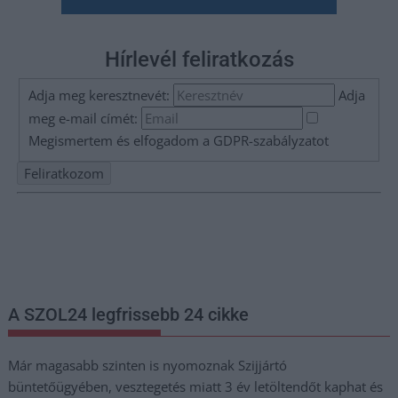
Hírlevél feliratkozás
Adja meg keresztnevét:
Adja
meg e-mail címét:
Megismertem és elfogadom a
GDPR-szabályzat
ot
Nem szeretne lemaradni semmiről? Csak egy kattintás, és hírlevelünk a
legfrissebb információkkal és exkluzív tartalmakkal hétről hétre
postaládájába érkezik!
A SZOL24 legfrissebb 24 cikke
Már magasabb szinten is nyomoznak Szijjártó
büntetőügyében, vesztegetés miatt 3 év letöltendőt kaphat és