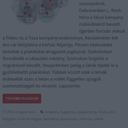
viszonyokról,
Debrecenben L. Ritók
Nóra a falusi kampány
működéséről beszélt.
Egerben furcsán alakult
a Fidesz és a Tisza kampányrendezvénye, Kecskeméten két
éve vár felújításra a kórház feljárója. Pécsen házkutatást
tartottak a plakátokat átragasztó jogásznál, Szabolcsban
formálódik a választási mezőny, Szolnokon Szijjártó a
migrációról beszélt, Veszprémben pedig a lakók tépték le a
gyűlöletkeltő plakátokat. Többek között ezek a témák
érdekelték ezen a héten a vidéki független újságok
szerkesztőségeit és olvasóit. Lapszemle.
TOVÁBB OLVASOM
,
,
,
,
JNSZ megyei hírek
érdekes
fuggetlen
gyűjtemény
hírek
Jász-
,
,
,
,
Nagykun Szolnok megye
kampány
lapszemle
március
videki