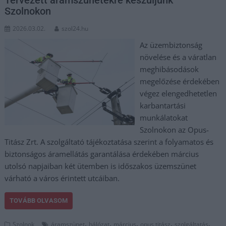
Szolnokon
2026.03.02.
szol24.hu
Az üzembiztonság
növelése és a váratlan
meghibásodások
megelőzése érdekében
végez elengedhetetlen
karbantartási
munkálatokat
Szolnokon az Opus-
Titász Zrt. A szolgáltató tájékoztatása szerint a folyamatos és
biztonságos áramellátás garantálása érdekében március
utolsó napjaiban két ütemben is időszakos üzemszünet
várható a város érintett utcáiban.
TOVÁBB OLVASOM
,
,
,
,
,
Szolnok
áramszünet
hálózat
március
opus titász
szolgáltatás