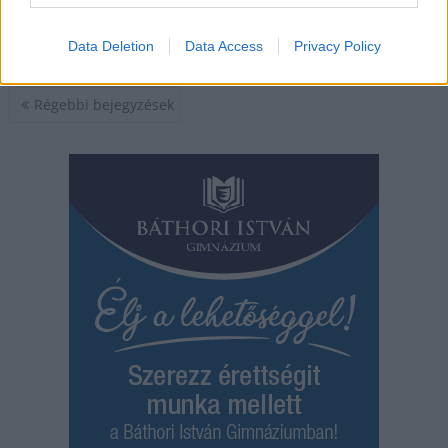
,
,
,
,
gyógyfürdő
Jász-Nagykun Szolnok megye
lazulás
március
tavaszi édes
fesztivál
Data Deletion
Data Access
Privacy Policy
Bejegyzés
Régebbi bejegyzések
navigáció