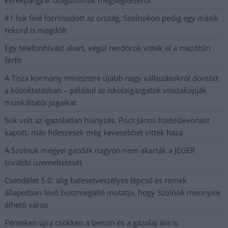
41 fok fölé forrósodott az ország, Szolnokon pedig egy másik
rekord is megdőlt
Egy telefonhívást akart, végül rendőrök vitték el a mezőtúri
férfit
A Tisza kormány minisztere újabb nagy változásokról döntött
a közoktatásban – például az iskolaigazgatók visszakapják
munkáltatói jogaikat
Sok volt az igazolatlan hiányzás, Pócs János fizetéslevonást
kapott, más fideszesek még kevesebbet vittek haza
A Szolnok megyei gazdák nagyon nem akarták a JÉGER
további üzemeltetését
Csendélet 5.0: alig balesetveszélyes lépcső és remek
állapotban levő buszmegálló mutatja, hogy Szolnok mennyire
élhető város
Pénteken újra csökken a benzin és a gázolaj ára is