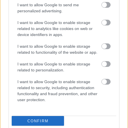
Verseghy Ferenc Könyvtár
I want to allow Google to send me
personalized advertising.
Édes élmények és lazulás a Berekfürdői Tavaszi
I want to allow Google to enable storage
Édes Fesztiválon március végén
related to analytics like cookies on web or
device identifiers in apps.
2025.03.12.
Kiss Lajos
A lazulás mellett
I want to allow Google to enable storage
kóstolásra és
related to functionality of the website or app.
vásárlásra is
I want to allow Google to enable storage
lehetőségünk lesz. A
related to personalization.
Tisza-tavi régió egyik
gyöngyszeme idén
I want to allow Google to enable storage
hatodik alkalommal
related to security, including authentication
rendezi meg a
functionality and fraud prevention, and other
user protection.
Berekfürdői Tavaszi Édes Fesztivált.
TOVÁBB OLVASOM
CONFIRM
,
,
,
,
JNSZ megyei hírek
berek tér
berekfürdő
fesztivál
fürdő