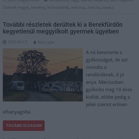
,
,
,
,
,
Szolnok megye
kemény
kirándulóidő
március
mínusz
tavasz
További részletek derültek ki a Berekfürdőn
kegyetlenül meggyilkolt gyermek ügyében
2025.09.17.
Kiss Lajos
A nő beismerte a
gyilkosságot, de azt
mondta a
rendőröknek, ő jó
anya. Márciusban
gyilkolta meg 10 éves
kisfiát, előtte pedig a
jelek szerint erősen
elhanyagolta.
TOVÁBB OLVASOM