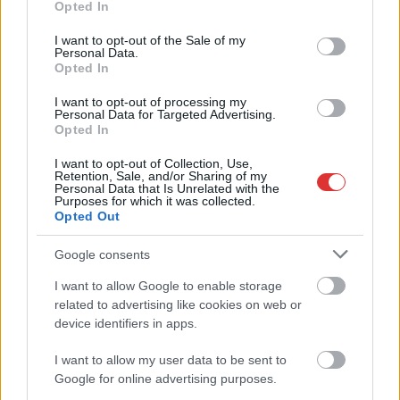
,
,
,
,
Opted In
JNSZ megyei hírek
belépő
berekfürdő
fesztivál
gasztronómia
use your data for below specified purposes in below Google
,
,
,
,
,
gyógyfürdő
hétvége
kedvezmény
március
szombat
tavaszi édes fesztivál
consent section.
I want to opt-out of the Sale of my
Personal Data.
Opted In
Internet Fiesta 2025 Szolnokon
I want to opt-out of processing my
2025.03.18.
Kiss Lajos
Personal Data for Targeted Advertising.
Opted In
A következő hét
Szolnokon az Internet
I want to opt-out of Collection, Use,
Retention, Sale, and/or Sharing of my
Fiestáról szól,
Personal Data that Is Unrelated with the
Purposes for which it was collected.
amelynek keretében a
Opted Out
Verseghy Ferenc
Könyvtár és
Google consents
Közművelődési
I want to allow Google to enable storage
Intézmény több
related to advertising like cookies on web or
helyszínen is változatos programokkal várja az érdeklődőket.
device identifiers in apps.
TOVÁBB OLVASOM
I want to allow my user data to be sent to
Google for online advertising purposes.
,
,
,
,
,
,
Szolnok
fiesta
internet
könyvtár
március
programok
Szolnok