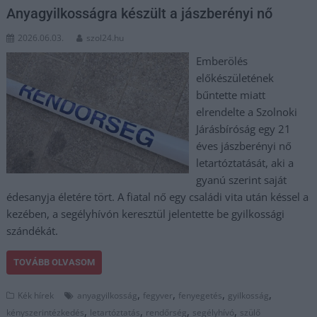
Anyagyilkosságra készült a jászberényi nő
2026.06.03.
szol24.hu
Emberölés
előkészületének
bűntette miatt
elrendelte a Szolnoki
Járásbíróság egy 21
éves jászberényi nő
letartóztatását, aki a
gyanú szerint saját
édesanyja életére tört. A fiatal nő egy családi vita után késsel a
kezében, a segélyhívón keresztül jelentette be gyilkossági
szándékát.
TOVÁBB OLVASOM
,
,
,
,
Kék hírek
anyagyilkosság
fegyver
fenyegetés
gyilkosság
,
,
,
,
kényszerintézkedés
letartóztatás
rendőrség
segélyhívó
szülő