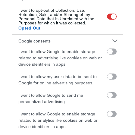
Ahogy már írtunk róla,
I want to opt-out of Collection, Use,
egy 46 éves abonyi
Retention, Sale, and/or Sharing of my
Personal Data that Is Unrelated with the
férfi ölte meg korábbi
Purposes for which it was collected.
nevelőanyja élettársát
Opted Out
Szolnokon, miután
Google consents
magánéleti vitába
keveredtek az áldozat
I want to allow Google to enable storage
otthonában. A támadó
related to advertising like cookies on web or
brutális kegyetlenséggel végzett a 79 éves nyugdíjassal, majd
device identifiers in apps.
készpénzt zsákmányolva menekült el a helyszínről.
I want to allow my user data to be sent to
Google for online advertising purposes.
TOVÁBB OLVASOM
I want to allow Google to send me
,
,
,
,
Szolnok
abony
gyilkosság
nyugdíjas
Szolnok
támadás
personalized advertising.
I want to allow Google to enable storage
A pénze miatt ölhették meg a szolnoki bácsit
related to analytics like cookies on web or
2026.02.18.
szol24.hu
device identifiers in apps.