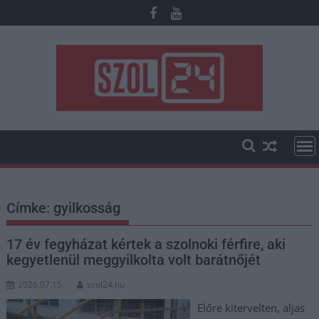
Skip
to
content
Címke:
gyilkosság
17 év fegyházat kértek a szolnoki férfire, aki
kegyetlenül meggyilkolta volt barátnőjét
2026.07.15.
szol24.hu
Előre kitervelten, aljas