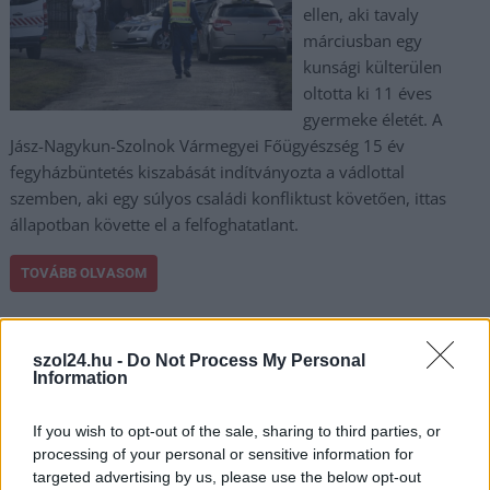
ellen, aki tavaly
márciusban egy
kunsági külterülen
oltotta ki 11 éves
gyermeke életét. A
Jász-Nagykun-Szolnok Vármegyei Főügyészség 15 év
fegyházbüntetés kiszabását indítványozta a vádlottal
szemben, aki egy súlyos családi konfliktust követően, ittas
állapotban követte el a felfoghatatlant.
TOVÁBB OLVASOM
,
,
,
JNSZ megyei hírek
bűncselekmény
fegyházbüntetés
gyerek
,
,
,
gyilkosság
ítélet
Karcag
szabadságvesztés
szol24.hu -
Do Not Process My Personal
Information
A pénzéért ölték meg Jancsi bácsit – a
gyanúsított kiléte sokakat döbbentett meg
If you wish to opt-out of the sale, sharing to third parties, or
processing of your personal or sensitive information for
2026.02.23.
Palinkas Janos
targeted advertising by us, please use the below opt-out