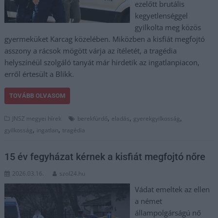
ezelőtt brutális
kegyetlenséggel
gyilkolta meg közös
gyermeküket Karcag közelében. Miközben a kisfiát megfojtó
asszony a rácsok mögött várja az ítéletét, a tragédia
helyszínéül szolgáló tanyát már hirdetik az ingatlanpiacon,
erről értesült a Blikk.
TOVÁBB OLVASOM
,
,
,
JNSZ megyei hírek
berekfürdő
eladás
gyerekgyilkosság
,
,
gyilkosság
ingatlan
tragédia
15 év fegyházat kérnek a kisfiát megfojtó nőre
2026.03.16.
szol24.hu
Vádat emeltek az ellen
a német
állampolgárságú nő