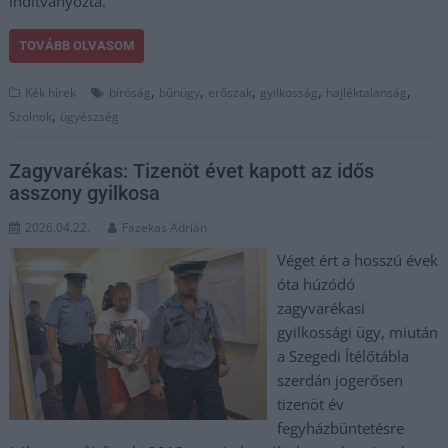
indítványozta.
TOVÁBB OLVASOM
,
,
,
,
,
Kék hírek
bíróság
bűnügy
erőszak
gyilkosság
hajléktalanság
,
Szolnok
ügyészség
Zagyvarékas: Tizenöt évet kapott az idős
asszony gyilkosa
2026.04.22.
Fazekas Adrián
Véget ért a hosszú évek
óta húzódó
zagyvarékasi
gyilkossági ügy, miután
a Szegedi Ítélőtábla
szerdán jogerősen
tizenöt év
fegyházbüntetésre