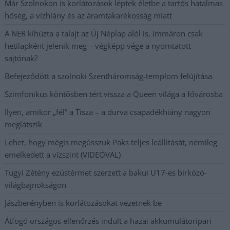
Már Szolnokon is korlátozások léptek életbe a tartós hatalmas
hőség, a vízhiány és az áramtakarékosság miatt
A NER kihúzta a talajt az Új Néplap alól is, immáron csak
hetilapként jelenik meg – végképp vége a nyomtatott
sajtónak?
Befejeződött a szolnoki Szentháromság-templom felújítása
Szimfonikus köntösben tért vissza a Queen világa a fővárosba
Ilyen, amikor „fél” a Tisza – a durva csapadékhiány nagyon
meglátszik
Lehet, hogy mégis megússzuk Paks teljes leállítását, némileg
emelkedett a vízszint (VIDEÓVAL)
Tugyi Zétény ezüstérmet szerzett a bakui U17-es birkózó-
világbajnokságon
Jászberényben is korlátozásokat vezetnek be
Átfogó országos ellenőrzés indult a hazai akkumulátoripari