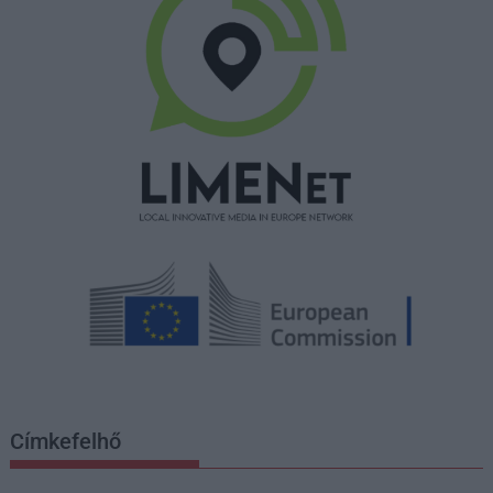
Címkefelhő