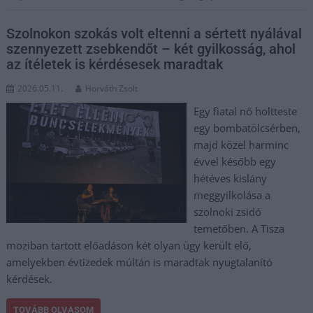
Szolnokon szokás volt eltenni a sértett nyálával
szennyezett zsebkendőt – két gyilkosság, ahol
az ítéletek is kérdésesek maradtak
2026.05.11.
Horváth Zsolt
Egy fiatal nő holtteste
egy bombatölcsérben,
majd közel harminc
évvel később egy
hétéves kislány
meggyilkolása a
szolnoki zsidó
temetőben. A Tisza
moziban tartott előadáson két olyan ügy került elő,
amelyekben évtizedek múltán is maradtak nyugtalanító
kérdések.
TOVÁBB OLVASOM