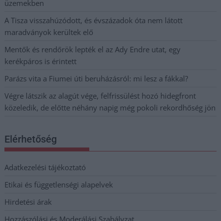
üzemekben
A Tisza visszahúzódott, és évszázadok óta nem látott
maradványok kerültek elő
Mentők és rendőrök lepték el az Ady Endre utat, egy
kerékpáros is érintett
Parázs vita a Fiumei úti beruházásról: mi lesz a fákkal?
Végre látszik az alagút vége, felfrissülést hozó hidegfront
közeledik, de előtte néhány napig még pokoli rekordhőség jön
Elérhetőség
Adatkezelési tájékoztató
Etikai és függetlenségi alapelvek
Hirdetési árak
Hozzászólási és Moderálási Szabályzat