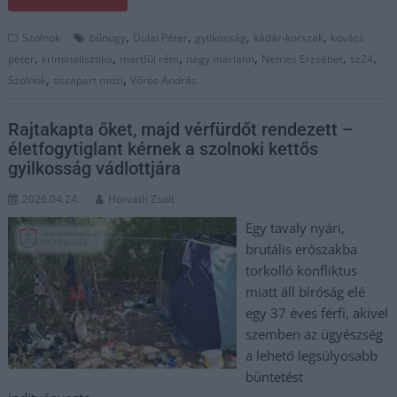
,
,
,
,
Szolnok
bűnügy
Dulai Péter
gyilkosság
kádár-korszak
kovács
,
,
,
,
,
,
péter
kriminalisztika
martfűi rém
nagy mariann
Nemes Erzsébet
sz24
,
,
Szolnok
tiszapart mozi
Vörös András
Rajtakapta őket, majd vérfürdőt rendezett –
életfogytiglant kérnek a szolnoki kettős
gyilkosság vádlottjára
2026.04.24.
Horváth Zsolt
Egy tavaly nyári,
brutális erőszakba
torkolló konfliktus
miatt áll bíróság elé
egy 37 éves férfi, akivel
szemben az ügyészség
a lehető legsúlyosabb
büntetést