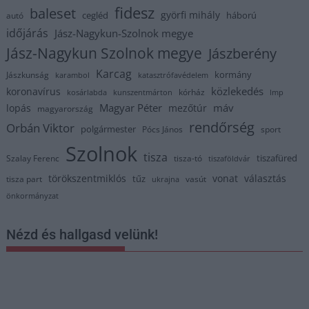
fidesz
baleset
györfi mihály
cegléd
háború
autó
időjárás
Jász-Nagykun-Szolnok megye
Jász-Nagykun Szolnok megye
Jászberény
Karcag
kormány
Jászkunság
karambol
katasztrófavédelem
közlekedés
koronavírus
kórház
kosárlabda
kunszentmárton
lmp
Magyar Péter
máv
lopás
mezőtúr
magyarország
rendőrség
Orbán Viktor
polgármester
Pócs János
sport
Szolnok
tisza
tiszafüred
Szalay Ferenc
tisza-tó
tiszaföldvár
törökszentmiklós
vonat
választás
tűz
tisza part
vasút
ukrajna
önkormányzat
Nézd és hallgasd velünk!