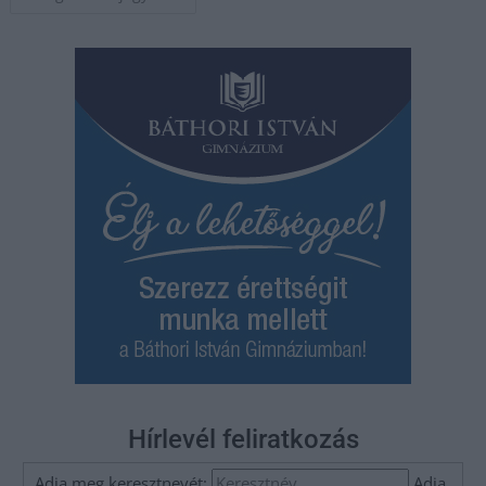
navigáció
Hírlevél feliratkozás
Adja meg keresztnevét:
Adja