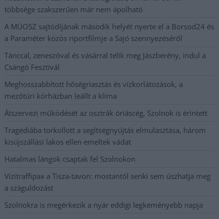
többsége szakszerűen már nem ápolható
A MÚOSZ sajtódíjának második helyét nyerte el a Borsod24 és
a Paraméter közös riportfilmje a Sajó szennyezéséről
Tánccal, zeneszóval és vásárral telik meg Jászberény, indul a
Csángó Fesztivál
Meghosszabbított hőségriasztás és vízkorlátozások, a
mezőtúri kórházban leállt a klíma
Átszervezi működését az osztrák óriáscég, Szolnok is érintett
Tragédiába torkollott a segítségnyújtás elmulasztása, három
kisújszállási lakos ellen emeltek vádat
Hatalmas lángok csaptak fel Szolnokon
Vízitraffipax a Tisza-tavon: mostantól senki sem úszhatja meg
a száguldozást
Szolnokra is megérkezik a nyár eddigi legkeményebb napja