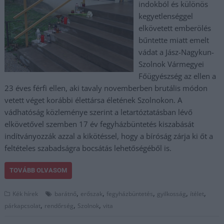
indokból és különös
kegyetlenséggel
elkövetett emberölés
bűntette miatt emelt
vádat a Jász-Nagykun-
Szolnok Vármegyei
Főügyészség az ellen a
23 éves férfi ellen, aki tavaly novemberben brutális módon
vetett véget korábbi élettársa életének Szolnokon. A
vádhatóság közleménye szerint a letartóztatásban lévő
elkövetővel szemben 17 év fegyházbüntetés kiszabását
indítványozzák azzal a kikötéssel, hogy a bíróság zárja ki őt a
feltételes szabadságra bocsátás lehetőségéből is.
TOVÁBB OLVASOM
,
,
,
,
,
Kék hírek
barátnő
erőszak
fegyházbüntetés
gyilkosság
ítélet
,
,
,
párkapcsolat
rendőrség
Szolnok
vita