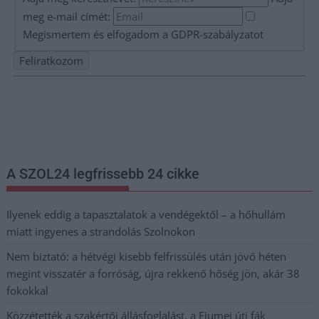
meg e-mail címét:
Megismertem és elfogadom a
GDPR-szabályzat
ot
Nem szeretne lemaradni semmiről? Csak egy kattintás, és hírlevelünk a
legfrissebb információkkal és exkluzív tartalmakkal hétről hétre
postaládájába érkezik!
A SZOL24 legfrissebb 24 cikke
Ilyenek eddig a tapasztalatok a vendégektől – a hőhullám
miatt ingyenes a strandolás Szolnokon
Nem biztató: a hétvégi kisebb felfrissülés után jövő héten
megint visszatér a forróság, újra rekkenő hőség jön, akár 38
fokokkal
Közzétették a szakértői állásfoglalást, a Fiumei úti fák