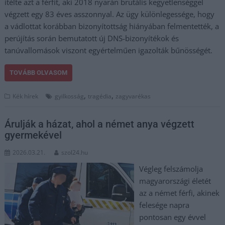
ítélte azt a férfit, aki 2018 nyarán brutális kegyetlenséggel
végzett egy 83 éves asszonnyal. Az ügy különlegessége, hogy
a vádlottat korábban bizonyítottság hiányában felmentették, a
perújítás során bemutatott új DNS-bizonyítékok és
tanúvallomások viszont egyértelműen igazolták bűnösségét.
TOVÁBB OLVASOM
,
,
Kék hírek
gyilkosság
tragédia
zagyvarékas
Árulják a házat, ahol a német anya végzett
gyermekével
2026.03.21.
szol24.hu
Végleg felszámolja
magyarországi életét
az a német férfi, akinek
felesége napra
pontosan egy évvel