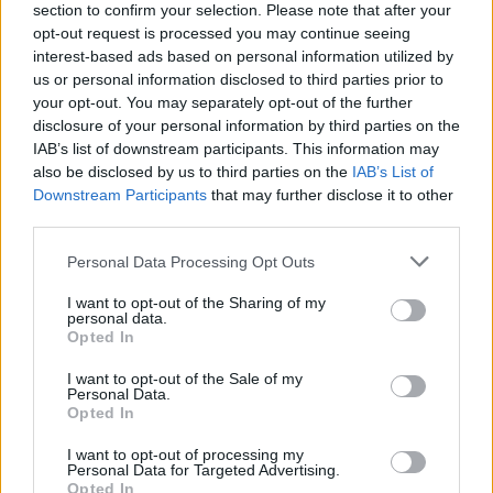
section to confirm your selection. Please note that after your
Mi is megírtuk, hogy
opt-out request is processed you may continue seeing
tragikus
interest-based ads based on personal information utilized by
bűncselekmény rázta
us or personal information disclosed to third parties prior to
meg Szolnok egyik
your opt-out. You may separately opt-out of the further
csendes, kertvárosi
disclosure of your personal information by third parties on the
utcáját: a 79 éves K.
IAB’s list of downstream participants. This information may
also be disclosed by us to third parties on the
IAB’s List of
Jánost saját
Downstream Participants
that may further disclose it to other
otthonában ölte meg
third parties.
egy jól ismert férfi, aki vélhetően a nyugdíjas által otthon
tartott készpénzre utazott.
Please note that this website/app uses one or more Google
Personal Data Processing Opt Outs
services and may gather and store information including but
not limited to your visit or usage behaviour. You may click to
I want to opt-out of the Sharing of my
TOVÁBB OLVASOM
personal data.
grant or deny consent to Google and its third-party tags to
Opted In
use your data for below specified purposes in below Google
,
,
,
Kék hírek
gyilkosság
letartóztatás
rablógyilkosság
Szolnok
consent section.
I want to opt-out of the Sale of my
Personal Data.
Volt élettársa fia végezhetett az idős szolnoki
Opted In
férfival
I want to opt-out of processing my
Personal Data for Targeted Advertising.
2026.02.19.
Fazekas Adrián
Opted In