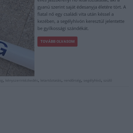
gyanú szerint saját édesanyja életére tört. A
fiatal nő egy családi vita után késsel a
kezében, a segélyhívón keresztül jelentette
be gyilkossági szándékát.
TOVÁBB OLVASOM
,
,
,
,
,
ág
kényszerintézkedés
letartóztatás
rendőrség
segélyhívó
szülő