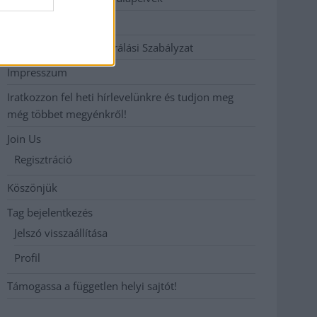
Hirdetési árak
Hozzászólási és Moderálási Szabályzat
Impresszum
Iratkozzon fel heti hírlevelünkre és tudjon meg
még többet megyénkről!
Join Us
Regisztráció
Köszönjük
Tag bejelentkezés
Jelszó visszaállítása
Profil
Támogassa a független helyi sajtót!