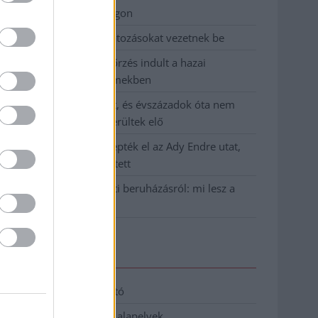
birkózó-világbajnokságon
Jászberényben is korlátozásokat vezetnek be
Átfogó országos ellenőrzés indult a hazai
akkumulátoripari üzemekben
A Tisza visszahúzódott, és évszázadok óta nem
látott maradványok kerültek elő
Mentők és rendőrök lepték el az Ady Endre utat,
egy kerékpáros is érintett
Parázs vita a Fiumei úti beruházásról: mi lesz a
fákkal?
Elérhetőség
Adatkezelési tájékoztató
Etikai és függetlenségi alapelvek