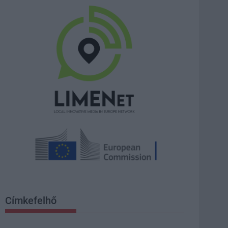
Címkefelhő