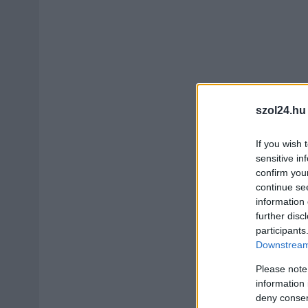
szol24.hu
If you wish 
sensitive in
confirm you
continue se
information 
further disc
participants
Downstream 
Please note
information 
deny consent