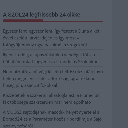
A SZOL24 legfrissebb 24 cikke
Egyszer fent, egyszer lent, így festett a Duna a két
évvel ezelőtti árvíz idején és így most –
fotógyűjtemény ugyanazokból a szögekből
Ilyenek eddig a tapasztalatok a vendégektől – a
hőhullám miatt ingyenes a strandolás Szolnokon
Nem biztató: a hétvégi kisebb felfrissülés után jövő
héten megint visszatér a forróság, újra rekkenő
hőség jön, akár 38 fokokkal
Közzétették a szakértői állásfoglalást, a Fiumei úti
fák többsége szakszerűen már nem ápolható
A MÚOSZ sajtódíjának második helyét nyerte el a
Borsod24 és a Paraméter közös riportfilmje a Sajó
szennyezéséről