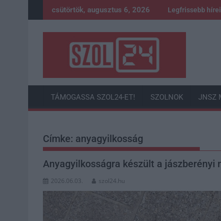
Skip
csütörtök, augusztus 6, 2026
Legfrissebb híre
to
content
TÁMOGASSA SZOL24-ET!
SZOLNOK
JNSZ 
Címke:
anyagyilkosság
Anyagyilkosságra készült a jászberényi 
2026.06.03.
szol24.hu