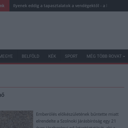
Ilyenek eddig a tapasztalatok a vendégektől - a hőhullám 
ink
MEGYE
BELFÖLD
KÉK
SPORT
MÉG TÖBB ROVAT
nő
Emberölés előkészületének bűntette miatt
elrendelte a Szolnoki Járásbíróság egy 21
éves jászberényi nő letartóztatását, aki a