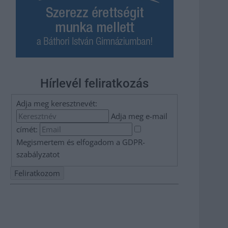
Hírlevél feliratkozás
Adja meg keresztnevét:
Adja meg e-mail
címét:
Megismertem és elfogadom a
GDPR-
szabályzat
ot
Nem szeretne lemaradni semmiről? Csak egy kattintás, és
hírlevelünk a legfrissebb információkkal és exkluzív
tartalmakkal hétről hétre postaládájába érkezik!