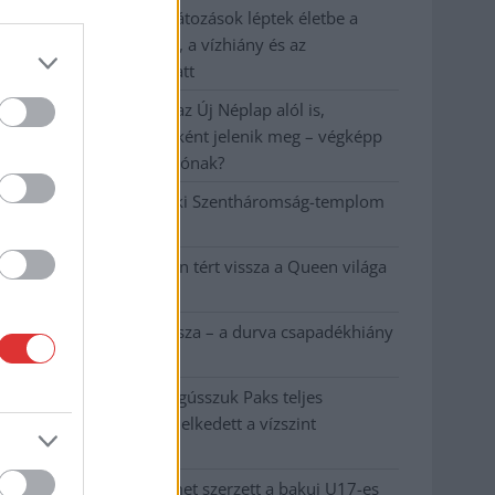
Már Szolnokon is korlátozások léptek életbe a
tartós hatalmas hőség, a vízhiány és az
áramtakarékosság miatt
A NER kihúzta a talajt az Új Néplap alól is,
immáron csak hetilapként jelenik meg – végképp
vége a nyomtatott sajtónak?
Befejeződött a szolnoki Szentháromság-templom
felújítása
Szimfonikus köntösben tért vissza a Queen világa
a fővárosba
Ilyen, amikor „fél” a Tisza – a durva csapadékhiány
nagyon meglátszik
Lehet, hogy mégis megússzuk Paks teljes
leállítását, némileg emelkedett a vízszint
(VIDEÓVAL)
Tugyi Zétény ezüstérmet szerzett a bakui U17-es