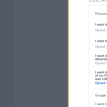
in below Go
Persona
I want t
Opted 
I want t
Opted 
I want 
Advertis
Opted 
I want t
of my P
was col
Opted 
Google 
I want t