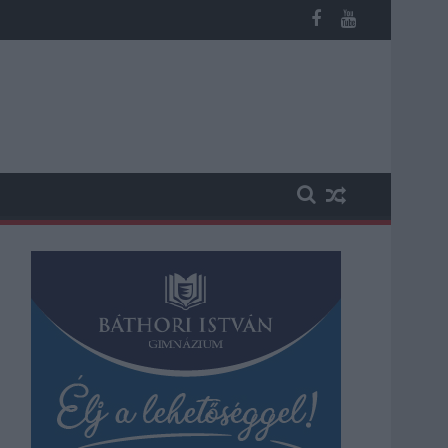
miatt ingyenes a strandolás Szolnokon