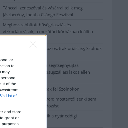
Tánccal, zeneszóval és vásárral telik meg
Jászberény, indul a Csángó Fesztivál
Meghosszabbított hőségriasztás és
vízkorlátozások, a mezőtúri kórházban leállt a
klíma
Átszervezi működését az osztrák óriáscég, Szolnok
is érintett
sonal or
Tragédiába torkollott a segítségnyújtás
ection to
elmulasztása, három kisújszállási lakos ellen
ou may
 personal
emeltek vádat
out of the
Hatalmas lángok csaptak fel Szolnokon
 downstream
B’s List of
Vízitraffipax a Tisza-tavon: mostantól senki sem
úszhatja meg a száguldozást
er and store
Szolnokra is megérkezik a nyár eddigi
to grant or
legkeményebb napja
ed purposes