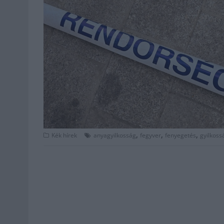
,
,
,
Kék hírek
anyagyilkosság
fegyver
fenyegetés
gyilkoss