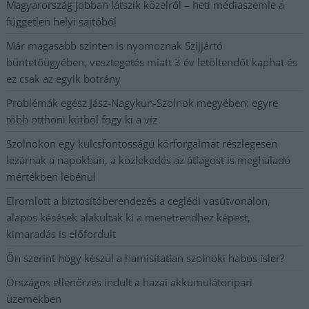
Magyarország jobban látszik közelről – heti médiaszemle a
független helyi sajtóból
Már magasabb szinten is nyomoznak Szijjártó
büntetőügyében, vesztegetés miatt 3 év letöltendőt kaphat és
ez csak az egyik botrány
Problémák egész Jász-Nagykun-Szolnok megyében: egyre
több otthoni kútból fogy ki a víz
Szolnokon egy kulcsfontosságú körforgalmat részlegesen
lezárnak a napokban, a közlekedés az átlagost is meghaladó
mértékben lebénul
Elromlott a biztosítóberendezés a ceglédi vasútvonalon,
alapos késések alakultak ki a menetrendhez képest,
kimaradás is előfordult
Ön szerint hogy készül a hamisítatlan szolnoki habos isler?
Országos ellenőrzés indult a hazai akkumulátoripari
üzemekben