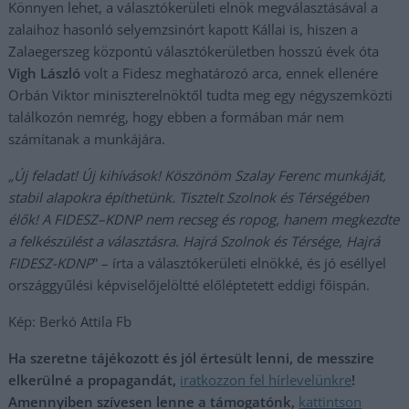
Könnyen lehet, a választókerületi elnök megválasztásával a
zalaihoz hasonló selyemzsinórt kapott Kállai is, hiszen a
Zalaegerszeg központú választókerületben hosszú évek óta
Vigh László
volt a Fidesz meghatározó arca, ennek ellenére
Orbán Viktor miniszterelnöktől tudta meg egy négyszemközti
találkozón nemrég, hogy ebben a formában már nem
számítanak a munkájára.
„
Új feladat! Új kihívások! Köszönöm Szalay Ferenc munkáját,
stabil alapokra építhetünk. Tisztelt Szolnok és Térségében
élők! A FIDESZ–KDNP nem recseg és ropog, hanem megkezdte
a felkészülést a választásra. Hajrá Szolnok és Térsége, Hajrá
FIDESZ-KDNP
” – írta a választókerületi elnökké, és jó eséllyel
országgyűlési képviselőjelöltté előléptetett eddigi főispán.
Kép: Berkó Attila Fb
Ha szeretne tájékozott és jól értesült lenni, de messzire
elkerülné a propagandát,
iratkozzon fel hírlevelünkre
!
Amennyiben szívesen lenne a támogatónk,
kattintson