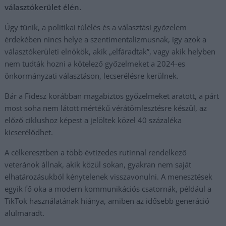
választókerület élén.
Úgy tűnik, a politikai túlélés és a választási győzelem
érdekében nincs helye a szentimentalizmusnak, így azok a
választókerületi elnökök, akik „elfáradtak”, vagy akik helyben
nem tudták hozni a kötelező győzelmeket a 2024-es
önkormányzati választáson, lecserélésre kerülnek.
Bár a Fidesz korábban magabiztos győzelmeket aratott, a párt
most soha nem látott mértékű vérátömlesztésre készül, az
előző ciklushoz képest a jelöltek közel 40 százaléka
kicserélődhet.
A célkeresztben a több évtizedes rutinnal rendelkező
veteránok állnak, akik közül sokan, gyakran nem saját
elhatározásukból kénytelenek visszavonulni. A menesztések
egyik fő oka a modern kommunikációs csatornák, például a
TikTok használatának hiánya, amiben az idősebb generáció
alulmaradt.