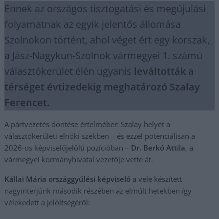
Ennek az országos tisztogatási és megújulási
folyamatnak az egyik jelentős állomása
Szolnokon történt, ahol véget ért egy korszak,
a Jász-Nagykun-Szolnok vármegyei 1. számú
választókerület élén ugyanis
leváltották a
térséget évtizedekig meghatározó Szalay
Ferencet.
A pártvezetés döntése értelmében Szalay helyét a
választókerületi elnöki székben – és ezzel potenciálisan a
2026-os képviselőjelölti pozícióban –
Dr. Berkó Attila
, a
vármegyei kormányhivatal vezetője vette át.
Kállai Mária országgyűlési képviselő
a vele készített
nagyinterjúnk második részében az elmúlt hetekben így
vélekedett a jelöltségéről: