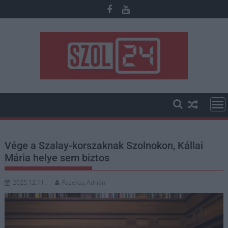
Skip
to
content
Vége a Szalay-korszaknak Szolnokon, Kállai
Mária helye sem biztos
2025.12.11.
Fazekas Adrián