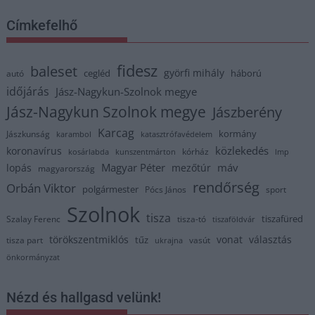
Címkefelhő
fidesz
baleset
györfi mihály
cegléd
háború
autó
időjárás
Jász-Nagykun-Szolnok megye
Jász-Nagykun Szolnok megye
Jászberény
Karcag
kormány
Jászkunság
karambol
katasztrófavédelem
közlekedés
koronavírus
kórház
kosárlabda
kunszentmárton
lmp
Magyar Péter
máv
lopás
mezőtúr
magyarország
rendőrség
Orbán Viktor
polgármester
Pócs János
sport
Szolnok
tisza
tiszafüred
Szalay Ferenc
tisza-tó
tiszaföldvár
törökszentmiklós
vonat
választás
tűz
tisza part
vasút
ukrajna
önkormányzat
Nézd és hallgasd velünk!