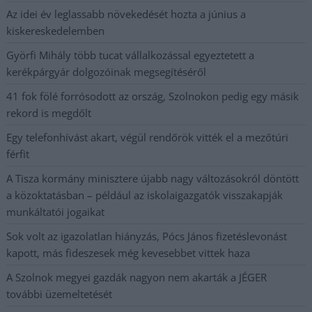
Az idei év leglassabb növekedését hozta a június a
kiskereskedelemben
Györfi Mihály több tucat vállalkozással egyeztetett a
kerékpárgyár dolgozóinak megsegítéséről
41 fok fölé forrósodott az ország, Szolnokon pedig egy másik
rekord is megdőlt
Egy telefonhívást akart, végül rendőrök vitték el a mezőtúri
férfit
A Tisza kormány minisztere újabb nagy változásokról döntött
a közoktatásban – például az iskolaigazgatók visszakapják
munkáltatói jogaikat
Sok volt az igazolatlan hiányzás, Pócs János fizetéslevonást
kapott, más fideszesek még kevesebbet vittek haza
A Szolnok megyei gazdák nagyon nem akarták a JÉGER
további üzemeltetését