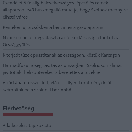
Csendélet 5.0: alig balesetveszélyes lépcső és remek
állapotban levő buszmegálló mutatja, hogy Szolnok mennyire
élhető város
Pénteken újra csökken a benzin és a gázolaj ára is
Napokon belül megválasztja az új köztársasági elnököt az
Országgyűlés
Kiterjedt tüzek pusztítanak az országban, köztük Karcagon
Harmadfokú hőségriasztás az országban: Szolnokon klímát
javítottak, helikoptereket is bevetettek a tüzeknél
A zárkában rosszul lett, elájult – ilyen körülményekről
számoltak be a szolnoki börtönből
Elérhetőség
Adatkezelési tájékoztató