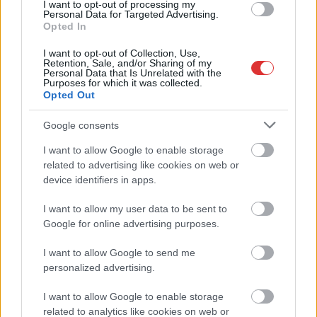
I want to opt-out of processing my
Personal Data for Targeted Advertising.
Opted In
I want to opt-out of Collection, Use,
Retention, Sale, and/or Sharing of my
Personal Data that Is Unrelated with the
Purposes for which it was collected.
Opted Out
Google consents
I want to allow Google to enable storage
2026.08.07.
Farkas András
related to advertising like cookies on web or
device identifiers in apps.
Ön szerint hogy készül a hamisítatlan szolnoki
habos isler?
I want to allow my user data to be sent to
Igazi retró klasszikus desszert, amelyet generációk óta
Google for online advertising purposes.
szeretnek, és amelyet sokan ma is próbálnak otthon
újraalkotni....
I want to allow Google to send me
personalized advertising.
Szolnok
I want to allow Google to enable storage
related to analytics like cookies on web or