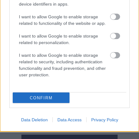
device identifiers in apps.
I want to allow Google to enable storage
related to functionality of the website or app.
I want to allow Google to enable storage
related to personalization.
I want to allow Google to enable storage
related to security, including authentication
functionality and fraud prevention, and other
user protection.
2026.08.07.
Horváth Zsolt
Györfi Mihály több tucat vállalkozással egyeztetett
a kerékpárgyár dolgozóinak megsegítéséről
CONFIRM
Rövid idő alatt számos vállalkozás jelezte, hogy segítene
azoknak a munkavállalóknak, akik a tószegi kerékpárgyár
bezárása...
Data Deletion
Data Access
Privacy Policy
Szolnok