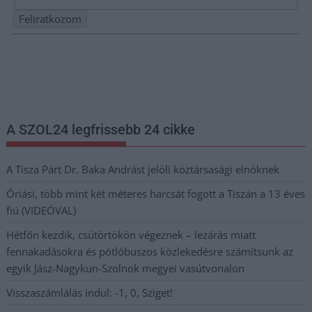
Nem szeretne lemaradni semmiről? Csak egy kattintás, és hírlevelünk a
legfrissebb információkkal és exkluzív tartalmakkal hétről hétre
postaládájába érkezik!
A SZOL24 legfrissebb 24 cikke
A Tisza Párt Dr. Baka Andrást jelöli köztársasági elnöknek
Óriási, több mint két méteres harcsát fogott a Tiszán a 13 éves
fiú (VIDEÓVAL)
Hétfőn kezdik, csütörtökön végeznek – lezárás miatt
fennakadásokra és pótlóbuszos közlekedésre számítsunk az
egyik Jász-Nagykun-Szolnok megyei vasútvonalon
Visszaszámlálás indul: -1, 0, Sziget!