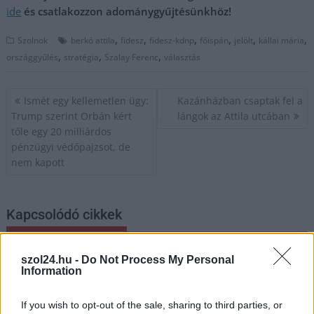
ide
és csatlakozzon adománygyűjtésünkhöz!
,
,
,
,
,
,
Szolnok
berkó attila
fidesz
fidesz-kdnp
főispán
jelölt
kállai mária
,
,
,
országgyűlés
stratégia
Szalay Ferenc
választás
Bejegyzés
Ismét egy kellemetlen ügy:
Kazánházban csaptak fel a
navigáció
Trump szerint Orbán kért
lángok az Attila utcában
tőle egy 20 milliárdos
pénzügyi védőpajzsot, de
nem kapott
Kapcsolódó cikkek
szol24.hu -
Do Not Process My Personal
Information
If you wish to opt-out of the sale, sharing to third parties, or