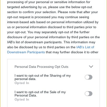
processing of your personal or sensitive information for
targeted advertising by us, please use the below opt-out
section to confirm your selection. Please note that after your
opt-out request is processed you may continue seeing
interest-based ads based on personal information utilized by
us or personal information disclosed to third parties prior to
your opt-out. You may separately opt-out of the further
disclosure of your personal information by third parties on the
IAB’s list of downstream participants. This information may
2026.08.07.
Kiss Lajos
also be disclosed by us to third parties on the
IAB’s List of
Downstream Participants
that may further disclose it to other
Szolnokon egy kulcsfontosságú körforgalmat
részlegesen lezárnak a napokban, a közlekedés az
third parties.
átlagost is meghaladó mértékben lebénul
Please note that this website/app uses one or more Google
Personal Data Processing Opt Outs
Az aszfalt olyan nagymértékben károsodott, hogy már
services and may gather and store information including but
nemigen lehet tovább húzni a javítási munkálatokat, ezzel
not limited to your visit or usage behaviour. You may click to
I want to opt-out of the Sharing of my
personal data.
viszont...
grant or deny consent to Google and its third-party tags to
Opted In
use your data for below specified purposes in below Google
Szolnok
consent section.
I want to opt-out of the Sale of my
Personal Data.
Opted In