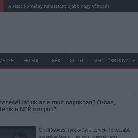
A Tisza kormány minisztere újabb nagy változásokról döntött
MEGYE
BELFÖLD
KÉK
SPORT
MÉG TÖBB ROVAT
tesését látjuk az elmúlt napokban? Orbán,
rténik a NER romjain?
Önállósodási törekvések, tervek, fontosabb
amerikai foci-VB, mint a „demokrácia