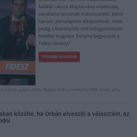
halálát” okozó Alaptörvény-módosítás,
váratlanul lemondó frakcióvezető, belső
harcok, pártalapítási elképzelések, most
pedig a botrányhős volt külügyminiszter
hirtelen kiugrása. Ennyire begyorsult a
Fidesz-örvény?
TOVÁBB OLVASOM
,
,
,
,
,
,
,
,
,
sz
frakció
gulyás
kdnp
Magyar Péter
menekülés
NER
orbán
part
sban közölte, ha Orbán elveszíti a választást, az
ödni