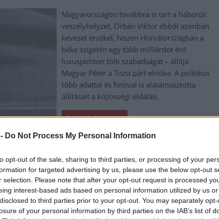
Magyarországon továbbra is tart a háborús
veszélyhelyzet, Orbán Viktor ebből azonban
keveset érzékel, hiszen Horvátországban a
béke szigetén egy több milliárdot érő
luxusjachton tölti szabadságát – állítja
Magyar Péter a Tisza párt elnöke. A politikus
több adattal és fotóval is alátámasztotta
állításait a közösségi oldalán.
TOVÁBB OLVASOM
 -
Do Not Process My Personal Information
to opt-out of the sale, sharing to third parties, or processing of your per
formation for targeted advertising by us, please use the below opt-out s
r selection. Please note that after your opt-out request is processed y
eing interest-based ads based on personal information utilized by us or
 vagyonosodási vizsgálat a politikusok és
disclosed to third parties prior to your opt-out. You may separately opt-
losure of your personal information by third parties on the IAB’s list of