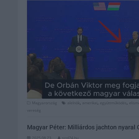
,
,
,
Magyarország
alelnök
amerikai
együttműködés
elism
vereség
Magyar Péter: Milliárdos jachton nyara
2025.08.23.
szol24.hu