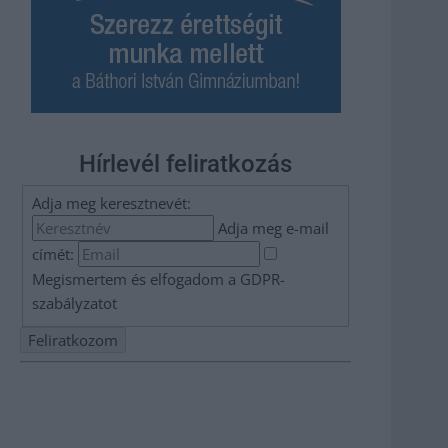
Hírlevél feliratkozás
Adja meg keresztnevét:
Adja meg e-mail
címét:
Megismertem és elfogadom a
GDPR-
szabályzat
ot
Nem szeretne lemaradni semmiről? Csak egy kattintás, és
hírlevelünk a legfrissebb információkkal és exkluzív
tartalmakkal hétről hétre postaládájába érkezik!