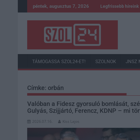
Skip
péntek, augusztus 7, 2026
Legfrissebb híreink
to
content
TÁMOGASSA SZOL24-ET!
SZOLNOK
JNSZ 
Címke:
orbán
Valóban a Fidesz gyorsuló bomlását, szé
Gulyás, Szijjártó, Ferencz, KDNP – mi tö
2026.07.16.
Kiss Lajos