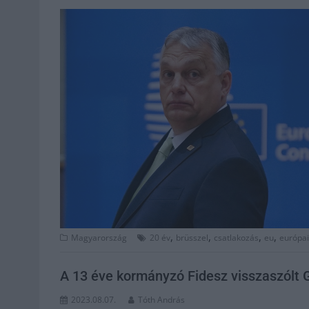
,
,
,
,
Magyarország
20 év
brüsszel
csatlakozás
eu
európai
A 13 éve kormányzó Fidesz visszaszólt
2023.08.07.
Tóth András