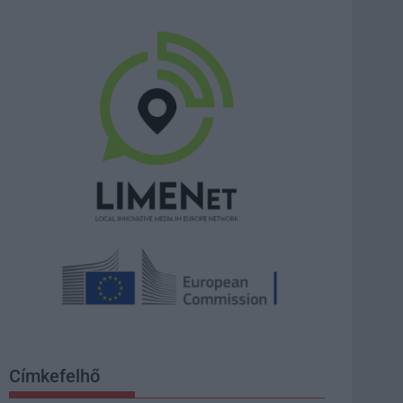
Címkefelhő