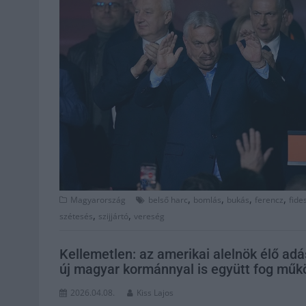
,
,
,
,
Magyarország
belső harc
bomlás
bukás
ferencz
fide
,
,
szétesés
szijjártó
vereség
Kellemetlen: az amerikai alelnök élő adá
új magyar kormánnyal is együtt fog műk
2026.04.08.
Kiss Lajos