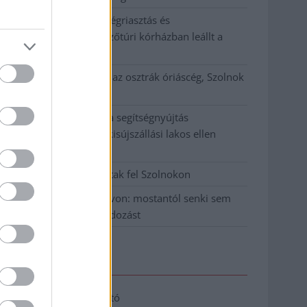
Meghosszabbított hőségriasztás és
vízkorlátozások, a mezőtúri kórházban leállt a
klíma
Átszervezi működését az osztrák óriáscég, Szolnok
is érintett
Tragédiába torkollott a segítségnyújtás
elmulasztása, három kisújszállási lakos ellen
emeltek vádat
Hatalmas lángok csaptak fel Szolnokon
Vízitraffipax a Tisza-tavon: mostantól senki sem
úszhatja meg a száguldozást
Elérhetőség
Adatkezelési tájékoztató