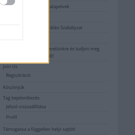
Etikai és függetlenségi alapelvek
Hirdetési árak
Hozzászólási és Moderálási Szabályzat
Impresszum
Iratkozzon fel heti hírlevelünkre és tudjon meg
még többet megyénkről!
Join Us
Regisztráció
Köszönjük
Tag bejelentkezés
Jelszó visszaállítása
Profil
Támogassa a független helyi sajtót!