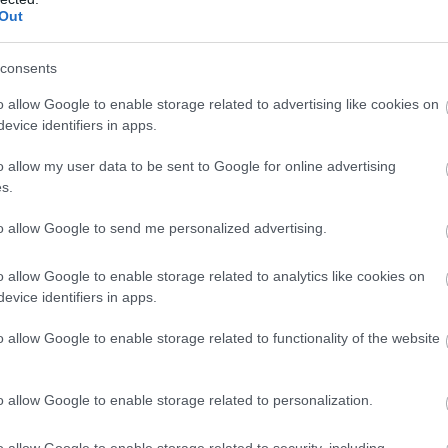
Out
„Mi sosem vetemednénk arra…” cáfolatának
újabb ékes bizonyítéka. A videó egyik
consents
csúcspontja, amikor visszakérdez az
o allow Google to enable storage related to advertising like cookies on
újságíró, hogy milyen szabály szerint küldik
evice identifiers in apps.
el őket, erre jön a válasz a biztonsági
embertől, hogy „mert én azt mondtam,
o allow my user data to be sent to Google for online advertising
azért”. A speciális magyar
s.
demokráciamaradvány újabb nagy
to allow Google to send me personalized advertising.
pillanatai.
TOVÁBB OLVASOM
o allow Google to enable storage related to analytics like cookies on
evice identifiers in apps.
o allow Google to enable storage related to functionality of the website
,
,
,
,
,
,
kérdések
nyilvános
orbán
rendőrök
sajto
telex
újságírók
o allow Google to enable storage related to personalization.
elképesztően nyílt kormánykritika – videó
o allow Google to enable storage related to security, including