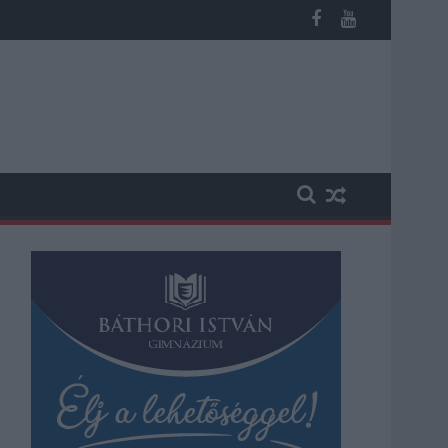
 a közoktatásban - például az iskolaigazgatók visszakapják munká