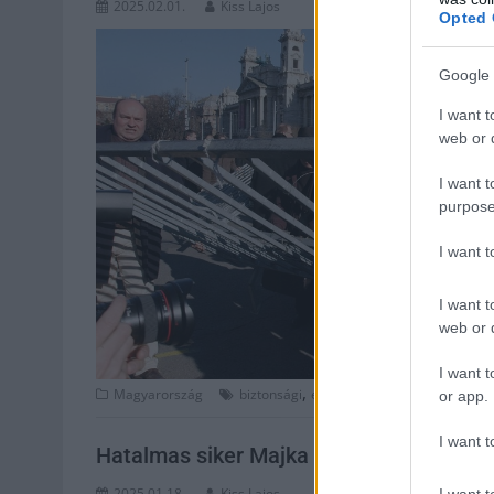
2025.02.01.
Kiss Lajos
Opted 
Google 
I want t
web or d
I want t
purpose
I want 
I want t
web or d
I want t
,
,
,
,
Magyarország
biztonsági
ellenzéki
fidesz
intézkedés
or app.
I want t
Hatalmas siker Majka új klipje a neten, 
2025.01.18.
Kiss Lajos
I want t