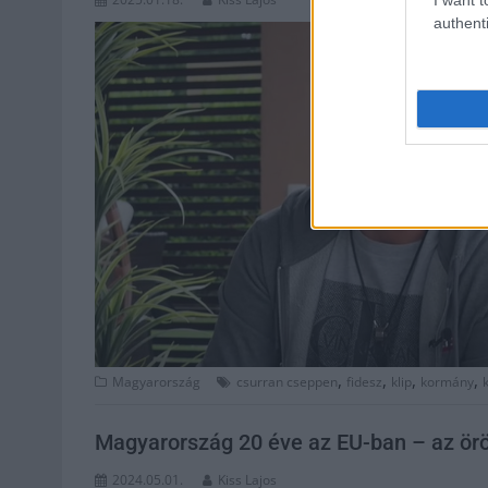
authenti
,
,
,
,
Magyarország
csurran cseppen
fidesz
klip
kormány
Magyarország 20 éve az EU-ban – az ör
2024.05.01.
Kiss Lajos