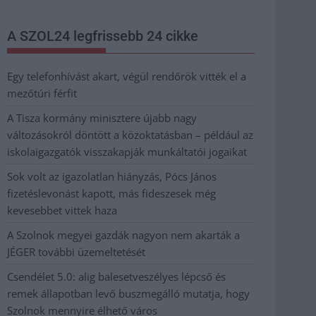
A SZOL24 legfrissebb 24 cikke
Egy telefonhívást akart, végül rendőrök vitték el a
mezőtúri férfit
A Tisza kormány minisztere újabb nagy
változásokról döntött a közoktatásban – például az
iskolaigazgatók visszakapják munkáltatói jogaikat
Sok volt az igazolatlan hiányzás, Pócs János
fizetéslevonást kapott, más fideszesek még
kevesebbet vittek haza
A Szolnok megyei gazdák nagyon nem akarták a
JÉGER további üzemeltetését
Csendélet 5.0: alig balesetveszélyes lépcső és
remek állapotban levő buszmegálló mutatja, hogy
Szolnok mennyire élhető város