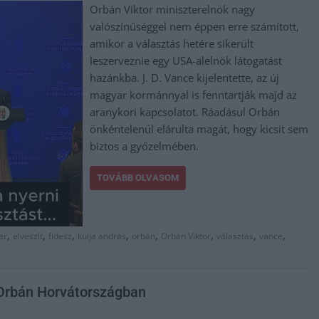
Orbán Viktor miniszterelnök nagy
valószínűséggel nem éppen erre számított,
amikor a választás hetére sikerült
leszerveznie egy USA-alelnök látogatást
hazánkba. J. D. Vance kijelentette, az új
magyar kormánnyal is fenntartják majd az
aranykori kapcsolatot. Ráadásul Orbán
önkéntelenül elárulta magát, hogy kicsit sem
biztos a győzelmében.
TOVÁBB OLVASOM
,
,
,
,
,
,
,
,
er
elveszít
fidesz
kulja andrás
orbán
Orbán Viktor
választás
vance
l Orbán Horvátországban