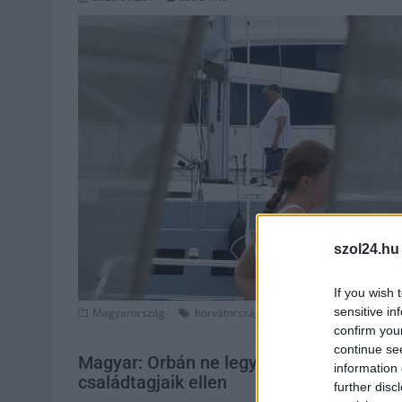
szol24.hu
If you wish 
,
,
sensitive in
Magyarország
horvátország
nyaralás
orbán
confirm you
continue se
Magyar: Orbán ne legyen gyáva, induljon
information 
családtagjaik ellen
further disc