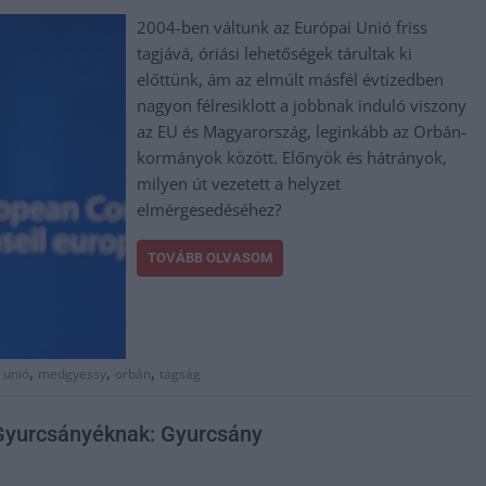
2004-ben váltunk az Európai Unió friss
tagjává, óriási lehetőségek tárultak ki
előttünk, ám az elmúlt másfél évtizedben
nagyon félresiklott a jobbnak induló viszony
az EU és Magyarország, leginkább az Orbán-
kormányok között. Előnyök és hátrányok,
milyen út vezetett a helyzet
elmérgesedéséhez?
TOVÁBB OLVASOM
,
,
,
 unió
medgyessy
orbán
tagság
 Gyurcsányéknak: Gyurcsány