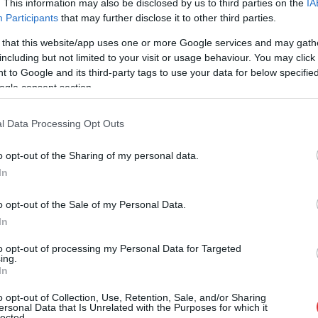
. This information may also be disclosed by us to third parties on the
IA
Participants
that may further disclose it to other third parties.
Mindezt húsz évre visszamenőleg követeli
 that this website/app uses one or more Google services and may gath
Magyar Péter. Ezzel gyorsan kiderülne, kinek
including but not limited to your visit or usage behaviour. You may click 
a családja miből és hova jutott el két évtized
 to Google and its third-party tags to use your data for below specifi
alatt. Magyar szerint Orbán az EP-képviselők
ogle consent section.
vagyonnyilatkozatát is átalakítaná, de ezzel
csak saját családjának gazdagodásáról
l Data Processing Opt Outs
elterelni a figyelmet.
o opt-out of the Sharing of my personal data.
TOVÁBB OLVASOM
In
o opt-out of the Sale of my Personal Data.
In
to opt-out of processing my Personal Data for Targeted
,
,
,
,
,
,
év
magyar
Magyar Péter
orbán
tisza part
vagyonosodás
vizsgálat
ing.
In
gírók, elvitték őket a rendőrök – videó
o opt-out of Collection, Use, Retention, Sale, and/or Sharing
ersonal Data that Is Unrelated with the Purposes for which it
lected.