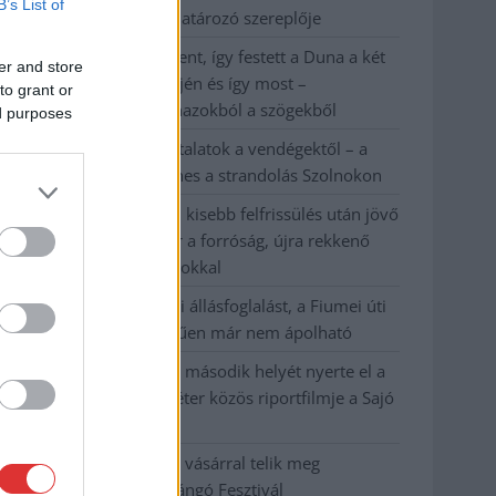
B’s List of
kerékpárgyártás meghatározó szereplője
Egyszer fent, egyszer lent, így festett a Duna a két
er and store
évvel ezelőtti árvíz idején és így most –
to grant or
fotógyűjtemény ugyanazokból a szögekből
ed purposes
Ilyenek eddig a tapasztalatok a vendégektől – a
hőhullám miatt ingyenes a strandolás Szolnokon
Nem biztató: a hétvégi kisebb felfrissülés után jövő
héten megint visszatér a forróság, újra rekkenő
hőség jön, akár 38 fokokkal
Közzétették a szakértői állásfoglalást, a Fiumei úti
fák többsége szakszerűen már nem ápolható
A MÚOSZ sajtódíjának második helyét nyerte el a
Borsod24 és a Paraméter közös riportfilmje a Sajó
szennyezéséről
Tánccal, zeneszóval és vásárral telik meg
Jászberény, indul a Csángó Fesztivál