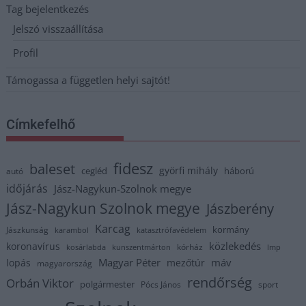
Tag bejelentkezés
Jelszó visszaállítása
Profil
Támogassa a független helyi sajtót!
Címkefelhő
fidesz
baleset
györfi mihály
cegléd
háború
autó
időjárás
Jász-Nagykun-Szolnok megye
Jász-Nagykun Szolnok megye
Jászberény
Karcag
kormány
Jászkunság
karambol
katasztrófavédelem
közlekedés
koronavírus
kórház
kosárlabda
kunszentmárton
lmp
Magyar Péter
máv
lopás
mezőtúr
magyarország
rendőrség
Orbán Viktor
polgármester
Pócs János
sport