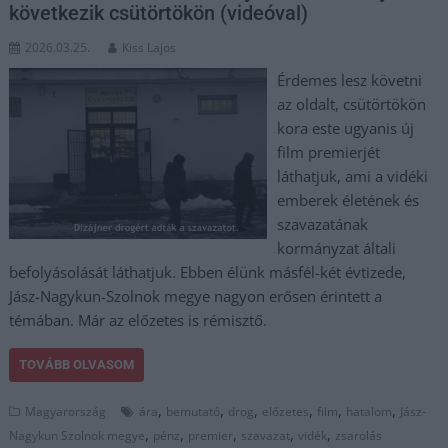
következik csütörtökön (videóval)
2026.03.25.
Kiss Lajos
Érdemes lesz követni
az oldalt, csütörtökön
kora este ugyanis új
film premierjét
láthatjuk, ami a vidéki
emberek életének és
szavazatának
kormányzat általi
befolyásolását láthatjuk. Ebben élünk másfél-két évtizede,
Jász-Nagykun-Szolnok megye nagyon erősen érintett a
témában. Már az előzetes is rémisztő.
TOVÁBB OLVASOM
,
,
,
,
,
,
Magyarország
ára
bemutató
drog
előzetes
film
hatalom
Jász-
,
,
,
,
,
Nagykun Szolnok megye
pénz
premier
szavazat
vidék
zsarolás