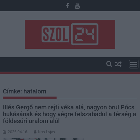
Skip
to
content
Címke:
hatalom
Illés Gergő nem rejti véka alá, nagyon örül Pócs
bukásának és hogy végre felszabadul a térség a
földesúri uralom alól
2026.04.16.
Kiss Lajos