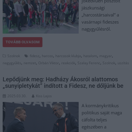
jókedvűen posztolt
jászkunsági
„harcostársaival” a
vasárnapi fideszes
nagygyűlésről.
TOVÁBB OLVASOM
,
,
,
,
,
Szolnok
fidesz
harcos
harcosok klubja
hatalom
magyar
,
,
,
,
,
,
nagygyűlés
nemzet
Orbán Viktor
reakciók
Szalay Ferenc
Szolnok
uszítás
Lepődjünk meg: Hadházy Ákosról alattomos
„sunyipletykát” indított a Fidesz, ne dőljünk be
2025.03.30.
Kiss Lajos
A kormánykritikus
politikus saját maga
cáfolta teljes
egészében a