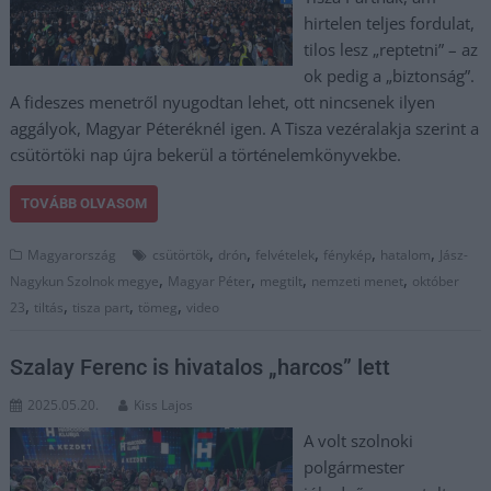
hirtelen teljes fordulat,
tilos lesz „reptetni” – az
ok pedig a „biztonság”.
A fideszes menetről nyugodtan lehet, ott nincsenek ilyen
aggályok, Magyar Péteréknél igen. A Tisza vezéralakja szerint a
csütörtöki nap újra bekerül a történelemkönyvekbe.
TOVÁBB OLVASOM
,
,
,
,
,
Magyarország
csütörtök
drón
felvételek
fénykép
hatalom
Jász-
,
,
,
,
Nagykun Szolnok megye
Magyar Péter
megtilt
nemzeti menet
október
,
,
,
,
23
tiltás
tisza part
tömeg
video
Szalay Ferenc is hivatalos „harcos” lett
2025.05.20.
Kiss Lajos
A volt szolnoki
polgármester