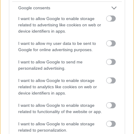
Google consents
Különvélemény: VIGYÁZZ, MAGYAR!
I want to allow Google to enable storage
2024.11.07.
Kiss Lajos
related to advertising like cookies on web or
device identifiers in apps.
Szolnoknak és az egész
megyének is kellene a
I want to allow my user data to be sent to
fordulat. „Mindketten
Google for online advertising purposes.
tudjuk, hogy vége van.”
Ezt a kijelentést először
I want to allow Google to send me
personalized advertising.
az Európai Parlament
nyilvánossága előtt
I want to allow Google to enable storage
hallhattuk Magyar
related to analytics like cookies on web or
Pétertől, nem is a kamerába, hanem a címzett, Orbán Viktor
device identifiers in apps.
miniszterelnök szemébe nézett ekkor. Azóta ez az üzenet,
jóslat, megállapítás több helyről is visszazeng.
I want to allow Google to enable storage
related to functionality of the website or app.
TOVÁBB OLVASOM
I want to allow Google to enable storage
related to personalization.
,
,
,
,
,
JNSZ megyei hírek
2026
bukás
fidesz
hanyatlás
hatalom