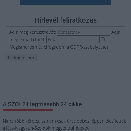
Hírlevél feliratkozás
Adja meg keresztnevét:
Adja
meg e-mail címét:
Megismertem és elfogadom a
GDPR-szabályzat
ot
Nem szeretne lemaradni semmiről? Csak egy kattintás, és hírlevelünk a
legfrissebb információkkal és exkluzív tartalmakkal hétről hétre
postaládájába érkezik!
A SZOL24 legfrissebb 24 cikke
Nincs több kérdés, ez nem csak üres doboz, éppen élesítették
a Jász-Nagykun-Szolnok megyei traffiboxot