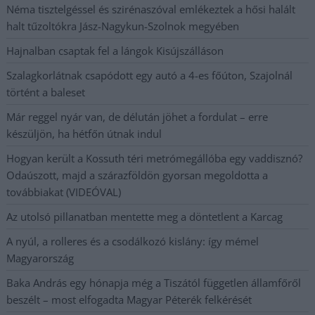
Néma tisztelgéssel és szirénaszóval emlékeztek a hősi halált
halt tűzoltókra Jász-Nagykun-Szolnok megyében
Hajnalban csaptak fel a lángok Kisújszálláson
Szalagkorlátnak csapódott egy autó a 4-es főúton, Szajolnál
történt a baleset
Már reggel nyár van, de délután jöhet a fordulat – erre
készüljön, ha hétfőn útnak indul
Hogyan került a Kossuth téri metrómegállóba egy vaddisznó?
Odaúszott, majd a szárazföldön gyorsan megoldotta a
továbbiakat (VIDEÓVAL)
Az utolsó pillanatban mentette meg a döntetlent a Karcag
A nyúl, a rolleres és a csodálkozó kislány: így mémel
Magyarország
Baka András egy hónapja még a Tiszától független államfőről
beszélt – most elfogadta Magyar Péterék felkérését