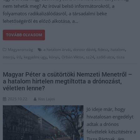
nem tehetik meg? Az íróval belső informátorokról, a
folyamatos radikalizálódásról, a társadalmi béke
lehetőségéről és előző alkotása, a…
TOVÁBB OLVASOM
,
,
,
,
Magyarország
a hatalom árvái
dorosz dávid
fidesz
hatalom
,
,
,
,
,
,
,
interjú
író
kegyelmi ügy
könyv
Orbán Viktor
sz24
szőlő utca
tisza
Magyar Péter a csütörtöki Nemzeti Menetről –
a hatalom hirtelen megtiltotta a drónozást,
véletlen lenne?
2025.10.22.
Kiss Lajos
Jó ideje már, hogy
hivatalosan engedélyt
adtak a drónos
felvételek készítésére a
Tisza Pártnak, ám