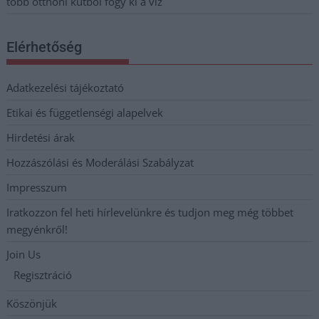
több otthoni kútból fogy ki a víz
Elérhetőség
Adatkezelési tájékoztató
Etikai és függetlenségi alapelvek
Hirdetési árak
Hozzászólási és Moderálási Szabályzat
Impresszum
Iratkozzon fel heti hírlevelünkre és tudjon meg még többet
megyénkről!
Join Us
Regisztráció
Köszönjük