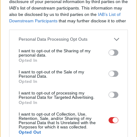
disclosure of your personal information by third parties on the
Tamás
IAB’s list of downstream participants. This information may
also be disclosed by us to third parties on the
IAB’s List of
2024.12.06.
Kiss Lajos
Downstream Participants
that may further disclose it to other
A Tisza Párt vezére
third parties.
reagált Orbán Viktor
Please note that this website/app uses one or more Google
péntek reggeli szavaira.
Personal Data Processing Opt Outs
services and may gather and store information including but
Szerinte a
not limited to your visit or usage behaviour. You may click to
I want to opt-out of the Sharing of my
miniszterelnök a pápa
personal data.
grant or deny consent to Google and its third-party tags to
Opted In
meglátogatása után,
use your data for below specified purposes in below Google
ma világossá tette,
consent section.
I want to opt-out of the Sale of my
hogy a Fidesz valódi
Personal Data.
Opted In
arca a gyermekotthon előtt ittasan, erőszakosan hőbörgő,
emberi mivoltából kivetkőző kommunikációs államtitkár.
I want to opt-out of processing my
Personal Data for Targeted Advertising.
Opted In
TOVÁBB OLVASOM
I want to opt-out of Collection, Use,
,
,
,
,
,
Retention, Sale, and/or Sharing of my
Magyarország
államtitkár
erőszakos
fidesz
hatalom
kocsmai
Personal Data that Is Unrelated with the
,
,
,
,
,
Magyar Péter
megtartás
menczer tamás
Orbán Viktor
tisza part
Purposes for which it was collected.
Opted Out
vélemény