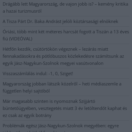
Drágább lett Magyarország, de vajon jobb is? – kemény kritika
a hazai turizmusról
A Tisza Párt Dr. Baka Andrást jelöli köztársasági elnöknek
Óriási, több mint két méteres harcsát fogott a Tiszán a 13 éves
fiú (VIDEÓVAL)
Hétfőn kezdik, csütörtökön végeznek – lezárás miatt
fennakadásokra és pótlóbuszos közlekedésre számítsunk az
egyik Jász-Nagykun-Szolnok megyei vasútvonalon
Visszaszámlálás indul: -1, 0, Sziget!
Magyarország jobban látszik közelről – heti médiaszemle a
független helyi sajtóból
Már magasabb szinten is nyomoznak Szijjártó
büntetőügyében, vesztegetés miatt 3 év letöltendőt kaphat és
ez csak az egyik botrány
Problémák egész Jász-Nagykun-Szolnok megyében: egyre