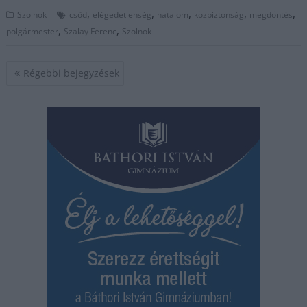
,
,
,
,
,
Szolnok
csőd
elégedetlenség
hatalom
közbiztonság
megdöntés
,
,
polgármester
Szalay Ferenc
Szolnok
Bejegyzés
Régebbi bejegyzések
navigáció