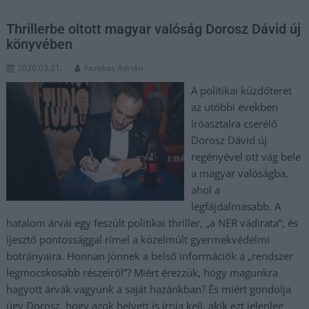
Thrillerbe oltott magyar valóság Dorosz Dávid új
könyvében
2026.03.21.
Fazekas Adrián
A politikai küzdőteret
az utóbbi években
íróasztalra cserélő
Dorosz Dávid új
regényével ott vág bele
a magyar valóságba,
ahol a
legfájdalmasabb. A
hatalom árvái egy feszült politikai thriller, „a NER vádirata”, és
ijesztő pontossággal rímel a közelmúlt gyermekvédelmi
botrányaira. Honnan jönnek a belső információk a „rendszer
legmocskosabb részeiről”? Miért érezzük, hogy magunkra
hagyott árvák vagyunk a saját hazánkban? És miért gondolja
úgy Dorosz, hogy azok helyett is írnia kell, akik ezt jelenleg