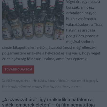
Véget ért egy hosszú
korszak, a Fidesz
orbitálisan nagyot
bukott vasárnap a
választásokon, a Tisza
hatalmas áradása
pedig Pócs Jánost is
magával sodorta,
simán kikapott ellenfelétől. Jászapáti (most még) ellenzéki
polgármestere értékelte a helyzetet és alig várja, hogy véget
érjen a Jászság földesúri uralma, amit Pócs épített ki.
TOVÁBB OLVASOM
,
,
,
,
,
JNSZ megyei hírek
bukás
fidesz
földesúr
hatalom
illés gergő
,
,
,
Jász-Nagykun-Szolnok megye
Jászság
pöcs jános
uralom
„A szavazat ára”, így uralkodik a hatalom a
vidéki emberek életén” – új film bemutatója