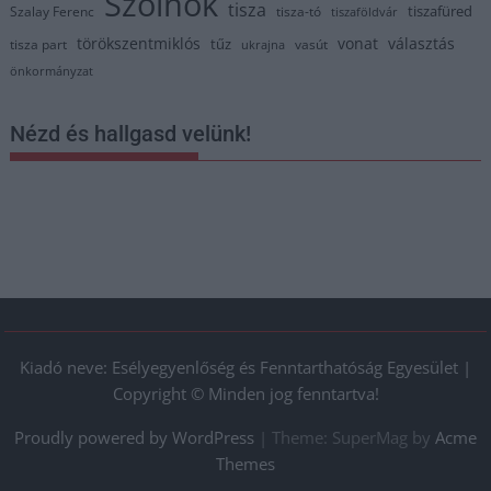
Szolnok
tisza
tiszafüred
Szalay Ferenc
tisza-tó
tiszaföldvár
törökszentmiklós
vonat
választás
tűz
tisza part
vasút
ukrajna
önkormányzat
Nézd és hallgasd velünk!
Kiadó neve: Esélyegyenlőség és Fenntarthatóság Egyesület |
Copyright © Minden jog fenntartva!
Proudly powered by WordPress
|
Theme: SuperMag by
Acme
Themes