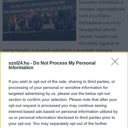
közvetlen kötődésük a
mostani legerősebbnek
tűnő és a Fidesz
teljhatalmára komoly
fenyegetést jelentő
párttal, hanem csak
közvetett. Egyikük el
merte fogadni a tiszások ajándékait a gyerekek számára,
másikuk pedig a TISZA Párt EP-képviselőjének anyósa, ez volt
szol24.hu -
Do Not Process My Personal
a bűne. Természetesen meghökkentő véletlen is lehet hirtelen
Information
kirúgásuk.
If you wish to opt-out of the sale, sharing to third parties, or
TOVÁBB OLVASOM
processing of your personal or sensitive information for
targeted advertising by us, please use the below opt-out
,
,
,
,
,
Magyarország
bosszú
eladónő
felső utasítás
fidesz
hatalom
section to confirm your selection. Please note that after your
,
,
,
,
,
kirúgás
Magyar Péter
óvoda
polgármester
tisza part
vezető
opt-out request is processed you may continue seeing
interest-based ads based on personal information utilized by
us or personal information disclosed to third parties prior to
Magyar Péter: Orbán Viktor világossá tette,
your opt-out. You may separately opt-out of the further
hogy a Fidesz igazi arca az erőszakos Menczer