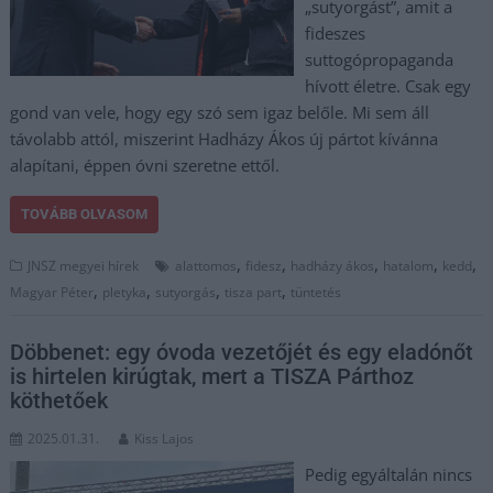
„sutyorgást”, amit a
fideszes
suttogópropaganda
hívott életre. Csak egy
gond van vele, hogy egy szó sem igaz belőle. Mi sem áll
távolabb attól, miszerint Hadházy Ákos új pártot kívánna
alapítani, éppen óvni szeretne ettől.
TOVÁBB OLVASOM
,
,
,
,
,
JNSZ megyei hírek
alattomos
fidesz
hadházy ákos
hatalom
kedd
,
,
,
,
Magyar Péter
pletyka
sutyorgás
tisza part
tüntetés
Döbbenet: egy óvoda vezetőjét és egy eladónőt
is hirtelen kirúgtak, mert a TISZA Párthoz
köthetőek
2025.01.31.
Kiss Lajos
Pedig egyáltalán nincs