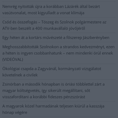
Nemrég nyitották újra a korábban Lázárék által bezárt
vasútvonalat, most kigyulladt a vonat klímája
Csőd és összefogás – Tószeg és Szolnok polgármestere az
ATV-ben beszélt a 400 munkavállaló jövőjéről
Egy héten át a kortárs művészeté a főszerep Jászberényben
Meghosszabbították Szolnokon a strandos kedvezményt, ezen
a héten is ingyen csobbanhatunk – nem mindenki örül ennek
(VIDEÓVAL)
Ökológiai csapda a Zagyvánál, kormányzati vizsgálatot
követelnek a civilek
Zsinórban a második hónapban is óriási többlettel zárt a
magyar költségvetés, így sikerült megállítani, sőt
visszafordítani a korábbi fideszes pénzszórást
A magyarok közel harmadának teljesen kiürül a kasszája
hónap végére