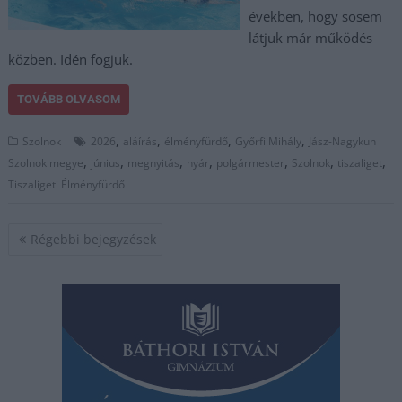
években, hogy sosem
látjuk már működés
közben. Idén fogjuk.
TOVÁBB OLVASOM
,
,
,
,
Szolnok
2026
aláírás
élményfürdő
Győrfi Mihály
Jász-Nagykun
,
,
,
,
,
,
,
Szolnok megye
június
megnyitás
nyár
polgármester
Szolnok
tiszaliget
Tiszaligeti Élményfürdő
Bejegyzés
Régebbi bejegyzések
navigáció