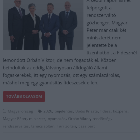
felpörgött a
rendszerváltó
gőzhenger. Magyar
Péter már csak két
miniszterét nem
jelentette be a
tizenhatból, a Fidesznél
lemondott Orbán Viktor, de nem fogadták el. Közben
beindultak az eddig látványosan álldogáló állami
fogaskerekek, itt egy nyomozás, ott egy számlazárolás,
máshol meg egy gyanúsítás fideszesek ellen.
TOVÁBB OLVASOM
,
,
,
,
,
Magyarország
2026
bejelentés
Bódis Kriszta
fidesz
közpénz
,
,
,
,
,
Magyar Péter
miniszter
nyomozás
Orbán Viktor
rendőrség
,
,
,
rendszerváltás
tanács zoltán
Tarr zoltán
tisza part