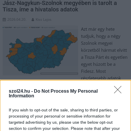
Jász-Nagykun-Szolnok megyében is tarolt a
Tisza, íme a hivatalos adatok
2026.04.20.
Kiss Lajos
Azt már egy hete
tudjuk, hogy a négy
Szolnok megyei
körzetből hármat elvitt
a Tisza Párt és egyetlen
egyet húzott be a
Fidesz. Most
részletesebb adatok
jegyzőkönyve lett nyilvános, íme a rendszerváltó szavazás és a
szol24.hu -
Do Not Process My Personal
számok.
Information
TOVÁBB OLVASOM
If you wish to opt-out of the sale, sharing to third parties, or
processing of your personal or sensitive information for
,
,
,
Választások
2026
adatok
Jász-Nagykun Szolnok megye
targeted advertising by us, please use the below opt-out
,
,
,
,
,
jegyzőkönyv
rendszerváltás
részletek
statisztika
tisza part
választások
section to confirm your selection. Please note that after your