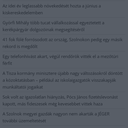
Az idei év leglassabb növekedését hozta a június a
kiskereskedelemben
Györfi Mihály több tucat vállalkozással egyeztetett a
kerékpárgyár dolgozóinak megsegítéséről
41 fok fölé forrósodott az ország, Szolnokon pedig egy másik
rekord is megdőlt
Egy telefonhívást akart, végül rendőrök vitték el a mezőtúri
férfit
A Tisza kormány minisztere újabb nagy változásokról döntött
a közoktatásban – például az iskolaigazgatók visszakapják
munkáltatói jogaikat
Sok volt az igazolatlan hiányzás, Pócs János fizetéslevonást
kapott, más fideszesek még kevesebbet vittek haza
A Szolnok megyei gazdák nagyon nem akarták a JÉGER
további üzemeltetését