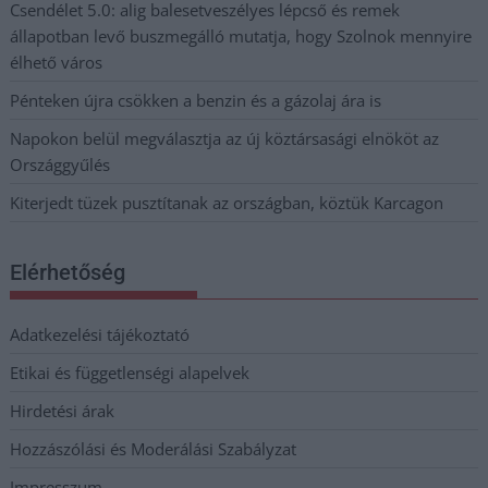
Csendélet 5.0: alig balesetveszélyes lépcső és remek
állapotban levő buszmegálló mutatja, hogy Szolnok mennyire
élhető város
Pénteken újra csökken a benzin és a gázolaj ára is
Napokon belül megválasztja az új köztársasági elnököt az
Országgyűlés
Kiterjedt tüzek pusztítanak az országban, köztük Karcagon
Elérhetőség
Adatkezelési tájékoztató
Etikai és függetlenségi alapelvek
Hirdetési árak
Hozzászólási és Moderálási Szabályzat
Impresszum