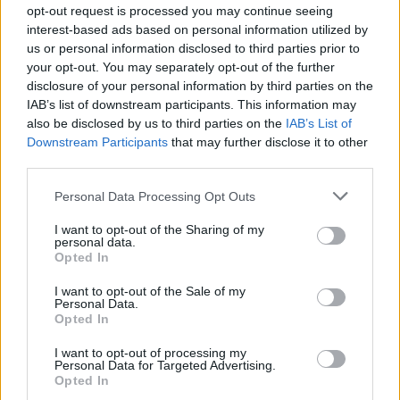
opt-out request is processed you may continue seeing
interest-based ads based on personal information utilized by
Györfi Mihály a Medián vezérének is köszönetet
us or personal information disclosed to third parties prior to
mondott – ismét szinte telibe találták a
your opt-out. You may separately opt-out of the further
végeredményt
disclosure of your personal information by third parties on the
2026.04.13.
Kiss Lajos
IAB’s list of downstream participants. This information may
also be disclosed by us to third parties on the
IAB’s List of
A fideszes oldal kígyót-
Downstream Participants
that may further disclose it to other
békát kiabált,
third parties.
hazugnak és csalónak
Please note that this website/app uses one or more Google
nevezte Hann Endrét,
Personal Data Processing Opt Outs
services and may gather and store information including but
amikor
not limited to your visit or usage behaviour. You may click to
I want to opt-out of the Sharing of my
földcsuszamlásszerű
personal data.
grant or deny consent to Google and its third-party tags to
Opted In
Tisza-győzelmet
use your data for below specified purposes in below Google
vetített előre az elmúlt
consent section.
I want to opt-out of the Sale of my
hetekben. Szinte százalékra el is találta mindkét párt
Personal Data.
Opted In
eredményét, hát hiába a Medián nem Deák Dániel és nem a
Nézőpont intézet. Györfi kiemelte, hogy ez tartotta a lelket az
I want to opt-out of processing my
Personal Data for Targeted Advertising.
ellenzéki oldalban.
Opted In