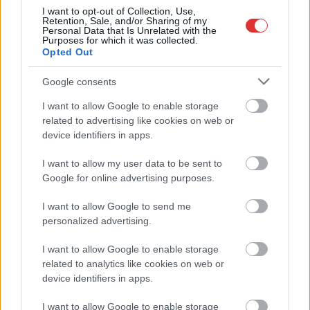
TOVÁBB OLVASOM
I want to opt-out of Collection, Use,
Retention, Sale, and/or Sharing of my
Personal Data that Is Unrelated with the
,
,
,
,
,
,
Választások
2002
2022
2026
előrejelzés
fidesz
györfi mihály
Purposes for which it was collected.
Opted Out
,
,
,
,
,
Jász-Nagykun Szolnok megye
kétharmad
medián
pontosság
Szolnok
,
tisza párt
választások
Google consents
I want to allow Google to enable storage
Kellemetlen baki, véletlenül adásba csúszott,
related to advertising like cookies on web or
ahogy a TV2 műsorvezetője szenved a Tisza
device identifiers in apps.
2/3-ának ismeretében (videóval)
I want to allow my user data to be sent to
2026.04.13.
Kiss Lajos
Google for online advertising purposes.
Amikor a valóság már
tagadhatatlanul és
I want to allow Google to send me
leplezhetetlenül
personalized advertising.
szembe jött a fideszes
I want to allow Google to enable storage
propagandaadó
related to analytics like cookies on web or
műsorvezetőjével,
device identifiers in apps.
akkor a választási
műsor
I want to allow Google to enable storage