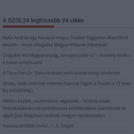
postaládájába érkezik!
A SZOL24 legfrissebb 24 cikke
Baka András egy hónapja még a Tiszától független államfőről
beszélt – most elfogadta Magyar Péterék felkérését
Drágább lett Magyarország, de vajon jobb is? – kemény kritika
a hazai turizmusról
A Tisza Párt Dr. Baka Andrást jelöli köztársasági elnöknek
Óriási, több mint két méteres harcsát fogott a Tiszán a 13 éves
fiú (VIDEÓVAL)
Hétfőn kezdik, csütörtökön végeznek – lezárás miatt
fennakadásokra és pótlóbuszos közlekedésre számítsunk az
egyik Jász-Nagykun-Szolnok megyei vasútvonalon
Visszaszámlálás indul: -1, 0, Sziget!