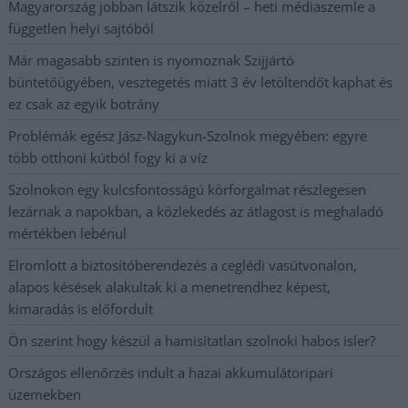
Magyarország jobban látszik közelről – heti médiaszemle a
független helyi sajtóból
Már magasabb szinten is nyomoznak Szijjártó
büntetőügyében, vesztegetés miatt 3 év letöltendőt kaphat és
ez csak az egyik botrány
Problémák egész Jász-Nagykun-Szolnok megyében: egyre
több otthoni kútból fogy ki a víz
Szolnokon egy kulcsfontosságú körforgalmat részlegesen
lezárnak a napokban, a közlekedés az átlagost is meghaladó
mértékben lebénul
Elromlott a biztosítóberendezés a ceglédi vasútvonalon,
alapos késések alakultak ki a menetrendhez képest,
kimaradás is előfordult
Ön szerint hogy készül a hamisítatlan szolnoki habos isler?
Országos ellenőrzés indult a hazai akkumulátoripari
üzemekben