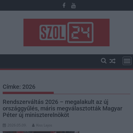
Skip
to
content
Címke:
2026
Rendszerváltás 2026 – megalakult az új
országgyűlés, máris megválasztották Magyar
Péter új miniszterelnököt
2026.05.09.
Kiss Lajos