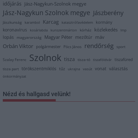
időjárás
Jász-Nagykun-Szolnok megye
Jász-Nagykun Szolnok megye
Jászberény
Karcag
kormány
Jászkunság
karambol
katasztrófavédelem
közlekedés
koronavírus
kórház
kosárlabda
kunszentmárton
lmp
Magyar Péter
máv
lopás
mezőtúr
magyarország
rendőrség
Orbán Viktor
polgármester
Pócs János
sport
Szolnok
tisza
tiszafüred
Szalay Ferenc
tisza-tó
tiszaföldvár
törökszentmiklós
vonat
választás
tűz
tisza part
vasút
ukrajna
önkormányzat
Nézd és hallgasd velünk!