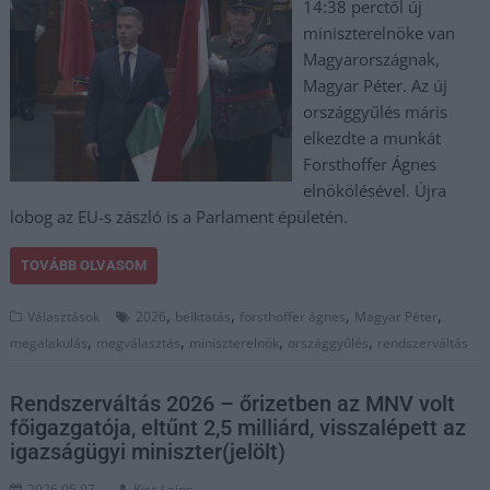
14:38 perctől új
miniszterelnöke van
Magyarországnak,
Magyar Péter. Az új
országgyűlés máris
elkezdte a munkát
Forsthoffer Ágnes
elnökölésével. Újra
lobog az EU-s zászló is a Parlament épületén.
TOVÁBB OLVASOM
,
,
,
,
Választások
2026
beiktatás
forsthoffer ágnes
Magyar Péter
,
,
,
,
megalakulás
megválasztás
miniszterelnök
országgyűlés
rendszerváltás
Rendszerváltás 2026 – őrizetben az MNV volt
főigazgatója, eltűnt 2,5 milliárd, visszalépett az
igazságügyi miniszter(jelölt)
2026.05.07.
Kiss Lajos