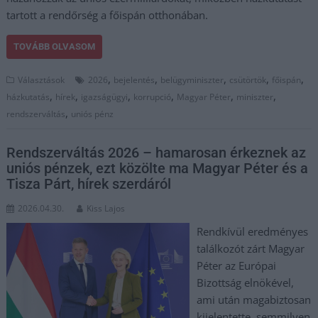
tartott a rendőrség a főispán otthonában.
TOVÁBB OLVASOM
,
,
,
,
,
Választások
2026
bejelentés
belügyminiszter
csütörtök
főispán
,
,
,
,
,
,
házkutatás
hírek
igazságügyi
korrupció
Magyar Péter
miniszter
,
rendszerváltás
uniós pénz
Rendszerváltás 2026 – hamarosan érkeznek az
uniós pénzek, ezt közölte ma Magyar Péter és a
Tisza Párt, hírek szerdáról
2026.04.30.
Kiss Lajos
Rendkívül eredményes
találkozót zárt Magyar
Péter az Európai
Bizottság elnökével,
ami után magabiztosan
kijelentette, semmilyen