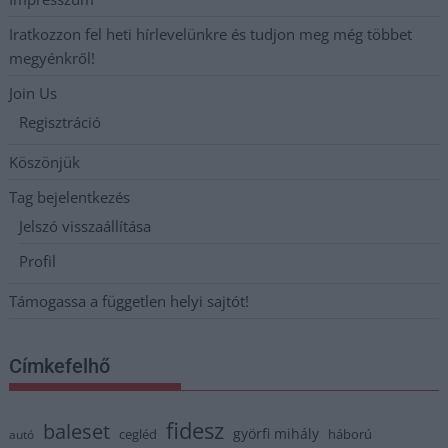
Iratkozzon fel heti hírlevelünkre és tudjon meg még többet
megyénkről!
Join Us
Regisztráció
Köszönjük
Tag bejelentkezés
Jelszó visszaállítása
Profil
Támogassa a független helyi sajtót!
Címkefelhő
fidesz
baleset
györfi mihály
cegléd
háború
autó