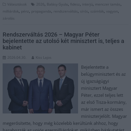
,
,
,
,
,
Választások
2026
Balásy Gyula
fidesz
interjú
menczer tamás
,
,
,
,
,
,
,
milliárdok
pénz
propaganda
rendszerváltás
sírós
számlák
vagyon
zárolás
Rendszerváltás 2026 – Magyar Péter
bejelentette az utolsó két minisztert is, teljes a
kabinet
2026.04.30.
Kiss Lajos
Bejelentette a
belügyminisztert és az
új igazságügyi
minisztert Magyar
Péter, ezzel teljes lett
az első Tisza-kormány,
már ismert az összes
miniszterjelölt. Magyar
megerősítette, hogy még közelebb kerültünk ahhoz, hogy
hazahozzák az uniós ezermilliárdokat, miközben házkutatást