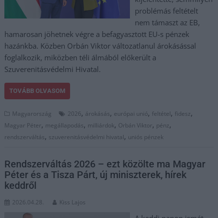
problémás feltételt
nem támaszt az EB,
hamarosan jöhetnek végre a befagyasztott EU-s pénzek
hazánkba. Közben Orbán Viktor változatlanul árokásással
foglalkozik, miközben téli álmából előkerült a
Szuverenitásvédelmi Hivatal.
TOVÁBB OLVASOM
,
,
,
,
,
Magyarország
2026
árokásás
európai unió
feltétel
fidesz
,
,
,
,
,
Magyar Péter
megállapodás
milliárdok
Orbán Viktor
pénz
,
,
rendszerváltás
szuverenitásvédelmi hivatal
uniós pénzek
Rendszerváltás 2026 – ezt közölte ma Magyar
Péter és a Tisza Párt, új miniszterek, hírek
keddről
2026.04.28.
Kiss Lajos
A keddi napon ismét