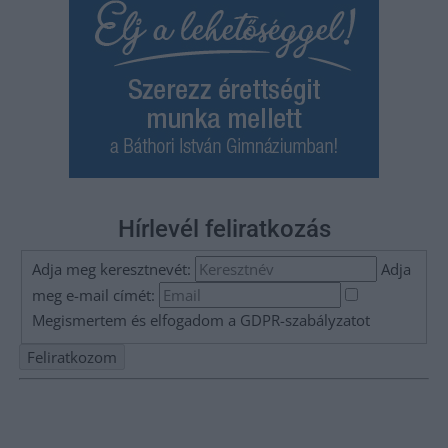
Hírlevél feliratkozás
Adja meg keresztnevét:
Adja
meg e-mail címét:
Megismertem és elfogadom a
GDPR-szabályzat
ot
Nem szeretne lemaradni semmiről? Csak egy kattintás, és hírlevelünk a
legfrissebb információkkal és exkluzív tartalmakkal hétről hétre