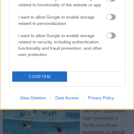
reklámszünetben véletlenül bekapcsolva hagyott mikrofon
related to functionality of the website or app.
megmutatta a nézők számára, mit is gondol valójában Gönczi
I want to allow Google to enable storage
Gábor az egészről.
related to personalization.
TOVÁBB OLVASOM
I want to allow Google to enable storage
related to security, including authentication
,
,
,
,
,
Magyarország
2026
baki
fidesz
gönczi gábor
kétharmad
functionality and fraud prevention, and other
,
,
,
,
,
mikrofon
műsorvezető
propaganda
tisza part
tv2
választás
user protection.
Aláírták, nincs több halasztás, idén nyáron kinyit
a Tiszaligeti Élményfürdő
CONFIRM
2026.03.26.
Kiss Lajos
Györfi Mihály is
Data Deletion
Data Access
Privacy Policy
megerősítette, hogy az
idei nyári szezonban
már nyitva lesz a
fürdő, amiről azt
érezhettük az elmúlt