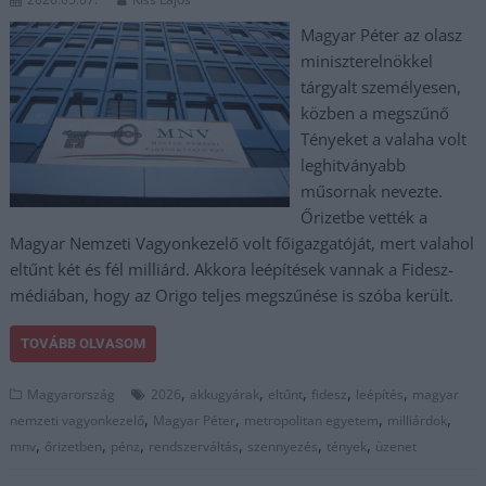
Magyar Péter az olasz
miniszterelnökkel
tárgyalt személyesen,
közben a megszűnő
Tényeket a valaha volt
leghitványabb
műsornak nevezte.
Őrizetbe vették a
Magyar Nemzeti Vagyonkezelő volt főigazgatóját, mert valahol
eltűnt két és fél milliárd. Akkora leépítések vannak a Fidesz-
médiában, hogy az Origo teljes megszűnése is szóba került.
TOVÁBB OLVASOM
,
,
,
,
,
Magyarország
2026
akkugyárak
eltűnt
fidesz
leépítés
magyar
,
,
,
,
nemzeti vagyonkezelő
Magyar Péter
metropolitan egyetem
milliárdok
,
,
,
,
,
,
mnv
őrizetben
pénz
rendszerváltás
szennyezés
tények
üzenet