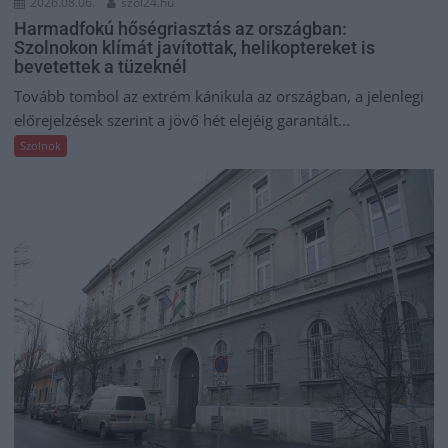
2026.08.06.
szol24.hu
Harmadfokú hőségriasztás az országban:
Szolnokon klímát javítottak, helikoptereket is
bevetettek a tüzeknél
Tovább tombol az extrém kánikula az országban, a jelenlegi
előrejelzések szerint a jövő hét elejéig garantált...
Szolnok