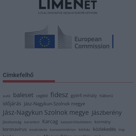
Címkefelhő
fidesz
baleset
györfi mihály
cegléd
háború
autó
időjárás
Jász-Nagykun-Szolnok megye
Jász-Nagykun Szolnok megye
Jászberény
Karcag
kormány
Jászkunság
karambol
katasztrófavédelem
közlekedés
koronavírus
kórház
kosárlabda
kunszentmárton
lmp