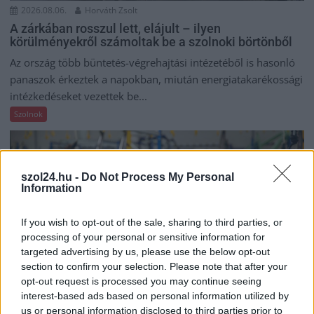
2026.08.06.
Horváth Zsolt
A zárkában rosszul lett, elájult – ilyen
körülményekről számoltak be a szolnoki börtönből
Az ország több büntetés-végrehajtási intézetéből is hasonló
panaszok érkeztek a napokban, miután energiatakarékossági
intézkedéseket vezettek be...
Szolnok
szol24.hu -
Do Not Process My Personal
Information
If you wish to opt-out of the sale, sharing to third parties, or
processing of your personal or sensitive information for
targeted advertising by us, please use the below opt-out
section to confirm your selection. Please note that after your
opt-out request is processed you may continue seeing
interest-based ads based on personal information utilized by
us or personal information disclosed to third parties prior to