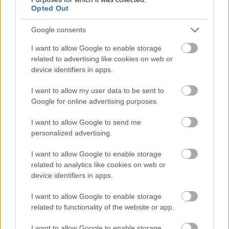
Opted Out
Google consents
I want to allow Google to enable storage
related to advertising like cookies on web or
Hírlevél feliratkozás
device identifiers in apps.
Adja meg keresztnevét:
Adja
I want to allow my user data to be sent to
meg e-mail címét:
Google for online advertising purposes.
Megismertem és elfogadom a
GDPR-szabályzat
ot
I want to allow Google to send me
personalized advertising.
I want to allow Google to enable storage
Nem szeretne lemaradni semmiről? Csak egy kattintás, és hírlevelünk a
related to analytics like cookies on web or
legfrissebb információkkal és exkluzív tartalmakkal hétről hétre
device identifiers in apps.
postaládájába érkezik!
I want to allow Google to enable storage
related to functionality of the website or app.
A SZOL24 legfrissebb 24 cikke
I want to allow Google to enable storage