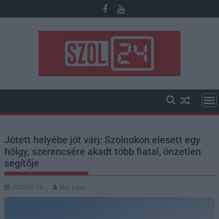
Skip
to
content
Jótett helyébe jót várj: Szolnokon elesett egy
hölgy, szerencsére akadt több fiatal, önzetlen
segítője
2025.06.16.
Kiss Lajos