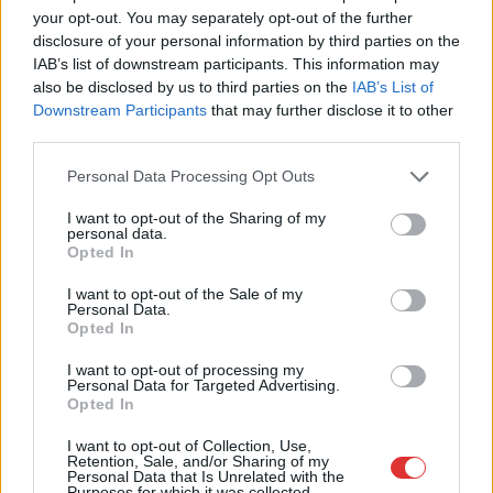
your opt-out. You may separately opt-out of the further
2026.08.06.
Horváth Zsolt
disclosure of your personal information by third parties on the
A polgármester a szolnoki cégekhez fordult: több
IAB’s list of downstream participants. This information may
száz elbocsátott dolgozón segítene
also be disclosed by us to third parties on the
IAB’s List of
Downstream Participants
that may further disclose it to other
Munkalehetőséget kér a térség vállalkozásaitól Szolnok
third parties.
polgármestere. A tószegi kerékpárgyár bezárása után
közzétett felhívásának célja, hogy...
Please note that this website/app uses one or more Google
Personal Data Processing Opt Outs
services and may gather and store information including but
Szolnok
not limited to your visit or usage behaviour. You may click to
I want to opt-out of the Sharing of my
personal data.
grant or deny consent to Google and its third-party tags to
Opted In
use your data for below specified purposes in below Google
consent section.
I want to opt-out of the Sale of my
Personal Data.
Opted In
I want to opt-out of processing my
Personal Data for Targeted Advertising.
Opted In
I want to opt-out of Collection, Use,
Retention, Sale, and/or Sharing of my
Personal Data that Is Unrelated with the
Purposes for which it was collected.