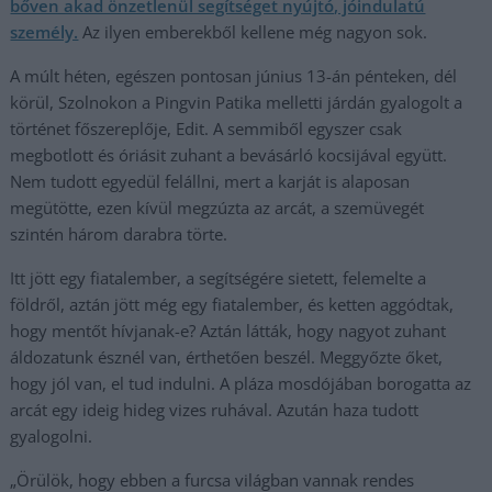
bőven akad önzetlenül segítséget nyújtó, jóindulatú
személy.
Az ilyen emberekből kellene még nagyon sok.
A múlt héten, egészen pontosan június 13-án pénteken, dél
körül, Szolnokon a Pingvin Patika melletti járdán gyalogolt a
történet főszereplője, Edit. A semmiből egyszer csak
megbotlott és óriásit zuhant a bevásárló kocsijával együtt.
Nem tudott egyedül felállni, mert a karját is alaposan
megütötte, ezen kívül megzúzta az arcát, a szemüvegét
szintén három darabra törte.
Itt jött egy fiatalember, a segítségére sietett, felemelte a
földről, aztán jött még egy fiatalember, és ketten aggódtak,
hogy mentőt hívjanak-e? Aztán látták, hogy nagyot zuhant
áldozatunk észnél van, érthetően beszél. Meggyőzte őket,
hogy jól van, el tud indulni. A pláza mosdójában borogatta az
arcát egy ideig hideg vizes ruhával. Azután haza tudott
gyalogolni.
„Örülök, hogy ebben a furcsa világban vannak rendes