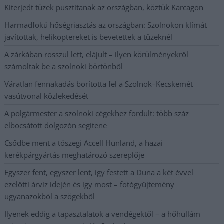
Kiterjedt tüzek pusztítanak az országban, köztük Karcagon
Harmadfokú hőségriasztás az országban: Szolnokon klímát
javítottak, helikoptereket is bevetettek a tüzeknél
A zárkában rosszul lett, elájult – ilyen körülményekről
számoltak be a szolnoki börtönből
Váratlan fennakadás borította fel a Szolnok–Kecskemét
vasútvonal közlekedését
A polgármester a szolnoki cégekhez fordult: több száz
elbocsátott dolgozón segítene
Csődbe ment a tószegi Accell Hunland, a hazai
kerékpárgyártás meghatározó szereplője
Egyszer fent, egyszer lent, így festett a Duna a két évvel
ezelőtti árvíz idején és így most – fotógyűjtemény
ugyanazokból a szögekből
Ilyenek eddig a tapasztalatok a vendégektől – a hőhullám