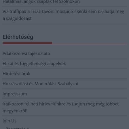
Hatalmas lángok csaptak fel Szolnokon
Vízitraffipax a Tisza-tavon: mostantól senki sem úszhatja meg
a száguldozást
Elérhetőség
Adatkezelési tájékoztató
Etikai és függetlenségi alapelvek
Hirdetési árak
Hozzászólási és Moderálási Szabályzat
Impresszum
Iratkozzon fel heti hírlevelünkre és tudjon meg még többet
megyénkről!
Join Us
Regisztráció