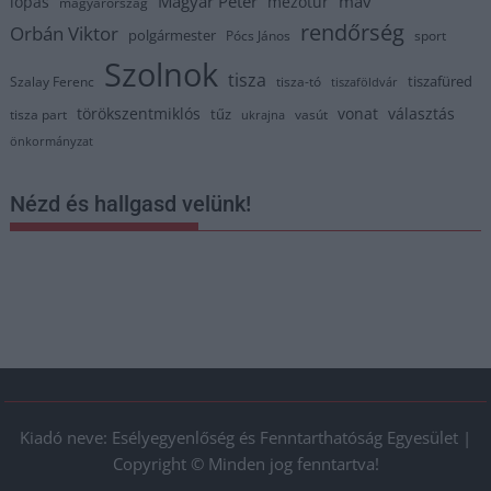
Magyar Péter
máv
lopás
mezőtúr
magyarország
rendőrség
Orbán Viktor
polgármester
Pócs János
sport
Szolnok
tisza
tiszafüred
Szalay Ferenc
tisza-tó
tiszaföldvár
törökszentmiklós
vonat
választás
tűz
tisza part
vasút
ukrajna
önkormányzat
Nézd és hallgasd velünk!
Kiadó neve: Esélyegyenlőség és Fenntarthatóság Egyesület |
Copyright © Minden jog fenntartva!