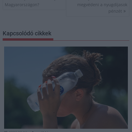
Magyarországon?
megvédeni a nyugdíjasok
pénzét
Kapcsolódó cikkek