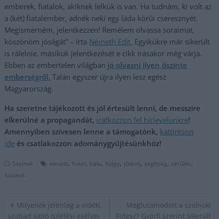
emberek, fiatalok, akiknek lelkük is van. Ha tudnám, ki volt az
a (két) fiatalember, adnék neki egy láda körűi cseresznyét.
Megismerném, jelentkezzen! Remélem olvassa soraimat,
köszönöm jóságát” – írta
Németh Edit.
Egyikükre már sikerült
is rálelnie, másikuk jelentkezését e cikk írásakor még várja.
Ebben az embertelen világban
jó olvasni ilyen őszinte
emberségről.
Talán egyszer újra ilyen lesz egész
Magyarország.
Ha szeretne tájékozott és jól értesült lenni, de messzire
elkerülné a propagandát,
iratkozzon fel hírlevelünkre
!
Amennyiben szívesen lenne a támogatónk,
kattintson
ide
és csatlakozzon adománygyűjtésünkhöz!
,
,
,
,
,
,
,
Szolnok
elesett
fiatal
hála
hölgy
jótevő
segítség
sérülés
Szolnok
Bejegyzés
Milyenek jelenleg a vidéki,
Megfutamodott a szolnoki
navigáció
szabad sajtó túlélési esélyei
Fidesz? Györfi szerint sikerült