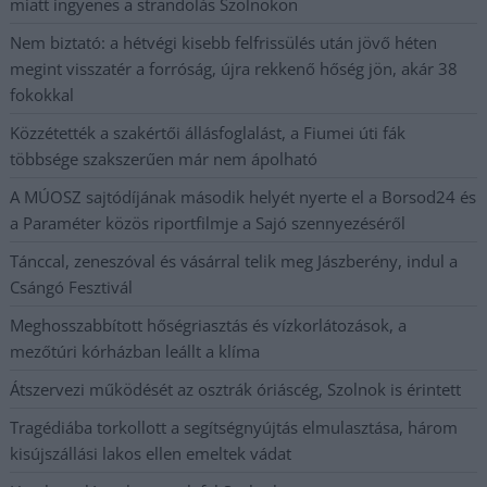
miatt ingyenes a strandolás Szolnokon
Nem biztató: a hétvégi kisebb felfrissülés után jövő héten
megint visszatér a forróság, újra rekkenő hőség jön, akár 38
fokokkal
Közzétették a szakértői állásfoglalást, a Fiumei úti fák
többsége szakszerűen már nem ápolható
A MÚOSZ sajtódíjának második helyét nyerte el a Borsod24 és
a Paraméter közös riportfilmje a Sajó szennyezéséről
Tánccal, zeneszóval és vásárral telik meg Jászberény, indul a
Csángó Fesztivál
Meghosszabbított hőségriasztás és vízkorlátozások, a
mezőtúri kórházban leállt a klíma
Átszervezi működését az osztrák óriáscég, Szolnok is érintett
Tragédiába torkollott a segítségnyújtás elmulasztása, három
kisújszállási lakos ellen emeltek vádat