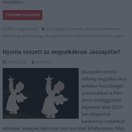
kiosztásra.
TOVÁBB OLVASOM
,
,
,
JNSZ megyei hírek
Jász-Nagykun-Szolnok
Jászapáti
Jászberény
,
,
,
,
,
,
Jászladány
jótékonyság
Karcag
karitatív
mezőtúr
Szolnok
tisza sziget
Nyoma veszett az angyalkáknak Jászapátin?
2024.12.22.
szol24.hu
Jászapátin ezúttal
néhány angyalka okoz
politikai feszültséget,
pontosabban a Pócs
János országgyűlési
képviselő által 2021-
ben felajánlott
karácsonyi installáció
eltűnése, amelyek idén már nem kerültek kihelyezésre. Pócs