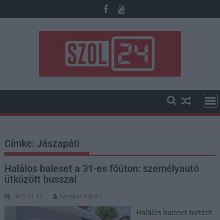
Skip
to
content
Címke:
Jászapáti
Halálos baleset a 31-es főúton: személyautó
ütközött busszal
2025.01.17.
Fazekas Adrián
Halálos baleset történt