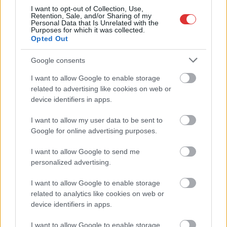
I want to opt-out of Collection, Use,
Retention, Sale, and/or Sharing of my
TOVÁBB OLVASOM
Personal Data that Is Unrelated with the
Purposes for which it was collected.
Opted Out
,
,
,
,
,
JNSZ megyei hírek
31-es főút
baleset
elhunyt
halálos
heves
,
,
,
,
Jászapáti
karambol
megmentés
teherautó
vezető
Google consents
I want to allow Google to enable storage
Megtették a feljelentést, de továbbra is megy a
related to advertising like cookies on web or
szoftpornó a jászapáti plébánia Facebook-
device identifiers in apps.
oldalán
I want to allow my user data to be sent to
2024.12.02.
Fazekas Adrián
Google for online advertising purposes.
Egészen világi
tartalmak jelentek meg
I want to allow Google to send me
personalized advertising.
november 26-ától a
Jászapáti Római
I want to allow Google to enable storage
Katolikus Plébánia
related to analytics like cookies on web or
közösségi oldalán.
device identifiers in apps.
Bikinis nőkről készített
felvételeket posztolnak
I want to allow Google to enable storage