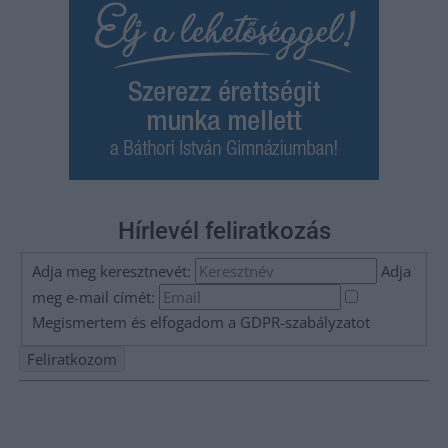
Hírlevél feliratkozás
Adja meg keresztnevét:
Adja
meg e-mail címét:
Megismertem és elfogadom a
GDPR-szabályzat
ot
Nem szeretne lemaradni semmiről? Csak egy kattintás, és hírlevelünk a
legfrissebb információkkal és exkluzív tartalmakkal hétről hétre