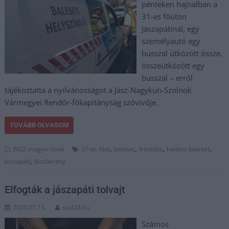
pénteken hajnalban a
31-es főúton
Jászapátinál, egy
személyautó egy
busszal ütközött össze.
összeütközött egy
busszal – erről
tájékoztatta a nyilvánosságot a Jász-Nagykun-Szolnok
Vármegyei Rendőr-főkapitányság szóvivője.
TOVÁBB OLVASOM
,
,
,
,
JNSZ megyei hírek
31-es főút
baleset
frontális
halálos baleset
,
Jászapáti
Jászberény
Elfogták a jászapáti tolvajt
2025.01.15.
szol24.hu
Számos