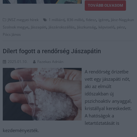
TOVÁBB OLVASOM
,
,
,
,
JNSZ megyei hírek
1 milliárd
836 millió
fidesz
ígéret
Jász-Nagykun
,
,
,
,
,
,
Szolnok megye
Jászapáti
Jászárokszállás
Jászkunság
képviselő
pénz
Pócs János
Dílert fogott a rendőrség Jászapátin
2025.01.10.
Fazekas Adrián
A rendőrség őrizetbe
vett egy jászapáti nőt,
aki az elmúlt
időszakban új
pszichoaktív anyaggal,
kristállyal kereskedett.
A hatóságok a
letartóztatását is
kezdeményezték.