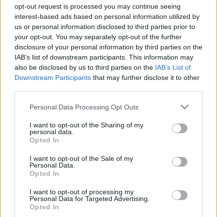
meg. A rutinos
opt-out request is processed you may continue seeing
interest-based ads based on personal information utilized by
sofőrnek láthatóan nem okozott nagy problémát a mutatvány.
us or personal information disclosed to third parties prior to
your opt-out. You may separately opt-out of the further
TOVÁBB OLVASOM
disclosure of your personal information by third parties on the
IAB’s list of downstream participants. This information may
,
,
,
JNSZ megyei hírek
autóversenyző
gyenes rómeó
Jászapáti
also be disclosed by us to third parties on the
IAB’s List of
,
Karácsony
lada
Downstream Participants
that may further disclose it to other
third parties.
Halálos baleset a 31-esen Jászapátinál, már
Please note that this website/app uses one or more Google
Personal Data Processing Opt Outs
nem lehetett megmenteni a sofőr életét
services and may gather and store information including but
not limited to your visit or usage behaviour. You may click to
I want to opt-out of the Sharing of my
2024.12.03.
Kiss Lajos
personal data.
grant or deny consent to Google and its third-party tags to
Opted In
Sajnos a képeken is
use your data for below specified purposes in below Google
látszott, hogy
consent section.
I want to opt-out of the Sale of my
Personal Data.
valószínűleg nagy lehet
Opted In
a baj és be is
igazolódott, a jármű
I want to opt-out of processing my
Personal Data for Targeted Advertising.
vezetője a helyszínen
Opted In
életét vesztette.