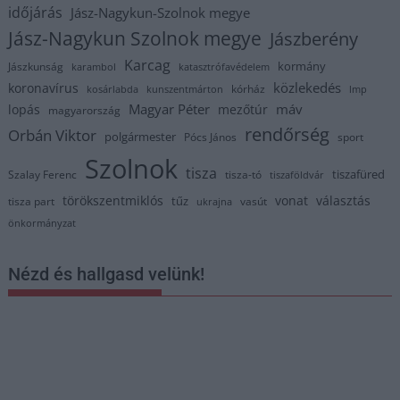
időjárás
Jász-Nagykun-Szolnok megye
Jász-Nagykun Szolnok megye
Jászberény
Karcag
kormány
Jászkunság
karambol
katasztrófavédelem
közlekedés
koronavírus
kórház
kosárlabda
kunszentmárton
lmp
Magyar Péter
máv
lopás
mezőtúr
magyarország
rendőrség
Orbán Viktor
polgármester
Pócs János
sport
Szolnok
tisza
tiszafüred
Szalay Ferenc
tisza-tó
tiszaföldvár
törökszentmiklós
vonat
választás
tűz
tisza part
vasút
ukrajna
önkormányzat
Nézd és hallgasd velünk!