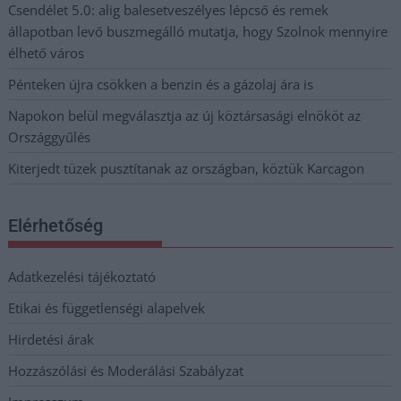
Csendélet 5.0: alig balesetveszélyes lépcső és remek
állapotban levő buszmegálló mutatja, hogy Szolnok mennyire
élhető város
Pénteken újra csökken a benzin és a gázolaj ára is
Napokon belül megválasztja az új köztársasági elnököt az
Országgyűlés
Kiterjedt tüzek pusztítanak az országban, köztük Karcagon
Elérhetőség
Adatkezelési tájékoztató
Etikai és függetlenségi alapelvek
Hirdetési árak
Hozzászólási és Moderálási Szabályzat