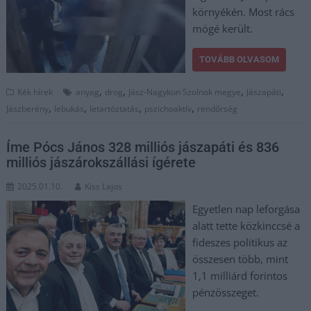
környékén. Most rács
mögé került.
TOVÁBB OLVASOM
,
,
,
,
Kék hírek
anyag
drog
Jász-Nagykun Szolnok megye
Jászapáti
,
,
,
,
Jászberény
lebukás
letartóztatás
pszichoaktív
rendőrség
Íme Pócs János 328 milliós jászapáti és 836
milliós jászárokszállási ígérete
2025.01.10.
Kiss Lajos
Egyetlen nap leforgása
alatt tette közkinccsé a
fideszes politikus az
összesen több, mint
1,1 milliárd forintos
pénzösszeget.