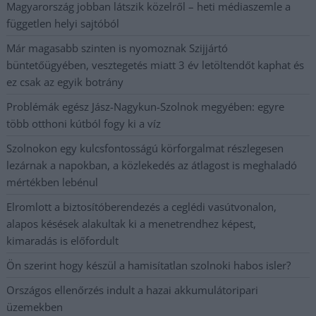
Magyarország jobban látszik közelről – heti médiaszemle a
független helyi sajtóból
Már magasabb szinten is nyomoznak Szijjártó
büntetőügyében, vesztegetés miatt 3 év letöltendőt kaphat és
ez csak az egyik botrány
Problémák egész Jász-Nagykun-Szolnok megyében: egyre
több otthoni kútból fogy ki a víz
Szolnokon egy kulcsfontosságú körforgalmat részlegesen
lezárnak a napokban, a közlekedés az átlagost is meghaladó
mértékben lebénul
Elromlott a biztosítóberendezés a ceglédi vasútvonalon,
alapos késések alakultak ki a menetrendhez képest,
kimaradás is előfordult
Ön szerint hogy készül a hamisítatlan szolnoki habos isler?
Országos ellenőrzés indult a hazai akkumulátoripari
üzemekben