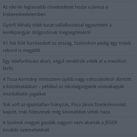
Az idei év leglassabb növekedését hozta a június a
kiskereskedelemben
Györfi Mihály több tucat vállalkozással egyeztetett a
kerékpárgyár dolgozóinak megsegítéséről
41 fok fölé forrósodott az ország, Szolnokon pedig egy másik
rekord is megdőlt
Egy telefonhívást akart, végül rendőrök vitték el a mezőtúri
férfit
A Tisza kormány minisztere újabb nagy változásokról döntött
a közoktatásban – például az iskolaigazgatók visszakapják
munkáltatói jogaikat
Sok volt az igazolatlan hiányzás, Pócs János fizetéslevonást
kapott, más fideszesek még kevesebbet vittek haza
A Szolnok megyei gazdák nagyon nem akarták a JÉGER
további üzemeltetését