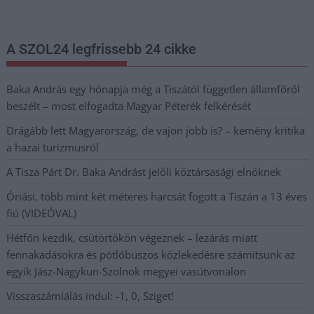
postaládájába érkezik!
A SZOL24 legfrissebb 24 cikke
Baka András egy hónapja még a Tiszától független államfőről
beszélt – most elfogadta Magyar Péterék felkérését
Drágább lett Magyarország, de vajon jobb is? – kemény kritika
a hazai turizmusról
A Tisza Párt Dr. Baka Andrást jelöli köztársasági elnöknek
Óriási, több mint két méteres harcsát fogott a Tiszán a 13 éves
fiú (VIDEÓVAL)
Hétfőn kezdik, csütörtökön végeznek – lezárás miatt
fennakadásokra és pótlóbuszos közlekedésre számítsunk az
egyik Jász-Nagykun-Szolnok megyei vasútvonalon
Visszaszámlálás indul: -1, 0, Sziget!