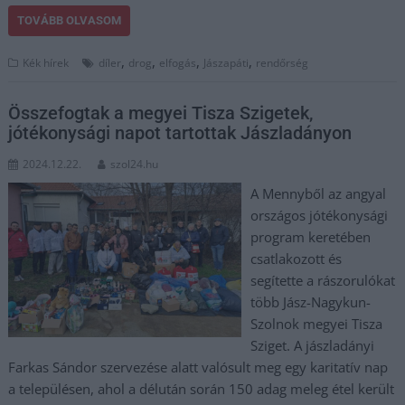
TOVÁBB OLVASOM
,
,
,
,
Kék hírek
díler
drog
elfogás
Jászapáti
rendőrség
Összefogtak a megyei Tisza Szigetek,
jótékonysági napot tartottak Jászladányon
2024.12.22.
szol24.hu
A Mennyből az angyal
országos jótékonysági
program keretében
csatlakozott és
segítette a rászorulókat
több Jász-Nagykun-
Szolnok megyei Tisza
Sziget. A jászladányi
Farkas Sándor szervezése alatt valósult meg egy karitatív nap
a településen, ahol a délután során 150 adag meleg étel került