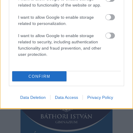
related to functionality of the website or app.
megállás nélkül, csak a mai napon, december 2-án délutánig
három ilyen videót is közzétettek. Megkerestük a plébániát,
I want to allow Google to enable storage
akik elmondták, a feljelentést megtették, és inkább a
related to personalization.
karácsonnyal foglalkoznának már.
I want to allow Google to enable storage
TOVÁBB OLVASOM
related to security, including authentication
functionality and fraud prevention, and other
,
,
,
,
JNSZ megyei hírek
facebook
Jászapáti
meztelen
plébánia
user protection.
,
,
templom
vallás
videó
Bejegyzés
CONFIRM
Régebbi bejegyzések
navigáció
Data Deletion
Data Access
Privacy Policy