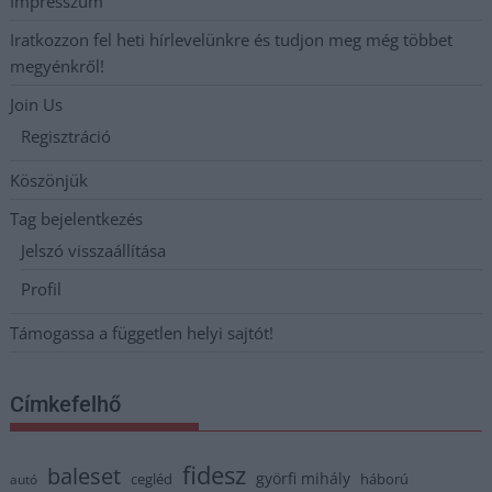
Impresszum
Iratkozzon fel heti hírlevelünkre és tudjon meg még többet
megyénkről!
Join Us
Regisztráció
Köszönjük
Tag bejelentkezés
Jelszó visszaállítása
Profil
Támogassa a független helyi sajtót!
Címkefelhő
fidesz
baleset
györfi mihály
cegléd
háború
autó