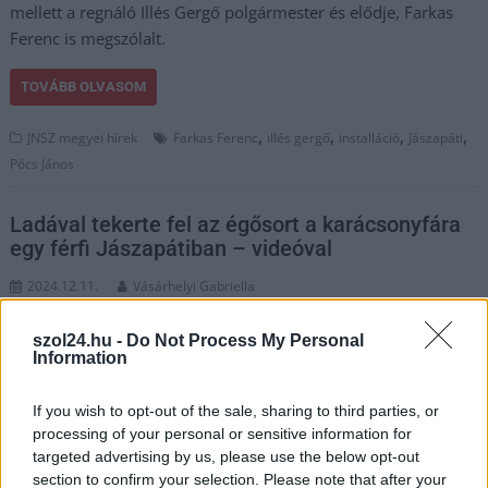
mellett a regnáló Illés Gergő polgármester és elődje, Farkas
Ferenc is megszólalt.
TOVÁBB OLVASOM
,
,
,
,
JNSZ megyei hírek
Farkas Ferenc
illés gergő
installáció
Jászapáti
Pócs János
Ladával tekerte fel az égősort a karácsonyfára
egy férfi Jászapátiban – videóval
2024.12.11.
Vásárhelyi Gabriella
Elképesztó manővert
szol24.hu -
Do Not Process My Personal
hajtott végre egy helyi
Information
autószlalom-
versenyző, aki úgy
If you wish to opt-out of the sale, sharing to third parties, or
döntött, a karácsonyi
processing of your personal or sensitive information for
hangulatot egy kis
targeted advertising by us, please use the below opt-out
drifteléssel fűszerezi
section to confirm your selection. Please note that after your