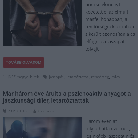
bűncselekményt
követett el az elmúlt
másfél hónapban, a
rendőrségnek azonban
sikerült azonosítania és
elfognia a jászapáti
tolvajt.
TOVÁBB OLVASOM
,
,
,
JNSZ megyei hírek
Jászapáti
letartóztatás
rendőrség
tolvaj
Már három éve árulta a pszichoaktív anyagot a
jászkunsági díler, letartóztatták
2025.01.15.
Kiss Lajos
Három éven át
folytathatta üzelmeit,
leginkább Jászapátin és