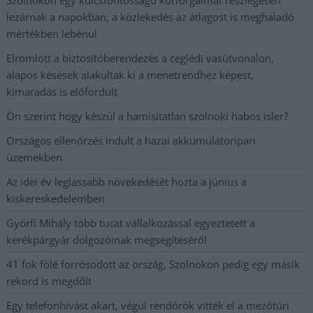
lezárnak a napokban, a közlekedés az átlagost is meghaladó
mértékben lebénul
Elromlott a biztosítóberendezés a ceglédi vasútvonalon,
alapos késések alakultak ki a menetrendhez képest,
kimaradás is előfordult
Ön szerint hogy készül a hamisítatlan szolnoki habos isler?
Országos ellenőrzés indult a hazai akkumulátoripari
üzemekben
Az idei év leglassabb növekedését hozta a június a
kiskereskedelemben
Györfi Mihály több tucat vállalkozással egyeztetett a
kerékpárgyár dolgozóinak megsegítéséről
41 fok fölé forrósodott az ország, Szolnokon pedig egy másik
rekord is megdőlt
Egy telefonhívást akart, végül rendőrök vitték el a mezőtúri