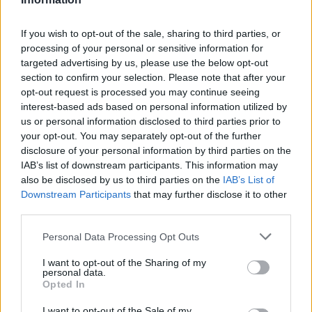
TOVÁBB OLVASOM
If you wish to opt-out of the sale, sharing to third parties, or
,
,
,
,
Magyarország
borsod24
dedikált
jótékonyság
szabolcs24
szol24
processing of your personal or sensitive information for
targeted advertising by us, please use the below opt-out
Ezeken a helyeken adhatunk vért a megyében
section to confirm your selection. Please note that after your
opt-out request is processed you may continue seeing
2025.01.05.
Fazekas Adrián
interest-based ads based on personal information utilized by
us or personal information disclosed to third parties prior to
Január 6. és 10. között
your opt-out. You may separately opt-out of the further
Jász-Nagykun-Szolnok
disclosure of your personal information by third parties on the
megyében több
IAB’s list of downstream participants. This information may
helyszínen és
also be disclosed by us to third parties on the
IAB’s List of
időpontban várják a
Downstream Participants
that may further disclose it to other
véradókat az Országos
third parties.
Vérellátó Szolgálat és a
Please note that this website/app uses one or more Google
Personal Data Processing Opt Outs
Vöröskereszt
services and may gather and store information including but
munkatársai.
not limited to your visit or usage behaviour. You may click to
I want to opt-out of the Sharing of my
personal data.
grant or deny consent to Google and its third-party tags to
Opted In
TOVÁBB OLVASOM
use your data for below specified purposes in below Google
consent section.
I want to opt-out of the Sale of my