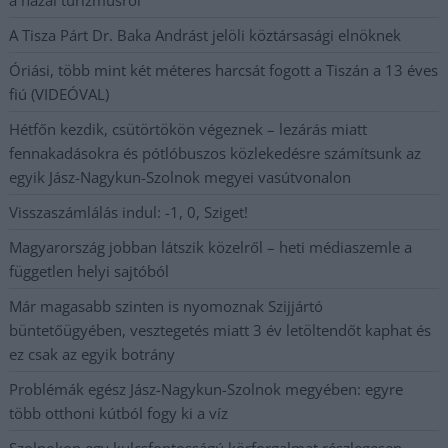
A Tisza Párt Dr. Baka Andrást jelöli köztársasági elnöknek
Óriási, több mint két méteres harcsát fogott a Tiszán a 13 éves
fiú (VIDEÓVAL)
Hétfőn kezdik, csütörtökön végeznek – lezárás miatt
fennakadásokra és pótlóbuszos közlekedésre számítsunk az
egyik Jász-Nagykun-Szolnok megyei vasútvonalon
Visszaszámlálás indul: -1, 0, Sziget!
Magyarország jobban látszik közelről – heti médiaszemle a
független helyi sajtóból
Már magasabb szinten is nyomoznak Szijjártó
büntetőügyében, vesztegetés miatt 3 év letöltendőt kaphat és
ez csak az egyik botrány
Problémák egész Jász-Nagykun-Szolnok megyében: egyre
több otthoni kútból fogy ki a víz
Szolnokon egy kulcsfontosságú körforgalmat részlegesen