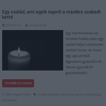
Egy család, ami egyik napról a másikra szakadt
ketté
2026.02.13.
Horváth Zsolt
Egy harmincéves nő
hirtelen halála után egy
család teljes szerkezete
omlott össze, és most
egy apa próbál
egyszerre gyászolni és
három gyerekről
gondoskodni.
TOVÁBB OLVASOM
,
,
,
,
JNSZ megyei hírek
családi tragédia
édesanya
gyász
jótékonyság
összefogás