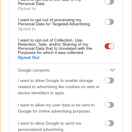
,
,
Personal Data.
JNSZ megyei hírek
egészség
jótékonyság
országos vérellátó
Opted In
,
,
,
szolgálat
vér
véradás
vöröskereszt
I want to opt-out of processing my
Personal Data for Targeted Advertising.
Összefogtak a megyei Tisza Szigetek,
Opted In
jótékonysági napot tartottak Jászladányon
I want to opt-out of Collection, Use,
2024.12.22.
szol24.hu
Retention, Sale, and/or Sharing of my
Personal Data that Is Unrelated with the
Purposes for which it was collected.
A Mennyből az angyal
Opted Out
országos jótékonysági
program keretében
Google consents
csatlakozott és
I want to allow Google to enable storage
segítette a rászorulókat
related to advertising like cookies on web or
több Jász-Nagykun-
device identifiers in apps.
Szolnok megyei Tisza
Sziget. A jászladányi
I want to allow my user data to be sent to
Farkas Sándor szervezése alatt valósult meg egy karitatív nap
Google for online advertising purposes.
a településen, ahol a délután során 150 adag meleg étel került
I want to allow Google to send me
kiosztásra.
personalized advertising.