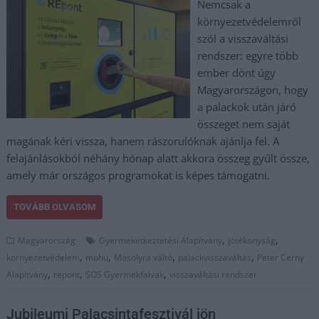
Nemcsak a
környezetvédelemről
szól a visszaváltási
rendszer: egyre több
ember dönt úgy
Magyarországon, hogy
a palackok után járó
összeget nem saját
magának kéri vissza, hanem rászorulóknak ajánlja fel. A
felajánlásokból néhány hónap alatt akkora összeg gyűlt össze,
amely már országos programokat is képes támogatni.
TOVÁBB OLVASOM
,
,
Magyarország
Gyermekétkeztetési Alapítvány
jótékonyság
,
,
,
,
környezetvédelem
mohu
Mosolyra váltó
palackvisszaváltás
Peter Cerny
,
,
,
Alapítvány
repont
SOS Gyermekfalvak
visszaváltási rendszer
Jubileumi Palacsintafesztivál jön