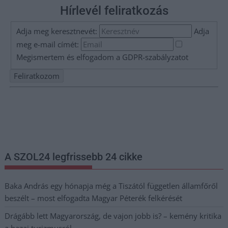
Hírlevél feliratkozás
Adja meg keresztnevét:
Adja
meg e-mail címét:
Megismertem és elfogadom a
GDPR-szabályzat
ot
Nem szeretne lemaradni semmiről? Csak egy kattintás, és hírlevelünk a
legfrissebb információkkal és exkluzív tartalmakkal hétről hétre
postaládájába érkezik!
A SZOL24 legfrissebb 24 cikke
Baka András egy hónapja még a Tiszától független államfőről
beszélt – most elfogadta Magyar Péterék felkérését
Drágább lett Magyarország, de vajon jobb is? – kemény kritika
a hazai turizmusról