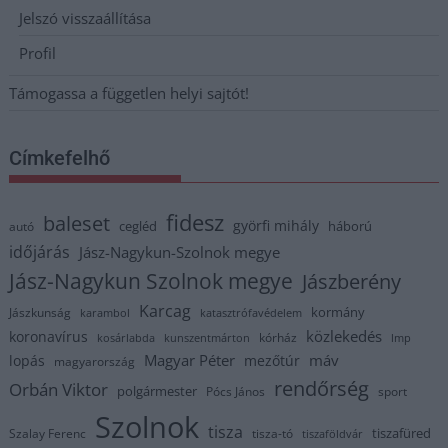
Jelszó visszaállítása
Profil
Támogassa a független helyi sajtót!
Címkefelhő
fidesz
baleset
györfi mihály
cegléd
háború
autó
időjárás
Jász-Nagykun-Szolnok megye
Jász-Nagykun Szolnok megye
Jászberény
Karcag
kormány
Jászkunság
karambol
katasztrófavédelem
közlekedés
koronavírus
kórház
kosárlabda
kunszentmárton
lmp
Magyar Péter
máv
lopás
mezőtúr
magyarország
rendőrség
Orbán Viktor
polgármester
Pócs János
sport
Szolnok
tisza
tiszafüred
Szalay Ferenc
tisza-tó
tiszaföldvár