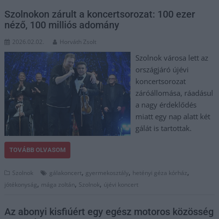
Szolnokon zárult a koncertsorozat: 100 ezer
néző, 100 milliós adomány
2026.02.02.
Horváth Zsolt
Szolnok városa lett az
országjáró újévi
koncertsorozat
záróállomása, ráadásul
a nagy érdeklődés
miatt egy nap alatt két
gálát is tartottak.
TOVÁBB OLVASOM
,
,
,
Szolnok
gálakoncert
gyermekosztály
hetényi géza kórház
,
,
,
jótékonyság
mága zoltán
Szolnok
újévi koncert
Az abonyi kisfiúért egy egész motoros közösség