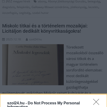
,
,
,
JNSZ megyei hírek
abony
Abonyi Jótékonysági Gurulás
betegség
,
,
,
,
,
diagnózis
felajánlás
Galloway-Mowat szindróma
jótékonyság
kezelés
,
,
összefogás
segítség
szabó hunor
Miskolc titkai és a történelem mozaikjai:
Licitáljon dedikált könyvritkaságokra!
2025.12.18.
szol24.hu
Töredezett
mozaikokból összeálló
városi titkok és a
magyar történelem
sorsfordító elemzései:
most dedikált
különlegességekkel
gazdagíthatja
gyűjteményét, miközben Miskolc rejtett kultúráját és a
jelenünk globális összefüggéseit is megismerheti.
szol24.hu -
Do Not Process My Personal
Information