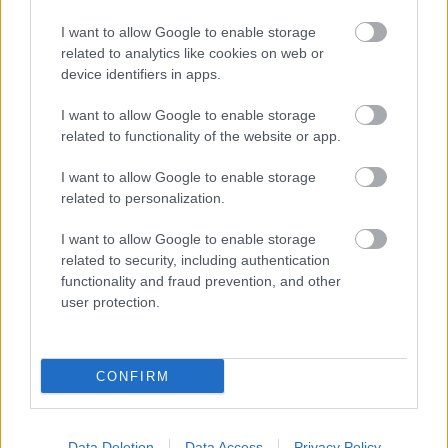
TOVÁBB OLVASOM
I want to allow Google to enable storage
related to analytics like cookies on web or
,
,
,
JNSZ megyei hírek
Jász-Nagykun-Szolnok
Jászapáti
Jászberény
device identifiers in apps.
,
,
,
,
,
,
Jászladány
jótékonyság
Karcag
karitatív
mezőtúr
Szolnok
tisza sziget
I want to allow Google to enable storage
related to functionality of the website or app.
Svájci adomány segíti az újszászi idősek
otthonát: új kórházi ágyak érkeztek
I want to allow Google to enable storage
related to personalization.
2024.09.25.
Czapkó Dorottya
A város szélén álló
I want to allow Google to enable storage
bentlakásos intézmény
related to security, including authentication
már korábban is kapott
functionality and fraud prevention, and other
user protection.
ettől a szervezettől
adományt.
TOVÁBB OLVASOM
CONFIRM
,
,
,
,
JNSZ megyei hírek
adomány
idősek otthona
jótékonyság
svájc
újszász
Data Deletion
Data Access
Privacy Policy