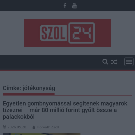
Skip
to
content
Címke:
jótékonyság
Egyetlen gombnyomással segítenek magyarok
tízezrei – már 80 millió forint gyűlt össze a
palackokból
2026.05.28.
Horváth Zsolt