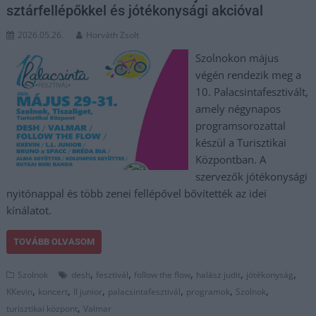
sztárfellépőkkel és jótékonysági akcióval
2026.05.26.
Horváth Zsolt
Szolnokon május
végén rendezik meg a
10. Palacsintafesztivált,
amely négynapos
programsorozattal
készül a Turisztikai
Központban. A
szervezők jótékonysági
nyitónappal és több zenei fellépővel bővítették az idei
kínálatot.
TOVÁBB OLVASOM
,
,
,
,
,
Szolnok
desh
fesztivál
follow the flow
halász judit
jótékonyság
,
,
,
,
,
,
KKevin
koncert
ll junior
palacsintafesztivál
programok
Szolnok
,
turisztikai központ
Valmar