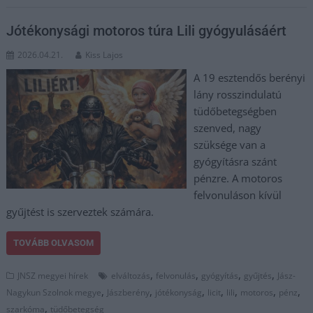
Jótékonysági motoros túra Lili gyógyulásáért
2026.04.21.
Kiss Lajos
A 19 esztendős berényi
lány rosszindulatú
tüdőbetegségben
szenved, nagy
szüksége van a
gyógyításra szánt
pénzre. A motoros
felvonuláson kívül
gyűjtést is szerveztek számára.
TOVÁBB OLVASOM
,
,
,
,
JNSZ megyei hírek
elváltozás
felvonulás
gyógyítás
gyűjtés
Jász-
,
,
,
,
,
,
,
Nagykun Szolnok megye
Jászberény
jótékonyság
licit
lili
motoros
pénz
,
szarkóma
tüdőbetegség