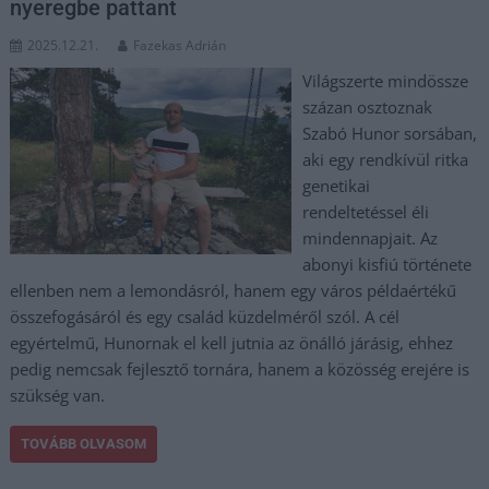
nyeregbe pattant
2025.12.21.
Fazekas Adrián
Világszerte mindössze
százan osztoznak
Szabó Hunor sorsában,
aki egy rendkívül ritka
genetikai
rendeltetéssel éli
mindennapjait. Az
abonyi kisfiú története
ellenben nem a lemondásról, hanem egy város példaértékű
összefogásáról és egy család küzdelméről szól. A cél
egyértelmű, Hunornak el kell jutnia az önálló járásig, ehhez
pedig nemcsak fejlesztő tornára, hanem a közösség erejére is
szükség van.
TOVÁBB OLVASOM