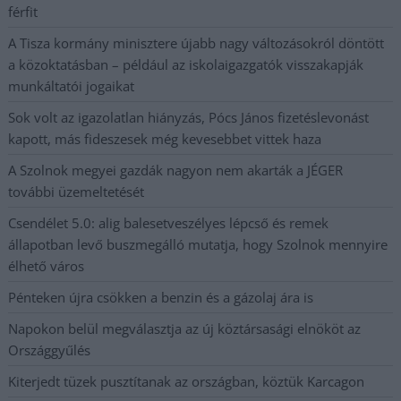
férfit
A Tisza kormány minisztere újabb nagy változásokról döntött
a közoktatásban – például az iskolaigazgatók visszakapják
munkáltatói jogaikat
Sok volt az igazolatlan hiányzás, Pócs János fizetéslevonást
kapott, más fideszesek még kevesebbet vittek haza
A Szolnok megyei gazdák nagyon nem akarták a JÉGER
további üzemeltetését
Csendélet 5.0: alig balesetveszélyes lépcső és remek
állapotban levő buszmegálló mutatja, hogy Szolnok mennyire
élhető város
Pénteken újra csökken a benzin és a gázolaj ára is
Napokon belül megválasztja az új köztársasági elnököt az
Országgyűlés
Kiterjedt tüzek pusztítanak az országban, köztük Karcagon