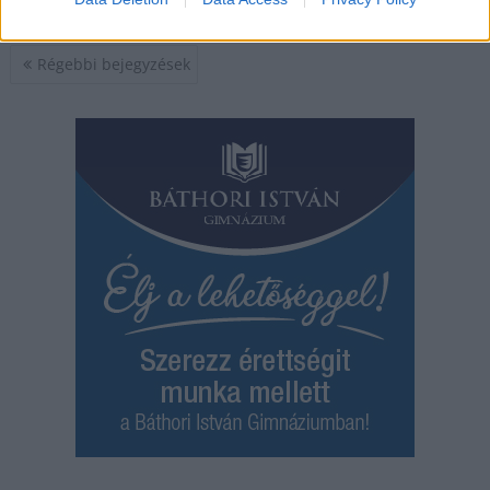
Bejegyzés
Régebbi bejegyzések
navigáció