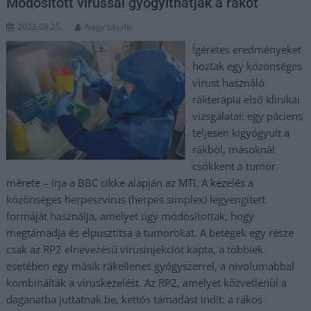
Módosított vírussal gyógyíthatják a rákot
2022.09.25.
Nagy László
Ígéretes eredményeket
hoztak egy közönséges
vírust használó
rákterápia első klinikai
vizsgálatai: egy páciens
teljesen kigyógyult a
rákból, másoknál
csökkent a tumor
mérete – írja a BBC cikke alapján az MTI. A kezelés a
közönséges herpeszvírus (herpes simplex) legyengített
formáját használja, amelyet úgy módosítottak, hogy
megtámadja és elpusztítsa a tumorokat. A betegek egy része
csak az RP2 elnevezésű vírusinjekciót kapta, a többiek
esetében egy másik rákellenes gyógyszerrel, a nivolumabbal
kombinálták a víruskezelést. Az RP2, amelyet közvetlenül a
daganatba juttatnak be, kettős támadást indít: a rákos