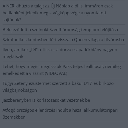
A NER kihúzta a talajt az Új Néplap alól is, immáron csak
hetilapként jelenik meg – végképp vége a nyomtatott
sajtónak?
Befejeződött a szolnoki Szentháromság-templom felújítása
Szimfonikus köntösben tért vissza a Queen világa a fővárosba
Ilyen, amikor „fél” a Tisza – a durva csapadékhiány nagyon
meglátszik
Lehet, hogy mégis megússzuk Paks teljes leállítását, némileg
emelkedett a vízszint (VIDEÓVAL)
Tugyi Zétény ezüstérmet szerzett a bakui U17-es birkózó-
világbajnokságon
Jászberényben is korlátozásokat vezetnek be
Átfogó országos ellenőrzés indult a hazai akkumulátoripari
üzemekben