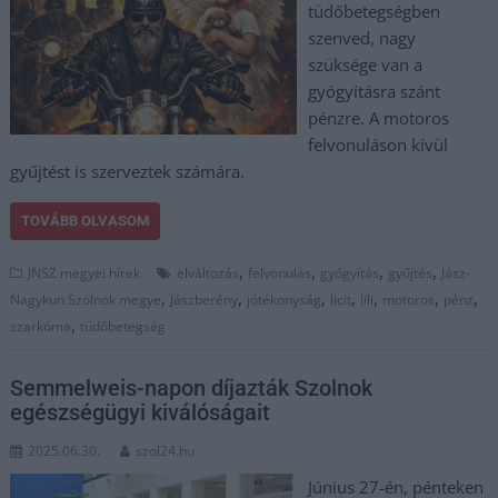
tüdőbetegségben
szenved, nagy
szüksége van a
gyógyításra szánt
pénzre. A motoros
felvonuláson kívül
gyűjtést is szerveztek számára.
TOVÁBB OLVASOM
,
,
,
,
JNSZ megyei hírek
elváltozás
felvonulás
gyógyítás
gyűjtés
Jász-
,
,
,
,
,
,
,
Nagykun Szolnok megye
Jászberény
jótékonyság
licit
lili
motoros
pénz
,
szarkóma
tüdőbetegség
Semmelweis-napon díjazták Szolnok
egészségügyi kiválóságait
2025.06.30.
szol24.hu
Június 27-én, pénteken