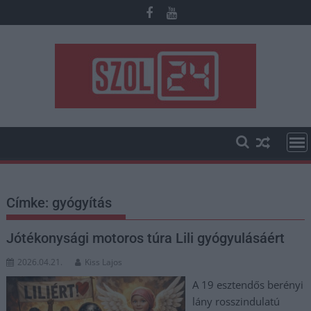
Skip
to
content
Címke:
gyógyítás
Jótékonysági motoros túra Lili gyógyulásáért
2026.04.21.
Kiss Lajos
A 19 esztendős berényi
lány rosszindulatú