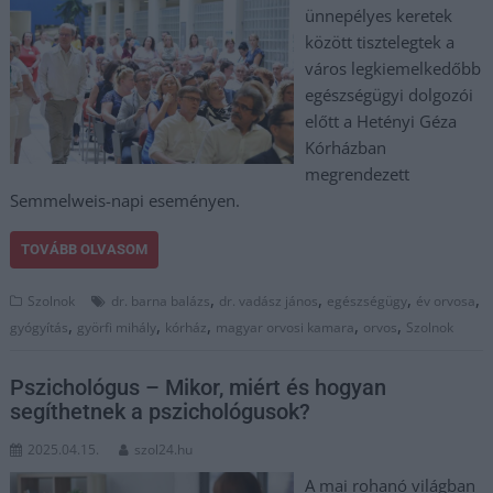
ünnepélyes keretek
között tisztelegtek a
város legkiemelkedőbb
egészségügyi dolgozói
előtt a Hetényi Géza
Kórházban
megrendezett
Semmelweis-napi eseményen.
TOVÁBB OLVASOM
,
,
,
,
Szolnok
dr. barna balázs
dr. vadász jános
egészségügy
év orvosa
,
,
,
,
,
gyógyítás
györfi mihály
kórház
magyar orvosi kamara
orvos
Szolnok
Pszichológus – Mikor, miért és hogyan
segíthetnek a pszichológusok?
2025.04.15.
szol24.hu
A mai rohanó világban