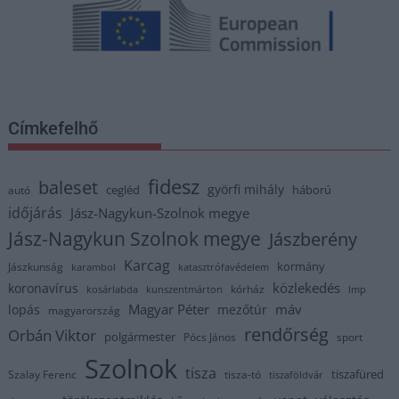
Címkefelhő
fidesz
baleset
györfi mihály
cegléd
háború
autó
időjárás
Jász-Nagykun-Szolnok megye
Jász-Nagykun Szolnok megye
Jászberény
Karcag
kormány
Jászkunság
karambol
katasztrófavédelem
közlekedés
koronavírus
kórház
kosárlabda
kunszentmárton
lmp
Magyar Péter
máv
lopás
mezőtúr
magyarország
rendőrség
Orbán Viktor
polgármester
Pócs János
sport
Szolnok
tisza
tiszafüred
Szalay Ferenc
tisza-tó
tiszaföldvár