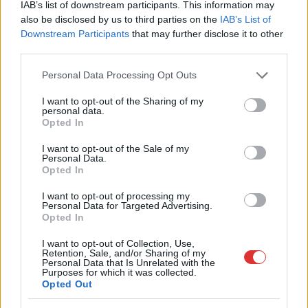
IAB’s list of downstream participants. This information may
also be disclosed by us to third parties on the
IAB’s List of
Downstream Participants
that may further disclose it to other
third parties.
Hírlevél feliratkozás
Please note that this website/app uses one or more Google
Personal Data Processing Opt Outs
services and may gather and store information including but
Adja meg keresztnevét:
Adja
not limited to your visit or usage behaviour. You may click to
I want to opt-out of the Sharing of my
personal data.
meg e-mail címét:
grant or deny consent to Google and its third-party tags to
Opted In
use your data for below specified purposes in below Google
Megismertem és elfogadom a
GDPR-szabályzat
ot
consent section.
I want to opt-out of the Sale of my
Personal Data.
Opted In
Nem szeretne lemaradni semmiről? Csak egy kattintás, és hírlevelünk a
I want to opt-out of processing my
legfrissebb információkkal és exkluzív tartalmakkal hétről hétre
Personal Data for Targeted Advertising.
Opted In
postaládájába érkezik!
I want to opt-out of Collection, Use,
Retention, Sale, and/or Sharing of my
Personal Data that Is Unrelated with the
A SZOL24 legfrissebb 24 cikke
Purposes for which it was collected.
Opted Out
A zárkában rosszul lett, elájult – ilyen körülményekről