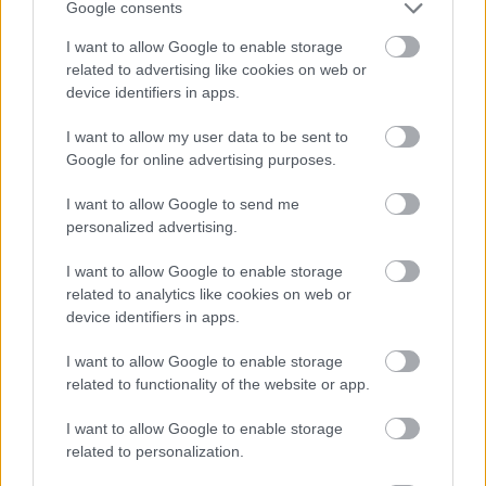
Google consents
számoltak be a szolnoki börtönből
I want to allow Google to enable storage
Váratlan fennakadás borította fel a Szolnok–Kecskemét
related to advertising like cookies on web or
vasútvonal közlekedését
device identifiers in apps.
A polgármester a szolnoki cégekhez fordult: több száz
I want to allow my user data to be sent to
elbocsátott dolgozón segítene
Google for online advertising purposes.
Egyszer fent, egyszer lent, így festett a Duna a két évvel
I want to allow Google to send me
ezelőtti árvíz idején és így most – fotógyűjtemény
personalized advertising.
ugyanazokból a szögekből
I want to allow Google to enable storage
Ilyenek eddig a tapasztalatok a vendégektől – a hőhullám
related to analytics like cookies on web or
miatt ingyenes a strandolás Szolnokon
device identifiers in apps.
Nem biztató: a hétvégi kisebb felfrissülés után jövő héten
I want to allow Google to enable storage
megint visszatér a forróság, újra rekkenő hőség jön, akár 38
related to functionality of the website or app.
fokokkal
I want to allow Google to enable storage
Közzétették a szakértői állásfoglalást, a Fiumei úti fák
related to personalization.
többsége szakszerűen már nem ápolható