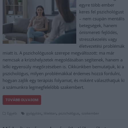
egyre több ember
keres fel pszichológust
– nem csupán mentális
betegségek, hanem
önismereti fejlődés,
stresszkezelés vagy
életvezetési problémák
miatt is. A pszichológusok szerepe megváltozott: ma már
nemcsak a krízishelyzetek megoldásában segítenek, hanem a
lelki egyensúly megőrzésében is. Cikkünkben bemutatjuk, ki a
pszichológus, milyen problémákkal érdemes hozzá fordulni,
hogyan zajlik egy terápiás folyamat, és miként választhatjuk ki
a számunkra legmegfelelőbb szakembert.
TOVÁBB OLVASOM
,
,
,
Egyéb
gyógyítás
lélektan
pszichológus
szakember