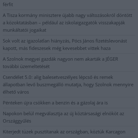
férfit
A Tisza kormány minisztere újabb nagy változásokról döntött
a közoktatásban – például az iskolaigazgatók visszakapják
munkáltatói jogaikat
Sok volt az igazolatlan hiányzás, Pócs János fizetéslevonást
kapott, más fideszesek még kevesebbet vittek haza
A Szolnok megyei gazdák nagyon nem akarták a JÉGER
további üzemeltetését
Csendélet 5.0: alig balesetveszélyes lépcső és remek
állapotban levő buszmegálló mutatja, hogy Szolnok mennyire
élhető város
Pénteken újra csökken a benzin és a gázolaj ára is
Napokon belül megválasztja az új köztársasági elnököt az
Országgyűlés
Kiterjedt tüzek pusztítanak az országban, köztük Karcagon