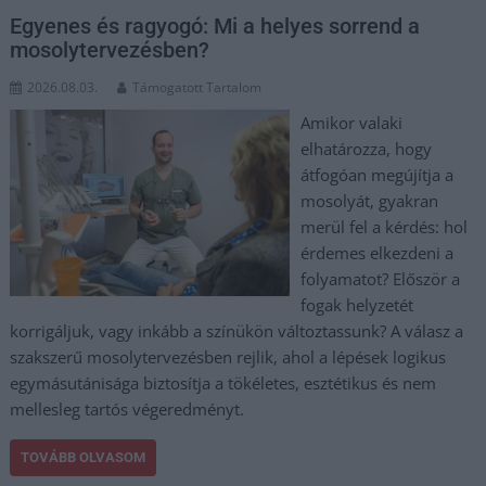
Egyenes és ragyogó: Mi a helyes sorrend a
mosolytervezésben?
2026.08.03.
Támogatott Tartalom
Amikor valaki
elhatározza, hogy
átfogóan megújítja a
mosolyát, gyakran
merül fel a kérdés: hol
érdemes elkezdeni a
folyamatot? Először a
fogak helyzetét
korrigáljuk, vagy inkább a színükön változtassunk? A válasz a
szakszerű mosolytervezésben rejlik, ahol a lépések logikus
egymásutánisága biztosítja a tökéletes, esztétikus és nem
mellesleg tartós végeredményt.
TOVÁBB OLVASOM