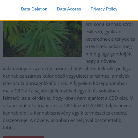
2026.07.22.
Gáll Tódor
Data Deletion
Data Access
Privacy Policy
Támogatott tartalom!
Amikor a kannabiszról
esik szó, gyakran
keverednek a tények és
a tévhitek. Sokan még
mindig úgy gondolják,
hogy a növény
valamennyi összetevője azonos hatással rendelkezik, pedig a
kannabisz számos különböző vegyületet tartalmaz, amelyek
eltérő tulajdonságokkal bírnak. A figyelem középpontjában
ma a CBD áll a sajátos jellemzőivel együtt, és sokakban
felmerül az a kérdés is, hogy kinek nem ajánlott a CBD olaj. Mi
a kapcsolat a kannabisz és a CBD között? A CBD, teljes nevén
kannabidiol, a kannabisznövény egyik természetes eredetű
összetevője. A növény azonban ennél jóval összetettebb,
több…