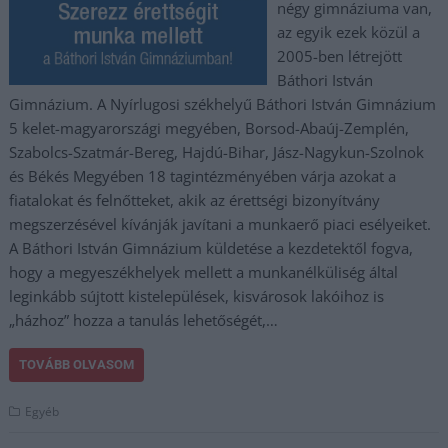
négy gimnáziuma van,
az egyik ezek közül a
2005-ben létrejött
Báthori István
Gimnázium. A Nyírlugosi székhelyű Báthori István Gimnázium
5 kelet-magyarországi megyében, Borsod-Abaúj-Zemplén,
Szabolcs-Szatmár-Bereg, Hajdú-Bihar, Jász-Nagykun-Szolnok
és Békés Megyében 18 tagintézményében várja azokat a
fiatalokat és felnőtteket, akik az érettségi bizonyítvány
megszerzésével kívánják javítani a munkaerő piaci esélyeiket.
A Báthori István Gimnázium küldetése a kezdetektől fogva,
hogy a megyeszékhelyek mellett a munkanélküliség által
leginkább sújtott kistelepülések, kisvárosok lakóihoz is
„házhoz” hozza a tanulás lehetőségét,…
TOVÁBB OLVASOM
Egyéb