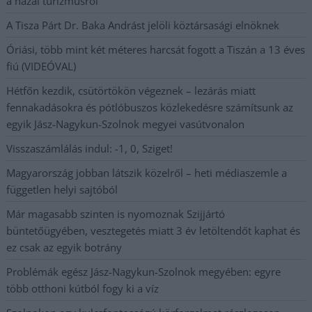
a hazai turizmusról
A Tisza Párt Dr. Baka Andrást jelöli köztársasági elnöknek
Óriási, több mint két méteres harcsát fogott a Tiszán a 13 éves
fiú (VIDEÓVAL)
Hétfőn kezdik, csütörtökön végeznek – lezárás miatt
fennakadásokra és pótlóbuszos közlekedésre számítsunk az
egyik Jász-Nagykun-Szolnok megyei vasútvonalon
Visszaszámlálás indul: -1, 0, Sziget!
Magyarország jobban látszik közelről – heti médiaszemle a
független helyi sajtóból
Már magasabb szinten is nyomoznak Szijjártó
büntetőügyében, vesztegetés miatt 3 év letöltendőt kaphat és
ez csak az egyik botrány
Problémák egész Jász-Nagykun-Szolnok megyében: egyre
több otthoni kútból fogy ki a víz