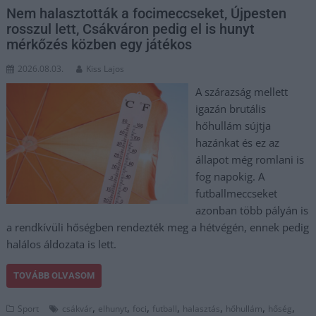
Nem halasztották a focimeccseket, Újpesten
rosszul lett, Csákváron pedig el is hunyt
mérkőzés közben egy játékos
2026.08.03.
Kiss Lajos
A szárazság mellett
igazán brutális
hőhullám sújtja
hazánkat és ez az
állapot még romlani is
fog napokig. A
futballmeccseket
azonban több pályán is
a rendkívüli hőségben rendezték meg a hétvégén, ennek pedig
halálos áldozata is lett.
TOVÁBB OLVASOM
,
,
,
,
,
,
,
Sport
csákvár
elhunyt
foci
futball
halasztás
hőhullám
hőség