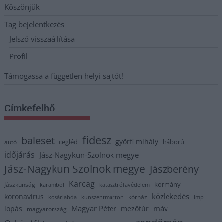
Köszönjük
Tag bejelentkezés
Jelszó visszaállítása
Profil
Támogassa a független helyi sajtót!
Címkefelhő
fidesz
baleset
györfi mihály
cegléd
háború
autó
időjárás
Jász-Nagykun-Szolnok megye
Jász-Nagykun Szolnok megye
Jászberény
Karcag
kormány
Jászkunság
karambol
katasztrófavédelem
közlekedés
koronavírus
kórház
kosárlabda
kunszentmárton
lmp
Magyar Péter
máv
lopás
mezőtúr
magyarország