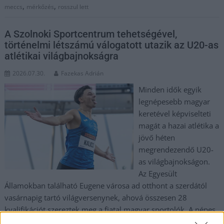
,
,
meccs
mérkőzés
rosszul lett
A Szolnoki Sportcentrum tehetségével,
történelmi létszámú válogatott utazik az U20-as
atlétikai világbajnokságra
2026.07.30.
Fazekas Adrián
Minden idők egyik
legnépesebb magyar
keretével képviselteti
magát a hazai atlétika a
jövő héten
megrendezendő U20-
as világbajnokságon.
Az Egyesült
Államokban található Eugene városa ad otthont a szerdától
vasárnapig tartó világversenynek, ahová összesen 28
kvalifikációt szereztek meg a fiatal magyar sportolók. A népes
delegációban a felnőtt bajnokok és Eb-győztesek mellett a