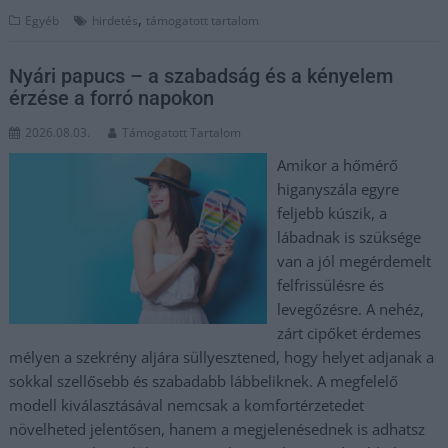
,
Egyéb
hirdetés
támogatott tartalom
Nyári papucs – a szabadság és a kényelem
érzése a forró napokon
2026.08.03.
Támogatott Tartalom
Amikor a hőmérő
higanyszála egyre
feljebb kúszik, a
lábadnak is szüksége
van a jól megérdemelt
felfrissülésre és
levegőzésre. A nehéz,
zárt cipőket érdemes
mélyen a szekrény aljára süllyesztened, hogy helyet adjanak a
sokkal szellősebb és szabadabb lábbeliknek. A megfelelő
modell kiválasztásával nemcsak a komfortérzetedet
növelheted jelentősen, hanem a megjelenésednek is adhatsz