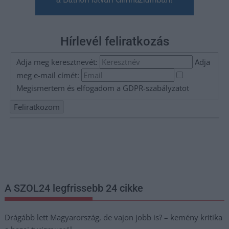
Hírlevél feliratkozás
Adja meg keresztnevét:
Adja
meg e-mail címét:
Megismertem és elfogadom a
GDPR-szabályzat
ot
Nem szeretne lemaradni semmiről? Csak egy kattintás, és hírlevelünk a
legfrissebb információkkal és exkluzív tartalmakkal hétről hétre
postaládájába érkezik!
A SZOL24 legfrissebb 24 cikke
Drágább lett Magyarország, de vajon jobb is? – kemény kritika