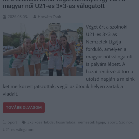
magyar női U21-es 3×3-as válogatott
2026.08.03.
Horváth Zsolt
Véget ért a szolnoki
U21-es 3×3-as
Nemzetek Ligája
forduló, amelyen a
magyar női válogatott
is pályára lépett. A
hazai rendezésű torna
utolsó napján a mieink
két mérkőzést játszottak, végül az ötödik helyen zárták a
viadalt.
TOVÁBB OLVASOM
,
,
,
,
,
Sport
3x3 kosárlabda
kosárlabda
nemzetek ligája
sport
Szolnok
U21-es válogatott