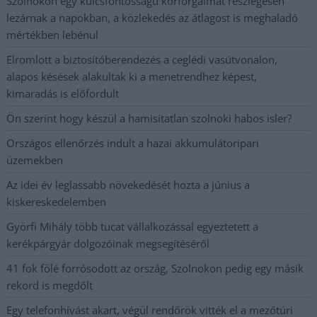
Szolnokon egy kulcsfontosságú körforgalmat részlegesen
lezárnak a napokban, a közlekedés az átlagost is meghaladó
mértékben lebénul
Elromlott a biztosítóberendezés a ceglédi vasútvonalon,
alapos késések alakultak ki a menetrendhez képest,
kimaradás is előfordult
Ön szerint hogy készül a hamisítatlan szolnoki habos isler?
Országos ellenőrzés indult a hazai akkumulátoripari
üzemekben
Az idei év leglassabb növekedését hozta a június a
kiskereskedelemben
Györfi Mihály több tucat vállalkozással egyeztetett a
kerékpárgyár dolgozóinak megsegítéséről
41 fok fölé forrósodott az ország, Szolnokon pedig egy másik
rekord is megdőlt
Egy telefonhívást akart, végül rendőrök vitték el a mezőtúri