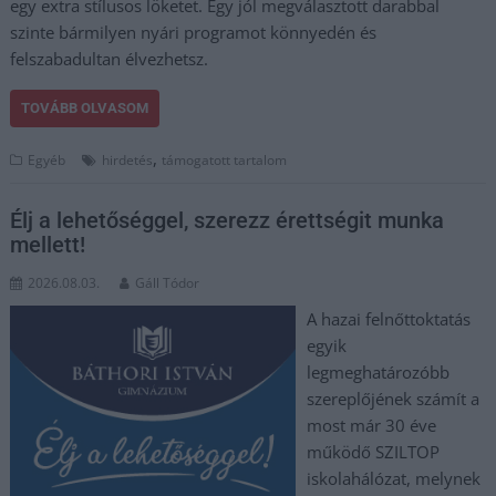
egy extra stílusos löketet. Egy jól megválasztott darabbal
szinte bármilyen nyári programot könnyedén és
felszabadultan élvezhetsz.
TOVÁBB OLVASOM
,
Egyéb
hirdetés
támogatott tartalom
Élj a lehetőséggel, szerezz érettségit munka
mellett!
2026.08.03.
Gáll Tódor
A hazai felnőttoktatás
egyik
legmeghatározóbb
szereplőjének számít a
most már 30 éve
működő SZILTOP
iskolahálózat, melynek