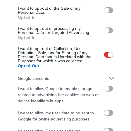
use your data for below specified purposes in below Google
aratott a Sándorfalva felett a Tiszaligeti Stadionban. A két,
consent section.
I want to opt-out of the Sale of my
Personal Data.
Megye I-ből feljutott gárda összecsapásán a hazaiak gólvágói,
Opted In
Annus Árpád és Iván Milán duplázni tudtak.
I want to opt-out of processing my
Personal Data for Targeted Advertising.
TOVÁBB OLVASOM
Opted In
,
,
,
,
,
Sport
futball
győzelem
labdarúgás
nb III
sport
szolnoki máv
I want to opt-out of Collection, Use,
Retention, Sale, and/or Sharing of my
Personal Data that Is Unrelated with the
Purposes for which it was collected.
A fogszabályozás jövője: láthatatlan
Opted Out
megoldások
Google consents
2026.07.22.
Gáll Tódor
I want to allow Google to enable storage
Támogatott tartalom!
related to advertising like cookies on web or
Az elmúlt évek
device identifiers in apps.
technológiai fejlődése
új korszakot nyitott a
I want to allow my user data to be sent to
fogszabályozás terén,
Google for online advertising purposes.
különös tekintettel az