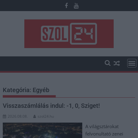
Skip
to
content
Kategória:
Egyéb
Visszaszámlálás indul: -1, 0, Sziget!
2026.08.08.
szol24.hu
A világsztárokat
felvonultató zenei