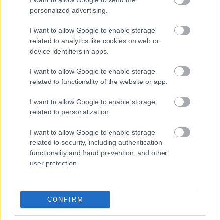
I want to allow Google to send me
esztétikai kezelésekre.
personalized advertising.
Manapság már nincs
szükség arra, hogy megelégedj a fémes mosollyal; az átlátszó
I want to allow Google to enable storage
sínrendszerek szinte láthatatlanul segítik a fogakat rendezett
related to analytics like cookies on web or
sorba állítani. Ennek köszönhetően jelentősen megváltozott az
device identifiers in apps.
emberek hozzáállása a fogszabályozáshoz, és egyre többen
élnek ezzel a modern megoldással. Hogyan működnek az
I want to allow Google to enable storage
related to functionality of the website or app.
átlátszó fogszabályozók? A MesterDent Fogászati Rendelőben
alkalmazott átlátszó sínrendszerek egyedileg tervezett,
I want to allow Google to enable storage
többnyire átlátszó műanyag sínekből állnak, amelyek a
related to personalization.
kezelési tervnek megfelelő, fokozatos erőhatásokkal segítik a
fogak mozgatását. Az első konzultáció során…
I want to allow Google to enable storage
related to security, including authentication
TOVÁBB OLVASOM
functionality and fraud prevention, and other
user protection.
Egyéb
CONFIRM
A legfontosabb tudnivalók a kannabiszról és a
CBD-ről