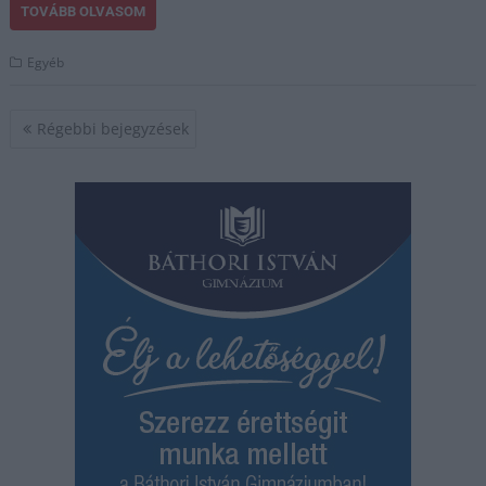
TOVÁBB OLVASOM
Egyéb
Bejegyzés
Régebbi bejegyzések
navigáció