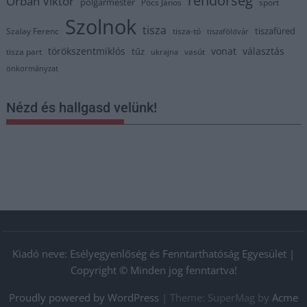
rendőrség
Orbán Viktor
polgármester
Pócs János
sport
Szolnok
tisza
tiszafüred
Szalay Ferenc
tisza-tó
tiszaföldvár
törökszentmiklós
vonat
választás
tűz
tisza part
vasút
ukrajna
önkormányzat
Nézd és hallgasd velünk!
Kiadó neve: Esélyegyenlőség és Fenntarthatóság Egyesület |
Copyright © Minden jog fenntartva!
Proudly powered by WordPress
|
Theme: SuperMag by
Acme