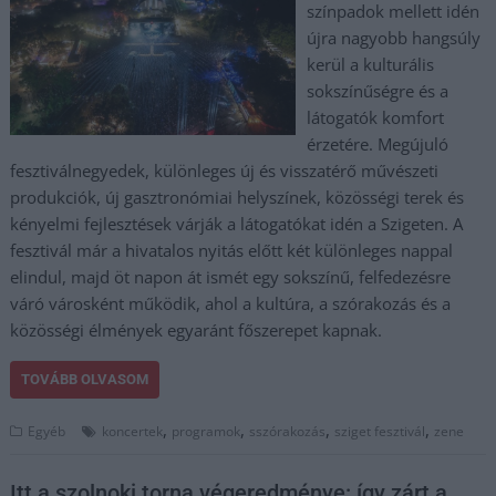
színpadok mellett idén
újra nagyobb hangsúly
kerül a kulturális
sokszínűségre és a
látogatók komfort
érzetére. Megújuló
fesztiválnegyedek, különleges új és visszatérő művészeti
produkciók, új gasztronómiai helyszínek, közösségi terek és
kényelmi fejlesztések várják a látogatókat idén a Szigeten. A
fesztivál már a hivatalos nyitás előtt két különleges nappal
elindul, majd öt napon át ismét egy sokszínű, felfedezésre
váró városként működik, ahol a kultúra, a szórakozás és a
közösségi élmények egyaránt főszerepet kapnak.
TOVÁBB OLVASOM
,
,
,
,
Egyéb
koncertek
programok
sszórakozás
sziget fesztivál
zene
Itt a szolnoki torna végeredménye: így zárt a