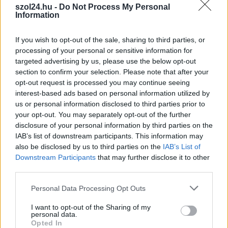
szol24.hu -
Do Not Process My Personal
Szolnoki Sportcentrum tehetsége is helyet kapott.
Information
TOVÁBB OLVASOM
If you wish to opt-out of the sale, sharing to third parties, or
processing of your personal or sensitive information for
,
,
,
,
,
Sport
atlétika
delegáció
kalics krisztián
kvalifikáció
sport
targeted advertising by us, please use the below opt-out
,
,
,
,
sportoló
Szolnok
Szolnoki Sportcentrum
U20
világbajnokság
section to confirm your selection. Please note that after your
opt-out request is processed you may continue seeing
interest-based ads based on personal information utilized by
Magabiztos hazai siker az NB III nyitányán a
us or personal information disclosed to third parties prior to
Tiszaligetben
your opt-out. You may separately opt-out of the further
2026.07.27.
szol24.hu
disclosure of your personal information by third parties on the
IAB’s list of downstream participants. This information may
Igen gólgazdag és
also be disclosed by us to third parties on the
IAB’s List of
látványos mérkőzéssel
Downstream Participants
that may further disclose it to other
indult a 2026/27-es
third parties.
bajnoki szezon az NB
Please note that this website/app uses one or more Google
Personal Data Processing Opt Outs
III. Dél-Keleti
services and may gather and store information including but
csoportjában, a
not limited to your visit or usage behaviour. You may click to
I want to opt-out of the Sharing of my
szolnoki csapat 5–2-es
personal data.
grant or deny consent to Google and its third-party tags to
Opted In
magabiztos győzelmet