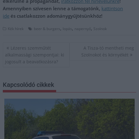
elkerülné a propagandát,
iratkozzon fel hírlevelünkre
!
Amennyiben szívesen lenne a támogatónk,
kattintson
ide
és csatlakozzon adománygyűjtésünkhöz!
,
,
,
Kék hírek
beer & burgers
lopás
napernyő
Szolnok
Bejegyzés
Lézeres szemműtét
A Tisza-tó mentheti meg
navigáció
alkalmassági szempontjai: ki
Szolnokot és környékét
jogosult a beavatkozásra?
Kapcsolódó cikkek