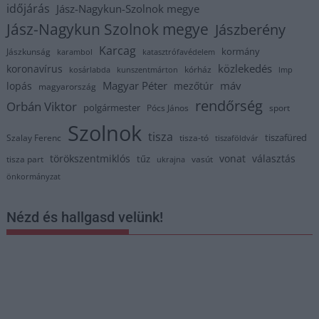
időjárás
Jász-Nagykun-Szolnok megye
Jász-Nagykun Szolnok megye
Jászberény
Karcag
kormány
Jászkunság
karambol
katasztrófavédelem
közlekedés
koronavírus
kórház
kosárlabda
kunszentmárton
lmp
Magyar Péter
máv
lopás
mezőtúr
magyarország
rendőrség
Orbán Viktor
polgármester
Pócs János
sport
Szolnok
tisza
tiszafüred
Szalay Ferenc
tisza-tó
tiszaföldvár
törökszentmiklós
vonat
választás
tűz
tisza part
vasút
ukrajna
önkormányzat
Nézd és hallgasd velünk!