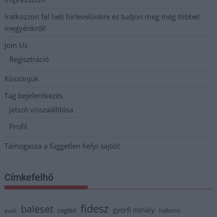
Iratkozzon fel heti hírlevelünkre és tudjon meg még többet
megyénkről!
Join Us
Regisztráció
Köszönjük
Tag bejelentkezés
Jelszó visszaállítása
Profil
Támogassa a független helyi sajtót!
Címkefelhő
fidesz
baleset
györfi mihály
cegléd
háború
autó