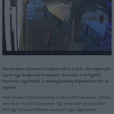
Két keréken távozott a helyszínről az a férfi, aki napernyőt
lopott egy burgerező teraszáról. Az esetet a térfigyelő
kamerák rögzítették, a vendéglátóhely feljelentést tett az
ügyben.
Nem mindeni bűncselekmény történt hétfő hajnalban, néhány
perccel öt óra előtt Szolnokon. Egy ismeretlen piros biciklis
férfi egy belvárosi étterem teraszáról egy nagyméretű