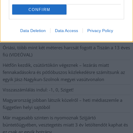
postaládájába érkezik!
CONFIRM
A SZOL24 legfrissebb 24 cikke
Data Deletion
Data Access
Privacy Policy
A Tisza Párt Dr. Baka Andrást jelöli köztársasági elnöknek
Óriási, több mint két méteres harcsát fogott a Tiszán a 13 éves
fiú (VIDEÓVAL)
Hétfőn kezdik, csütörtökön végeznek – lezárás miatt
fennakadásokra és pótlóbuszos közlekedésre számítsunk az
egyik Jász-Nagykun-Szolnok megyei vasútvonalon
Visszaszámlálás indul: -1, 0, Sziget!
Magyarország jobban látszik közelről – heti médiaszemle a
független helyi sajtóból
Már magasabb szinten is nyomoznak Szijjártó
büntetőügyében, vesztegetés miatt 3 év letöltendőt kaphat és
ez csak az egyik botrány