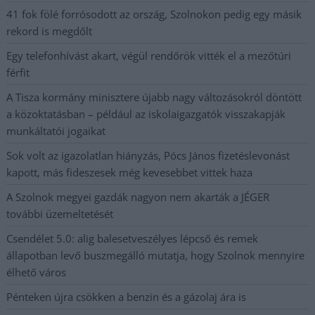
41 fok fölé forrósodott az ország, Szolnokon pedig egy másik
rekord is megdőlt
Egy telefonhívást akart, végül rendőrök vitték el a mezőtúri
férfit
A Tisza kormány minisztere újabb nagy változásokról döntött
a közoktatásban – például az iskolaigazgatók visszakapják
munkáltatói jogaikat
Sok volt az igazolatlan hiányzás, Pócs János fizetéslevonást
kapott, más fideszesek még kevesebbet vittek haza
A Szolnok megyei gazdák nagyon nem akarták a JÉGER
további üzemeltetését
Csendélet 5.0: alig balesetveszélyes lépcső és remek
állapotban levő buszmegálló mutatja, hogy Szolnok mennyire
élhető város
Pénteken újra csökken a benzin és a gázolaj ára is