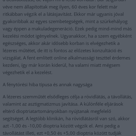
véve nem állapítottak meg ilyen, 60 éves kor felett már
ritkábban végzik el a látásjavítást. Ekkor már ugyanis jóval
gyakoribbak az egyes szembetegségek, mint a szürkehályog
vagy éppen a makuladegeneráció. Ezek pedig mind-mind más
kezelési módot igényelnek. Ugyanakkor, ha a szem egyébként
egészséges, akkor akár idősebb korban is elvégezhetik a
lézeres műtétet, de itt is fontos az előzetes konzultáció és
vizsgálat. A fent említett online alkalmassági teszttel érdemes
kezdeni, így már korán kiderül, ha valami miatt mégsem
végezhetik el a kezelést.
A fénytörési hiba típusa és annak nagysága
A lézeres szemműtét elsődleges célja a rövidlátás, a távollátás,
valamint az asztigmatizmus javítása. A különféle eljárások
eltérő dioptriatartományokban nyújtanak megfelelő
segítséget. A legtöbb klinikán, ha rövidlátásról van szó, akkor
azt -1,00 és -10,00 dioptria között végzik el. Ami pedig a
távollátást illeti, ezt +0,50 és +5,00 dioptria között tudják