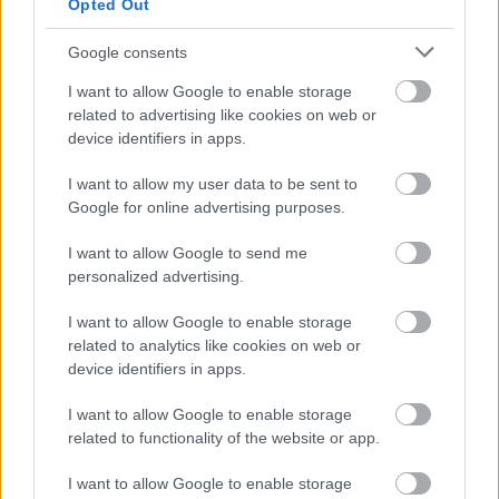
Opted Out
mosolytervezésben?
Amikor valaki elhatározza, hogy átfogóan megújítja a
Google consents
mosolyát, gyakran merül fel a kérdés: hol érdemes
I want to allow Google to enable storage
elkezdeni...
related to advertising like cookies on web or
Egyéb
device identifiers in apps.
I want to allow my user data to be sent to
Google for online advertising purposes.
I want to allow Google to send me
personalized advertising.
I want to allow Google to enable storage
related to analytics like cookies on web or
device identifiers in apps.
I want to allow Google to enable storage
related to functionality of the website or app.
2026.08.03.
Támogatott Tartalom
I want to allow Google to enable storage