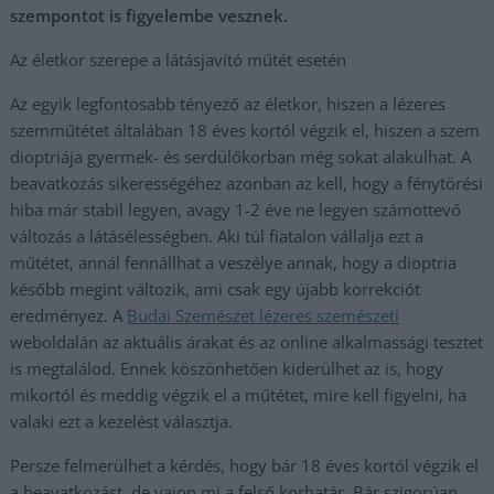
szempontot is figyelembe vesznek.
Az életkor szerepe a látásjavító műtét esetén
Az egyik legfontosabb tényező az életkor, hiszen a lézeres
szemműtétet általában 18 éves kortól végzik el, hiszen a szem
dioptriája gyermek- és serdülőkorban még sokat alakulhat. A
beavatkozás sikerességéhez azonban az kell, hogy a fénytörési
hiba már stabil legyen, avagy 1-2 éve ne legyen számottevő
változás a látásélességben. Aki túl fiatalon vállalja ezt a
műtétet, annál fennállhat a veszélye annak, hogy a dioptria
később megint változik, ami csak egy újabb korrekciót
eredményez. A
Budai Szemészet lézeres szemészeti
weboldalán az aktuális árakat és az online alkalmassági tesztet
is megtalálod. Ennek köszönhetően kiderülhet az is, hogy
mikortól és meddig végzik el a műtétet, mire kell figyelni, ha
valaki ezt a kezelést választja.
Persze felmerülhet a kérdés, hogy bár 18 éves kortól végzik el
a beavatkozást, de vajon mi a felső korhatár. Bár szigorúan