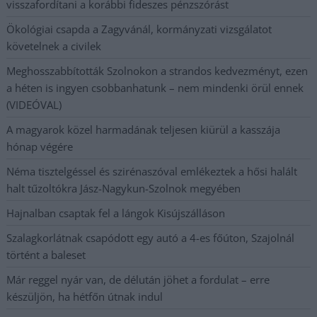
visszafordítani a korábbi fideszes pénzszórást
Ökológiai csapda a Zagyvánál, kormányzati vizsgálatot
követelnek a civilek
Meghosszabbították Szolnokon a strandos kedvezményt, ezen
a héten is ingyen csobbanhatunk – nem mindenki örül ennek
(VIDEÓVAL)
A magyarok közel harmadának teljesen kiürül a kasszája
hónap végére
Néma tisztelgéssel és szirénaszóval emlékeztek a hősi halált
halt tűzoltókra Jász-Nagykun-Szolnok megyében
Hajnalban csaptak fel a lángok Kisújszálláson
Szalagkorlátnak csapódott egy autó a 4-es főúton, Szajolnál
történt a baleset
Már reggel nyár van, de délután jöhet a fordulat – erre
készüljön, ha hétfőn útnak indul