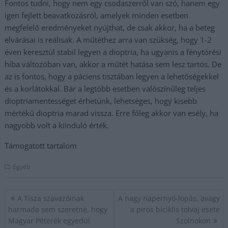
Fontos tudni, hogy nem egy csodaszerről van szó, hanem egy
igen fejlett beavatkozásról, amelyek minden esetben
megfelelő eredményeket nyújthat, de csak akkor, ha a beteg
elvárásai is reálisak. A műtéthez arra van szükség, hogy 1-2
éven keresztül stabil legyen a dioptria, ha ugyanis a fénytörési
hiba változóban van, akkor a műtét hatása sem lesz tartós. De
az is fontos, hogy a páciens tisztában legyen a lehetőségekkel
és a korlátokkal. Bár a legtöbb esetben valószínűleg teljes
dioptriamentességet érhetünk, lehetséges, hogy kisebb
mértékű dioptria marad vissza. Erre főleg akkor van esély, ha
nagyobb volt a kiinduló érték.
Támogatott tartalom
Egyéb
Bejegyzés
A Tisza szavazóinak
A nagy napernyő-lopás, avagy
navigáció
harmada sem szeretné, hogy
a piros biciklis tolvaj esete
Magyar Péterék egyedül
Szolnokon