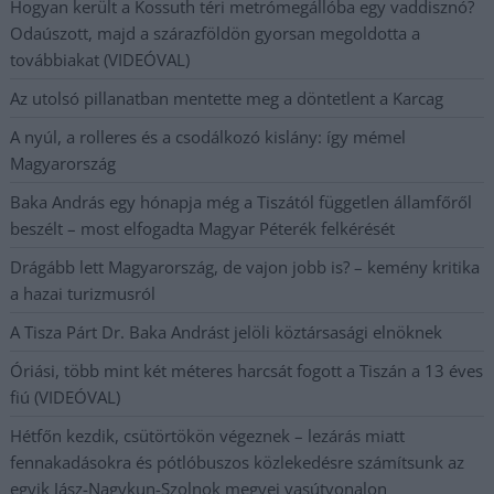
Hogyan került a Kossuth téri metrómegállóba egy vaddisznó?
Odaúszott, majd a szárazföldön gyorsan megoldotta a
továbbiakat (VIDEÓVAL)
Az utolsó pillanatban mentette meg a döntetlent a Karcag
A nyúl, a rolleres és a csodálkozó kislány: így mémel
Magyarország
Baka András egy hónapja még a Tiszától független államfőről
beszélt – most elfogadta Magyar Péterék felkérését
Drágább lett Magyarország, de vajon jobb is? – kemény kritika
a hazai turizmusról
A Tisza Párt Dr. Baka Andrást jelöli köztársasági elnöknek
Óriási, több mint két méteres harcsát fogott a Tiszán a 13 éves
fiú (VIDEÓVAL)
Hétfőn kezdik, csütörtökön végeznek – lezárás miatt
fennakadásokra és pótlóbuszos közlekedésre számítsunk az
egyik Jász-Nagykun-Szolnok megyei vasútvonalon