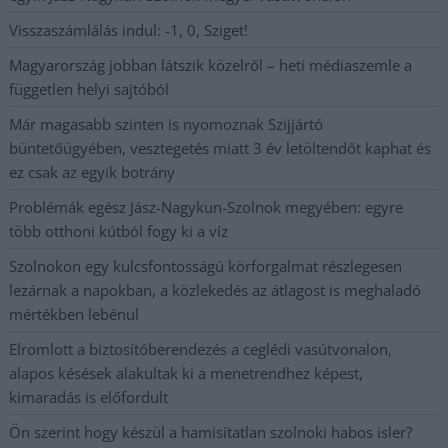
Visszaszámlálás indul: -1, 0, Sziget!
Magyarország jobban látszik közelről – heti médiaszemle a
független helyi sajtóból
Már magasabb szinten is nyomoznak Szijjártó
büntetőügyében, vesztegetés miatt 3 év letöltendőt kaphat és
ez csak az egyik botrány
Problémák egész Jász-Nagykun-Szolnok megyében: egyre
több otthoni kútból fogy ki a víz
Szolnokon egy kulcsfontosságú körforgalmat részlegesen
lezárnak a napokban, a közlekedés az átlagost is meghaladó
mértékben lebénul
Elromlott a biztosítóberendezés a ceglédi vasútvonalon,
alapos késések alakultak ki a menetrendhez képest,
kimaradás is előfordult
Ön szerint hogy készül a hamisítatlan szolnoki habos isler?