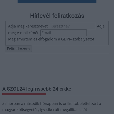
Hírlevél feliratkozás
Adja meg keresztnevét:
Adja
meg e-mail címét:
Megismertem és elfogadom a
GDPR-szabályzat
ot
Nem szeretne lemaradni semmiről? Csak egy kattintás, és hírlevelünk a
legfrissebb információkkal és exkluzív tartalmakkal hétről hétre
postaládájába érkezik!
A SZOL24 legfrissebb 24 cikke
Zsinórban a második hónapban is óriási többlettel zárt a
magyar költségvetés, így sikerült megállítani, sőt