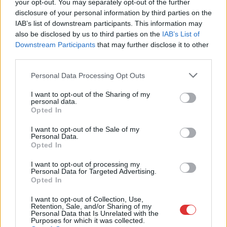
your opt-out. You may separately opt-out of the further
disclosure of your personal information by third parties on the
A világsztárokat felvonultató zenei színpadok mellett idén
IAB’s list of downstream participants. This information may
újra nagyobb hangsúly kerül a kulturális sokszínűségre és
also be disclosed by us to third parties on the
IAB’s List of
a...
Downstream Participants
that may further disclose it to other
Egyéb
third parties.
Please note that this website/app uses one or more Google
Personal Data Processing Opt Outs
services and may gather and store information including but
not limited to your visit or usage behaviour. You may click to
I want to opt-out of the Sharing of my
personal data.
grant or deny consent to Google and its third-party tags to
Opted In
use your data for below specified purposes in below Google
consent section.
I want to opt-out of the Sale of my
Personal Data.
Opted In
I want to opt-out of processing my
Personal Data for Targeted Advertising.
Opted In
I want to opt-out of Collection, Use,
Retention, Sale, and/or Sharing of my
2026.08.03.
Támogatott Tartalom
Personal Data that Is Unrelated with the
Purposes for which it was collected.
Egyenes és ragyogó: Mi a helyes sorrend a