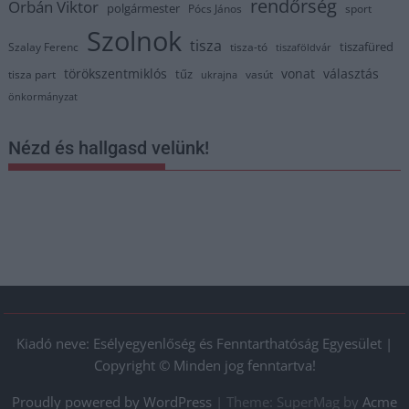
rendőrség
Orbán Viktor
polgármester
Pócs János
sport
Szolnok
tisza
tiszafüred
Szalay Ferenc
tisza-tó
tiszaföldvár
törökszentmiklós
vonat
választás
tűz
tisza part
vasút
ukrajna
önkormányzat
Nézd és hallgasd velünk!
Kiadó neve: Esélyegyenlőség és Fenntarthatóság Egyesület |
Copyright © Minden jog fenntartva!
Proudly powered by WordPress
|
Theme: SuperMag by
Acme