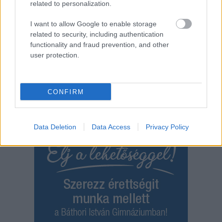
related to personalization.
Nyári papucs – a szabadság és a kényelem érzése a
forró napokon
I want to allow Google to enable storage
Amikor a hőmérő higanyszála egyre feljebb kúszik, a
related to security, including authentication
lábadnak is szüksége van a jól megérdemelt felfrissülésre...
functionality and fraud prevention, and other
Egyéb
user protection.
CONFIRM
Data Deletion
Data Access
Privacy Policy