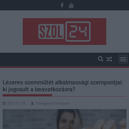
Skip
to
content
Lézeres szemműtét alkalmassági szempontjai:
ki jogosult a beavatkozásra?
2025.07.10.
Támogatott Tartalom