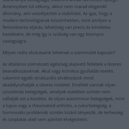
Amennyiben túl vékony, akkor nem marad elegendő
állomány, ami veszélyezteti a stabilitást. Az igaz, hogy a
modern technológiának köszönhetően, mint amilyen a
femtolézeres eljárás, lehetőség van precíz és kíméletes
kezelésére, de még így is szükség van egy bizonyos
vastagságra.
Milyen reális elvárásaink lehetnek a szemműtét kapcsán?
Az általános szemészeti egészség alapvető feltétele a lézeres
beavatkozásoknak. Akut vagy krónikus gyulladás esetén,
valamint egyéb strukturális elváltozások mind
akadályozhatják a sikeres műtétet. Emellett vannak olyan
szisztémás betegségek, amelyek esetében szintén nem
vállalják ezt a kezelést. Az olyan autoimmun betegségek, mint
a lupus vagy a rheumatoid arthritis, a cukorbetegség, a
hormonális problémák szintén kizáró tényezők, de terhesség
és szoptatás alatt sem ajánlott elvégeztetni.