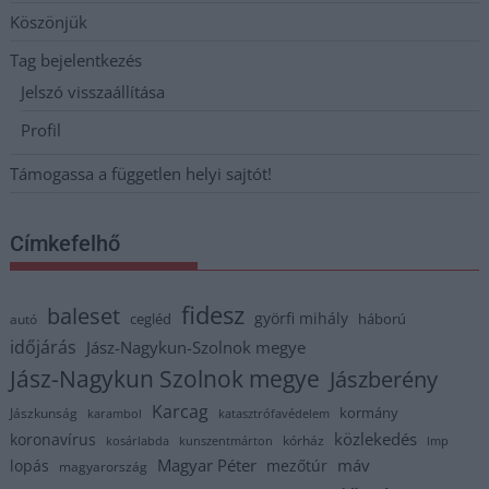
Köszönjük
Tag bejelentkezés
Jelszó visszaállítása
Profil
Támogassa a független helyi sajtót!
Címkefelhő
fidesz
baleset
györfi mihály
cegléd
háború
autó
időjárás
Jász-Nagykun-Szolnok megye
Jász-Nagykun Szolnok megye
Jászberény
Karcag
kormány
Jászkunság
karambol
katasztrófavédelem
közlekedés
koronavírus
kórház
kosárlabda
kunszentmárton
lmp
Magyar Péter
máv
lopás
mezőtúr
magyarország