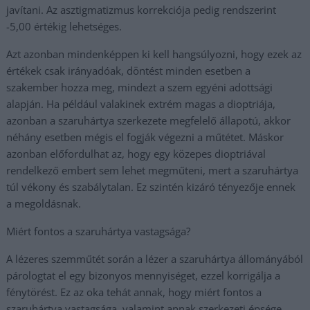
javítani. Az asztigmatizmus korrekciója pedig rendszerint
-5,00 értékig lehetséges.
Azt azonban mindenképpen ki kell hangsúlyozni, hogy ezek az
értékek csak irányadóak, döntést minden esetben a
szakember hozza meg, mindezt a szem egyéni adottsági
alapján. Ha például valakinek extrém magas a dioptriája,
azonban a szaruhártya szerkezete megfelelő állapotú, akkor
néhány esetben mégis el fogják végezni a műtétet. Máskor
azonban előfordulhat az, hogy egy közepes dioptriával
rendelkező embert sem lehet megműteni, mert a szaruhártya
túl vékony és szabálytalan. Ez szintén kizáró tényezője ennek
a megoldásnak.
Miért fontos a szaruhártya vastagsága?
A lézeres szemműtét során a lézer a szaruhártya állományából
párologtat el egy bizonyos mennyiséget, ezzel korrigálja a
fénytörést. Ez az oka tehát annak, hogy miért fontos a
szaruhártya vastagsága, valamint annak szerkezeti épsége.