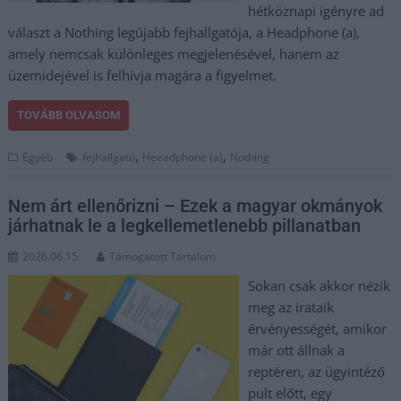
hétköznapi igényre ad
választ a Nothing legújabb fejhallgatója, a Headphone (a),
amely nemcsak különleges megjelenésével, hanem az
üzemidejével is felhívja magára a figyelmet.
TOVÁBB OLVASOM
,
,
Egyéb
fejhallgató
Heeadphone (a)
Nothing
Nem árt ellenőrizni – Ezek a magyar okmányok
járhatnak le a legkellemetlenebb pillanatban
2026.06.15.
Támogatott Tartalom
Sokan csak akkor nézik
meg az irataik
érvényességét, amikor
már ott állnak a
reptéren, az ügyintéző
pult előtt, egy