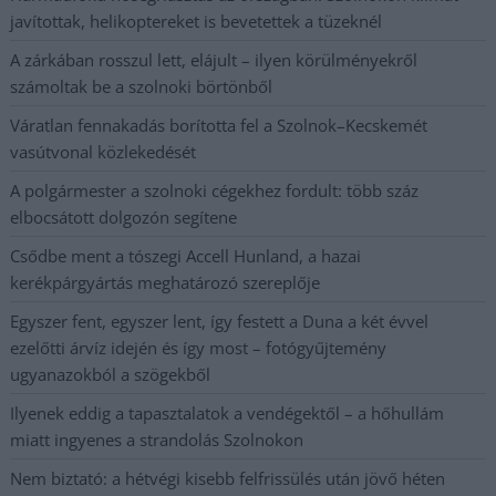
javítottak, helikoptereket is bevetettek a tüzeknél
A zárkában rosszul lett, elájult – ilyen körülményekről
számoltak be a szolnoki börtönből
Váratlan fennakadás borította fel a Szolnok–Kecskemét
vasútvonal közlekedését
A polgármester a szolnoki cégekhez fordult: több száz
elbocsátott dolgozón segítene
Csődbe ment a tószegi Accell Hunland, a hazai
kerékpárgyártás meghatározó szereplője
Egyszer fent, egyszer lent, így festett a Duna a két évvel
ezelőtti árvíz idején és így most – fotógyűjtemény
ugyanazokból a szögekből
Ilyenek eddig a tapasztalatok a vendégektől – a hőhullám
miatt ingyenes a strandolás Szolnokon
Nem biztató: a hétvégi kisebb felfrissülés után jövő héten