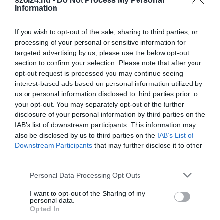
szol24.hu -
Do Not Process My Personal
Information
fűtési megoldás, hiszen
egyenletes hőeloszlást
biztosít az egész
If you wish to opt-out of the sale, sharing to third parties, or
processing of your personal or sensitive information for
otthonban. Sok
targeted advertising by us, please use the below opt-out
háztartásban azonban
section to confirm your selection. Please note that after your
természetesnek veszik, hogy a rendszer működik, ezért a
opt-out request is processed you may continue seeing
karbantartás gyakran háttérbe szorul. Pedig a fűtési szezon
interest-based ads based on personal information utilized by
végén nem árt egy átfogó ellenőrzést tartani, hogy elkerüljük a
us or personal information disclosed to third parties prior to
későbbi meghibásodásokat és az energiafogyasztás
your opt-out. You may separately opt-out of the further
növekedését.
disclosure of your personal information by third parties on the
IAB’s list of downstream participants. This information may
also be disclosed by us to third parties on the
IAB’s List of
TOVÁBB OLVASOM
Downstream Participants
that may further disclose it to other
third parties.
,
,
,
,
,
Egyéb
ellenőrzés
fűtés
karbantartás
levegősödés
meghibásodás
,
,
,
,
nyomás
padlófűtés
szivattyú
teljesítmény
termosztát
Please note that this website/app uses one or more Google
Personal Data Processing Opt Outs
services and may gather and store information including but
not limited to your visit or usage behaviour. You may click to
I want to opt-out of the Sharing of my
Milyen cipőt válasszunk a családi kiránduláshoz
personal data.
grant or deny consent to Google and its third-party tags to
– hasznos tanácsok a gondtalan
Opted In
use your data for below specified purposes in below Google