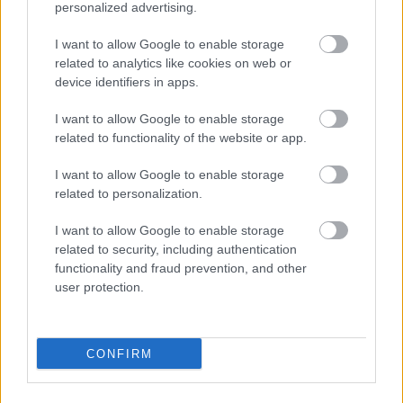
personalized advertising.
,
Egyéb
hirdetés
támogatott tartalom
I want to allow Google to enable storage
related to analytics like cookies on web or
Krimpelő fogók: kulcsfontosságú eszköz a
device identifiers in apps.
villanyszerelésben
I want to allow Google to enable storage
2026.05.20.
Támogatott Tartalom
related to functionality of the website or app.
A villanyszerelési
munkálatok során a
I want to allow Google to enable storage
krimpelő fogó éppen
related to personalization.
olyan alapvető eszköz,
I want to allow Google to enable storage
mint egy jól élezett
related to security, including authentication
ceruza az íróasztalon.
functionality and fraud prevention, and other
Hiszen azok, akik már
user protection.
találkoztak
vezetékekkel, bizonyára tisztában vannak e szerszám
jelentőségével. De mi is az a krimpelés, és miért tartják
CONFIRM
ennyire nélkülözhetetlennek?