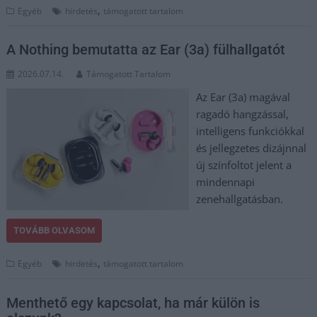
,
Egyéb
hirdetés
támogatott tartalom
A Nothing bemutatta az Ear (3a) fülhallgatót
2026.07.14.
Támogatott Tartalom
Az Ear (3a) magával
ragadó hangzással,
intelligens funkciókkal
és jellegzetes dizájnnal
új színfoltot jelent a
mindennapi
zenehallgatásban.
TOVÁBB OLVASOM
,
Egyéb
hirdetés
támogatott tartalom
Menthető egy kapcsolat, ha már külön is