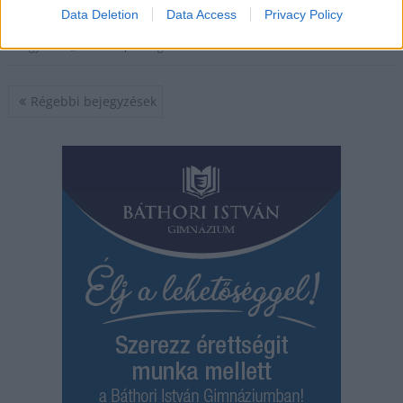
TOVÁBB OLVASOM
Data Deletion
Data Access
Privacy Policy
,
Egyéb
hirdetés
támogatott tartalom
Bejegyzés
Régebbi bejegyzések
navigáció