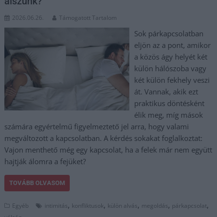
alszunk?
2026.06.26.
Támogatott Tartalom
Sok párkapcsolatban
eljön az a pont, amikor
a közös ágy helyét két
külön hálószoba vagy
két külön fekhely veszi
át. Vannak, akik ezt
praktikus döntésként
élik meg, míg mások
számára egyértelmű figyelmeztető jel arra, hogy valami
megváltozott a kapcsolatban. A kérdés sokakat foglalkoztat:
Vajon menthető még egy kapcsolat, ha a felek már nem együtt
hajtják álomra a fejüket?
TOVÁBB OLVASOM
,
,
,
,
,
Egyéb
intimitás
konfliktusok
külön alvás
megoldás
párkapcsolat