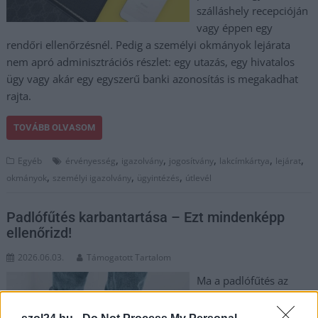
szálláshely recepcióján
vagy éppen egy
rendőri ellenőrzésnél. Pedig a személyi okmányok lejárata
nem apró adminisztrációs részlet: egy utazás, egy hivatalos
ügy vagy akár egy egyszerű banki azonosítás is megakadhat
rajta.
TOVÁBB OLVASOM
,
,
,
,
,
Egyéb
érvényesség
igazolvány
jogosítvány
lakcímkártya
lejárat
,
,
,
okmányok
személyi igazolvány
ügyintézés
útlevél
Padlófűtés karbantartása – Ezt mindenképp
ellenőrizd!
2026.06.03.
Támogatott Tartalom
Ma a padlófűtés az
egyik legkényelmesebb
és leggazdaságosabb