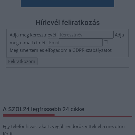
Hírlevél feliratkozás
Adja meg keresztnevét:
Adja
meg e-mail címét:
Megismertem és elfogadom a
GDPR-szabályzat
ot
Nem szeretne lemaradni semmiről? Csak egy kattintás, és hírlevelünk a
legfrissebb információkkal és exkluzív tartalmakkal hétről hétre
postaládájába érkezik!
A SZOL24 legfrissebb 24 cikke
Egy telefonhívást akart, végül rendőrök vitték el a mezőtúri
férfit