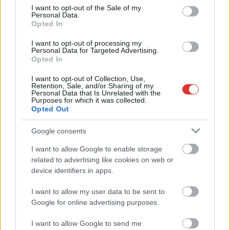
természetjáráshoz
consent section.
I want to opt-out of the Sale of my
Personal Data.
2026.05.28.
Támogatott Tartalom
Opted In
A természetben töltött
I want to opt-out of processing my
idő mindig
Personal Data for Targeted Advertising.
felejthetetlen
Opted In
élményeket nyújt,
I want to opt-out of Collection, Use,
különösen akkor, ha az
Retention, Sale, and/or Sharing of my
Personal Data that Is Unrelated with the
egész családdal indulsz
Purposes for which it was collected.
útnak. Ahhoz azonban,
Opted Out
hogy a közös kalandot
Google consents
ne rontsa el egy kellemetlen vízhólyag vagy a sajgó láb,
rendkívül fontos a megfelelő lábbeli kiválasztása. Ha
I want to allow Google to enable storage
felkészülten vágysz a zöldbe, a gördülékeny haladás és a
related to advertising like cookies on web or
biztonság garantált lesz minden családtag számára. Nézzük
device identifiers in apps.
meg, milyen szempontokat érdemes figyelembe venned,
I want to allow my user data to be sent to
mielőtt elhagynád a városi aszfaltot.
Google for online advertising purposes.
TOVÁBB OLVASOM
I want to allow Google to send me