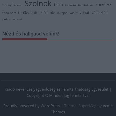
Szolnok
tisza
tiszafüred
Szalay Ferenc
tisza-tó
tiszaföldvár
törökszentmiklós
vonat
választás
tűz
tisza part
vasút
ukrajna
önkormányzat
Nézd és hallgasd velünk!
Kiadó neve: Esélyegyenlőség és Fenntarthatóság Egyesület |
Copyright © Minden jog fenntartva!
Proudly powered by WordPress
|
Theme: SuperMag by
Acme
Themes