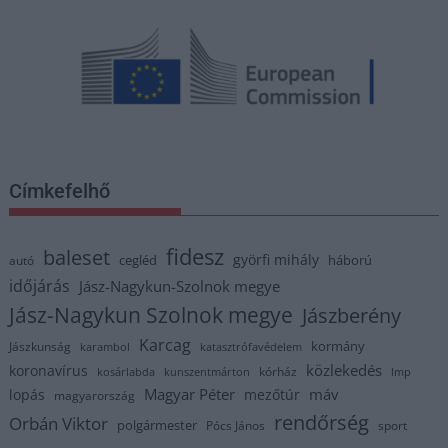
Címkefelhő
fidesz
baleset
györfi mihály
cegléd
háború
autó
időjárás
Jász-Nagykun-Szolnok megye
Jász-Nagykun Szolnok megye
Jászberény
Karcag
kormány
Jászkunság
karambol
katasztrófavédelem
közlekedés
koronavírus
kórház
kosárlabda
kunszentmárton
lmp
Magyar Péter
máv
lopás
mezőtúr
magyarország
rendőrség
Orbán Viktor
polgármester
Pócs János
sport