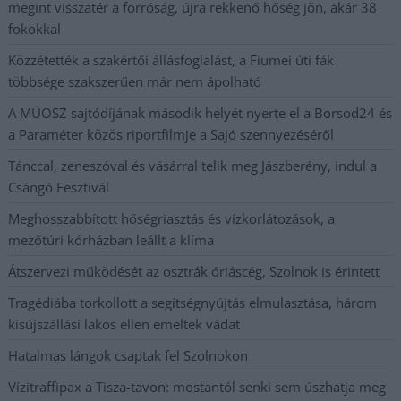
megint visszatér a forróság, újra rekkenő hőség jön, akár 38
fokokkal
Közzétették a szakértői állásfoglalást, a Fiumei úti fák
többsége szakszerűen már nem ápolható
A MÚOSZ sajtódíjának második helyét nyerte el a Borsod24 és
a Paraméter közös riportfilmje a Sajó szennyezéséről
Tánccal, zeneszóval és vásárral telik meg Jászberény, indul a
Csángó Fesztivál
Meghosszabbított hőségriasztás és vízkorlátozások, a
mezőtúri kórházban leállt a klíma
Átszervezi működését az osztrák óriáscég, Szolnok is érintett
Tragédiába torkollott a segítségnyújtás elmulasztása, három
kisújszállási lakos ellen emeltek vádat
Hatalmas lángok csaptak fel Szolnokon
Vízitraffipax a Tisza-tavon: mostantól senki sem úszhatja meg