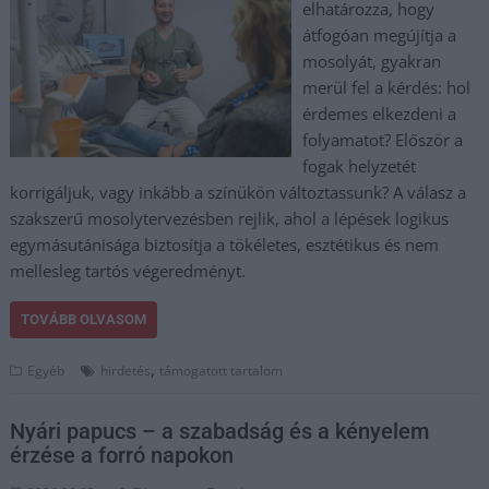
elhatározza, hogy
átfogóan megújítja a
mosolyát, gyakran
merül fel a kérdés: hol
érdemes elkezdeni a
folyamatot? Először a
fogak helyzetét
korrigáljuk, vagy inkább a színükön változtassunk? A válasz a
szakszerű mosolytervezésben rejlik, ahol a lépések logikus
egymásutánisága biztosítja a tökéletes, esztétikus és nem
mellesleg tartós végeredményt.
TOVÁBB OLVASOM
,
Egyéb
hirdetés
támogatott tartalom
Nyári papucs – a szabadság és a kényelem
érzése a forró napokon