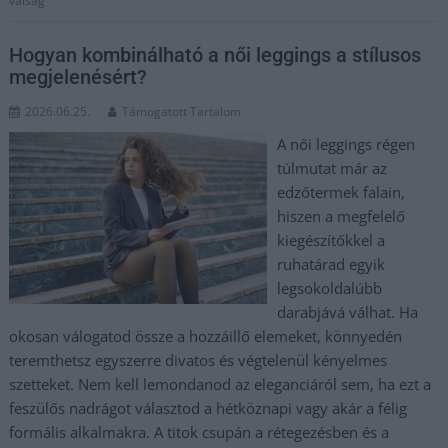
válság
Hogyan kombinálható a női leggings a stílusos
megjelenésért?
2026.06.25.
Támogatott Tartalom
A női leggings régen
túlmutat már az
edzőtermek falain,
hiszen a megfelelő
kiegészítőkkel a
ruhatárad egyik
legsokoldalúbb
darabjává válhat. Ha
okosan válogatod össze a hozzáillő elemeket, könnyedén
teremthetsz egyszerre divatos és végtelenül kényelmes
szetteket. Nem kell lemondanod az eleganciáról sem, ha ezt a
feszülős nadrágot választod a hétköznapi vagy akár a félig
formális alkalmakra. A titok csupán a rétegezésben és a