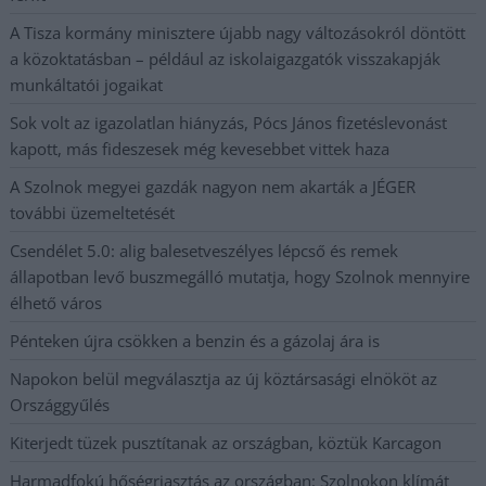
A Tisza kormány minisztere újabb nagy változásokról döntött
a közoktatásban – például az iskolaigazgatók visszakapják
munkáltatói jogaikat
Sok volt az igazolatlan hiányzás, Pócs János fizetéslevonást
kapott, más fideszesek még kevesebbet vittek haza
A Szolnok megyei gazdák nagyon nem akarták a JÉGER
további üzemeltetését
Csendélet 5.0: alig balesetveszélyes lépcső és remek
állapotban levő buszmegálló mutatja, hogy Szolnok mennyire
élhető város
Pénteken újra csökken a benzin és a gázolaj ára is
Napokon belül megválasztja az új köztársasági elnököt az
Országgyűlés
Kiterjedt tüzek pusztítanak az országban, köztük Karcagon
Harmadfokú hőségriasztás az országban: Szolnokon klímát