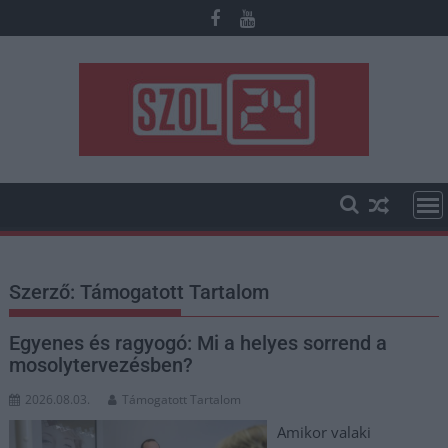
Skip
to
content
Szerző:
Támogatott Tartalom
Egyenes és ragyogó: Mi a helyes sorrend a
mosolytervezésben?
2026.08.03.
Támogatott Tartalom
Amikor valaki