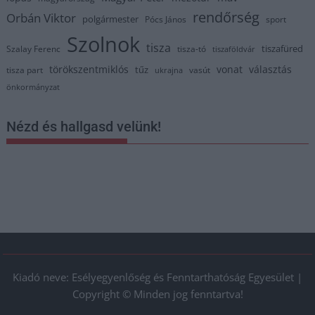
rendőrség
Orbán Viktor
polgármester
Pócs János
sport
Szolnok
tisza
tiszafüred
Szalay Ferenc
tisza-tó
tiszaföldvár
törökszentmiklós
vonat
választás
tűz
tisza part
vasút
ukrajna
önkormányzat
Nézd és hallgasd velünk!
Kiadó neve: Esélyegyenlőség és Fenntarthatóság Egyesület |
Copyright © Minden jog fenntartva!