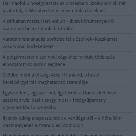
Harmadfokú hőségriasztás az országban: Szolnokon klímát
javítottak, helikoptereket is bevetettek a tüzeknél
A zárkában rosszul lett, elájult – ilyen körülményekről
számoltak be a szolnoki börtönből
Váratlan fennakadás borította fel a Szolnok–Kecskemét
vasútvonal közlekedését
A polgármester a szolnoki cégekhez fordult: több száz
elbocsátott dolgozón segítene
Csődbe ment a tószegi Accell Hunland, a hazai
kerékpárgyártás meghatározó szereplője
Egyszer fent, egyszer lent, így festett a Duna a két évvel
ezelőtti árvíz idején és így most – fotógyűjtemény
ugyanazokból a szögekből
Ilyenek eddig a tapasztalatok a vendégektől – a hőhullám
miatt ingyenes a strandolás Szolnokon
Nem biztató: a hétvégi kisebb felfrissülés után jövő héten