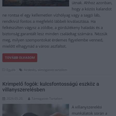
útnak. Ahhoz azonban,
hogy a közös kalandot
ne rontsa el egy kellemetlen vízhólyag vagy a sajgó láb,
rendkívül fontos a megfelelő lábbeli kiválasztása. Ha
felkészülten vágysz a zöldbe, a gördülékeny haladás és a
biztonság garantált lesz minden családtag számára. Nézzük
meg, milyen szempontokat érdemes figyelembe venned,
mielőtt elhagynád a városi aszfaltot.
TOVÁBB OLVASOM
,
Egyéb
hirdetés
támogatott tartalom
Krimpelő fogók: kulcsfontosságú eszköz a
villanyszerelésben
2026.05.20.
Támogatott Tartalom
A villanyszerelési
munkálatok során a