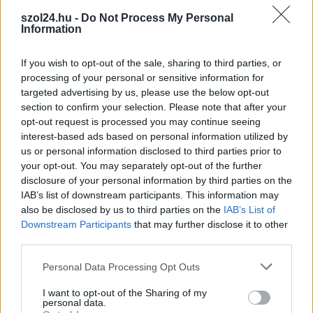
kiemelt jelentőségű az
szol24.hu -
Do Not Process My Personal
élelmiszerbiztonság,
Information
ennek egyik alapköve a
HACCP rendszer. A
If you wish to opt-out of the sale, sharing to third parties, or
HACCP nem más, mint
processing of your personal or sensitive information for
targeted advertising by us, please use the below opt-out
egy módszer, ami segít
section to confirm your selection. Please note that after your
azonosítani és kezelni
opt-out request is processed you may continue seeing
azokat a kockázatokat, amik veszélyeztethetik az élelmiszerek
interest-based ads based on personal information utilized by
biztonságát. De vajon miért fontos a HACCP minden
us or personal information disclosed to third parties prior to
élelmiszeripari szereplő számára?
your opt-out. You may separately opt-out of the further
disclosure of your personal information by third parties on the
TOVÁBB OLVASOM
IAB’s list of downstream participants. This information may
also be disclosed by us to third parties on the
IAB’s List of
,
Downstream Participants
that may further disclose it to other
Egyéb
hirdetés
támogatott tartalom
third parties.
Mindig drágának kell lennie a konyhabútornak?
Please note that this website/app uses one or more Google
Personal Data Processing Opt Outs
services and may gather and store information including but
2026.04.30.
Támogatott Tartalom
not limited to your visit or usage behaviour. You may click to
I want to opt-out of the Sharing of my
personal data.
grant or deny consent to Google and its third-party tags to
A konyha berendezése