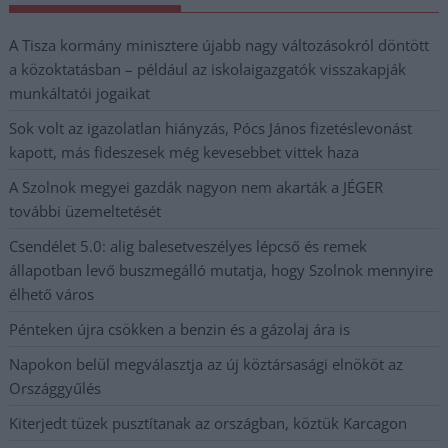
A Tisza kormány minisztere újabb nagy változásokról döntött
a közoktatásban – például az iskolaigazgatók visszakapják
munkáltatói jogaikat
Sok volt az igazolatlan hiányzás, Pócs János fizetéslevonást
kapott, más fideszesek még kevesebbet vittek haza
A Szolnok megyei gazdák nagyon nem akarták a JÉGER
további üzemeltetését
Csendélet 5.0: alig balesetveszélyes lépcső és remek
állapotban levő buszmegálló mutatja, hogy Szolnok mennyire
élhető város
Pénteken újra csökken a benzin és a gázolaj ára is
Napokon belül megválasztja az új köztársasági elnököt az
Országgyűlés
Kiterjedt tüzek pusztítanak az országban, köztük Karcagon