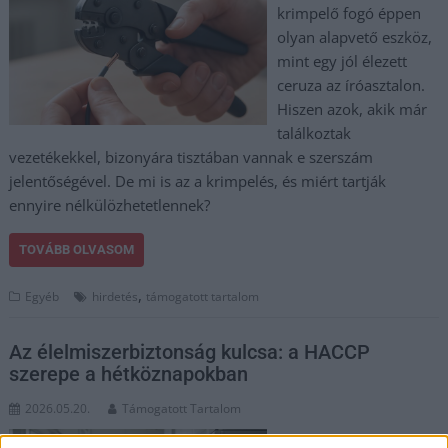
krimpelő fogó éppen
olyan alapvető eszköz,
mint egy jól élezett
ceruza az íróasztalon.
Hiszen azok, akik már
találkoztak
vezetékekkel, bizonyára tisztában vannak e szerszám
jelentőségével. De mi is az a krimpelés, és miért tartják
ennyire nélkülözhetetlennek?
TOVÁBB OLVASOM
,
Egyéb
hirdetés
támogatott tartalom
Az élelmiszerbiztonság kulcsa: a HACCP
szerepe a hétköznapokban
2026.05.20.
Támogatott Tartalom
Az élelmiszeriparban