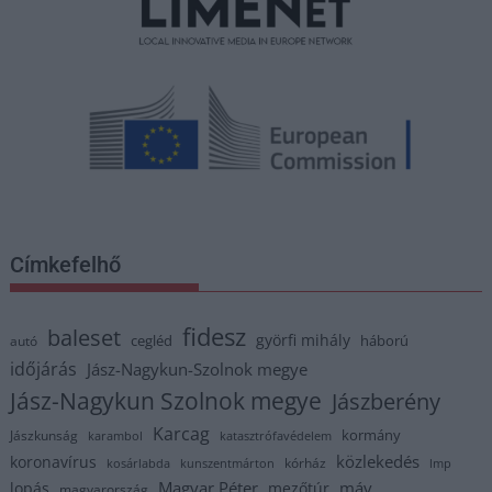
Címkefelhő
fidesz
baleset
györfi mihály
cegléd
háború
autó
időjárás
Jász-Nagykun-Szolnok megye
Jász-Nagykun Szolnok megye
Jászberény
Karcag
kormány
Jászkunság
karambol
katasztrófavédelem
közlekedés
koronavírus
kórház
kosárlabda
kunszentmárton
lmp
Magyar Péter
máv
lopás
mezőtúr
magyarország