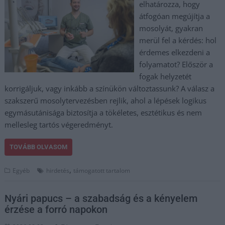
elhatározza, hogy
átfogóan megújítja a
mosolyát, gyakran
merül fel a kérdés: hol
érdemes elkezdeni a
folyamatot? Először a
fogak helyzetét
korrigáljuk, vagy inkább a színükön változtassunk? A válasz a
szakszerű mosolytervezésben rejlik, ahol a lépések logikus
egymásutánisága biztosítja a tökéletes, esztétikus és nem
mellesleg tartós végeredményt.
TOVÁBB OLVASOM
,
Egyéb
hirdetés
támogatott tartalom
Nyári papucs – a szabadság és a kényelem
érzése a forró napokon