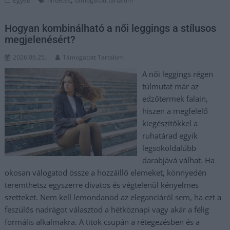
Egyéb
hirdetés
támogatott tartalom
Hogyan kombinálható a női leggings a stílusos
megjelenésért?
2026.06.25.
Támogatott Tartalom
A női leggings régen
túlmutat már az
edzőtermek falain,
hiszen a megfelelő
kiegészítőkkel a
ruhatárad egyik
legsokoldalúbb
darabjává válhat. Ha
okosan válogatod össze a hozzáillő elemeket, könnyedén
teremthetsz egyszerre divatos és végtelenül kényelmes
szetteket. Nem kell lemondanod az eleganciáról sem, ha ezt a
feszülős nadrágot választod a hétköznapi vagy akár a félig
formális alkalmakra. A titok csupán a rétegezésben és a