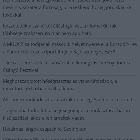
megint visszatér a forróság, újra rekkenő hőség jön, akár 38
fokokkal
Közzétették a szakértői állásfoglalást, a Fiumei úti fák
többsége szakszerűen már nem ápolható
A MÚOSZ sajtódíjának második helyét nyerte el a Borsod24 és
a Paraméter közös riportfilmje a Sajó szennyezéséről
Tánccal, zeneszóval és vásárral telik meg Jászberény, indul a
Csángó Fesztivál
Meghosszabbított hőségriasztás és vízkorlátozások, a
mezőtúri kórházban leállt a klíma
Átszervezi működését az osztrák óriáscég, Szolnok is érintett
Tragédiába torkollott a segítségnyújtás elmulasztása, három
kisújszállási lakos ellen emeltek vádat
Hatalmas lángok csaptak fel Szolnokon
Vízitraffipax a Tisza-tavon: mostantól senki sem úszhatja meg