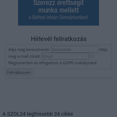
Hírlevél feliratkozás
Adja meg keresztnevét:
Adja
meg e-mail címét:
Megismertem és elfogadom a
GDPR-szabályzat
ot
Nem szeretne lemaradni semmiről? Csak egy kattintás, és hírlevelünk a
legfrissebb információkkal és exkluzív tartalmakkal hétről hétre
postaládájába érkezik!
A SZOL24 legfrissebb 24 cikke