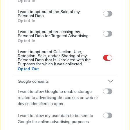
Opted In
use your data for below specified purposes in below Google
gyakran nagy
consent section.
I want to opt-out of the Sale of my
kiadásokkal társul,
Personal Data.
különösen akkor, ha
Opted In
esztétikus, kényelmes
I want to opt-out of processing my
és tartós megoldásokat
Personal Data for Targeted Advertising.
Opted In
szeretnénk. A
gyakorlatban azonban
I want to opt-out of Collection, Use,
egy jól megtervezett konyha nem feltétlenül jelenti a
Retention, Sale, and/or Sharing of my
Personal Data that Is Unrelated with the
költségvetés túllépését. Egyre többen keresnek ma olyan
Purposes for which it was collected.
megoldásokat, amelyekkel funkcionális és vonzó teret
Opted Out
hozhatnak létre anélkül, hogy vagyonokat költenének. Éppen
Google consents
ezért érdemes megvizsgálni, mitől függ valójában a
konyhabútor ára, és hogyan lehet ezt a vásárlást ésszerűen
I want to allow Google to enable storage
megközelíteni.
related to advertising like cookies on web or
device identifiers in apps.
TOVÁBB OLVASOM
I want to allow my user data to be sent to
Google for online advertising purposes.
,
Egyéb
hirdetés
támogatott tartalom