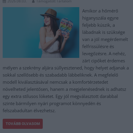
2026.08.03.
Támogatott Tartalom
Amikor a hőmérő
higanyszála egyre
feljebb kúszik, a
lábadnak is szüksége
van a jól megérdemelt
felfrissülésre és
levegőzésre. A nehéz,
zárt cipőket érdemes
mélyen a szekrény aljára süllyesztened, hogy helyet adjanak a
sokkal szellősebb és szabadabb lábbeliknek. A megfelelő
modell kiválasztásával nemcsak a komfortérzetedet
növelheted jelentősen, hanem a megjelenésednek is adhatsz
egy extra stílusos löketet. Egy jól megválasztott darabbal
szinte bármilyen nyári programot könnyedén és
felszabadultan élvezhetsz.
TOVÁBB OLVASOM