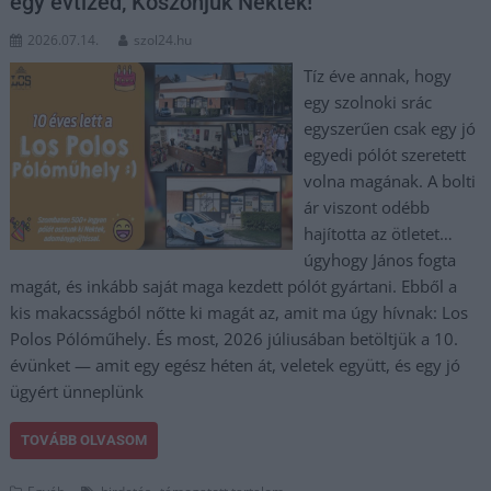
egy évtized, Köszönjük Nektek!
2026.07.14.
szol24.hu
Tíz éve annak, hogy
egy szolnoki srác
egyszerűen csak egy jó
egyedi pólót szeretett
volna magának. A bolti
ár viszont odébb
hajította az ötletet…
úgyhogy János fogta
magát, és inkább saját maga kezdett pólót gyártani. Ebből a
kis makacsságból nőtte ki magát az, amit ma úgy hívnak: Los
Polos Pólóműhely. És most, 2026 júliusában betöltjük a 10.
évünket — amit egy egész héten át, veletek együtt, és egy jó
ügyért ünneplünk
TOVÁBB OLVASOM
,