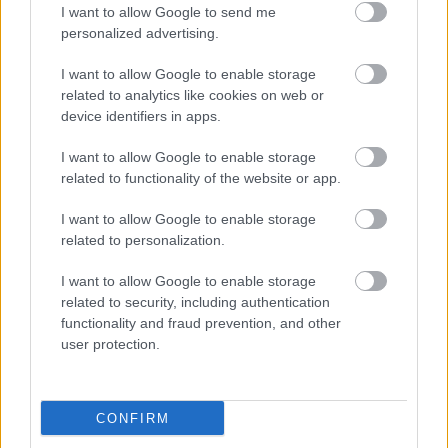
I want to allow Google to send me
A totálkáros járművek újjászületése és a
personalized advertising.
magyar vásárlók kockázatai 2026-ban
I want to allow Google to enable storage
2026.04.15.
Támogatott Tartalom
related to analytics like cookies on web or
device identifiers in apps.
Százezer fölé kúszott
tavaly a tisztán
I want to allow Google to enable storage
elektromos
related to functionality of the website or app.
személyautók
regisztrált állománya
I want to allow Google to enable storage
Magyarországon, és aki
related to personalization.
belenéz a KSH forgalmi
I want to allow Google to enable storage
adataiba, az látja, hogy
related to security, including authentication
ennek közel harmada flottacélra lett bejegyezve, zömmel
functionality and fraud prevention, and other
2021 és 2023 között, amikor az adókedvezményes lízing még
user protection.
valódi megtakarítást hozott a cégeknek. Na most ezeknek a
szerződéseknek a java idén és jövőre jár le, ami azt jelenti,
hogy az őszi elszámolási csúcsban a magyar elektromos
CONFIRM
másodpiac egyszerre kap annyi autót, amennyit eddig egy