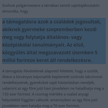
Szolnok polgármestere a témában tartott sajtótájékoztatón
elmondta, hogy
a támogatásra azok a családok jogosultak,
akiknek gyermeke szeptemberben kezdi
meg vagy folytatja általános- vagy
középiskolai tanulmányait. Az első,
közgyűlés által megszavazott ütemben 5
millió forintos keret áll rendelkezésre.
A támogatás felvételének alapvető feltétele, hogy a szülők,
illetve a törvényes képviselők bejelentett szolnoki lakcímmel
rendelkezzenek, gyereküket saját háztartásban neveljék,
valamint az egy főre jutó havi jövedelem ne haladhatja meg a
150 ezer forintot. A csomag mértéke a család anyagi
helyzetétől függően változik: amennyiben az egy főre jutó
jövedelem nem haladja meg a 70 ezer forintot,