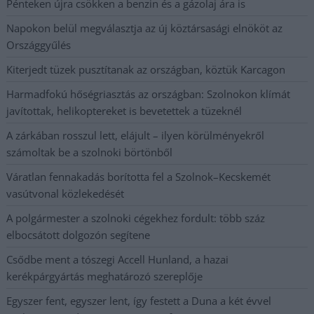
Pénteken újra csökken a benzin és a gázolaj ára is
Napokon belül megválasztja az új köztársasági elnököt az
Országgyűlés
Kiterjedt tüzek pusztítanak az országban, köztük Karcagon
Harmadfokú hőségriasztás az országban: Szolnokon klímát
javítottak, helikoptereket is bevetettek a tüzeknél
A zárkában rosszul lett, elájult – ilyen körülményekről
számoltak be a szolnoki börtönből
Váratlan fennakadás borította fel a Szolnok–Kecskemét
vasútvonal közlekedését
A polgármester a szolnoki cégekhez fordult: több száz
elbocsátott dolgozón segítene
Csődbe ment a tószegi Accell Hunland, a hazai
kerékpárgyártás meghatározó szereplője
Egyszer fent, egyszer lent, így festett a Duna a két évvel