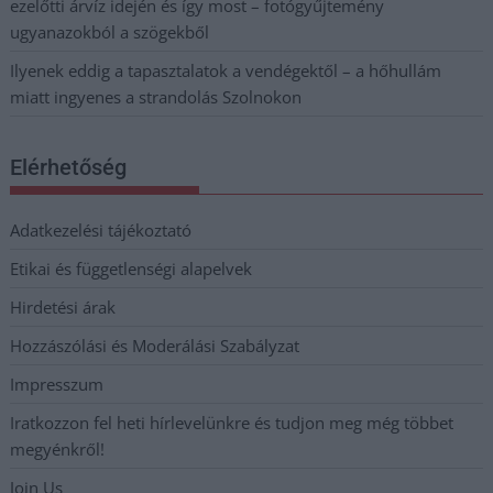
ezelőtti árvíz idején és így most – fotógyűjtemény
ugyanazokból a szögekből
Ilyenek eddig a tapasztalatok a vendégektől – a hőhullám
miatt ingyenes a strandolás Szolnokon
Elérhetőség
Adatkezelési tájékoztató
Etikai és függetlenségi alapelvek
Hirdetési árak
Hozzászólási és Moderálási Szabályzat
Impresszum
Iratkozzon fel heti hírlevelünkre és tudjon meg még többet
megyénkről!
Join Us