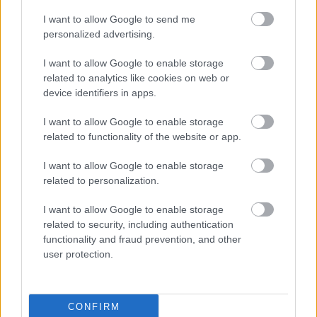
I want to allow Google to send me
personalized advertising.
Hírlevél feliratkozás
I want to allow Google to enable storage
related to analytics like cookies on web or
Adja meg keresztnevét:
Adja
device identifiers in apps.
meg e-mail címét:
I want to allow Google to enable storage
Megismertem és elfogadom a
GDPR-szabályzat
ot
related to functionality of the website or app.
I want to allow Google to enable storage
Nem szeretne lemaradni semmiről? Csak egy kattintás, és hírlevelünk a
related to personalization.
legfrissebb információkkal és exkluzív tartalmakkal hétről hétre
I want to allow Google to enable storage
postaládájába érkezik!
related to security, including authentication
functionality and fraud prevention, and other
user protection.
A SZOL24 legfrissebb 24 cikke
Problémák egész Jász-Nagykun-Szolnok megyében: egyre
CONFIRM