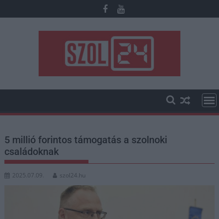
Skip
to
content
5 millió forintos támogatás a szolnoki
családoknak
2025.07.09.
szol24.hu