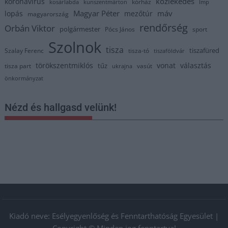
közlekedés
koronavírus
kórház
kosárlabda
kunszentmárton
lmp
Magyar Péter
máv
lopás
mezőtúr
magyarország
rendőrség
Orbán Viktor
polgármester
Pócs János
sport
Szolnok
tisza
tiszafüred
Szalay Ferenc
tisza-tó
tiszaföldvár
törökszentmiklós
vonat
választás
tűz
tisza part
vasút
ukrajna
önkormányzat
Nézd és hallgasd velünk!
Kiadó neve: Esélyegyenlőség és Fenntarthatóság Egyesület |