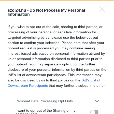
egy másik rekord is megdőlt
szol24.hu -
Do Not Process My Personal
Nem mindennapi adatokat rögzítettek a meteorológiai
Information
állomások csütörtökön: több településen is olyan értékek
születtek, amelyek átírták...
If you wish to opt-out of the sale, sharing to third parties, or
Szolnok
processing of your personal or sensitive information for
targeted advertising by us, please use the below opt-out
section to confirm your selection. Please note that after your
opt-out request is processed you may continue seeing
interest-based ads based on personal information utilized by
us or personal information disclosed to third parties prior to
your opt-out. You may separately opt-out of the further
disclosure of your personal information by third parties on the
IAB’s list of downstream participants. This information may
also be disclosed by us to third parties on the
IAB’s List of
Downstream Participants
that may further disclose it to other
third parties.
Please note that this website/app uses one or more Google
Personal Data Processing Opt Outs
services and may gather and store information including but
not limited to your visit or usage behaviour. You may click to
I want to opt-out of the Sharing of my
2026.08.06.
Kiss Lajos