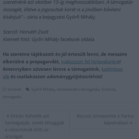
szeretnénk ezt október 15-ig meghosszabbítani. A támogatás
összegét, illetve a jogosultak körét is a jövőben bővíteni
kívánjuk”
– zárta a bejegyzést Győrfi Mihály.
Szerző: Horváth Zsolt
Kiemelt fotó: Győri Mihály facebook oldala.
Ha szeretne tájékozott és jól értesült lenni, de messzire
elkerülné a propagandát,
iratkozzon fel hírlevelünkre
!
Amennyiben szívesen lenne a támogatónk,
kattintson
ide
és csatlakozzon adománygyűjtésünkhöz!
,
,
,
Szolnok
Győrfi Mihály
iskolakezdési támogatás
Szolnok
támogatás
Bejegyzés
Orbán Ráhelék azt
Búcsút ünnepeltek a Partos
navigáció
fontolgatják, ismét elhagyják
kápolnában
a választások előtt az
országot