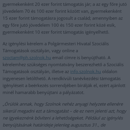
gyermekenként 20 ezer forint támogatás jár; a az egy főre jutó
jövedelem 70 és 100 ezer forint között van, gyermekenként
15 ezer forint támogatásra jogosult a család; amennyiben az
egy főre jutó jövedelem 100 és 150 ezer forint közé esik,
gyermekenként 10 ezer forint támogatás igényelhető.
Az igénylési kérelem a Polgármesteri Hivatal Szociális
Támogatások osztályán, vagy online a
szoctam@ph.szolnok.hu
email címre is benyújtható. A
kérelemhez szükséges nyomtatvány beszerezhető a Szociális
Támogatások osztályán, illetve az
info.szolnok.hu
oldalon
ingyenesen letölthető. A rendkívüli tanévkezdési támogatás
igényléseit a beérkezés sorrendjében bírálják el, ezért ajánlott
minél hamarabb benyújtani a pályázatot.
„Örülök annak, hogy Szolnok nehéz anyagi helyzete ellenére
sikerül megadni ezt a támogatást – de ez nem jelenti azt, hogy
ne igyekeznénk bővíteni a lehetőségeket. Például az igénylés
benyújtásának határideje jelenleg augusztus 31., de