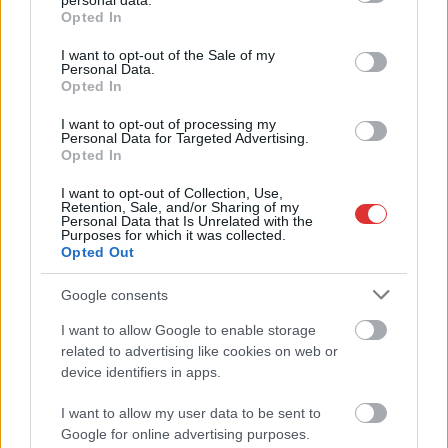
personal data.
grant or deny consent to Google and its third-party tags to
Csendélet 5.0: alig balesetveszélyes lépcső és
Opted In
use your data for below specified purposes in below Google
remek állapotban levő buszmegálló mutatja, hogy
consent section.
Szolnok mennyire élhető város
I want to opt-out of the Sale of my
Personal Data.
Ha csak ezeket a képeket látnánk, azt gondolnánk, hogy az
Opted In
egyik leglepusztultabb balkáni vidéken járunk, de...
I want to opt-out of processing my
Szolnok
Personal Data for Targeted Advertising.
Opted In
I want to opt-out of Collection, Use,
Retention, Sale, and/or Sharing of my
Personal Data that Is Unrelated with the
Purposes for which it was collected.
Opted Out
Google consents
I want to allow Google to enable storage
related to advertising like cookies on web or
device identifiers in apps.
I want to allow my user data to be sent to
Google for online advertising purposes.