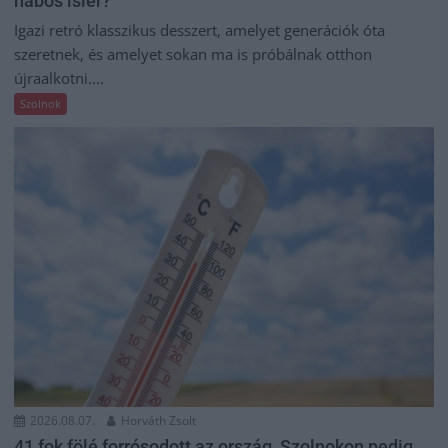
habos isler?
Igazi retró klasszikus desszert, amelyet generációk óta
szeretnek, és amelyet sokan ma is próbálnak otthon
újraalkotni....
Szolnok
2026.08.07.
Horváth Zsolt
41 fok fölé forrósodott az ország, Szolnokon pedig