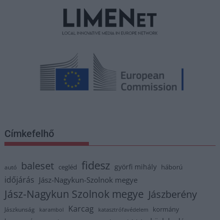
Címkefelhő
fidesz
baleset
györfi mihály
cegléd
háború
autó
időjárás
Jász-Nagykun-Szolnok megye
Jász-Nagykun Szolnok megye
Jászberény
Karcag
kormány
Jászkunság
karambol
katasztrófavédelem