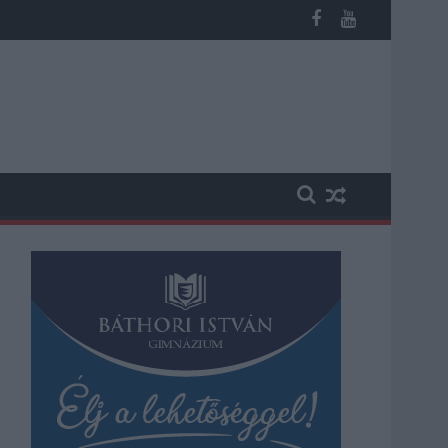
b otthoni kútból fogy ki a víz