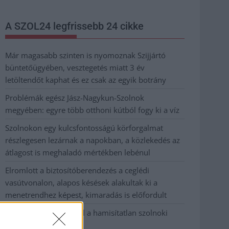
A SZOL24 legfrissebb 24 cikke
Már magasabb szinten is nyomoznak Szijjártó
büntetőügyében, vesztegetés miatt 3 év
letöltendőt kaphat és ez csak az egyik botrány
Problémák egész Jász-Nagykun-Szolnok
megyében: egyre több otthoni kútból fogy ki a víz
Szolnokon egy kulcsfontosságú körforgalmat
részlegesen lezárnak a napokban, a közlekedés az
átlagost is meghaladó mértékben lebénul
Elromlott a biztosítóberendezés a ceglédi
vasútvonalon, alapos késések alakultak ki a
menetrendhez képest, kimaradás is előfordult
Ön szerint hogy készül a hamisítatlan szolnoki
habos isler?