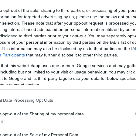
to opt-out of the sale, sharing to third parties, or processing of your per
formation for targeted advertising by us, please use the below opt-out s
r selection. Please note that after your opt-out request is processed y
messzire elkerülné a propagandát,
iratkozzon fel hírlevelünkre
!
eing interest-based ads based on personal information utilized by us or
tson ide
és csatlakozzon adománygyűjtésünkhöz!
disclosed to third parties prior to your opt-out. You may separately opt-
losure of your personal information by third parties on the IAB’s list of
,
,
ás
verseny
vízilabda
. This information may also be disclosed by us to third parties on the
IA
Participants
that may further disclose it to other third parties.
 that this website/app uses one or more Google services and may gath
Megnéztük a jászszentandrási hulladékbotrány
including but not limited to your visit or usage behaviour. You may click 
helyszínét
 to Google and its third-party tags to use your data for below specifi
ogle consent section.
l Data Processing Opt Outs
o opt-out of the Sharing of my personal data.
In
o opt-out of the Sale of my Personal Data.