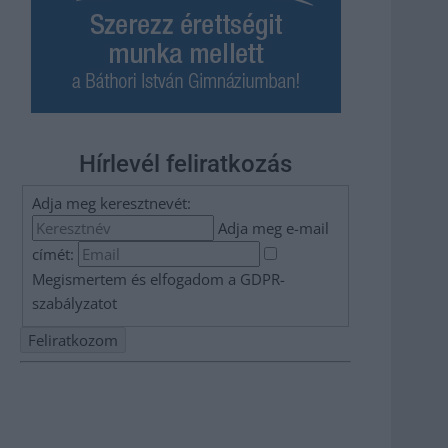
Hírlevél feliratkozás
Adja meg keresztnevét:
Adja meg e-mail
címét:
Megismertem és elfogadom a
GDPR-
szabályzat
ot
Nem szeretne lemaradni semmiről? Csak egy kattintás, és
hírlevelünk a legfrissebb információkkal és exkluzív
tartalmakkal hétről hétre postaládájába érkezik!