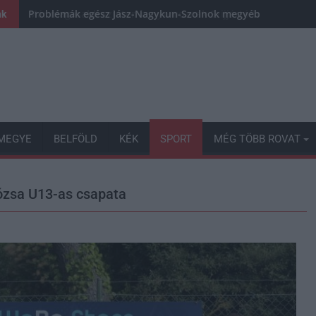
Problémák egész Jász-Nagykun-Szolnok megyében: egyre töb
nk
MEGYE
BELFÖLD
KÉK
SPORT
MÉG TÖBB ROVAT
Dózsa U13-as csapata