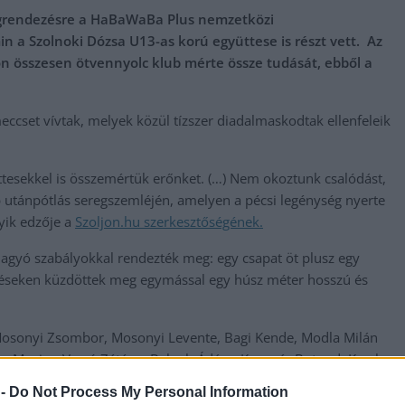
egrendezésre a HaBaWaBa Plus nemzetközi
n a Szolnoki Dózsa U13-as korú együttese is részt vett. Az
n összesen ötvennyolc klub mérte össze tudását, ebből a
eccset vívtak, melyek közül tízszer diadalmaskodtak ellenfeleik
üttesekkel is összemértük erőnket. (…) Nem okoztunk csalódást,
bb utánpótlás seregszemléjén, amelyen a pécsi legénység nyerte
yik edzője a
Szoljon.hu szerkesztőségének.
agyó szabályokkal rendezték meg: egy csapat öt plusz egy
őzéseken küzdöttek meg egymással egy húsz méter hosszú és
Mosonyi Zsombor, Mosonyi Levente, Bagi Kende, Modla Milán
or Maxim, Varró Zétény, Balogh Ádám, Kusnyár Botond, Krech
ltész Zoltán, Szendrei Tamás.
 -
Do Not Process My Personal Information