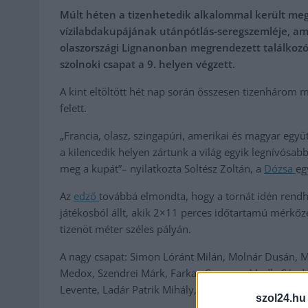
Múlt héten a tizenhetedik alkalommal került m
vízilabdakupájának utánpótlás-seregszemléje, ami
olaszországi Lignanonban megrendezett találkozó
szolnoki csapat a 9. helyen végzett.
A kint eltöltött hét nap során összesen tizenhárom m
felett.
„Francia, olasz, szingapúri, amerikai és magyar egy
a kilencedik helyen zártunk a világ egyik legnívósa
meg a kupát”– nyilatkozta Soltész Zoltán, a
Dózsa
eg
Az
edző
továbbá elmondta, hogy a tornát idén rendh
játékosból állt, akik 2×11 perces időtartamú mérk
tizenöt méter széles pályán.
A nagy csapat: Simon Lóránt Milán, Molnár Dusán, 
Medox, Szendrei Márk, Farkas Csongor, Modla Sánd
Levente, Ladár Patrik Mihály, Fekete Nitái. Edzők: So
szol24.hu