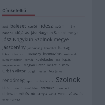
Címkefelhő
fidesz
baleset
györfi mihály
cegléd
autó
időjárás
Jász-Nagykun-Szolnok megye
háború
Jász-Nagykun Szolnok megye
Jászberény
Karcag
Jászkunság
karambol
koronavírus
kormány
katasztrófavédelem
kosárlabda
közlekedés
lopás
kórház
kunszentmárton
lmp
Magyar Péter
máv
mezőtúr
magyarország
Orbán Viktor
polgármester
Pócs János
Szolnok
rendőrség
sport
Szalay Ferenc
tisza
tiszafüred
tisza part
tisza-tó
tiszaföldvár
törökszentmiklós
vonat
választás
tűz
vasút
ukrajna
önkormányzat