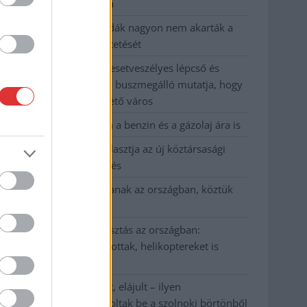
kevesebbet vittek haza
A Szolnok megyei gazdák nagyon nem akarták a
JÉGER további üzemeltetését
Csendélet 5.0: alig balesetveszélyes lépcső és
remek állapotban levő buszmegálló mutatja, hogy
Szolnok mennyire élhető város
Pénteken újra csökken a benzin és a gázolaj ára is
Napokon belül megválasztja az új köztársasági
elnököt az Országgyűlés
Kiterjedt tüzek pusztítanak az országban, köztük
Karcagon
Harmadfokú hőségriasztás az országban:
Szolnokon klímát javítottak, helikoptereket is
bevetettek a tüzeknél
A zárkában rosszul lett, elájult – ilyen
körülményekről számoltak be a szolnoki börtönből