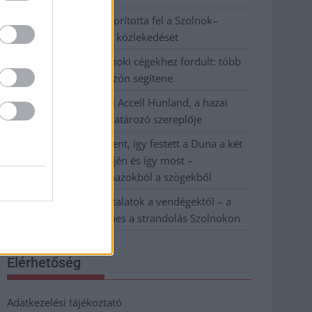
Váratlan fennakadás borította fel a Szolnok–
Kecskemét vasútvonal közlekedését
A polgármester a szolnoki cégekhez fordult: több
száz elbocsátott dolgozón segítene
Csődbe ment a tószegi Accell Hunland, a hazai
kerékpárgyártás meghatározó szereplője
Egyszer fent, egyszer lent, így festett a Duna a két
évvel ezelőtti árvíz idején és így most –
fotógyűjtemény ugyanazokból a szögekből
Ilyenek eddig a tapasztalatok a vendégektől – a
hőhullám miatt ingyenes a strandolás Szolnokon
Elérhetőség
Adatkezelési tájékoztató