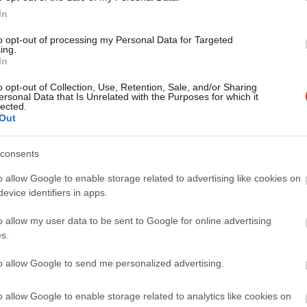
In
to opt-out of processing my Personal Data for Targeted
ing.
In
Kiss Lajos
2026.07.30.
Fazekas Adrián
tották a
A Szolnoki Sportcentrum
o opt-out of Collection, Use, Retention, Sale, and/or Sharing
ket, Újpesten
tehetségével, történelmi
ersonal Data that Is Unrelated with the Purposes for which it
lected.
t, Csákváron pedig el
létszámú válogatott utazik az
Out
érkőzés közben egy
U20-as atlétikai
világbajnokságra
consents
ellett igazán brutális
Minden idők egyik legnépesebb
ja hazánkat és ez az
magyar keretével képviselteti magát
o allow Google to enable storage related to advertising like cookies on
omlani is fog...
a hazai atlétika a jövő héten
evice identifiers in apps.
megrendezendő U20-as...
o allow my user data to be sent to Google for online advertising
Sport
s.
to allow Google to send me personalized advertising.
o allow Google to enable storage related to analytics like cookies on