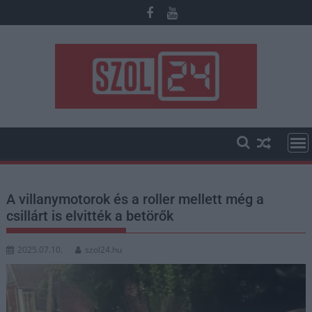
Skip
to
content
A villanymotorok és a roller mellett még a
csillárt is elvitték a betörők
2025.07.10.
szol24.hu