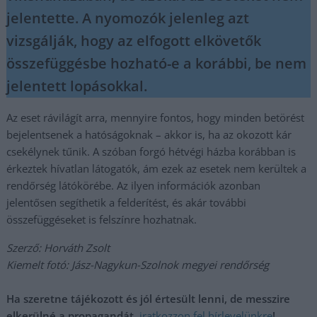
jelentette. A nyomozók jelenleg azt
vizsgálják, hogy az elfogott elkövetők
összefüggésbe hozható-e a korábbi, be nem
jelentett lopásokkal.
Az eset rávilágít arra, mennyire fontos, hogy minden betörést
bejelentsenek a hatóságoknak – akkor is, ha az okozott kár
csekélynek tűnik. A szóban forgó hétvégi házba korábban is
érkeztek hívatlan látogatók, ám ezek az esetek nem kerültek a
rendőrség látókörébe. Az ilyen információk azonban
jelentősen segíthetik a felderítést, és akár további
összefüggéseket is felszínre hozhatnak.
Szerző: Horváth Zsolt
Kiemelt fotó: Jász-Nagykun-Szolnok megyei rendőrség
Ha szeretne tájékozott és jól értesült lenni, de messzire
elkerülné a propagandát,
iratkozzon fel hírlevelünkre
!