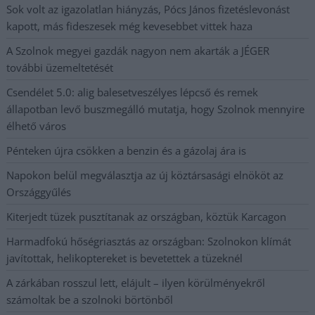
Sok volt az igazolatlan hiányzás, Pócs János fizetéslevonást
kapott, más fideszesek még kevesebbet vittek haza
A Szolnok megyei gazdák nagyon nem akarták a JÉGER
további üzemeltetését
Csendélet 5.0: alig balesetveszélyes lépcső és remek
állapotban levő buszmegálló mutatja, hogy Szolnok mennyire
élhető város
Pénteken újra csökken a benzin és a gázolaj ára is
Napokon belül megválasztja az új köztársasági elnököt az
Országgyűlés
Kiterjedt tüzek pusztítanak az országban, köztük Karcagon
Harmadfokú hőségriasztás az országban: Szolnokon klímát
javítottak, helikoptereket is bevetettek a tüzeknél
A zárkában rosszul lett, elájult – ilyen körülményekről
számoltak be a szolnoki börtönből