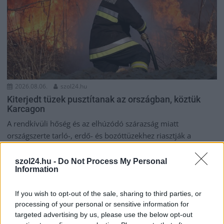
2026.08.06.
szol24.hu
Kiterjedt tüzek pusztítanak az országban, köztük
Karcagon
A rendkívüli hőség és az elhúzódó szárazság miatt
országszerte tarló-, erdő- és bozóttüzekhez riasztják a
tűzoltókat....
Kék hírek
szol24.hu -
Do Not Process My Personal
Information
If you wish to opt-out of the sale, sharing to third parties, or
processing of your personal or sensitive information for
targeted advertising by us, please use the below opt-out