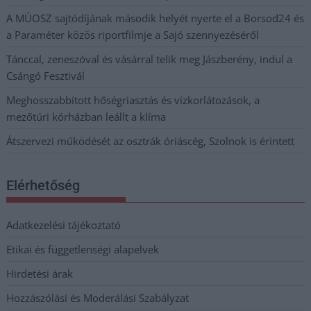
A MÚOSZ sajtódíjának második helyét nyerte el a Borsod24 és
a Paraméter közös riportfilmje a Sajó szennyezéséről
Tánccal, zeneszóval és vásárral telik meg Jászberény, indul a
Csángó Fesztivál
Meghosszabbított hőségriasztás és vízkorlátozások, a
mezőtúri kórházban leállt a klíma
Átszervezi működését az osztrák óriáscég, Szolnok is érintett
Elérhetőség
Adatkezelési tájékoztató
Etikai és függetlenségi alapelvek
Hirdetési árak
Hozzászólási és Moderálási Szabályzat