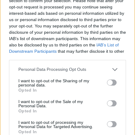
section to confirm your selection. Please note that after your
opt-out request is processed you may continue seeing
interest-based ads based on personal information utilized by
us or personal information disclosed to third parties prior to
your opt-out. You may separately opt-out of the further
disclosure of your personal information by third parties on the
IAB’s list of downstream participants. This information may
also be disclosed by us to third parties on the
IAB’s List of
Downstream Participants
that may further disclose it to other
2026.08.05.
Horváth Zsolt
third parties.
Hatalmas lángok csaptak fel Szolnokon
Please note that this website/app uses one or more Google
Personal Data Processing Opt Outs
Nem indult nyugodtan a szerda reggel Szolnokon, ugyanis
services and may gather and store information including but
egy nagy kiterjedésű tűzeset miatt több egységnek is...
not limited to your visit or usage behaviour. You may click to
I want to opt-out of the Sharing of my
personal data.
grant or deny consent to Google and its third-party tags to
Kék hírek
Opted In
use your data for below specified purposes in below Google
consent section.
I want to opt-out of the Sale of my
Personal Data.
Opted In
I want to opt-out of processing my
Personal Data for Targeted Advertising.
Opted In