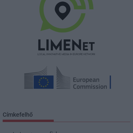
Címkefelhő