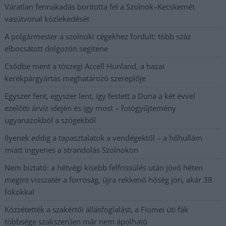
Váratlan fennakadás borította fel a Szolnok–Kecskemét
vasútvonal közlekedését
A polgármester a szolnoki cégekhez fordult: több száz
elbocsátott dolgozón segítene
Csődbe ment a tószegi Accell Hunland, a hazai
kerékpárgyártás meghatározó szereplője
Egyszer fent, egyszer lent, így festett a Duna a két évvel
ezelőtti árvíz idején és így most – fotógyűjtemény
ugyanazokból a szögekből
Ilyenek eddig a tapasztalatok a vendégektől – a hőhullám
miatt ingyenes a strandolás Szolnokon
Nem biztató: a hétvégi kisebb felfrissülés után jövő héten
megint visszatér a forróság, újra rekkenő hőség jön, akár 38
fokokkal
Közzétették a szakértői állásfoglalást, a Fiumei úti fák
többsége szakszerűen már nem ápolható