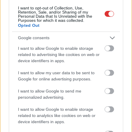
I want to opt-out of Collection, Use,
Retention, Sale, and/or Sharing of my
Personal Data that Is Unrelated with the
Purposes for which it was collected.
Opted Out
Google consents
I want to allow Google to enable storage
related to advertising like cookies on web or
device identifiers in apps.
Hírlevél feliratkozás
I want to allow my user data to be sent to
Google for online advertising purposes.
Adja meg keresztnevét:
Adja
I want to allow Google to send me
meg e-mail címét:
personalized advertising.
Megismertem és elfogadom a
GDPR-szabályzat
ot
I want to allow Google to enable storage
related to analytics like cookies on web or
device identifiers in apps.
Nem szeretne lemaradni semmiről? Csak egy kattintás, és hírlevelünk a
legfrissebb információkkal és exkluzív tartalmakkal hétről hétre