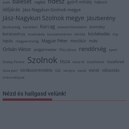
fidesz
baleset
györfi mihály
cegléd
háború
autó
időjárás
Jász-Nagykun-Szolnok megye
Jász-Nagykun Szolnok megye
Jászberény
Karcag
kormány
Jászkunság
karambol
katasztrófavédelem
közlekedés
koronavírus
kórház
kosárlabda
kunszentmárton
lmp
Magyar Péter
máv
lopás
mezőtúr
magyarország
rendőrség
Orbán Viktor
polgármester
Pócs János
sport
Szolnok
tisza
tiszafüred
Szalay Ferenc
tisza-tó
tiszaföldvár
törökszentmiklós
vonat
választás
tűz
tisza part
vasút
ukrajna
önkormányzat
Nézd és hallgasd velünk!