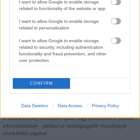
I want to allow Google to enable storage
postaládájába érkezik!
related to functionality of the website or app.
I want to allow Google to enable storage
A SZOL24 legfrissebb 24 cikke
related to personalization.
I want to allow Google to enable storage
Az idei év leglassabb növekedését hozta a június a
related to security, including authentication
kiskereskedelemben
functionality and fraud prevention, and other
user protection.
Györfi Mihály több tucat vállalkozással egyeztetett a
kerékpárgyár dolgozóinak megsegítéséről
41 fok fölé forrósodott az ország, Szolnokon pedig egy másik
CONFIRM
rekord is megdőlt
Egy telefonhívást akart, végül rendőrök vitték el a mezőtúri
Data Deletion
Data Access
Privacy Policy
férfit
A Tisza kormány minisztere újabb nagy változásokról döntött
a közoktatásban – például az iskolaigazgatók visszakapják
munkáltatói jogaikat