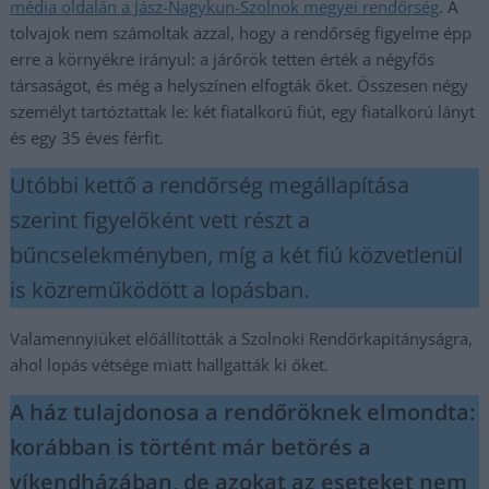
média oldalán a Jász-Nagykun-Szolnok megyei rendőrség
. A
tolvajok nem számoltak azzal, hogy a rendőrség figyelme épp
erre a környékre irányul: a járőrök tetten érték a négyfős
társaságot, és még a helyszínen elfogták őket. Összesen négy
személyt tartóztattak le: két fiatalkorú fiút, egy fiatalkorú lányt
és egy 35 éves férfit.
Utóbbi kettő a rendőrség megállapítása
szerint figyelőként vett részt a
bűncselekményben, míg a két fiú közvetlenül
is közreműködött a lopásban.
Valamennyiüket előállították a Szolnoki Rendőrkapitányságra,
ahol lopás vétsége miatt hallgatták ki őket.
A ház tulajdonosa a rendőröknek elmondta:
korábban is történt már betörés a
víkendházában, de azokat az eseteket nem