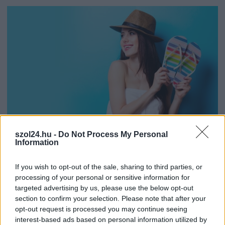
szol24.hu -
Do Not Process My Personal
Information
2026.08.03.
Támogatott Tartalom
Nyári papucs – a szabadság és a kényelem érzése a
If you wish to opt-out of the sale, sharing to third parties, or
forró napokon
processing of your personal or sensitive information for
targeted advertising by us, please use the below opt-out
Amikor a hőmérő higanyszála egyre feljebb kúszik, a
section to confirm your selection. Please note that after your
lábadnak is szüksége van a jól megérdemelt felfrissülésre...
opt-out request is processed you may continue seeing
Egyéb
interest-based ads based on personal information utilized by