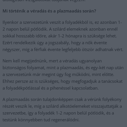
Mi történik a véradás és a plazmaadás során?
Ilyenkor a szervezetünk veszít a folyadékból is, ez azonban 1-
2 napon belül pótlódik. A szilárd elemeknek azonban ennél
sokkal hosszabb időre, akár 1-2 hónapra is szüksége lehet.
Ezért rendelkezik úgy a jogszabály, hogy a nők évente
négyszer, míg a férfiak évente legfeljebb ötször adhatnak vért.
Nem kell megijednünk, mert a véradás ugyanolyan
biztonságos folyamat, mint a plazmaadás, és egy-két nap után
a szervezetünk már megint úgy fog működni, mint előtte.
Ehhez persze az is szükséges, hogy megfogadjuk a tanácsokat
a folyadékpótlással és a pihenéssel kapcsolatban.
A plazmaadás során tulajdonképpen csak a vérünk folyékony
részét veszik le, míg a szilárd alkotóelemeket visszajuttatják a
szervezetbe, így a folyadék 1-2 napon belül pótlódik, és a
testünk könnyebben tud regenerálódni.