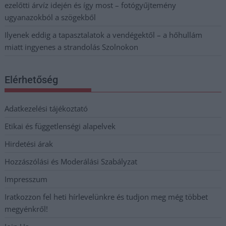
ezelőtti árvíz idején és így most – fotógyűjtemény
ugyanazokból a szögekből
Ilyenek eddig a tapasztalatok a vendégektől – a hőhullám
miatt ingyenes a strandolás Szolnokon
Elérhetőség
Adatkezelési tájékoztató
Etikai és függetlenségi alapelvek
Hirdetési árak
Hozzászólási és Moderálási Szabályzat
Impresszum
Iratkozzon fel heti hírlevelünkre és tudjon meg még többet
megyénkről!