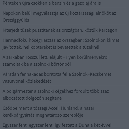
Pénteken újra csökken a benzin és a gázolaj ára is
Napokon belül megválasztja az új köztársasági elnököt az
Országgyűlés
Kiterjedt tüzek pusztítanak az országban, köztük Karcagon
Harmadfokú hőségriasztás az országban: Szolnokon klímát
javítottak, helikoptereket is bevetettek a tüzeknél
A zárkában rosszul lett, elájult – ilyen körülményekről
számoltak be a szolnoki börtönből
Váratlan fennakadás borította fel a Szolnok–Kecskemét
vasútvonal közlekedését
A polgármester a szolnoki cégekhez fordult: több száz
elbocsátott dolgozón segítene
Csődbe ment a tószegi Accell Hunland, a hazai
kerékpárgyártás meghatározó szereplője
Egyszer fent, egyszer lent, így festett a Duna a két évvel