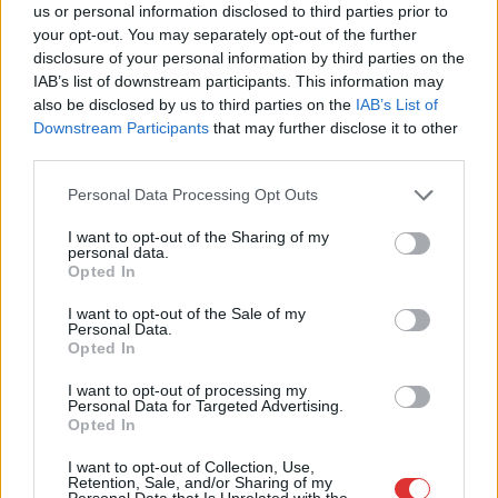
us or personal information disclosed to third parties prior to
your opt-out. You may separately opt-out of the further
disclosure of your personal information by third parties on the
IAB’s list of downstream participants. This information may
also be disclosed by us to third parties on the
IAB’s List of
Downstream Participants
that may further disclose it to other
third parties.
Please note that this website/app uses one or more Google
Personal Data Processing Opt Outs
services and may gather and store information including but
not limited to your visit or usage behaviour. You may click to
I want to opt-out of the Sharing of my
personal data.
grant or deny consent to Google and its third-party tags to
Opted In
use your data for below specified purposes in below Google
consent section.
I want to opt-out of the Sale of my
Personal Data.
Opted In
I want to opt-out of processing my
Personal Data for Targeted Advertising.
Opted In
I want to opt-out of Collection, Use,
Retention, Sale, and/or Sharing of my
2026.08.03.
Gáll Tódor
Personal Data that Is Unrelated with the