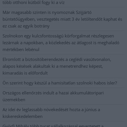
több otthoni kútból fogy ki a víz
Már magasabb szinten is nyomoznak Szijjártó
büntetőügyében, vesztegetés miatt 3 év letöltendőt kaphat és
ez csak az egyik botrány
Szolnokon egy kulcsfontosságú körforgalmat részlegesen
lezárnak a napokban, a közlekedés az átlagost is meghaladó
mértékben lebénul
Elromlott a biztosítóberendezés a ceglédi vasútvonalon,
alapos késések alakultak ki a menetrendhez képest,
kimaradás is előfordult
Ön szerint hogy készül a hamisítatlan szolnoki habos isler?
Országos ellenőrzés indult a hazai akkumulátoripari
üzemekben
Az idei év leglassabb növekedését hozta a június a
kiskereskedelemben
Györfi Mihály több tucat vállalkozással egyeztetett a