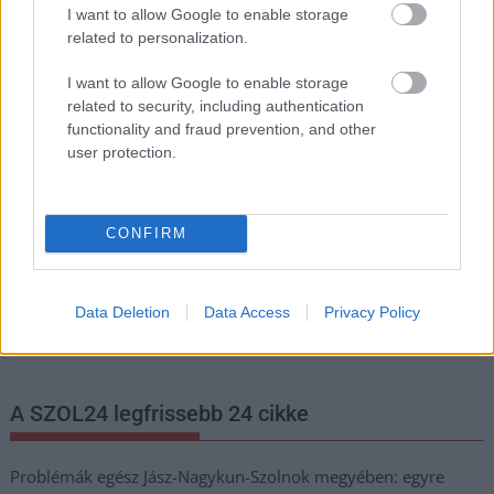
I want to allow Google to enable storage
related to personalization.
I want to allow Google to enable storage
Hírlevél feliratkozás
related to security, including authentication
functionality and fraud prevention, and other
Adja meg keresztnevét:
Adja
user protection.
meg e-mail címét:
Megismertem és elfogadom a
GDPR-szabályzat
ot
CONFIRM
Nem szeretne lemaradni semmiről? Csak egy kattintás, és hírlevelünk a
Data Deletion
Data Access
Privacy Policy
legfrissebb információkkal és exkluzív tartalmakkal hétről hétre
postaládájába érkezik!
A SZOL24 legfrissebb 24 cikke
Problémák egész Jász-Nagykun-Szolnok megyében: egyre