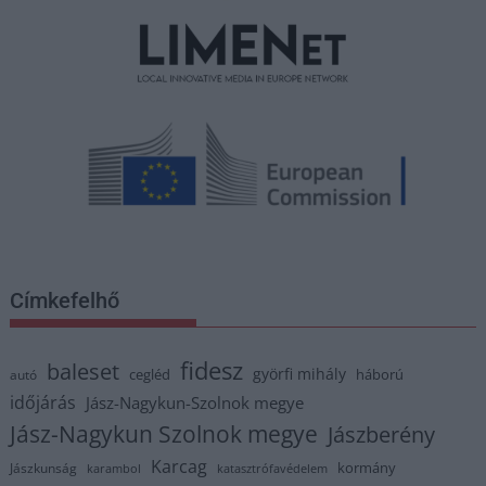
Címkefelhő
fidesz
baleset
györfi mihály
cegléd
háború
autó
időjárás
Jász-Nagykun-Szolnok megye
Jász-Nagykun Szolnok megye
Jászberény
Karcag
kormány
Jászkunság
karambol
katasztrófavédelem