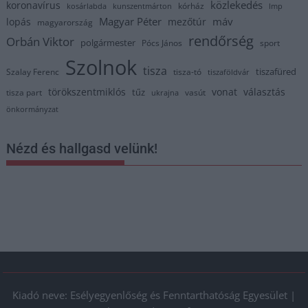
közlekedés
koronavírus
kórház
kosárlabda
kunszentmárton
lmp
Magyar Péter
máv
lopás
mezőtúr
magyarország
rendőrség
Orbán Viktor
polgármester
Pócs János
sport
Szolnok
tisza
tiszafüred
Szalay Ferenc
tisza-tó
tiszaföldvár
törökszentmiklós
vonat
választás
tűz
tisza part
vasút
ukrajna
önkormányzat
Nézd és hallgasd velünk!
Kiadó neve: Esélyegyenlőség és Fenntarthatóság Egyesület |