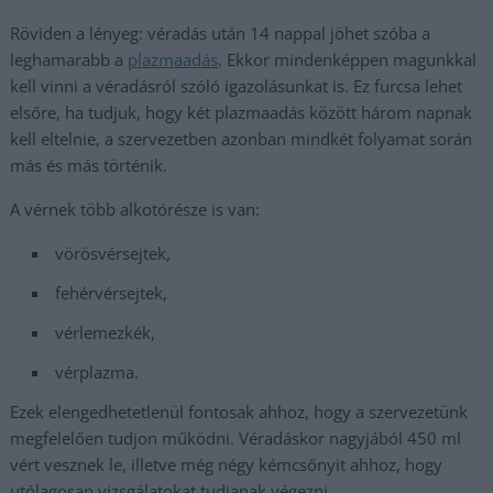
Röviden a lényeg: véradás után 14 nappal jöhet szóba a
leghamarabb a
plazmaadás
. Ekkor mindenképpen magunkkal
kell vinni a véradásról szóló igazolásunkat is. Ez furcsa lehet
elsőre, ha tudjuk, hogy két plazmaadás között három napnak
kell eltelnie, a szervezetben azonban mindkét folyamat során
más és más történik.
A vérnek több alkotórésze is van:
vörösvérsejtek,
fehérvérsejtek,
vérlemezkék,
vérplazma.
Ezek elengedhetetlenül fontosak ahhoz, hogy a szervezetünk
megfelelően tudjon működni. Véradáskor nagyjából 450 ml
vért vesznek le, illetve még négy kémcsőnyit ahhoz, hogy
utólagosan vizsgálatokat tudjanak végezni.