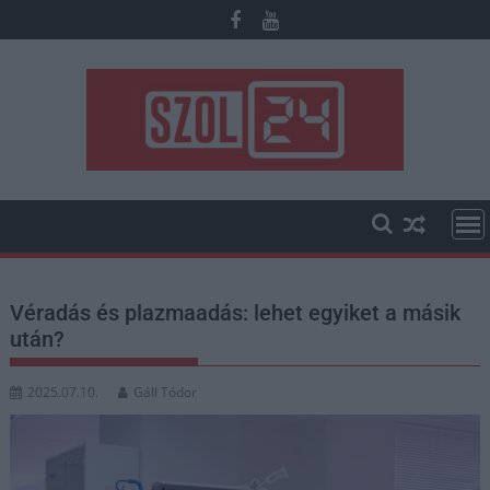
Skip
to
content
Véradás és plazmaadás: lehet egyiket a másik
után?
2025.07.10.
Gáll Tódor