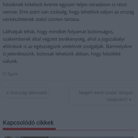
hősöknek kötelező évente egyszer teljes véradáson is részt
vennie. Erre azért van szükség, hogy lehetővé váljon az ország
vérkészletének stabil szinten tartása.
Láthatjuk tehát, hogy mindkét folyamat biztonságos,
szakemberek által végzett tevékenység, ahol a jogszabályi
előírások is az egészségünk védelmét szolgálják. Bármelyikre
is jelentkezünk, biztosak lehetünk abban, hogy hősökké
válunk.
Egyéb
Bejegyzés
Írország látnivalói
Megéri kerti szolár lámpát
navigáció
vásárolni?
Kapcsolódó cikkek