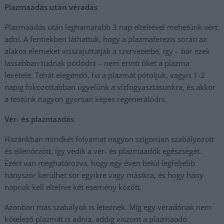
Plazmaadás után véradás
Plazmaadás után leghamarabb 3 nap elteltével mehetünk vért
adni. A fentiekben láthattuk, hogy a plazmaferezis során az
alakos elemeket visszajuttatják a szervezetbe, így – bár ezek
lassabban tudnak pótlódni – nem érinti őket a plazma
levétele. Tehát elegendő, ha a plazmát pótoljuk, vagyis 1-2
napig fokozottabban ügyelünk a vízfogyasztásunkra, és akkor
a testünk nagyon gyorsan képes regenerálódni.
Vér- és plazmaadás
Hazánkban mindkét folyamat nagyon szigorúan szabályozott
és ellenőrzött, így védik a vér- és plazmaadók egészségét.
Ezért van meghatározva, hogy egy éven belül legfeljebb
hányszor kerülhet sor egyikre vagy másikra, és hogy hány
napnak kell eltelnie két esemény között.
Azonban más szabályok is léteznek. Míg egy véradónak nem
kötelező plazmát is adnia, addig viszont a plazmaadó