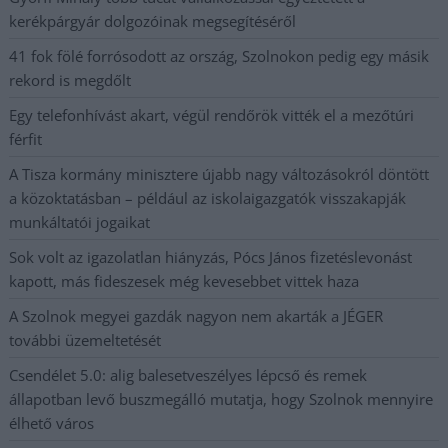
kerékpárgyár dolgozóinak megsegítéséről
41 fok fölé forrósodott az ország, Szolnokon pedig egy másik
rekord is megdőlt
Egy telefonhívást akart, végül rendőrök vitték el a mezőtúri
férfit
A Tisza kormány minisztere újabb nagy változásokról döntött
a közoktatásban – például az iskolaigazgatók visszakapják
munkáltatói jogaikat
Sok volt az igazolatlan hiányzás, Pócs János fizetéslevonást
kapott, más fideszesek még kevesebbet vittek haza
A Szolnok megyei gazdák nagyon nem akarták a JÉGER
további üzemeltetését
Csendélet 5.0: alig balesetveszélyes lépcső és remek
állapotban levő buszmegálló mutatja, hogy Szolnok mennyire
élhető város