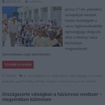
2025.06.30.
szol24.hu
Június 27-én, pénteken
ünnepélyes keretek
között tisztelegtek a
város legkiemelkedőbb
egészségügyi dolgozói
előtt a Hetényi Géza
Kórházban
megrendezett
Semmelweis-napi eseményen.
TOVÁBB OLVASOM
,
,
,
,
Szolnok
dr. barna balázs
dr. vadász jános
egészségügy
év orvosa
,
,
,
,
,
gyógyítás
györfi mihály
kórház
magyar orvosi kamara
orvos
Szolnok
Országszerte válságban a háziorvosi rendszer –
megyénkben különösen