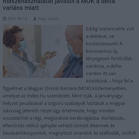
maszkhasználatát javasol a MOK a delta
variáns miatt
2021.08.19.
Nagy László
Eddig szerencsénk volt
a deltával, ne
kockáztassunk! A
koronavírus új,
lényegesen fertőzőbb
variánsa, a delta-
variáns itt van
közöttünk – hívja fel a
figyelmet a Magyar Orvosi Kamara (MOK) közleményében,
amelyet az Index.hu szemlézett. Mint írják, a járványügyi
helyzet javulásával a szigorú szabályok lazítását a magyar
lakosság jelentős része úgy értelmezte, hogy minden
visszatérhet a régi, megszokott kerékvágásba. Korlátozás,
ellenőrzés nélkül igénybe vehető tömött éttermek és
bevásárlóközpontok, megnyitott strandok és szállodák, zsúfolt