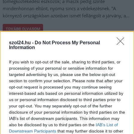
tömegközlekedési eszközök; a maszk pedig szinte
mindenhonnan eltűnt, nyoma sincs a védekezésnek. “A
környező országokban azonban ismét fellángolt a járvány, a…
TOVÁBB OLVASOM
,
,
,
szol24.hu -
Do Not Process My Personal
COVID-19
koronavírus
magyar orvosi kamara
maszk
oltás
Information
A Magyar Orvosi Kamara a védettségi
If you wish to opt-out of the sale, sharing to third parties, or
igazolvány használatának visszahozatalát
processing of your personal or sensitive information for
javasolja
targeted advertising by us, please use the below opt-out
section to confirm your selection. Please note that after your
2021.08.11.
Nagy László
opt-out request is processed you may continue seeing
Kincses Gyula szerint
interest-based ads based on personal information utilized by
már most el kellene
us or personal information disclosed to third parties prior to
your opt-out. You may separately opt-out of the further
kezdeni a felkészülést a
disclosure of your personal information by third parties on the
negyedik hullámra, és
IAB’s list of downstream participants. This information may
megkezdeni a
also be disclosed by us to third parties on the
IAB’s List of
kontaktkutatást,
Downstream Participants
that may further disclose it to other