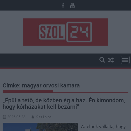
Skip
to
content
Címke:
magyar orvosi kamara
„Épül a tető, de közben ég a ház. Én kimondom,
hogy kórházakat kell bezárni”
2026.05.28.
Kiss Lajos
Az elnök vállalta, hogy