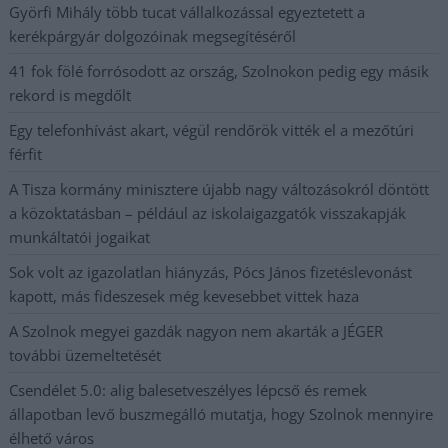
Györfi Mihály több tucat vállalkozással egyeztetett a
kerékpárgyár dolgozóinak megsegítéséről
41 fok fölé forrósodott az ország, Szolnokon pedig egy másik
rekord is megdőlt
Egy telefonhívást akart, végül rendőrök vitték el a mezőtúri
férfit
A Tisza kormány minisztere újabb nagy változásokról döntött
a közoktatásban – például az iskolaigazgatók visszakapják
munkáltatói jogaikat
Sok volt az igazolatlan hiányzás, Pócs János fizetéslevonást
kapott, más fideszesek még kevesebbet vittek haza
A Szolnok megyei gazdák nagyon nem akarták a JÉGER
további üzemeltetését
Csendélet 5.0: alig balesetveszélyes lépcső és remek
állapotban levő buszmegálló mutatja, hogy Szolnok mennyire
élhető város