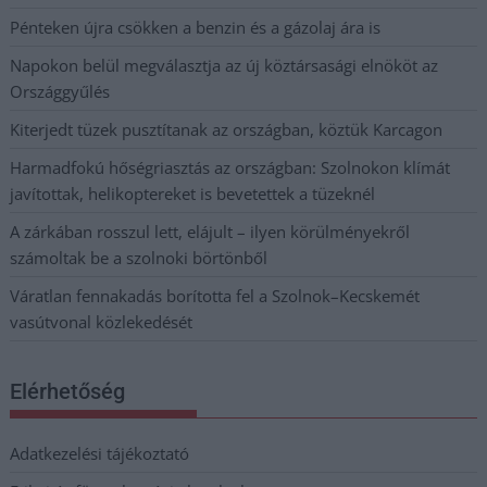
Pénteken újra csökken a benzin és a gázolaj ára is
Napokon belül megválasztja az új köztársasági elnököt az
Országgyűlés
Kiterjedt tüzek pusztítanak az országban, köztük Karcagon
Harmadfokú hőségriasztás az országban: Szolnokon klímát
javítottak, helikoptereket is bevetettek a tüzeknél
A zárkában rosszul lett, elájult – ilyen körülményekről
számoltak be a szolnoki börtönből
Váratlan fennakadás borította fel a Szolnok–Kecskemét
vasútvonal közlekedését
Elérhetőség
Adatkezelési tájékoztató