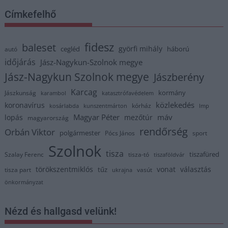
Címkefelhő
fidesz
baleset
györfi mihály
cegléd
háború
autó
időjárás
Jász-Nagykun-Szolnok megye
Jász-Nagykun Szolnok megye
Jászberény
Karcag
kormány
Jászkunság
karambol
katasztrófavédelem
közlekedés
koronavírus
kórház
kosárlabda
kunszentmárton
lmp
Magyar Péter
máv
lopás
mezőtúr
magyarország
rendőrség
Orbán Viktor
polgármester
Pócs János
sport
Szolnok
tisza
tiszafüred
Szalay Ferenc
tisza-tó
tiszaföldvár
törökszentmiklós
vonat
választás
tűz
tisza part
vasút
ukrajna
önkormányzat
Nézd és hallgasd velünk!