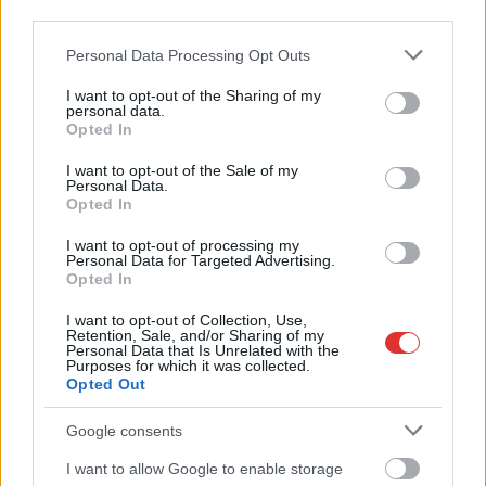
valamint a tesztelést.
third parties.
Az egyetlen szigorítás,
Please note that this website/app uses one or more Google
Personal Data Processing Opt Outs
amit javasolna a kamara, a védettségi igazolvány
services and may gather and store information including but
használatának visszahozását, mert ezzel növelhető lenne az
not limited to your visit or usage behaviour. You may click to
I want to opt-out of the Sharing of my
oltási kedv, és jelenleg nincs más megoldás, mint a vakcina –
personal data.
grant or deny consent to Google and its third-party tags to
Opted In
írja az atv.hu. A Magyar Orvosi Kamara elnöke természetesen
use your data for below specified purposes in below Google
nemcsak a járványról beszélt az ATV Start című műsorában.
consent section.
I want to opt-out of the Sale of my
Personal Data.
Kincses elmondta: készítettek egy felmérést azzal
Opted In
kapcsolatban, hogy az orvosok egyetértenek-e a hálapénz
betiltásával. A kutatás szerint a megkérdezettek 74%-a azt
I want to opt-out of processing my
Personal Data for Targeted Advertising.
nyilatkozta, hogy elégedett a…
Opted In
TOVÁBB OLVASOM
I want to opt-out of Collection, Use,
Retention, Sale, and/or Sharing of my
Personal Data that Is Unrelated with the
,
Magyarország
magyar orvosi kamara
védettségi igazolvány
Purposes for which it was collected.
Opted Out
Google consents
I want to allow Google to enable storage