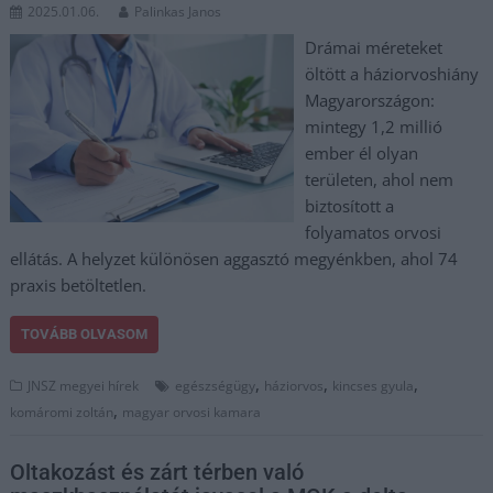
2025.01.06.
Palinkas Janos
Drámai méreteket
öltött a háziorvoshiány
Magyarországon:
mintegy 1,2 millió
ember él olyan
területen, ahol nem
biztosított a
folyamatos orvosi
ellátás. A helyzet különösen aggasztó megyénkben, ahol 74
praxis betöltetlen.
TOVÁBB OLVASOM
,
,
,
JNSZ megyei hírek
egészségügy
háziorvos
kincses gyula
,
komáromi zoltán
magyar orvosi kamara
Oltakozást és zárt térben való