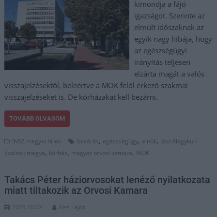
kimondja a fájó
igazságot. Szerinte az
elmúlt időszaknak az
egyik nagy hibája, hogy
az egészségügyi
irányítás teljesen
elzárta magát a valós
visszajelzésektől, beleértve a MOK felől érkező szakmai
visszajelzéseket is. De kórházakat kell bezárni.
TOVÁBB OLVASOM
,
,
,
JNSZ megyei hírek
bezárás
egészségügy
elnök
Jász-Nagykun
,
,
,
Szolnok megye
kórház
magyar orvosi kamara
MOK
Takács Péter háziorvosokat lenéző nyilatkozata
miatt tiltakozik az Orvosi Kamara
2025.10.02.
Kiss Lajos