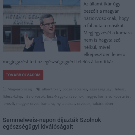
Az államtitkár úgy
beszólt a magyar
háziorvosoknak, hogy
a fal adta a másikat.
Megjegyzését a kamara
nem is hagyta szó
nélkül, mivel
elképesztően lenéző
megjegyzést tett az egészségügyért felelős államtitkár.
TOVÁBB OLVASOM
,
,
,
,
Magyarország
államtitkár
bocsánatkérés
egészségügyi
fidesz
,
,
,
,
,
fidesz-kdnp
háziorvosok
Jász-Nagykun Szolnok megye
kamara
követelés
,
,
,
,
lenéző
magyar orvosi kamara
nyilatkozat
orvosok
takács péter
Semmelweis-napon díjazták Szolnok
egészségügyi kiválóságait