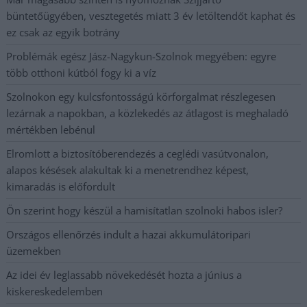
büntetőügyében, vesztegetés miatt 3 év letöltendőt kaphat és
ez csak az egyik botrány
Problémák egész Jász-Nagykun-Szolnok megyében: egyre
több otthoni kútból fogy ki a víz
Szolnokon egy kulcsfontosságú körforgalmat részlegesen
lezárnak a napokban, a közlekedés az átlagost is meghaladó
mértékben lebénul
Elromlott a biztosítóberendezés a ceglédi vasútvonalon,
alapos késések alakultak ki a menetrendhez képest,
kimaradás is előfordult
Ön szerint hogy készül a hamisítatlan szolnoki habos isler?
Országos ellenőrzés indult a hazai akkumulátoripari
üzemekben
Az idei év leglassabb növekedését hozta a június a
kiskereskedelemben