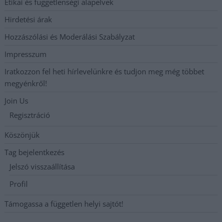
Etikai és függetlenségi alapelvek
Hirdetési árak
Hozzászólási és Moderálási Szabályzat
Impresszum
Iratkozzon fel heti hírlevelünkre és tudjon meg még többet
megyénkről!
Join Us
Regisztráció
Köszönjük
Tag bejelentkezés
Jelszó visszaállítása
Profil
Támogassa a független helyi sajtót!