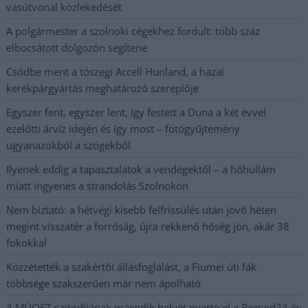
vasútvonal közlekedését
A polgármester a szolnoki cégekhez fordult: több száz
elbocsátott dolgozón segítene
Csődbe ment a tószegi Accell Hunland, a hazai
kerékpárgyártás meghatározó szereplője
Egyszer fent, egyszer lent, így festett a Duna a két évvel
ezelőtti árvíz idején és így most – fotógyűjtemény
ugyanazokból a szögekből
Ilyenek eddig a tapasztalatok a vendégektől – a hőhullám
miatt ingyenes a strandolás Szolnokon
Nem biztató: a hétvégi kisebb felfrissülés után jövő héten
megint visszatér a forróság, újra rekkenő hőség jön, akár 38
fokokkal
Közzétették a szakértői állásfoglalást, a Fiumei úti fák
többsége szakszerűen már nem ápolható
A MÚOSZ sajtódíjának második helyét nyerte el a Borsod24 és