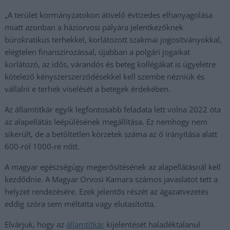
„A terület kormányzatokon átívelő évtizedes elhanyagolása
miatt azonban a háziorvosi pályára jelentkezőknek
bürokratikus terhekkel, korlátozott szakmai jogosítványokkal,
elégtelen finanszírozással, újabban a polgári jogaikat
korlátozó, az idős, várandós és beteg kollégákat is ügyeletre
kötelező kényszerszerződésekkel kell szembe nézniük és
vállalni e terhek viselését a betegek érdekében.
Az államtitkár egyik legfontosabb feladata lett volna 2022 óta
az alapellátás leépülésének megállítása. Ez nemhogy nem
sikerült, de a betöltetlen körzetek száma az ő irányítása alatt
600-ról 1000-re nőtt.
A magyar egészségügy megerősítésének az alapellátásnál kell
kezdődnie. A Magyar Orvosi Kamara számos javaslatot tett a
helyzet rendezésére. Ezek jelentős részét az ágazatvezetés
eddig szóra sem méltatta vagy elutasította.
Elvárjuk, hogy az
államtitkár
kijelentését haladéktalanul