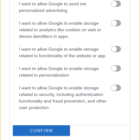
I want to allow Google to send me
personalized advertising.
I want to allow Google to enable storage
related to analytics like cookies on web or
device identifiers in apps.
Hírlevél feliratkozás
I want to allow Google to enable storage
related to functionality of the website or app.
Adja meg keresztnevét:
Adja
meg e-mail címét:
I want to allow Google to enable storage
Megismertem és elfogadom a
GDPR-szabályzat
ot
related to personalization.
I want to allow Google to enable storage
related to security, including authentication
Nem szeretne lemaradni semmiről? Csak egy kattintás, és hírlevelünk a
functionality and fraud prevention, and other
user protection.
legfrissebb információkkal és exkluzív tartalmakkal hétről hétre
postaládájába érkezik!
CONFIRM
A SZOL24 legfrissebb 24 cikke