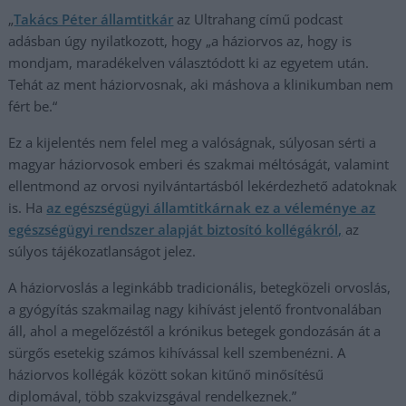
„
Takács Péter államtitkár
az Ultrahang című podcast
adásban úgy nyilatkozott, hogy „a háziorvos az, hogy is
mondjam, maradékelven választódott ki az egyetem után.
Tehát az ment háziorvosnak, aki máshova a klinikumban nem
fért be.“
Ez a kijelentés nem felel meg a valóságnak, súlyosan sérti a
magyar háziorvosok emberi és szakmai méltóságát, valamint
ellentmond az orvosi nyilvántartásból lekérdezhető adatoknak
is. Ha
az egészségügyi államtitkárnak ez a véleménye az
egészségügyi rendszer alapját biztosító kollégákról,
az
súlyos tájékozatlanságot jelez.
A háziorvoslás a leginkább tradicionális, betegközeli orvoslás,
a gyógyítás szakmailag nagy kihívást jelentő frontvonalában
áll, ahol a megelőzéstől a krónikus betegek gondozásán át a
sürgős esetekig számos kihívással kell szembenézni. A
háziorvos kollégák között sokan kitűnő minősítésű
diplomával, több szakvizsgával rendelkeznek.”