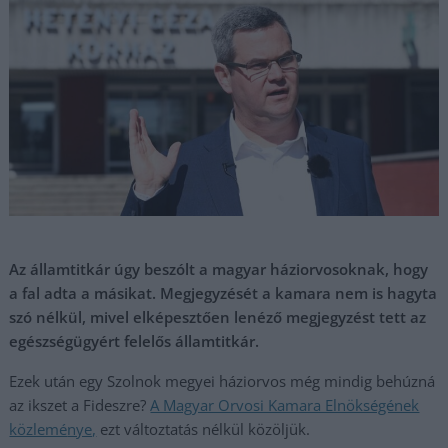
Az államtitkár úgy beszólt a magyar háziorvosoknak, hogy
a fal adta a másikat. Megjegyzését a kamara nem is hagyta
szó nélkül, mivel elképesztően lenéző megjegyzést tett az
egészségügyért felelős államtitkár.
Ezek után egy Szolnok megyei háziorvos még mindig behúzná
az ikszet a Fideszre?
A Magyar Orvosi Kamara Elnökségének
közlemé
nye,
ezt változtatás nélkül közöljük.