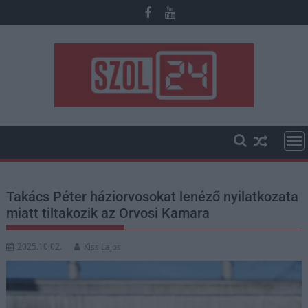
Skip
to
content
Takács Péter háziorvosokat lenéző nyilatkozata
miatt tiltakozik az Orvosi Kamara
2025.10.02.
Kiss Lajos