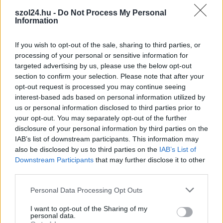
2026.08.06.
Horváth Zsolt
szol24.hu -
Do Not Process My Personal
Váratlan fennakadás borította fel a Szolnok–
Information
Kecskemét vasútvonal közlekedését
Akik csütörtök reggel a Szolnok és Kecskemét közötti
If you wish to opt-out of the sale, sharing to third parties, or
vasútvonalon tervezték az utazásukat, azoknak érdemes volt
processing of your personal or sensitive information for
targeted advertising by us, please use the below opt-out
indulás...
section to confirm your selection. Please note that after your
Magyarország
opt-out request is processed you may continue seeing
interest-based ads based on personal information utilized by
us or personal information disclosed to third parties prior to
your opt-out. You may separately opt-out of the further
disclosure of your personal information by third parties on the
IAB’s list of downstream participants. This information may
also be disclosed by us to third parties on the
IAB’s List of
Downstream Participants
that may further disclose it to other
third parties.
Please note that this website/app uses one or more Google
Personal Data Processing Opt Outs
services and may gather and store information including but
not limited to your visit or usage behaviour. You may click to
I want to opt-out of the Sharing of my
personal data.
grant or deny consent to Google and its third-party tags to