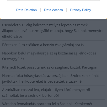
Data Deletion
Data Access
Privacy Policy
A Szolnok megyei gazdák nagyon nem akarták a JÉGER
további üzemeltetését
Csendélet 5.0: alig balesetveszélyes lépcső és remek
állapotban levő buszmegálló mutatja, hogy Szolnok mennyire
élhető város
Pénteken újra csökken a benzin és a gázolaj ára is
Napokon belül megválasztja az új köztársasági elnököt az
Országgyűlés
Kiterjedt tüzek pusztítanak az országban, köztük Karcagon
Harmadfokú hőségriasztás az országban: Szolnokon klímát
javítottak, helikoptereket is bevetettek a tüzeknél
A zárkában rosszul lett, elájult – ilyen körülményekről
számoltak be a szolnoki börtönből
Váratlan fennakadás borította fel a Szolnok–Kecskemét