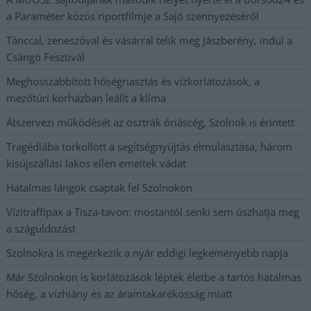
a Paraméter közös riportfilmje a Sajó szennyezéséről
Tánccal, zeneszóval és vásárral telik meg Jászberény, indul a
Csángó Fesztivál
Meghosszabbított hőségriasztás és vízkorlátozások, a
mezőtúri kórházban leállt a klíma
Átszervezi működését az osztrák óriáscég, Szolnok is érintett
Tragédiába torkollott a segítségnyújtás elmulasztása, három
kisújszállási lakos ellen emeltek vádat
Hatalmas lángok csaptak fel Szolnokon
Vízitraffipax a Tisza-tavon: mostantól senki sem úszhatja meg
a száguldozást
Szolnokra is megérkezik a nyár eddigi legkeményebb napja
Már Szolnokon is korlátozások léptek életbe a tartós hatalmas
hőség, a vízhiány és az áramtakarékosság miatt