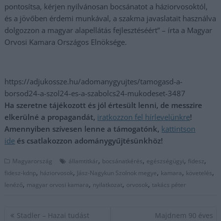
pontosítsa, kérjen nyilvánosan bocsánatot a háziorvosoktól,
és a jövőben érdemi munkával, a szakma javaslatait használva
dolgozzon a magyar alapellátás fejlesztéséért” – írta a Magyar
Orvosi Kamara Országos Elnöksége.
https://adjukossze.hu/adomanygyujtes/tamogasd-a-
borsod24-a-szol24-es-a-szabolcs24-mukodeset-3487
Ha szeretne tájékozott és jól értesült lenni, de messzire
elkerülné a propagandát,
iratkozzon fel hírlevelünkre
!
Amennyiben szívesen lenne a támogatónk,
kattintson
ide
és csatlakozzon adománygyűjtésünkhöz!
,
,
,
,
Magyarország
államtitkár
bocsánatkérés
egészségügyi
fidesz
,
,
,
,
,
fidesz-kdnp
háziorvosok
Jász-Nagykun Szolnok megye
kamara
követelés
,
,
,
,
lenéző
magyar orvosi kamara
nyilatkozat
orvosok
takács péter
Bejegyzés
Stadler – Hazai tudást
Majdnem 90 éves