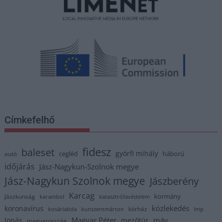
Címkefelhő
fidesz
baleset
györfi mihály
cegléd
háború
autó
időjárás
Jász-Nagykun-Szolnok megye
Jász-Nagykun Szolnok megye
Jászberény
Karcag
kormány
Jászkunság
karambol
katasztrófavédelem
közlekedés
koronavírus
kórház
kosárlabda
kunszentmárton
lmp
Magyar Péter
máv
lopás
mezőtúr
magyarország