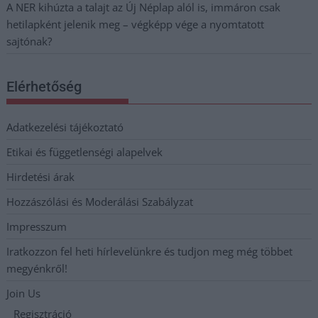
A NER kihúzta a talajt az Új Néplap alól is, immáron csak
hetilapként jelenik meg – végképp vége a nyomtatott
sajtónak?
Elérhetőség
Adatkezelési tájékoztató
Etikai és függetlenségi alapelvek
Hirdetési árak
Hozzászólási és Moderálási Szabályzat
Impresszum
Iratkozzon fel heti hírlevelünkre és tudjon meg még többet
megyénkről!
Join Us
Regisztráció