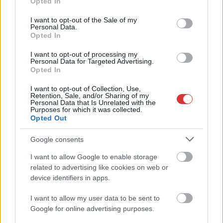
Opted In
use your data for below specified purposes in below Google
2026.08.06.
Kiss Lajos
consent section.
I want to opt-out of the Sale of my
Egyszer fent, egyszer lent, így festett a Duna a két
Personal Data.
Opted In
évvel ezelőtti árvíz idején és így most –
fotógyűjtemény ugyanazokból a szögekből
I want to opt-out of processing my
Akik szeretik az előtte-utána képeket, azok számára
Personal Data for Targeted Advertising.
Opted In
feltétlenül ajánlott ez a képgyűjtemény. Több helyszín
ugyanabból a...
I want to opt-out of Collection, Use,
Retention, Sale, and/or Sharing of my
Magyarország
Personal Data that Is Unrelated with the
Purposes for which it was collected.
Opted Out
Google consents
I want to allow Google to enable storage
related to advertising like cookies on web or
device identifiers in apps.
I want to allow my user data to be sent to
Google for online advertising purposes.