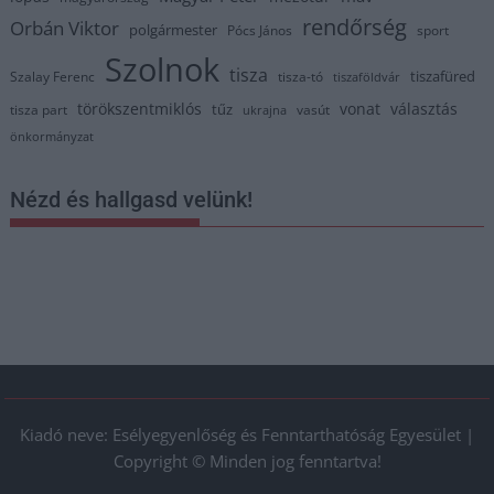
rendőrség
Orbán Viktor
polgármester
Pócs János
sport
Szolnok
tisza
tiszafüred
Szalay Ferenc
tisza-tó
tiszaföldvár
törökszentmiklós
vonat
választás
tűz
tisza part
vasút
ukrajna
önkormányzat
Nézd és hallgasd velünk!
Kiadó neve: Esélyegyenlőség és Fenntarthatóság Egyesület |
Copyright © Minden jog fenntartva!