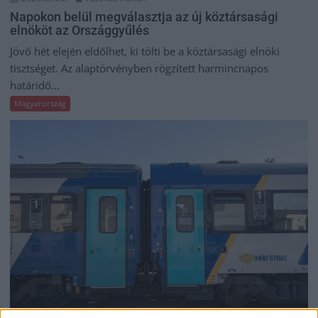
Napokon belül megválasztja az új köztársasági
elnököt az Országgyűlés
Jövő hét elején eldőlhet, ki tölti be a köztársasági elnöki
tisztséget. Az alaptörvényben rögzített harmincnapos
határidő...
Magyarország