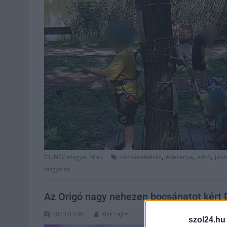
,
,
,
JNSZ megyei hírek
bocsánatkérés
édesanya
edző
Jás
tárgyalás
Az Origó nagy nehezen bocsánatot kért 
2023.03.06.
Kiss Lajos
szol24.hu