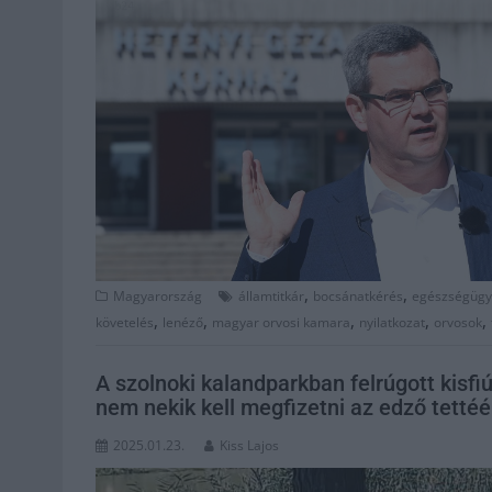
,
,
Magyarország
államtitkár
bocsánatkérés
egészségügy
,
,
,
,
,
követelés
lenéző
magyar orvosi kamara
nyilatkozat
orvosok
A szolnoki kalandparkban felrúgott kisfi
nem nekik kell megfizetni az edző tettéé
2025.01.23.
Kiss Lajos