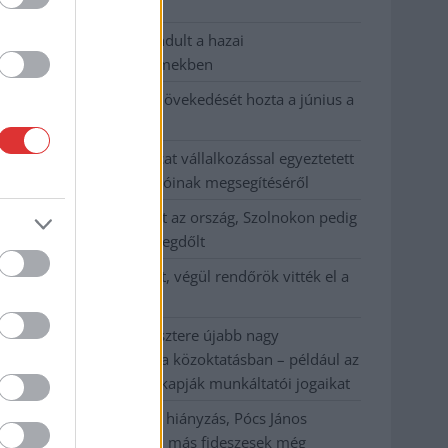
habos isler?
Országos ellenőrzés indult a hazai
akkumulátoripari üzemekben
Az idei év leglassabb növekedését hozta a június a
kiskereskedelemben
Györfi Mihály több tucat vállalkozással egyeztetett
a kerékpárgyár dolgozóinak megsegítéséről
41 fok fölé forrósodott az ország, Szolnokon pedig
egy másik rekord is megdőlt
Egy telefonhívást akart, végül rendőrök vitték el a
mezőtúri férfit
A Tisza kormány minisztere újabb nagy
változásokról döntött a közoktatásban – például az
iskolaigazgatók visszakapják munkáltatói jogaikat
Sok volt az igazolatlan hiányzás, Pócs János
fizetéslevonást kapott, más fideszesek még