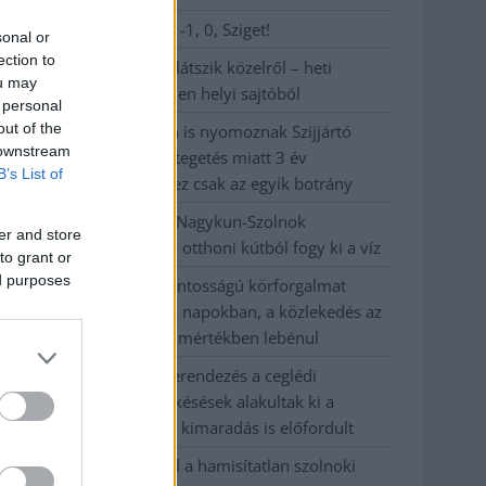
Visszaszámlálás indul: -1, 0, Sziget!
sonal or
ection to
Magyarország jobban látszik közelről – heti
ou may
médiaszemle a független helyi sajtóból
 personal
out of the
Már magasabb szinten is nyomoznak Szijjártó
 downstream
büntetőügyében, vesztegetés miatt 3 év
B’s List of
letöltendőt kaphat és ez csak az egyik botrány
Problémák egész Jász-Nagykun-Szolnok
er and store
megyében: egyre több otthoni kútból fogy ki a víz
to grant or
ed purposes
Szolnokon egy kulcsfontosságú körforgalmat
részlegesen lezárnak a napokban, a közlekedés az
átlagost is meghaladó mértékben lebénul
Elromlott a biztosítóberendezés a ceglédi
vasútvonalon, alapos késések alakultak ki a
menetrendhez képest, kimaradás is előfordult
Ön szerint hogy készül a hamisítatlan szolnoki