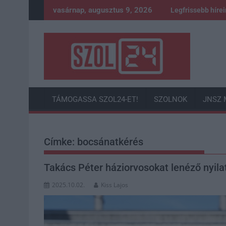
Skip
vasárnap, augusztus 9, 2026
Legfrissebb híre
to
content
TÁMOGASSA SZOL24-ET!
SZOLNOK
JNSZ 
Címke:
bocsánatkérés
Takács Péter háziorvosokat lenéző nyila
2025.10.02.
Kiss Lajos