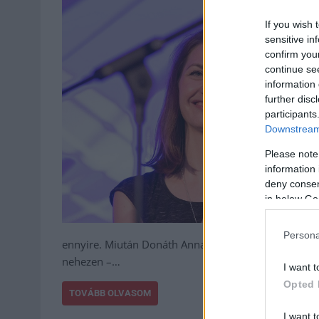
If you wish 
sensitive in
confirm you
continue se
information 
further disc
participants
Downstream 
Please note
information 
deny consent
in below Go
Persona
ennyire. Miután Donáth Anna múlt hétfőn végrehajtó
nehezen –…
I want t
Opted 
TOVÁBB OLVASOM
I want t