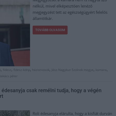
nélkül, mivel elképesztően lenéző
megjegyzést tett az egészségügyért felelős
államtitkár.
TOVÁBB OLVASOM
,
,
,
,
,
,
i
fidesz
fidesz-kdnp
háziorvosok
Jász-Nagykun Szolnok megye
kamara
takács péter
ú édesanyja csak remélni tudja, hogy a végén
rt
Roli édesanyja elárulta, hogy a kisfiát durván