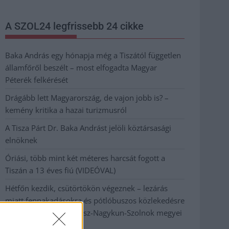
A SZOL24 legfrissebb 24 cikke
Baka András egy hónapja még a Tiszától független
államfőről beszélt – most elfogadta Magyar
Péterék felkérését
Drágább lett Magyarország, de vajon jobb is? –
kemény kritika a hazai turizmusról
A Tisza Párt Dr. Baka Andrást jelöli köztársasági
elnöknek
Óriási, több mint két méteres harcsát fogott a
Tiszán a 13 éves fiú (VIDEÓVAL)
Hétfőn kezdik, csütörtökön végeznek – lezárás
miatt fennakadásokra és pótlóbuszos közlekedésre
számítsunk az egyik Jász-Nagykun-Szolnok megyei
vasútvonalon