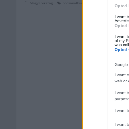
,
,
,
Magyarország
bocsánatkérés
Donáth Anna
fidesz
ori
Opted 
I want 
Advertis
Opted 
I want t
of my P
was col
Opted 
Google 
I want t
web or d
I want t
purpose
I want 
I want t