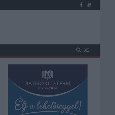
ika a hazai turizmusról