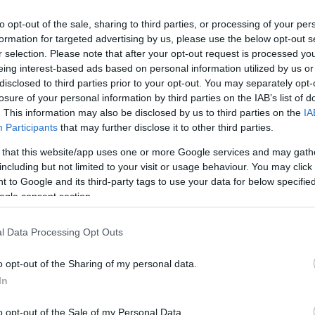
A bíróság bocsánatkérésre kötelezte a
kormánypárti sajtó több gyorstüzelő
to opt-out of the sale, sharing to third parties, or processing of your per
fegyverét, köztük a Ripostot, a TV2-t és az
formation for targeted advertising by us, please use the below opt-out s
r selection. Please note that after your opt-out request is processed y
Origót is, amiért teljes valótlanságokat
eing interest-based ads based on personal information utilized by us or
állítottak Donáth Annáról és besározták az
disclosed to third parties prior to your opt-out. You may separately opt-
ellenzéki politikust. Egyelőre még csak az
losure of your personal information by third parties on the IAB’s list of
Origó tett eleget ennek, de ők is jócskán
. This information may also be disclosed by us to third parties on the
IA
határidőn túl, miután a politikus már
Participants
that may further disclose it to other third parties.
végrehajtókat küldött rájuk. Az igazságot
 that this website/app uses one or more Google services and may gath
teljesen nélkülöző állításokat ugyanis igen
including but not limited to your visit or usage behaviour. You may click 
gyorsan közzéteszik a fideszes
 to Google and its third-party tags to use your data for below specifi
médiapropaganda tagjai, de az elvesztett
ogle consent section.
perek utáni helyreigazításokat és
bocsánatkéréseket már nem kapkodják el
l Data Processing Opt Outs
kat küldött a Mediaworksre és a TV2-re, az Origo nagy
o opt-out of the Sharing of my personal data.
In
o opt-out of the Sale of my Personal Data.