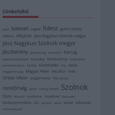
Címkefelhő
fidesz
baleset
györfi mihály
cegléd
autó
időjárás
Jász-Nagykun-Szolnok megye
háború
Jász-Nagykun Szolnok megye
Jászberény
Karcag
Jászkunság
karambol
koronavírus
kormány
katasztrófavédelem
kosárlabda
közlekedés
lopás
kórház
kunszentmárton
lmp
Magyar Péter
máv
mezőtúr
magyarország
Orbán Viktor
polgármester
Pócs János
Szolnok
rendőrség
sport
Szalay Ferenc
tisza
tiszafüred
tisza part
tisza-tó
tiszaföldvár
törökszentmiklós
vonat
választás
tűz
vasút
ukrajna
önkormányzat