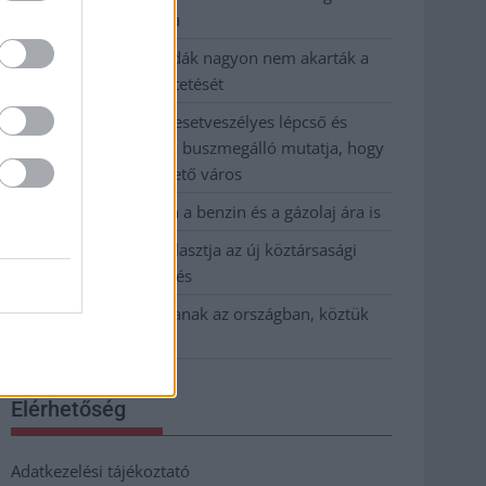
kevesebbet vittek haza
A Szolnok megyei gazdák nagyon nem akarták a
JÉGER további üzemeltetését
Csendélet 5.0: alig balesetveszélyes lépcső és
remek állapotban levő buszmegálló mutatja, hogy
Szolnok mennyire élhető város
Pénteken újra csökken a benzin és a gázolaj ára is
Napokon belül megválasztja az új köztársasági
elnököt az Országgyűlés
Kiterjedt tüzek pusztítanak az országban, köztük
Karcagon
Elérhetőség
Adatkezelési tájékoztató