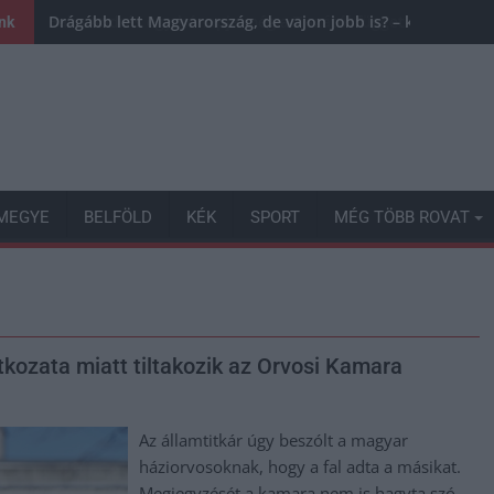
Drágább lett Magyarország, de vajon jobb is? – kemény krit
ink
MEGYE
BELFÖLD
KÉK
SPORT
MÉG TÖBB ROVAT
tkozata miatt tiltakozik az Orvosi Kamara
Az államtitkár úgy beszólt a magyar
háziorvosoknak, hogy a fal adta a másikat.
Megjegyzését a kamara nem is hagyta szó