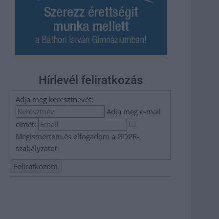
Hírlevél feliratkozás
Adja meg keresztnevét:
Adja meg e-mail
címét:
Megismertem és elfogadom a
GDPR-
szabályzat
ot
Nem szeretne lemaradni semmiről? Csak egy kattintás, és
hírlevelünk a legfrissebb információkkal és exkluzív
tartalmakkal hétről hétre postaládájába érkezik!