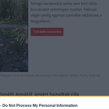
felrúgó karateedző azóta sem kért tőlük
bocsánatot semmilyen módon. Február
végén pedig egymás szemébe nézhetnek a
tárgyaláson.
TOVÁBB OLVASOM
,
,
,
,
,
,
z-Nagykun Szolnok megye
Jászberény
kalandpark
karate
kisfiú
Szolnok
Donáth Annától, amiért hazudtak róla
 -
Do Not Process My Personal Information