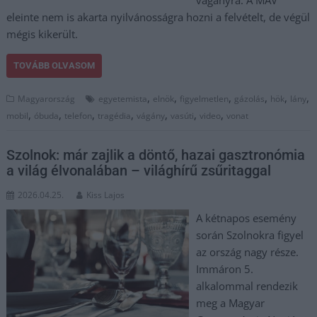
vágányra. A MÁV
eleinte nem is akarta nyilvánosságra hozni a felvételt, de végül
mégis kikerült.
TOVÁBB OLVASOM
,
,
,
,
,
,
Magyarország
egyetemista
elnök
figyelmetlen
gázolás
hök
lány
,
,
,
,
,
,
,
mobil
óbuda
telefon
tragédia
vágány
vasúti
video
vonat
Szolnok: már zajlik a döntő, hazai gasztronómia
a világ élvonalában – világhírű zsűritaggal
2026.04.25.
Kiss Lajos
A kétnapos esemény
során Szolnokra figyel
az ország nagy része.
Immáron 5.
alkalommal rendezik
meg a Magyar