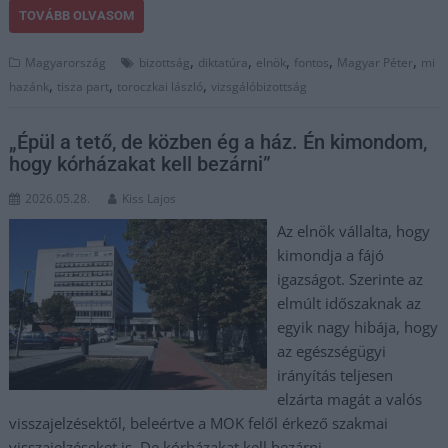
TOVÁBB OLVASOM
,
,
,
,
,
Magyarország
bizottság
diktatúra
elnök
fontos
Magyar Péter
mi
,
,
,
hazánk
tisza part
toroczkai lászló
vizsgálóbizottság
„Épül a tető, de közben ég a ház. Én kimondom,
hogy kórházakat kell bezárni”
2026.05.28.
Kiss Lajos
Az elnök vállalta, hogy
kimondja a fájó
igazságot. Szerinte az
elmúlt időszaknak az
egyik nagy hibája, hogy
az egészségügyi
irányítás teljesen
elzárta magát a valós
visszajelzésektől, beleértve a MOK felől érkező szakmai
visszajelzéseket is. De kórházakat kell bezárni.