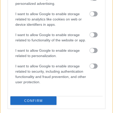
part
personalized advertising.
I want to allow Google to enable storage
Mérföldkőhöz érkeztek a szolnok megyei
related to analytics like cookies on web or
méhészek
device identifiers in apps.
2025.11.04.
Farkas András
I want to allow Google to enable storage
Tisztújító közgyűlést
related to functionality of the website or app.
tartott október 19-én,
I want to allow Google to enable storage
az Országos Magyar
related to personalization.
Méhészeti Egyesület
Jász-Nagykun-Szolnok
I want to allow Google to enable storage
Vármegyei Szervezete,
related to security, including authentication
amelyen új elnököt
functionality and fraud prevention, and other
választottak: a tagság
user protection.
bizalmát a szolnoki Molnár-Kun Lilla nyerte el. Az országban
kevés női méhész tölti be ezt a pozíciót, így megválasztása
valóban mérföldkőnek számít.
CONFIRM
TOVÁBB OLVASOM