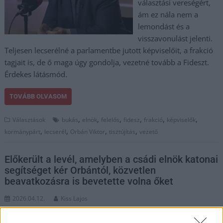
választási vereségért,
ám ez nála nem a
lemondást és a
visszavonulást jelenti.
Teljesen lecserélné a parlamentbe jutott képviselőit, a frakció
tagjait is, de ő maga úgy gondolja, vezetné tovább a Fideszt.
Érdekes látásmód.
TOVÁBB OLVASOM
,
,
,
,
,
,
Választások
bukás
elnök
felelős
fidesz
frakció
képviselők
,
,
,
,
kormánypárt
lecserél
Orbán Viktor
tisztújítás
vezető
Előkerült a levél, amelyben a csádi elnök katonai
segítséget kér Orbántól, közvetlen
beavatkozásra is bevetette volna őket
2026.04.12.
Kiss Lajos
A levél szerint a csádi