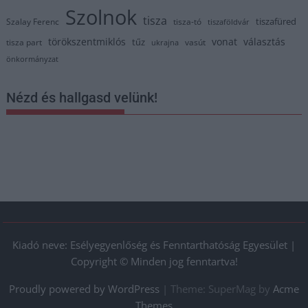
Szolnok
tisza
tiszafüred
Szalay Ferenc
tisza-tó
tiszaföldvár
törökszentmiklós
vonat
választás
tűz
tisza part
vasút
ukrajna
önkormányzat
Nézd és hallgasd velünk!
Kiadó neve: Esélyegyenlőség és Fenntarthatóság Egyesület |
Copyright © Minden jog fenntartva!
Proudly powered by WordPress
|
Theme: SuperMag by
Acme
Themes