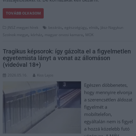
TOVÁBB OLVASOM
,
,
,
JNSZ megyei hírek
bezárás
egészségügy
elnök
Jász-Nagykun
,
,
,
Szolnok megye
kórház
magyar orvosi kamara
MOK
Tragikus képsorok: így gázolta el a figyelmetlen
egyetemista lányt a vonat az állomáson
(videóval 18+)
2026.05.16.
Kiss Lajos
Egészen döbbenetes,
hogy mennyire elvonja
a szerencsétlen áldozat
figyelmét a
mobiltelefon,
egyáltalán nem is figyel
a hozzá közelebb futó