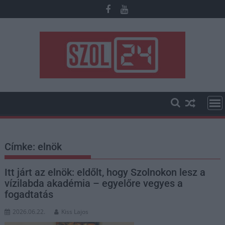
Skip
to
content
Címke:
elnök
Itt járt az elnök: eldőlt, hogy Szolnokon lesz a
vízilabda akadémia – egyelőre vegyes a
fogadtatás
2026.06.22.
Kiss Lajos