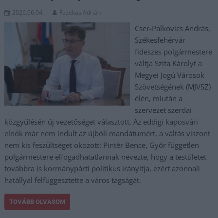
2026.06.04.
Fazekas Adrián
Cser-Palkovics András,
Székesfehérvár
fideszes polgármestere
váltja Szita Károlyt a
Megyei Jogú Városok
Szövetségének (MJVSZ)
élén, miután a
szervezet szerdai
közgyűlésén új vezetőséget választott. Az eddigi kaposvári
elnök már nem indult az újbóli mandátumért, a váltás viszont
nem kis feszültséget okozott: Pintér Bence, Győr független
polgármestere elfogadhatatlannak nevezte, hogy a testületet
továbbra is kormánypárti politikus irányítja, ezért azonnali
hatállyal felfüggesztette a város tagságát.
TOVÁBB OLVASOM