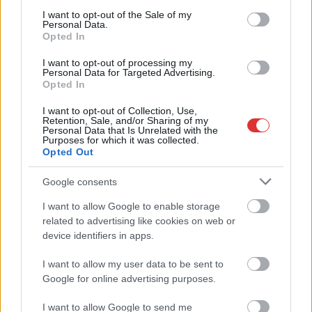
(videóval)
consent section.
I want to opt-out of the Sale of my
Personal Data.
2026.04.08.
Kiss Lajos
Opted In
Rendkívül tanulságos
I want to opt-out of processing my
történet és videó, ahol
Personal Data for Targeted Advertising.
Opted In
egy roma vezető
mutatja meg a
I want to opt-out of Collection, Use,
Retention, Sale, and/or Sharing of my
szavazatvásárlás
Personal Data that Is Unrelated with the
(részben) rejtett és
Purposes for which it was collected.
Opted Out
kegyetlen világát. Nem
is olyan régen még
Google consents
belsősként láthatta, ám idén télen érezte, ez tarthatatlan
állapot, ahova a Fidesz vezeti hazánkat. Ezt a riportot is a
I want to allow Google to enable storage
related to advertising like cookies on web or
Partizánnak köszönhetjük.
device identifiers in apps.
TOVÁBB OLVASOM
I want to allow my user data to be sent to
Google for online advertising purposes.
,
,
,
,
,
,
Választások
adatgyűjtő
belsős
cigányok
ellenség
elnök
fidesz
,
,
,
,
,
,
Orbán Viktor
pálfordulás
partizán
rendszer
róma
szavazatvásárlás
tisza
I want to allow Google to send me