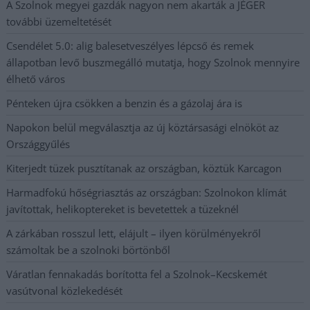
A Szolnok megyei gazdák nagyon nem akarták a JÉGER
további üzemeltetését
Csendélet 5.0: alig balesetveszélyes lépcső és remek
állapotban levő buszmegálló mutatja, hogy Szolnok mennyire
élhető város
Pénteken újra csökken a benzin és a gázolaj ára is
Napokon belül megválasztja az új köztársasági elnököt az
Országgyűlés
Kiterjedt tüzek pusztítanak az országban, köztük Karcagon
Harmadfokú hőségriasztás az országban: Szolnokon klímát
javítottak, helikoptereket is bevetettek a tüzeknél
A zárkában rosszul lett, elájult – ilyen körülményekről
számoltak be a szolnoki börtönből
Váratlan fennakadás borította fel a Szolnok–Kecskemét
vasútvonal közlekedését