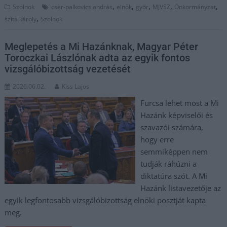
,
,
,
,
,
Szolnok
cser-palkovics andrás
elnök
győr
MJVSZ
Önkormányzat
,
szita károly
Szolnok
Meglepetés a Mi Hazánknak, Magyar Péter
Toroczkai Lászlónak adta az egyik fontos
vizsgálóbizottság vezetését
2026.06.02.
Kiss Lajos
Furcsa lehet most a Mi
Hazánk képviselői és
szavazói számára,
hogy erre
semmiképpen nem
tudják ráhúzni a
diktatúra szót. A Mi
Hazánk listavezetője az
egyik legfontosabb vizsgálóbizottság elnöki posztját kapta
meg.