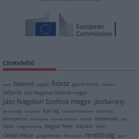
Címkefelhő
fidesz
baleset
györfi mihály
cegléd
háború
autó
időjárás
Jász-Nagykun-Szolnok megye
Jász-Nagykun Szolnok megye
Jászberény
Karcag
kormány
Jászkunság
karambol
katasztrófavédelem
közlekedés
koronavírus
kórház
kosárlabda
kunszentmárton
lmp
Magyar Péter
máv
lopás
mezőtúr
magyarország
rendőrség
Orbán Viktor
polgármester
Pócs János
sport