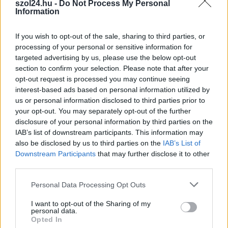
elnök szükség esetén
szol24.hu -
Do Not Process My Personal
Information
akár a fegyveres
terrorista csoportokkal
If you wish to opt-out of the sale, sharing to third parties, or
szembeni közvetlen
processing of your personal or sensitive information for
beavatkozásra is
targeted advertising by us, please use the below opt-out
bevetette volna a
section to confirm your selection. Please note that after your
magyar katonákat.
opt-out request is processed you may continue seeing
Hogy valódi-e a levél? Igen, mivel erre hivatkozva szavazta
interest-based ads based on personal information utilized by
meg a magyar honvédség csádi katonai missziójára vonatkozó
us or personal information disclosed to third parties prior to
your opt-out. You may separately opt-out of the further
felhatalmazást 2023-ban. Most már a szövegét is ismerjük.
disclosure of your personal information by third parties on the
IAB’s list of downstream participants. This information may
TOVÁBB OLVASOM
also be disclosed by us to third parties on the
IAB’s List of
Downstream Participants
that may further disclose it to other
,
,
,
,
,
Magyarország
beavatkozás
csád
döntés
életveszély
elnök
third parties.
,
,
,
,
,
,
,
felhatalmazás
halál
honvédség
katonai
levél
milliárdok
misszió
orbán
Please note that this website/app uses one or more Google
,
,
gáspár
Orbán Viktor
segítség
Personal Data Processing Opt Outs
services and may gather and store information including but
not limited to your visit or usage behaviour. You may click to
I want to opt-out of the Sharing of my
Egy roma vezető kiugrásának története –
personal data.
grant or deny consent to Google and its third-party tags to
Opted In
fideszes adatgyűjtőből a rendszer ellensége
use your data for below specified purposes in below Google