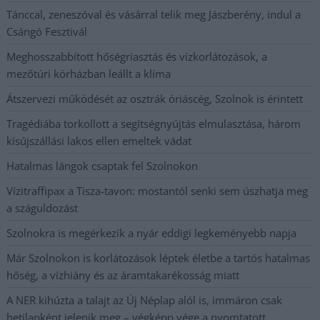
Tánccal, zeneszóval és vásárral telik meg Jászberény, indul a
Csángó Fesztivál
Meghosszabbított hőségriasztás és vízkorlátozások, a
mezőtúri kórházban leállt a klíma
Átszervezi működését az osztrák óriáscég, Szolnok is érintett
Tragédiába torkollott a segítségnyújtás elmulasztása, három
kisújszállási lakos ellen emeltek vádat
Hatalmas lángok csaptak fel Szolnokon
Vízitraffipax a Tisza-tavon: mostantól senki sem úszhatja meg
a száguldozást
Szolnokra is megérkezik a nyár eddigi legkeményebb napja
Már Szolnokon is korlátozások léptek életbe a tartós hatalmas
hőség, a vízhiány és az áramtakarékosság miatt
A NER kihúzta a talajt az Új Néplap alól is, immáron csak
hetilapként jelenik meg – végképp vége a nyomtatott