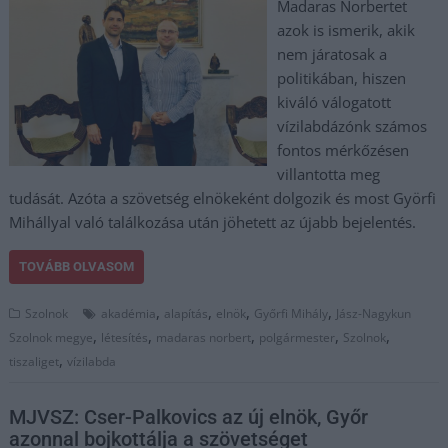
Madaras Norbertet
azok is ismerik, akik
nem járatosak a
politikában, hiszen
kiváló válogatott
vízilabdázónk számos
fontos mérkőzésen
villantotta meg
tudását. Azóta a szövetség elnökeként dolgozik és most Györfi
Mihállyal való találkozása után jöhetett az újabb bejelentés.
TOVÁBB OLVASOM
,
,
,
,
Szolnok
akadémia
alapítás
elnök
Győrfi Mihály
Jász-Nagykun
,
,
,
,
,
Szolnok megye
létesítés
madaras norbert
polgármester
Szolnok
,
tiszaliget
vízilabda
MJVSZ: Cser-Palkovics az új elnök, Győr
azonnal bojkottálja a szövetséget