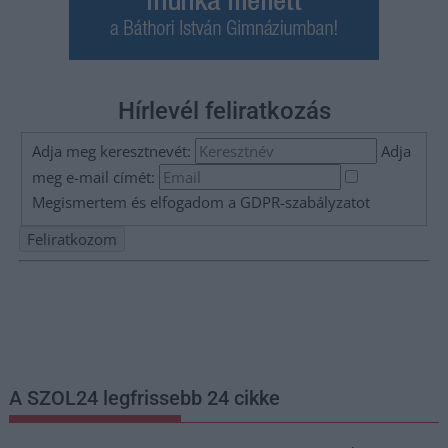
Hírlevél feliratkozás
Adja meg keresztnevét:
Adja
meg e-mail címét:
Megismertem és elfogadom a
GDPR-szabályzat
ot
Nem szeretne lemaradni semmiről? Csak egy kattintás, és hírlevelünk a
legfrissebb információkkal és exkluzív tartalmakkal hétről hétre
postaládájába érkezik!
A SZOL24 legfrissebb 24 cikke