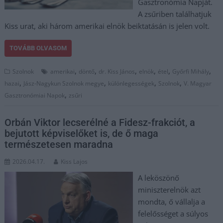
Gasztronómia Napját.
A zsűriben találhatjuk
Kiss urat, aki három amerikai elnök beiktatásán is jelen volt.
TOVÁBB OLVASOM
,
,
,
,
,
,
Szolnok
amerikai
döntő
dr. Kiss János
elnök
étel
Győrfi Mihály
,
,
,
,
hazai
Jász-Nagykun Szolnok megye
különlegességek
Szolnok
V. Magyar
,
Gasztronómiai Napok
zsűri
Orbán Viktor lecserélné a Fidesz-frakciót, a
bejutott képviselőket is, de ő maga
természetesen maradna
2026.04.17.
Kiss Lajos
A leköszönő
miniszterelnök azt
mondta, ő vállalja a
felelősséget a súlyos