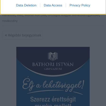
Data Deletion
Data Access
Privacy Policy
,
,
,
,
JNSZ megyei hírek
elnök
Jász-Nagykun-Szolnok
közösség
méh
,
,
,
,
méhészet
méz
Molnár-Kun Lilla
Országos Magyar Méhészeti Egyesület
rendezvény
Bejegyzés
Régebbi bejegyzések
navigáció