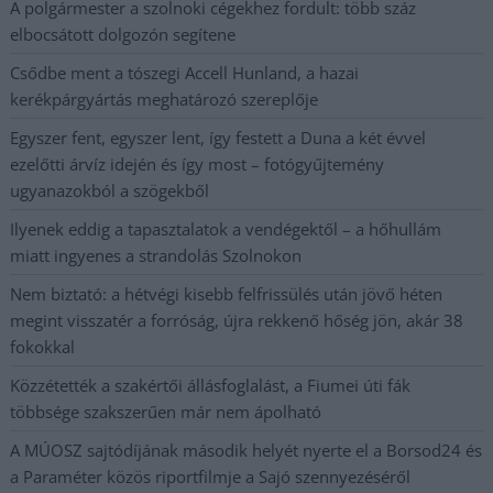
A polgármester a szolnoki cégekhez fordult: több száz
elbocsátott dolgozón segítene
Csődbe ment a tószegi Accell Hunland, a hazai
kerékpárgyártás meghatározó szereplője
Egyszer fent, egyszer lent, így festett a Duna a két évvel
ezelőtti árvíz idején és így most – fotógyűjtemény
ugyanazokból a szögekből
Ilyenek eddig a tapasztalatok a vendégektől – a hőhullám
miatt ingyenes a strandolás Szolnokon
Nem biztató: a hétvégi kisebb felfrissülés után jövő héten
megint visszatér a forróság, újra rekkenő hőség jön, akár 38
fokokkal
Közzétették a szakértői állásfoglalást, a Fiumei úti fák
többsége szakszerűen már nem ápolható
A MÚOSZ sajtódíjának második helyét nyerte el a Borsod24 és
a Paraméter közös riportfilmje a Sajó szennyezéséről