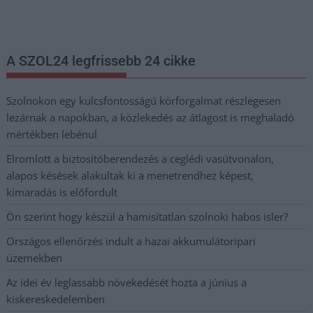
postaládájába érkezik!
A SZOL24 legfrissebb 24 cikke
Szolnokon egy kulcsfontosságú körforgalmat részlegesen
lezárnak a napokban, a közlekedés az átlagost is meghaladó
mértékben lebénul
Elromlott a biztosítóberendezés a ceglédi vasútvonalon,
alapos késések alakultak ki a menetrendhez képest,
kimaradás is előfordult
Ön szerint hogy készül a hamisítatlan szolnoki habos isler?
Országos ellenőrzés indult a hazai akkumulátoripari
üzemekben
Az idei év leglassabb növekedését hozta a június a
kiskereskedelemben