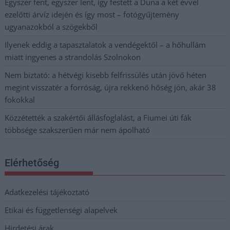
Egyszer fent, egyszer lent, így festett a Duna a két évvel
ezelőtti árvíz idején és így most – fotógyűjtemény
ugyanazokból a szögekből
Ilyenek eddig a tapasztalatok a vendégektől – a hőhullám
miatt ingyenes a strandolás Szolnokon
Nem biztató: a hétvégi kisebb felfrissülés után jövő héten
megint visszatér a forróság, újra rekkenő hőség jön, akár 38
fokokkal
Közzétették a szakértői állásfoglalást, a Fiumei úti fák
többsége szakszerűen már nem ápolható
Elérhetőség
Adatkezelési tájékoztató
Etikai és függetlenségi alapelvek
Hirdetési árak