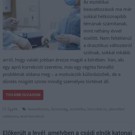
Az esztétikai
beavatkozások ma már
sokkal hétköznapibb
témának számítanak,
mint néhány évvel
ezelőtt. Nem feltétlenül
a drasztikus változásról
szólnak, sokkal inkább
arról, hogy valaki jobban érezze magát a bőrében. Van, aki
egy apró korrekciót szeretne, más egy régóta fennálló
problémát oldana meg – a motivációk különbözőek, de a
döntés mögött szinte mindig személyes történet áll.
TOVÁBB OLVASOM
,
,
,
,
Egyéb
beavatkozás
biztonság
esztétika
konzultáció
plasztikai
,
sebészet
testi korrekció
Előkerült a levél, amelyben a csádi elnök katonai