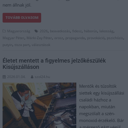
nem állnak jól.
TOVÁBB OLVASOM
,
,
,
,
,
Magyarország
2026
beavatkozás
fidesz
háborús
lakosság
,
,
,
,
,
,
Magyar Péter
Márki-Zay Péter
orosz
propaganda
provokáció
pszichózis
,
,
putyin
tisza part
választások
Életet mentett a figyelmes jelzőkészülék
Kisújszálláson
2026.01.04.
szol24.hu
Mentők és tűzoltók
siettek egy kisújszállási
családi házhoz a
napokban, miután
megszólalt a szén-
monoxid-érzékelő. Bár
a mérgező gázt végül