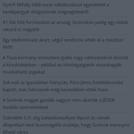
Györfi Mihály több tucat vállalkozással egyeztetett a
kerékpárgyár dolgozóinak megsegítéséről
41 fok fölé forrósodott az ország, Szolnokon pedig egy másik
rekord is megdőlt
Egy telefonhívást akart, végül rendőrök vitték el a mezőtúri
férfit
A Tisza kormány minisztere újabb nagy változásokról döntött
a közoktatásban – például az iskolaigazgatók visszakapják
munkáltatói jogaikat
Sok volt az igazolatlan hiányzás, Pócs János fizetéslevonást
kapott, más fideszesek még kevesebbet vittek haza
A Szolnok megyei gazdák nagyon nem akarták a JÉGER
további üzemeltetését
Csendélet 5.0: alig balesetveszélyes lépcső és remek
állapotban levő buszmegálló mutatja, hogy Szolnok mennyire
élhető város