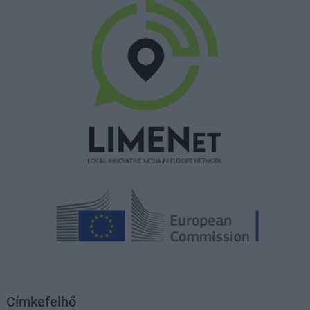
Címkefelhő