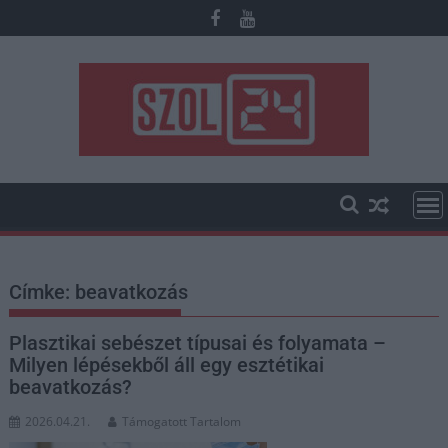
Skip
to
content
Címke:
beavatkozás
Plasztikai sebészet típusai és folyamata –
Milyen lépésekből áll egy esztétikai
beavatkozás?
2026.04.21.
Támogatott Tartalom