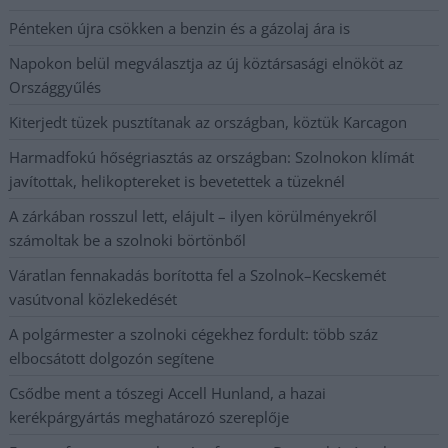
Pénteken újra csökken a benzin és a gázolaj ára is
Napokon belül megválasztja az új köztársasági elnököt az
Országgyűlés
Kiterjedt tüzek pusztítanak az országban, köztük Karcagon
Harmadfokú hőségriasztás az országban: Szolnokon klímát
javítottak, helikoptereket is bevetettek a tüzeknél
A zárkában rosszul lett, elájult – ilyen körülményekről
számoltak be a szolnoki börtönből
Váratlan fennakadás borította fel a Szolnok–Kecskemét
vasútvonal közlekedését
A polgármester a szolnoki cégekhez fordult: több száz
elbocsátott dolgozón segítene
Csődbe ment a tószegi Accell Hunland, a hazai
kerékpárgyártás meghatározó szereplője