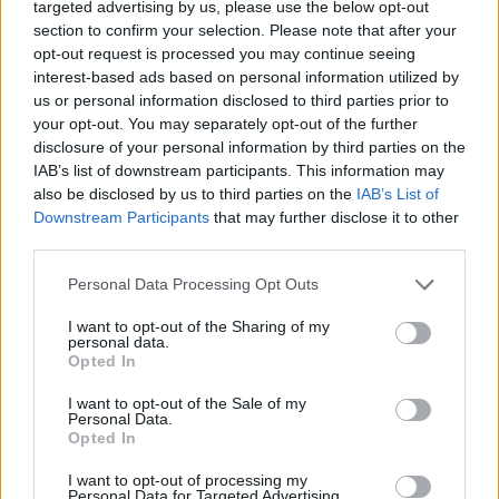
jött magyarázat, a
targeted advertising by us, please use the below opt-out
section to confirm your selection. Please note that after your
médiacég azt állítja,
opt-out request is processed you may continue seeing
hogy mesterséges
interest-based ads based on personal information utilized by
beavatkozás
us or personal information disclosed to third parties prior to
eredménye lett a sok
your opt-out. You may separately opt-out of the further
pozitív visszajelzés.
disclosure of your personal information by third parties on the
IAB’s list of downstream participants. This information may
TOVÁBB OLVASOM
also be disclosed by us to third parties on the
IAB’s List of
Downstream Participants
that may further disclose it to other
,
,
,
,
third parties.
Magyarország
beavatkozás
leállítás
Magyar Péter
magyarázat
,
,
,
médiaworks
mesterséges
politikus
szavazás
Please note that this website/app uses one or more Google
Personal Data Processing Opt Outs
services and may gather and store information including but
Ennyit kell várni Szolnokon egy műtétre
not limited to your visit or usage behaviour. You may click to
I want to opt-out of the Sharing of my
personal data.
grant or deny consent to Google and its third-party tags to
Opted In
2024.08.21.
Czapkó Dorottya
use your data for below specified purposes in below Google
consent section.
Naponta halljuk és
I want to opt-out of the Sale of my
Personal Data.
tapasztaljuk, hogy a
Opted In
magyar egészségügy
I want to opt-out of processing my
tragikus állapotban
Personal Data for Targeted Advertising.