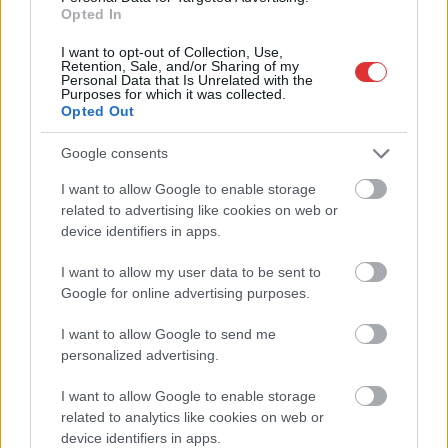
van. A kórházak
Opted In
felújításra szorulnak,
I want to opt-out of Collection, Use,
klíma híján akár 40 fok
Retention, Sale, and/or Sharing of my
Personal Data that Is Unrelated with the
is lehet a műtőkben
Purposes for which it was collected.
kórtermekben, a várólisták pedig hosszúak.
Opted Out
Az Átlátszó.hu által nyilvánosságra hozott adatok azonban az
eddigieknél is borúsabb képet festenek.
Google consents
I want to allow Google to enable storage
TOVÁBB OLVASOM
related to advertising like cookies on web or
device identifiers in apps.
,
,
,
,
Szolnok
beavatkozás
magyar egészségügy
műtét
protézis
,
,
Szolnok
szürkehályog
várólista
I want to allow my user data to be sent to
Google for online advertising purposes.
I want to allow Google to send me
personalized advertising.
I want to allow Google to enable storage
related to analytics like cookies on web or
device identifiers in apps.