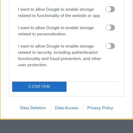
I want to allow Google to enable storage
related to functionality of the website or app.
I want to allow Google to enable storage
related to personalization.
I want to allow Google to enable storage
related to security, including authentication
functionality and fraud prevention, and other
user protection.
Hírlevél feliratkozás
Adja meg keresztnevét:
Adja
CONFIRM
meg e-mail címét:
Megismertem és elfogadom a
GDPR-szabályzat
ot
Data Deletion
Data Access
Privacy Policy
Nem szeretne lemaradni semmiről? Csak egy kattintás, és hírlevelünk a
legfrissebb információkkal és exkluzív tartalmakkal hétről hétre