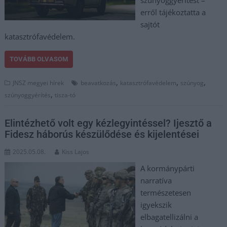
szúnyoggyérítést –
erről tájékoztatta a
sajtót
katasztrófavédelem.
TOVÁBB OLVASOM
,
,
,
JNSZ megyei hírek
beavatkozás
katasztrófavédelem
szúnyog
,
szúnyoggyérítés
tisza-tó
Elintézhető volt egy kézlegyintéssel? Ijesztő a
Fidesz háborús készülődése és kijelentései
2025.05.08.
Kiss Lajos
A kormánypárti
narratíva
természetesen
igyekszik
elbagatellizálni a