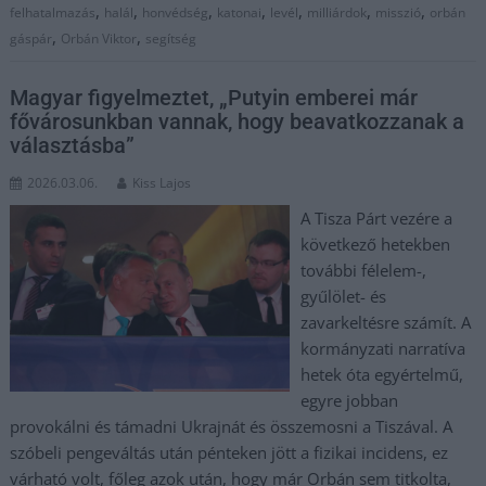
,
,
,
,
,
,
,
felhatalmazás
halál
honvédség
katonai
levél
milliárdok
misszió
orbán
,
,
gáspár
Orbán Viktor
segítség
Magyar figyelmeztet, „Putyin emberei már
fővárosunkban vannak, hogy beavatkozzanak a
választásba”
2026.03.06.
Kiss Lajos
A Tisza Párt vezére a
következő hetekben
további félelem-,
gyűlölet- és
zavarkeltésre számít. A
kormányzati narratíva
hetek óta egyértelmű,
egyre jobban
provokálni és támadni Ukrajnát és összemosni a Tiszával. A
szóbeli pengeváltás után pénteken jött a fizikai incidens, ez
várható volt, főleg azok után, hogy már Orbán sem titkolta,