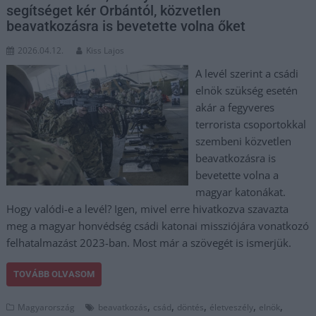
segítséget kér Orbántól, közvetlen
beavatkozásra is bevetette volna őket
2026.04.12.
Kiss Lajos
A levél szerint a csádi
elnök szükség esetén
akár a fegyveres
terrorista csoportokkal
szembeni közvetlen
beavatkozásra is
bevetette volna a
magyar katonákat.
Hogy valódi-e a levél? Igen, mivel erre hivatkozva szavazta
meg a magyar honvédség csádi katonai missziójára vonatkozó
felhatalmazást 2023-ban. Most már a szövegét is ismerjük.
TOVÁBB OLVASOM
,
,
,
,
,
Magyarország
beavatkozás
csád
döntés
életveszély
elnök