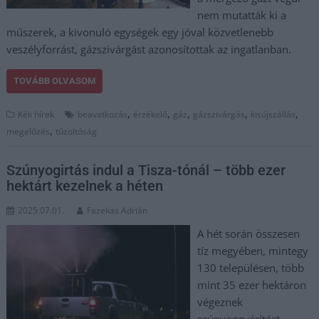
nem mutatták ki a
műszerek, a kivonuló egységek egy jóval közvetlenebb
veszélyforrást, gázszivárgást azonosítottak az ingatlanban.
TOVÁBB OLVASOM
,
,
,
,
,
Kék hírek
beavatkozás
érzékelő
gáz
gázszivárgás
kisújszállás
,
megelőzés
tűzoltóság
Szúnyogirtás indul a Tisza-tónál – több ezer
hektárt kezelnek a héten
2025.07.01.
Fazekas Adrián
A hét során összesen
tíz megyében, mintegy
130 településen, több
mint 35 ezer hektáron
végeznek