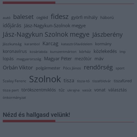
fidesz
baleset
györfi mihály
cegléd
háború
autó
időjárás
Jász-Nagykun-Szolnok megye
Jász-Nagykun Szolnok megye
Jászberény
Karcag
kormány
Jászkunság
karambol
katasztrófavédelem
közlekedés
koronavírus
kórház
kosárlabda
kunszentmárton
lmp
Magyar Péter
máv
lopás
mezőtúr
magyarország
rendőrség
Orbán Viktor
polgármester
Pócs János
sport
Szolnok
tisza
tiszafüred
Szalay Ferenc
tisza-tó
tiszaföldvár
törökszentmiklós
vonat
választás
tűz
tisza part
vasút
ukrajna
önkormányzat
Nézd és hallgasd velünk!