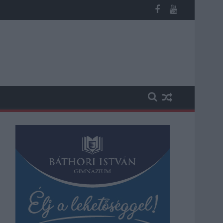
st kapott, más fideszesek még kevesebbet vittek haza