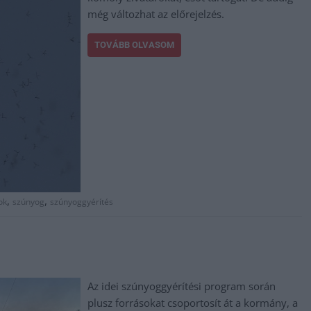
még változhat az előrejelzés.
TOVÁBB OLVASOM
,
,
ok
szúnyog
szúnyoggyérítés
Az idei szúnyoggyérítési program során
plusz forrásokat csoportosít át a kormány, a