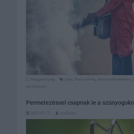
,
,
,
Magyarország
baja
Duna mente
katasztrófavédelem
permetezés
Permetezéssel csapnak le a szúnyogokr
2025.07.17.
szol24.hu