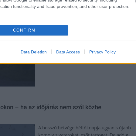
ezer hektáron gyérítik a szúnyogokat ezen a
cation functionality and fraud prevention, and other user protection.
héten – közölte az Országos
Katasztrófavédelmi Főigazgatóság (OKF)
szóvivője kedden. Szolnokon a múlt hétre
tervezett, de a kedvezőtlen időjárás miatt
CONFIRM
elhalasztott gyérítést is pótolják a napokban.
TOVÁBB OLVASOM
Data Deletion
Data Access
Privacy Policy
nokon – ha az időjárás nem szól közbe
A hosszú hétvége hétfői napja ugyanis újabb
komoly zivatarokat, esőt tartogat. De addig