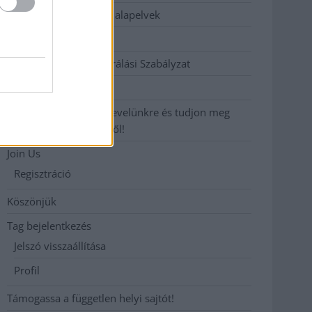
Etikai és függetlenségi alapelvek
Hirdetési árak
Hozzászólási és Moderálási Szabályzat
Impresszum
Iratkozzon fel heti hírlevelünkre és tudjon meg
még többet megyénkről!
Join Us
Regisztráció
Köszönjük
Tag bejelentkezés
Jelszó visszaállítása
Profil
Támogassa a független helyi sajtót!