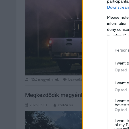
participants
Downstream 
Please note
information 
deny consent
in below Go
Persona
I want t
Opted 
,
,
JNSZ megyei hírek
beavatkozás
katasztrófavédelem
sz
I want t
Opted 
Megkezdődik megyénkben a szúnyogok e
I want 
Advertis
2025.05.01.
szol24.hu
Opted 
I want t
of my P
was col