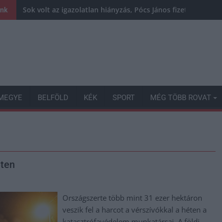
Sok volt az igazolatlan hiányzás, Pócs János fizetéslevoná
ink
MEGYE
BELFÖLD
KÉK
SPORT
MÉG TÖBB ROVAT
éten
Országszerte több mint 31 ezer hektáron
veszik fel a harcot a vérszívókkal a héten a
katasztrófavédelem munkatársai. A földi