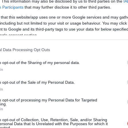
végeznek szúnyoggyérítést – erről
. This information may also be disclosed by us to third parties on the
IA
Participants
that may further disclose it to other third parties.
tájékoztatta a sajtót katasztrófavédelem.
 that this website/app uses one or more Google services and may gath
TOVÁBB OLVASOM
including but not limited to your visit or usage behaviour. You may click 
 to Google and its third-party tags to use your data for below specifi
ogle consent section.
l Data Processing Opt Outs
o opt-out of the Sharing of my personal data.
In
,
,
únyog
szúnyoggyérítés
tisza-tó
o opt-out of the Sale of my Personal Data.
In
lleni védekezés
to opt-out of processing my Personal Data for Targeted
ing.
In
Április 30-án indul a katasztrófavédelem
o opt-out of Collection, Use, Retention, Sale, and/or Sharing
által koordinált központi szúnyoggyérítési
ersonal Data that Is Unrelated with the Purposes for which it
program. A tavaszi időszakban
lected.