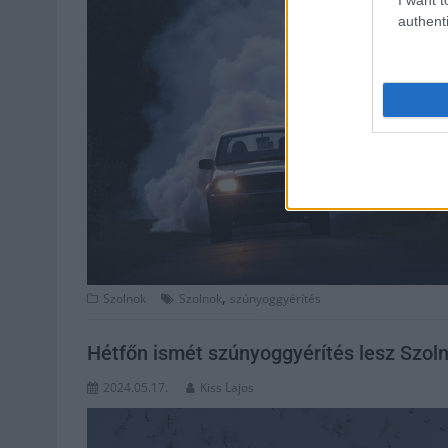
authenti
,
Szolnok
Szolnok
szúnyoggyérítés
Hétfőn ismét szúnyoggyérítés lesz Szol
2024.05.17.
Kiss Lajos