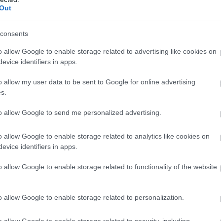
Out
túlnyomórészt biológiai módszerrel
védekeznek a lárvák ellen, amely során a
szakemberek a szúnyogok tenyészőhelyén
consents
egy természetes baktérium által termelt
o allow Google to enable storage related to advertising like cookies on
fehérjét tartalmazó készítményt juttatnak a
evice identifiers in apps.
vízbe. Ez a fehérje a kijuttatott dózisban
kizárólag a csípőszúnyogok lárváit pusztítja
o allow my user data to be sent to Google for online advertising
s.
el, minden más élőlényre, még az
árvaszúnyogokra is ártalmatlan.
to allow Google to send me personalized advertising.
TOVÁBB OLVASOM
o allow Google to enable storage related to analytics like cookies on
evice identifiers in apps.
ggyérítés
o allow Google to enable storage related to functionality of the website
halasztott szúnyoggyérítést Szolnokon
o allow Google to enable storage related to personalization.
Összesen tizenegy megyében, csaknem 32
o allow Google to enable storage related to security, including