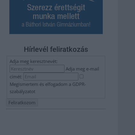
Hírlevél feliratkozás
Adja meg keresztnevét:
Adja meg e-mail
címét:
Megismertem és elfogadom a
GDPR-
szabályzat
ot
Nem szeretne lemaradni semmiről? Csak egy kattintás, és
hírlevelünk a legfrissebb információkkal és exkluzív
tartalmakkal hétről hétre postaládájába érkezik!