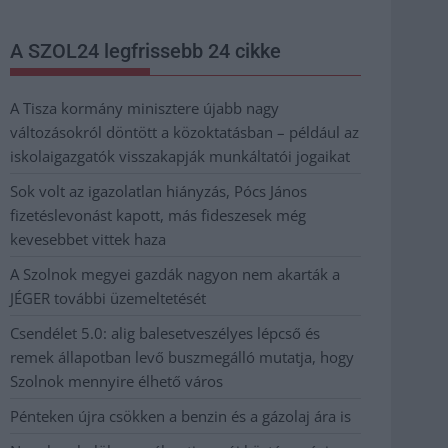
A SZOL24 legfrissebb 24 cikke
A Tisza kormány minisztere újabb nagy
változásokról döntött a közoktatásban – például az
iskolaigazgatók visszakapják munkáltatói jogaikat
Sok volt az igazolatlan hiányzás, Pócs János
fizetéslevonást kapott, más fideszesek még
kevesebbet vittek haza
A Szolnok megyei gazdák nagyon nem akarták a
JÉGER további üzemeltetését
Csendélet 5.0: alig balesetveszélyes lépcső és
remek állapotban levő buszmegálló mutatja, hogy
Szolnok mennyire élhető város
Pénteken újra csökken a benzin és a gázolaj ára is