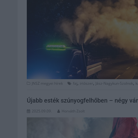
,
,
,
JNSZ megyei hírek
faj
irtószer
Jász-Nagykun-Szolnok
k
Újabb esték szúnyogfelhőben – négy vá
2025.09.09.
Horváth Zsolt