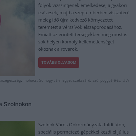
folyók vízszintjének emelkedése, a gyakori
esőzések, majd a szeptemberben visszatérő
meleg idő újra kedvező környezetet
teremtett a vérszívók elszaporodásához.
Emiatt az érintett térségekben még most is
sok helyen komoly kellemetlenséget
okoznak a rovarok.
TOVÁBB OLVASOM
,
,
,
,
,
közegészség
mohács
Somogy vármegye
szekszárd
szúnyoggyérítés
ULV
a Szolnokon
Szolnok Város Önkormányzata földi úton,
speciális permetező gépekkel kezdi el július