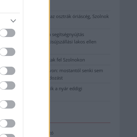
klíma
Átszervezi működését az osztrák óriáscég, Szolnok
is érintett
Tragédiába torkollott a segítségnyújtás
elmulasztása, három kisújszállási lakos ellen
emeltek vádat
Hatalmas lángok csaptak fel Szolnokon
Vízitraffipax a Tisza-tavon: mostantól senki sem
úszhatja meg a száguldozást
Szolnokra is megérkezik a nyár eddigi
legkeményebb napja
Elérhetőség
Adatkezelési tájékoztató