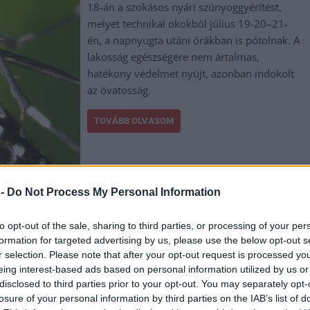
18-án a szokásos nyári szúnyoggyérítést,
melyet technikai okokból július 19-20–21-
én, a napnyugta utáni órákban is pótolnak. A
lakosság egészségére nem ártalmas,
hatékony védelmet nyújt, azonban indokolt
az óvatosság.
TOVÁBB OLVASOM
 -
Do Not Process My Personal Information
,
,
,
og
szúnyoggyérítés
védekezés
vegyszer
to opt-out of the sale, sharing to third parties, or processing of your per
ezer hektárt kezelnek a héten
formation for targeted advertising by us, please use the below opt-out s
r selection. Please note that after your opt-out request is processed y
eing interest-based ads based on personal information utilized by us or
A hét során összesen tíz megyében, mintegy
disclosed to third parties prior to your opt-out. You may separately opt-
130 településen, több mint 35 ezer hektáron
losure of your personal information by third parties on the IAB’s list of