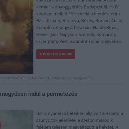
kémiai szúnyoggyérítés Budapest III. és IV.
kerülete mellett 151 vidéki települést érint
Bács-Kiskun, Baranya, Békés, Borsod-Abaúj-
Zemplén, Csongrád-Csanád, Hajdú-Bihar,
Heves, Jász-Nagykun-Szolnok, Komárom-
Esztergom, Pest, valamint Tolna megyében.
TOVÁBB OLVASOM
,
,
,
atasztrófavédelem
lakóövezet
szúnyog
szúnyoggyérítés
rmegyében indul a permetezés
Bár a nyár első heteiben alig volt érezhető a
szúnyogok jelenléte, a szezon második
felében teljesen megváltozott a helyzet. A