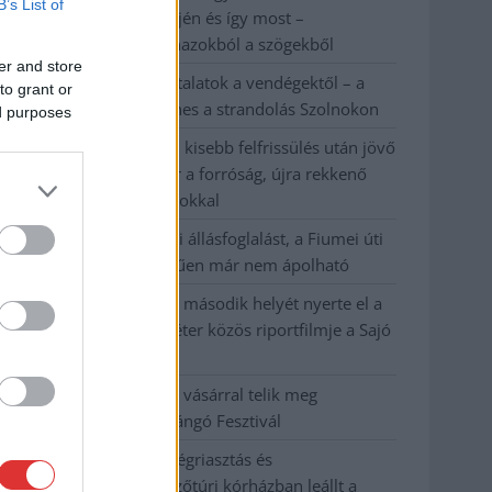
B’s List of
évvel ezelőtti árvíz idején és így most –
fotógyűjtemény ugyanazokból a szögekből
er and store
Ilyenek eddig a tapasztalatok a vendégektől – a
to grant or
hőhullám miatt ingyenes a strandolás Szolnokon
ed purposes
Nem biztató: a hétvégi kisebb felfrissülés után jövő
héten megint visszatér a forróság, újra rekkenő
hőség jön, akár 38 fokokkal
Közzétették a szakértői állásfoglalást, a Fiumei úti
fák többsége szakszerűen már nem ápolható
A MÚOSZ sajtódíjának második helyét nyerte el a
Borsod24 és a Paraméter közös riportfilmje a Sajó
szennyezéséről
Tánccal, zeneszóval és vásárral telik meg
Jászberény, indul a Csángó Fesztivál
Meghosszabbított hőségriasztás és
vízkorlátozások, a mezőtúri kórházban leállt a