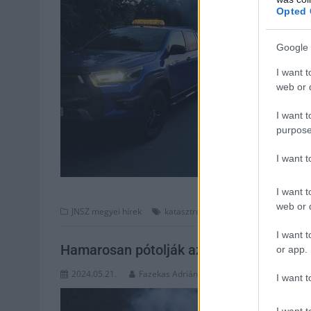
Opted 
Google 
I want t
web or d
I want t
purpose
I want 
I want t
web or d
,
,
JNSZ megyei hírek
katasztrófavédelem
szúnyog
szúnyo
I want t
Hamarosan pótolják az időjárás miatt el
or app.
2024.05.21.
Fazekas Adrián
I want t
I want t