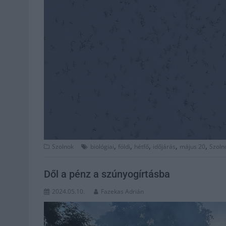
,
,
,
,
,
Szolnok
biológiai
földi
hétfő
időjárás
május 20
Szoln
Dől a pénz a szúnyogírtásba
2024.05.10.
Fazekas Adrián