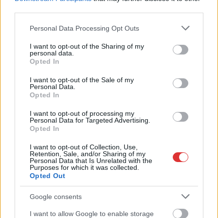
third parties.
kimaradás is előfordult
Please note that this website/app uses one or more Google
Ön szerint hogy készül a hamisítatlan szolnoki habos isler?
Personal Data Processing Opt Outs
services and may gather and store information including but
Országos ellenőrzés indult a hazai akkumulátoripari
not limited to your visit or usage behaviour. You may click to
I want to opt-out of the Sharing of my
personal data.
üzemekben
grant or deny consent to Google and its third-party tags to
Opted In
use your data for below specified purposes in below Google
Az idei év leglassabb növekedését hozta a június a
consent section.
I want to opt-out of the Sale of my
kiskereskedelemben
Personal Data.
Opted In
Györfi Mihály több tucat vállalkozással egyeztetett a
kerékpárgyár dolgozóinak megsegítéséről
I want to opt-out of processing my
Personal Data for Targeted Advertising.
Opted In
41 fok fölé forrósodott az ország, Szolnokon pedig egy másik
rekord is megdőlt
I want to opt-out of Collection, Use,
Retention, Sale, and/or Sharing of my
Egy telefonhívást akart, végül rendőrök vitték el a mezőtúri
Personal Data that Is Unrelated with the
Purposes for which it was collected.
férfit
Opted Out
A Tisza kormány minisztere újabb nagy változásokról döntött
Google consents
a közoktatásban – például az iskolaigazgatók visszakapják
munkáltatói jogaikat
I want to allow Google to enable storage