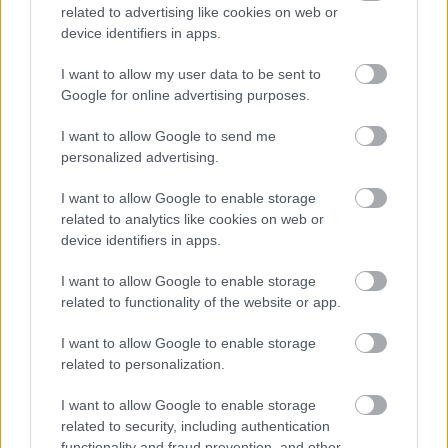
related to advertising like cookies on web or
Sok volt az igazolatlan hiányzás, Pócs János fizetéslevonást
device identifiers in apps.
kapott, más fideszesek még kevesebbet vittek haza
I want to allow my user data to be sent to
A Szolnok megyei gazdák nagyon nem akarták a JÉGER
Google for online advertising purposes.
további üzemeltetését
I want to allow Google to send me
Csendélet 5.0: alig balesetveszélyes lépcső és remek
personalized advertising.
állapotban levő buszmegálló mutatja, hogy Szolnok mennyire
élhető város
I want to allow Google to enable storage
related to analytics like cookies on web or
Pénteken újra csökken a benzin és a gázolaj ára is
device identifiers in apps.
Napokon belül megválasztja az új köztársasági elnököt az
Országgyűlés
I want to allow Google to enable storage
related to functionality of the website or app.
Kiterjedt tüzek pusztítanak az országban, köztük Karcagon
I want to allow Google to enable storage
Harmadfokú hőségriasztás az országban: Szolnokon klímát
related to personalization.
javítottak, helikoptereket is bevetettek a tüzeknél
I want to allow Google to enable storage
A zárkában rosszul lett, elájult – ilyen körülményekről
related to security, including authentication
számoltak be a szolnoki börtönből
functionality and fraud prevention, and other