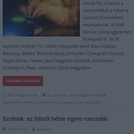
veszik fel a harcot a
vérszívókkal a héten a
katasztrófavédelem
munkatársai. A földi
kémiai szúnyoggyérítés
Budapest III. és IV.
kerülete mellett 151 vidéki települést érint Bács-Kiskun,
Baranya, Békés, Borsod-Abaúj-Zemplén, Csongrád-Csanád,
Hajdú-Bihar, Heves, Jász-Nagykun-Szolnok, Komárom-
Esztergom, Pest, valamint Tolna megyében.
TOVÁBB OLVASOM
,
,
,
JNSZ megyei hírek
faj
irtószer
Jász-Nagykun-Szolnok
,
,
,
katasztrófavédelem
lakóövezet
szúnyog
szúnyoggyérítés
Szolnok: ez hétről hétre egyre rosszabb
2024.09.14.
Kiss Lajos