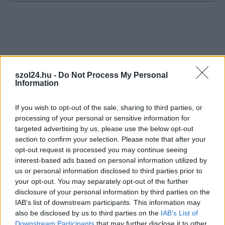
Nem szeretne lemaradni semmiről? Csak egy kattintás, és hírlevelünk a
legfrissebb információkkal és exkluzív tartalmakkal hétről hétre
postaládájába érkezik!
A SZOL24 legfrissebb 24 cikke
szol24.hu -
Do Not Process My Personal
Information
Problémák egész Jász-Nagykun-Szolnok megyében: egyre
If you wish to opt-out of the sale, sharing to third parties, or
több otthoni kútból fogy ki a víz
processing of your personal or sensitive information for
Már magasabb szinten is nyomoznak Szijjártó
targeted advertising by us, please use the below opt-out
section to confirm your selection. Please note that after your
büntetőügyében, vesztegetés miatt 3 év letöltendőt kaphat és
opt-out request is processed you may continue seeing
ez csak az egyik botrány
interest-based ads based on personal information utilized by
Szolnokon egy kulcsfontosságú körforgalmat részlegesen
us or personal information disclosed to third parties prior to
lezárnak a napokban, a közlekedés az átlagost is meghaladó
your opt-out. You may separately opt-out of the further
disclosure of your personal information by third parties on the
mértékben lebénul
IAB’s list of downstream participants. This information may
Elromlott a biztosítóberendezés a ceglédi vasútvonalon,
also be disclosed by us to third parties on the
IAB’s List of
alapos késések alakultak ki a menetrendhez képest,
Downstream Participants
that may further disclose it to other