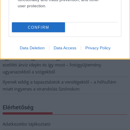
Váratlan fennakadás borította fel a Szolnok–Kecskemét
user protection.
vasútvonal közlekedését
A polgármester a szolnoki cégekhez fordult: több száz
CONFIRM
elbocsátott dolgozón segítene
Csődbe ment a tószegi Accell Hunland, a hazai
kerékpárgyártás meghatározó szereplője
Data Deletion
Data Access
Privacy Policy
Egyszer fent, egyszer lent, így festett a Duna a két évvel
ezelőtti árvíz idején és így most – fotógyűjtemény
ugyanazokból a szögekből
Ilyenek eddig a tapasztalatok a vendégektől – a hőhullám
miatt ingyenes a strandolás Szolnokon
Elérhetőség
Adatkezelési tájékoztató