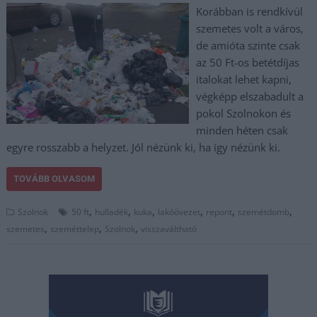
Korábban is rendkívül
szemetes volt a város,
de amióta szinte csak
az 50 Ft-os betétdíjas
italokat lehet kapni,
végképp elszabadult a
pokol Szolnokon és
minden héten csak
egyre rosszabb a helyzet. Jól nézünk ki, ha így nézünk ki.
TOVÁBB OLVASOM
,
,
,
,
,
,
Szolnok
50 ft
hulladék
kuka
lakóövezet
repont
szemétdomb
,
,
,
szemetes
szeméttelep
Szolnok
visszaváltható