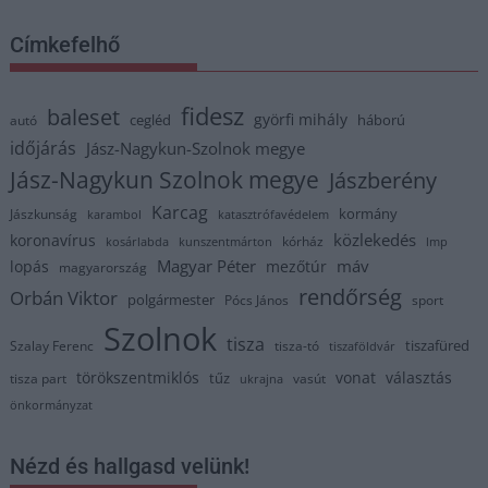
Címkefelhő
fidesz
baleset
györfi mihály
cegléd
háború
autó
időjárás
Jász-Nagykun-Szolnok megye
Jász-Nagykun Szolnok megye
Jászberény
Karcag
kormány
Jászkunság
karambol
katasztrófavédelem
közlekedés
koronavírus
kórház
kosárlabda
kunszentmárton
lmp
Magyar Péter
máv
lopás
mezőtúr
magyarország
rendőrség
Orbán Viktor
polgármester
Pócs János
sport
Szolnok
tisza
tiszafüred
Szalay Ferenc
tisza-tó
tiszaföldvár
törökszentmiklós
vonat
választás
tűz
tisza part
vasút
ukrajna
önkormányzat
Nézd és hallgasd velünk!