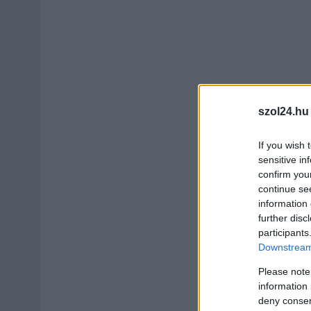
szol24.hu
If you wish 
sensitive in
confirm you
continue se
information 
further disc
participants
Downstream 
Please note
information 
deny consent