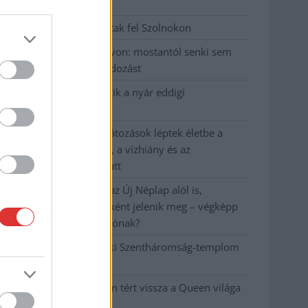
emeltek vádat
Hatalmas lángok csaptak fel Szolnokon
Vízitraffipax a Tisza-tavon: mostantól senki sem
úszhatja meg a száguldozást
Szolnokra is megérkezik a nyár eddigi
legkeményebb napja
Már Szolnokon is korlátozások léptek életbe a
tartós hatalmas hőség, a vízhiány és az
áramtakarékosság miatt
A NER kihúzta a talajt az Új Néplap alól is,
immáron csak hetilapként jelenik meg – végképp
vége a nyomtatott sajtónak?
Befejeződött a szolnoki Szentháromság-templom
felújítása
Szimfonikus köntösben tért vissza a Queen világa
a fővárosba