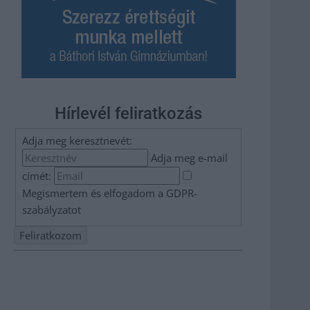
Hírlevél feliratkozás
Adja meg keresztnevét:
Adja meg e-mail
címét:
Megismertem és elfogadom a
GDPR-
szabályzat
ot
Nem szeretne lemaradni semmiről? Csak egy kattintás, és
hírlevelünk a legfrissebb információkkal és exkluzív
tartalmakkal hétről hétre postaládájába érkezik!