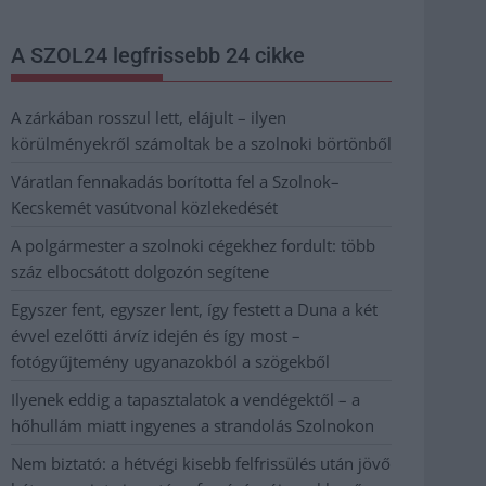
A SZOL24 legfrissebb 24 cikke
A zárkában rosszul lett, elájult – ilyen
körülményekről számoltak be a szolnoki börtönből
Váratlan fennakadás borította fel a Szolnok–
Kecskemét vasútvonal közlekedését
A polgármester a szolnoki cégekhez fordult: több
száz elbocsátott dolgozón segítene
Egyszer fent, egyszer lent, így festett a Duna a két
évvel ezelőtti árvíz idején és így most –
fotógyűjtemény ugyanazokból a szögekből
Ilyenek eddig a tapasztalatok a vendégektől – a
hőhullám miatt ingyenes a strandolás Szolnokon
Nem biztató: a hétvégi kisebb felfrissülés után jövő