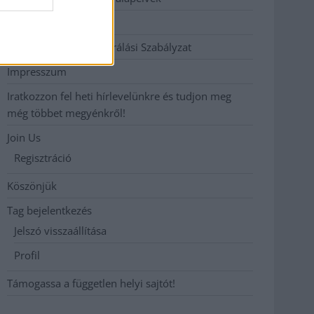
Hirdetési árak
Hozzászólási és Moderálási Szabályzat
Impresszum
Iratkozzon fel heti hírlevelünkre és tudjon meg
még többet megyénkről!
Join Us
Regisztráció
Köszönjük
Tag bejelentkezés
Jelszó visszaállítása
Profil
Támogassa a független helyi sajtót!