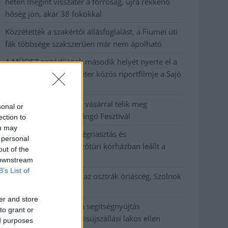
héten megint visszatér a forróság, újra rekkenő
hőség jön, akár 38 fokokkal
Közzétették a szakértői állásfoglalást, a Fiumei úti
fák többsége szakszerűen már nem ápolható
A MÚOSZ sajtódíjának második helyét nyerte el a
Borsod24 és a Paraméter közös riportfilmje a Sajó
szennyezéséről
Tánccal, zeneszóval és vásárral telik meg
sonal or
Jászberény, indul a Csángó Fesztivál
ection to
ou may
Meghosszabbított hőségriasztás és
 personal
vízkorlátozások, a mezőtúri kórházban leállt a
out of the
klíma
 downstream
B’s List of
Átszervezi működését az osztrák óriáscég, Szolnok
is érintett
er and store
Tragédiába torkollott a segítségnyújtás
to grant or
elmulasztása, három kisújszállási lakos ellen
ed purposes