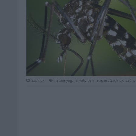
,
,
,
,
Szolnok
hatóanyag
lárvák
permetezés
Szolnok
szúny