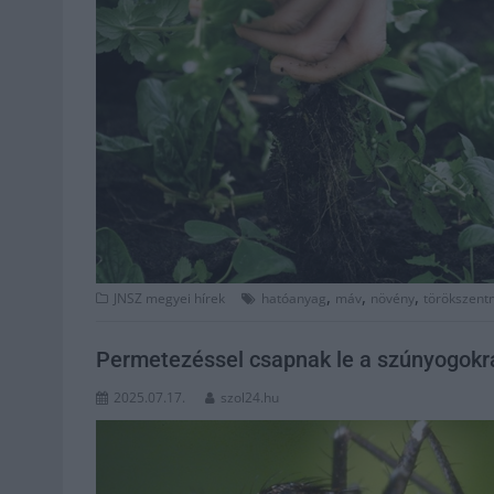
,
,
,
JNSZ megyei hírek
hatóanyag
máv
növény
törökszent
Permetezéssel csapnak le a szúnyogokr
2025.07.17.
szol24.hu