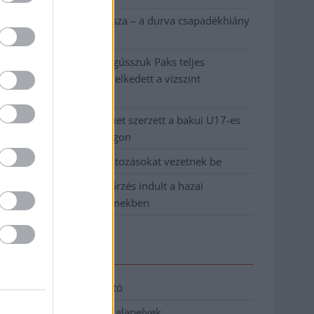
Ilyen, amikor „fél” a Tisza – a durva csapadékhiány
nagyon meglátszik
Lehet, hogy mégis megússzuk Paks teljes
leállítását, némileg emelkedett a vízszint
(VIDEÓVAL)
Tugyi Zétény ezüstérmet szerzett a bakui U17-es
birkózó-világbajnokságon
Jászberényben is korlátozásokat vezetnek be
Átfogó országos ellenőrzés indult a hazai
akkumulátoripari üzemekben
Elérhetőség
Adatkezelési tájékoztató
Etikai és függetlenségi alapelvek