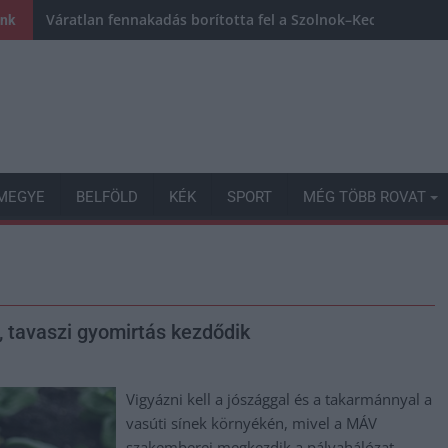
Váratlan fennakadás borította fel a Szolnok–Kecskemét va
ink
MEGYE
BELFÖLD
KÉK
SPORT
MÉG TÖBB ROVAT
, tavaszi gyomirtás kezdődik
Vigyázni kell a jószággal és a takarmánnyal a
vasúti sínek környékén, mivel a MÁV
szakemberei megkezdik a pályahálózat