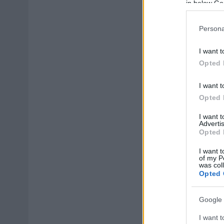
in below Go
Persona
I want t
Opted 
I want t
Opted 
I want 
Advertis
Opted 
I want t
of my P
was col
Opted 
Google 
I want t