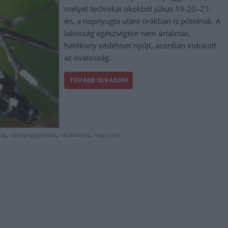
melyet technikai okokból július 19-20–21-
én, a napnyugta utáni órákban is pótolnak. A
lakosság egészségére nem ártalmas,
hatékony védelmet nyújt, azonban indokolt
az óvatosság.
TOVÁBB OLVASOM
,
,
,
og
szúnyoggyérítés
védekezés
vegyszer