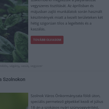
vegyszeres tisztítását. Az áprilisban és
májusban zajló munkálatok során használt
készítmények miatt a kezelt területeken két
hétig szigorúan tilos a legeltetés és a
kaszálás.
TOVÁBB OLVASOM
,
,
,
miklós
vágány
vasút
vegyszer
a Szolnokon
Szolnok Város Önkormányzata földi úton,
speciális permetező gépekkel kezdi el július
18-án a szokásos nyári szúnyoggyérítést,