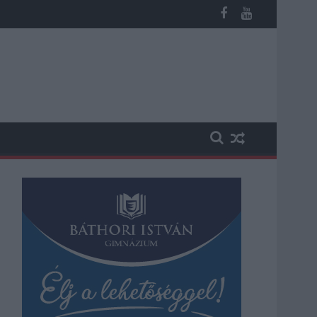
sútvonal közlekedését