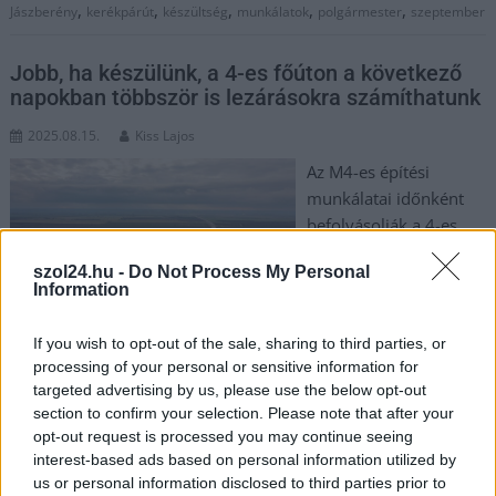
,
,
,
,
,
Jászberény
kerékpárút
készültség
munkálatok
polgármester
szeptember
Jobb, ha készülünk, a 4-es főúton a következő
napokban többször is lezárásokra számíthatunk
2025.08.15.
Kiss Lajos
Az M4-es építési
munkálatai időnként
befolyásolják a 4-es
főút forgalmát is.
szol24.hu -
Do Not Process My Personal
Néhány napon belül
Information
ezt ismét többször
megtapasztaljuk, több
If you wish to opt-out of the sale, sharing to third parties, or
napon át, több
processing of your personal or sensitive information for
helyszínen félpályás lezárásra kell készülnünk.
targeted advertising by us, please use the below opt-out
section to confirm your selection. Please note that after your
TOVÁBB OLVASOM
opt-out request is processed you may continue seeing
interest-based ads based on personal information utilized by
,
,
,
,
us or personal information disclosed to third parties prior to
JNSZ megyei hírek
4-es főút
augusztus
autópálya
építés