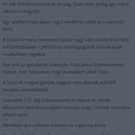
41 fok fölé forrósodott az ország, Szolnokon pedig egy másik
rekord is megdőlt
Egy telefonhívást akart, végül rendőrök vitték el a mezőtúri
férfit
A Tisza kormány minisztere újabb nagy változásokról döntött
a közoktatásban – például az iskolaigazgatók visszakapják
munkáltatói jogaikat
Sok volt az igazolatlan hiányzás, Pócs János fizetéslevonást
kapott, más fideszesek még kevesebbet vittek haza
A Szolnok megyei gazdák nagyon nem akarták a JÉGER
további üzemeltetését
Csendélet 5.0: alig balesetveszélyes lépcső és remek
állapotban levő buszmegálló mutatja, hogy Szolnok mennyire
élhető város
Pénteken újra csökken a benzin és a gázolaj ára is