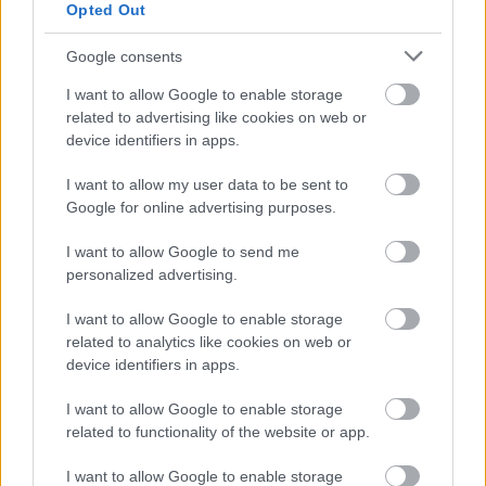
Opted Out
,
,
,
,
,
,
Szolnok megye
Kenderes
kisújszállás
m4-es
május 19
munkálatok
teljes
útzár
Google consents
I want to allow Google to enable storage
Ne feledjük: szerdától jönnek a lezárások az
related to advertising like cookies on web or
M4-es autópálya építése miatt
device identifiers in apps.
2025.05.06.
Kiss Lajos
I want to allow my user data to be sent to
Szerdán és csütörtökön
Google for online advertising purposes.
is tartós lezárásra kell
számítani az autópálya
I want to allow Google to send me
personalized advertising.
építése miatt a
keresztező közutak
I want to allow Google to enable storage
különböző
related to analytics like cookies on web or
szektoraiban.
device identifiers in apps.
TOVÁBB OLVASOM
I want to allow Google to enable storage
related to functionality of the website or app.
,
,
,
JNSZ megyei hírek
autópálya
csütörtök
építés
Jász-Nagykun
I want to allow Google to enable storage
,
,
,
,
,
,
Szolnok megye
Kenderes
kisújszállás
közút
lezárások
szerda