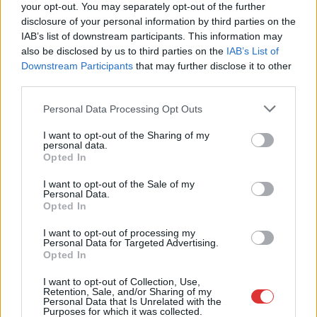
your opt-out. You may separately opt-out of the further
,
,
,
forgalom
Jász-Nagykun Szolnok megye
lezárás
m4-es
disclosure of your personal information by third parties on the
IAB’s list of downstream participants. This information may
Újra teljes útzárra számítsunk Jász-Nagykun-
also be disclosed by us to third parties on the
IAB’s List of
Szolnok megyében az M4-es építése miatt
Downstream Participants
that may further disclose it to other
third parties.
2025.05.18.
Kiss Lajos
Please note that this website/app uses one or more Google
Personal Data Processing Opt Outs
A hétfői napon a tervek
services and may gather and store information including but
szerint nagyjából öt
not limited to your visit or usage behaviour. You may click to
I want to opt-out of the Sharing of my
órán keresztül
personal data.
grant or deny consent to Google and its third-party tags to
Opted In
tapasztalhatunk teljes
use your data for below specified purposes in below Google
útzárat a munkálatok
consent section.
I want to opt-out of the Sale of my
Personal Data.
miatt, érdemes már
Opted In
előre megtervezni az
alternatív útvonalat,
I want to opt-out of processing my
Personal Data for Targeted Advertising.
amire tippet is kaptunk.
Opted In
TOVÁBB OLVASOM
I want to opt-out of Collection, Use,
Retention, Sale, and/or Sharing of my
Personal Data that Is Unrelated with the
,
,
,
Purposes for which it was collected.
JNSZ megyei hírek
építés
gyorsforgalmi
hétfő
Jász-Nagykun-