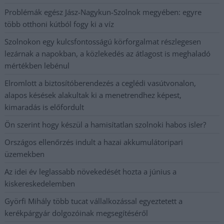
Problémák egész Jász-Nagykun-Szolnok megyében: egyre
több otthoni kútból fogy ki a víz
Szolnokon egy kulcsfontosságú körforgalmat részlegesen
lezárnak a napokban, a közlekedés az átlagost is meghaladó
mértékben lebénul
Elromlott a biztosítóberendezés a ceglédi vasútvonalon,
alapos késések alakultak ki a menetrendhez képest,
kimaradás is előfordult
Ön szerint hogy készül a hamisítatlan szolnoki habos isler?
Országos ellenőrzés indult a hazai akkumulátoripari
üzemekben
Az idei év leglassabb növekedését hozta a június a
kiskereskedelemben
Györfi Mihály több tucat vállalkozással egyeztetett a
kerékpárgyár dolgozóinak megsegítéséről