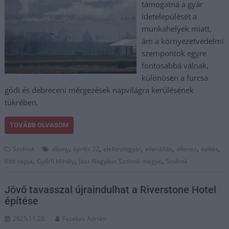
támogatná a gyár
idetelepülését a
munkahelyek miatt,
ám a környezetvédelmi
szempontok egyre
fontosabbá válnak,
különösen a furcsa
gödi és debreceni mérgezések napvilágra kerülésének
tükrében.
TOVÁBB OLVASOM
,
,
,
,
,
,
Szolnok
abony
április 22
elektrolitgyár
ellenállás
ellenez
építés
,
,
,
föld napja
Győrfi Mihály
Jász-Nagykun Szolnok megye
Szolnok
Jövő tavasszal újraindulhat a Riverstone Hotel
építése
2025.11.28.
Fazekas Adrián