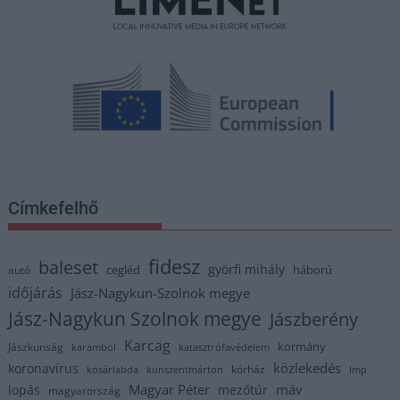
Címkefelhő
fidesz
baleset
györfi mihály
cegléd
háború
autó
időjárás
Jász-Nagykun-Szolnok megye
Jász-Nagykun Szolnok megye
Jászberény
Karcag
kormány
Jászkunság
karambol
katasztrófavédelem
közlekedés
koronavírus
kórház
kosárlabda
kunszentmárton
lmp
Magyar Péter
máv
lopás
mezőtúr
magyarország