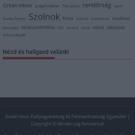
rendőrség
Orbán Viktor
polgármester
Pócs János
sport
Szolnok
tisza
tiszafüred
Szalay Ferenc
tisza-tó
tiszaföldvár
törökszentmiklós
vonat
választás
tűz
tisza part
vasút
ukrajna
önkormányzat
Nézd és hallgasd velünk!
Kiadó neve: Esélyegyenlőség és Fenntarthatóság Egyesület |
Copyright © Minden jog fenntartva!