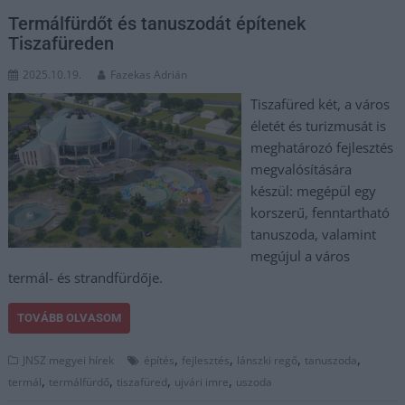
Termálfürdőt és tanuszodát építenek
Tiszafüreden
2025.10.19.
Fazekas Adrián
Tiszafüred két, a város
életét és turizmusát is
meghatározó fejlesztés
megvalósítására
készül: megépül egy
korszerű, fenntartható
tanuszoda, valamint
megújul a város
termál- és strandfürdője.
TOVÁBB OLVASOM
,
,
,
,
JNSZ megyei hírek
építés
fejlesztés
lánszki regő
tanuszoda
,
,
,
,
termál
termálfürdő
tiszafüred
ujvári imre
uszoda