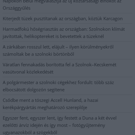
Napokon belül megválasztja az új köztársasági elnököt az
Országgyűlés
Kiterjedt tüzek pusztítanak az országban, köztük Karcagon
Harmadfokú hőségriasztás az országban: Szolnokon klímát
javítottak, helikoptereket is bevetettek a tüzeknél
A zárkában rosszul lett, elájult – ilyen körülményekről
számoltak be a szolnoki börtönből
Váratlan fennakadás borította fel a Szolnok–Kecskemét
vasútvonal közlekedését
A polgármester a szolnoki cégekhez fordult: több száz
elbocsátott dolgozón segítene
Csődbe ment a tószegi Accell Hunland, a hazai
kerékpárgyártás meghatározó szereplője
Egyszer fent, egyszer lent, így festett a Duna a két évvel
ezelőtti árvíz idején és így most – fotógyűjtemény
ugyanazokból a szögekből