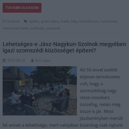
TOVÁBB OLVASOM
,
,
,
,
,
,
Szolnok
építés
green plan
hotel
kép
komplexum
riverstone
,
,
riverstone hotel
szálloda
szavazás
Lehetséges-e Jász-Nagykun-Szolnok megyében
igazi szomszédi közösséget építeni?
2025.08.29.
Kiss Lajos
40-50 évvel ezelőtt
teljesen természetes
volt, hogy a
szomszédság nagy
része összetart,
összefog, netán még
össze is jár. Most
Jászberényben merült
fel ennek a lehetősége, mert valójában kizárólag csak rajtunk