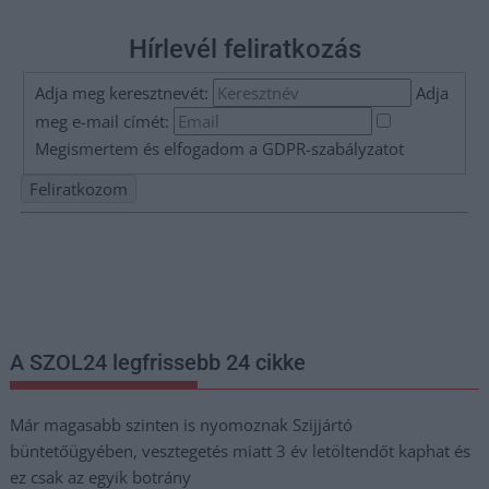
Hírlevél feliratkozás
Adja meg keresztnevét:
Adja
meg e-mail címét:
Megismertem és elfogadom a
GDPR-szabályzat
ot
Nem szeretne lemaradni semmiről? Csak egy kattintás, és hírlevelünk a
legfrissebb információkkal és exkluzív tartalmakkal hétről hétre
postaládájába érkezik!
A SZOL24 legfrissebb 24 cikke
Már magasabb szinten is nyomoznak Szijjártó
büntetőügyében, vesztegetés miatt 3 év letöltendőt kaphat és
ez csak az egyik botrány