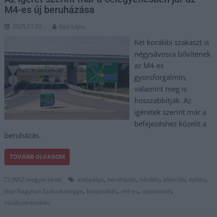
M4-es új beruházása
2025.11.02.
Kiss Lajos
Két korábbi szakaszt is
négysávosra bővítenek
az M4-es
gyorsforgalmin,
valamint meg is
hosszabbítják. Az
ígéretek szerint már a
befejezéshez közelít a
beruházás.
TOVÁBB OLVASOM
,
,
,
,
,
JNSZ megyei hírek
autópálya
beruházás
bővítés
elkerülő
építés
,
,
,
,
Jász-Nagykun Szolnok megye
kisújszállás
m4-es
nyomvonal
törökszentmiklós