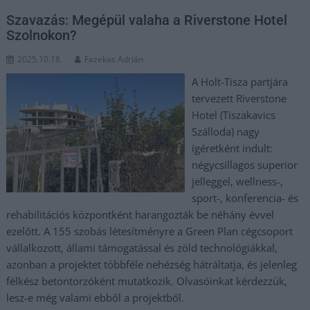
Szavazás: Megépül valaha a Riverstone Hotel
Szolnokon?
2025.10.18.
Fazekas Adrián
A Holt-Tisza partjára
tervezett Riverstone
Hotel (Tiszakavics
Szálloda) nagy
ígéretként indult:
négycsillagos superior
jelleggel, wellness-,
sport-, konferencia- és
rehabilitációs központként harangozták be néhány évvel
ezelőtt. A 155 szobás létesítményre a Green Plan cégcsoport
vállalkozott, állami támogatással és zöld technológiákkal,
azonban a projektet többféle nehézség hátráltatja, és jelenleg
félkész betontorzóként mutatkozik. Olvasóinkat kérdezzük,
lesz-e még valami ebből a projektből.