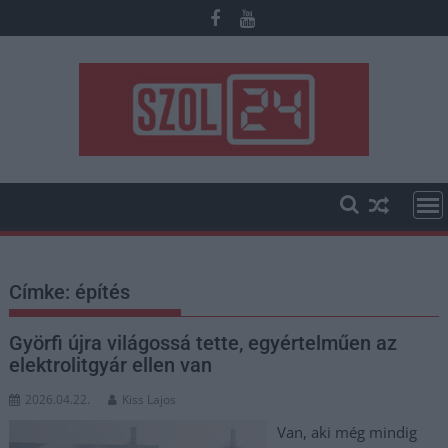
Skip
to
content
Címke:
építés
Györfi újra világossá tette, egyértelműen az
elektrolitgyár ellen van
2026.04.22.
Kiss Lajos
Van, aki még mindig