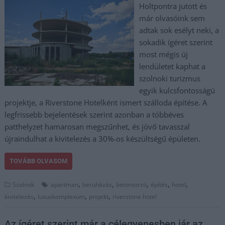
Holtpontra jutott és
már olvasóink sem
adtak sok esélyt neki, a
sokadik ígéret szerint
most mégis új
lendületet kaphat a
szolnoki turizmus
egyik kulcsfontosságú
projektje, a Riverstone Hotelként ismert szálloda építése. A
legfrissebb bejelentések szerint azonban a többéves
patthelyzet hamarosan megszűnhet, és jövő tavasszal
újraindulhat a kivitelezés a 30%-os készültségű épületen.
TOVÁBB OLVASOM
,
,
,
,
,
Szolnok
apartman
beruházás
betontorzó
építés
hotel
,
,
,
kivitelezés
luxuskomplexum
projekt
riverstone hotel
Az ígéret szerint már a célegyenesben jár az