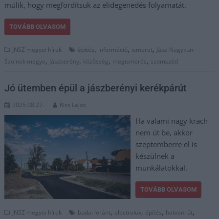
múlik, hogy megfordítsuk az elidegenedés folyamatát.
TOVÁBB OLVASOM
,
,
,
JNSZ megyei hírek
építés
információ
ismeret
Jász-Nagykun-
,
,
,
,
Szolnok megye
Jászberény
közösség
megismerés
szomszéd
Jó ütemben épül a jászberényi kerékpárút
2025.08.27.
Kiss Lajos
Ha valami nagy krach
nem üt be, akkor
szeptemberre el is
készülnek a
munkálatokkal.
TOVÁBB OLVASOM
,
,
,
,
JNSZ megyei hírek
budai loránt
electrolux
építés
hatvani út