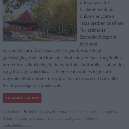
ötletpályázatot
hirdetett Szolnok
önkormányzata a
Tiszaligetben található
Turisztikai és
Szabadidőközpont
jövőbeni
hasznosítására. A városvezetés olyan fenntartható,
gazdaságilag önellátó koncepciókat vár, amelyek megőrzik a
terület turisztikai jellegét, de nyitottak a kulturális, szabadidős
vagy ifjúsági funkciókra is. A legkreatívabb és leginkább
megvalósítható tervek benyújtói között összesen hatmillió
forint pénzdíjat osztanak szét.
TOVÁBB OLVASOM
,
,
,
,
,
,
Szolnok
büfé
díjazás
étterem
faház
komplexum
koncepció
,
,
,
,
Önkormányzat
sportpálya
Szolnok
tiszaliget
turisztikai és
szabadidőközpont