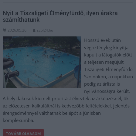
Nyit a Tiszaligeti Élményfürdő, ilyen árakra
számíthatunk
2026.05.26.
szol24.hu
Hosszú évek után
végre tényleg kinyitja
kapuit a látogatók előtt
a teljesen megújult
Tiszaligeti Élményfürdő
Szolnokon, a napokban
pedig az árlista is
nyilvánosságra került.
A helyi lakosok kiemelt prioritást élveztek az árképzésnél, ők
az előzetesen kalkuláltnál is kedvezőbb feltételekkel, jelentős
árengedménnyel válthatnak belépőt a júnisban
komplexumba.
TOVÁBB OLVASOM