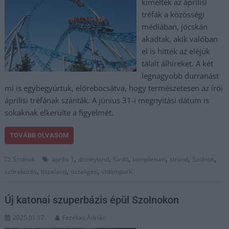
kímélték az áprilisi
tréfák a közösségi
médiában, jócskán
akadtak, akik valóban
el is hitték az eléjük
tálalt álhíreket. A két
legnagyobb durranást
mi is egybegyúrtuk, előrebocsátva, hogy természetesen az írói
áprilisi tréfának szánták. A június 31-i megnyitási dátum is
sokaknak elkerülte a figyelmét.
TOVÁBB OLVASOM
,
,
,
,
,
,
Szolnok
április 1
disneyland
fürdő
komplexum
strand
Szolnok
,
,
,
szórakozás
tiszaland
tiszaligeti
vidámpark
Új katonai szuperbázis épül Szolnokon
2025.01.17.
Fazekas Adrián