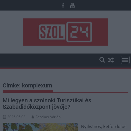
Skip
to
content
Címke:
komplexum
Mi legyen a szolnoki Turisztikai és
Szabadidőközpont jövője?
2026.06.03.
Fazekas Adrián
Nyilvános, kétfordulós