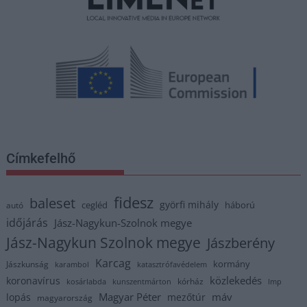
Címkefelhő
fidesz
baleset
györfi mihály
cegléd
háború
autó
időjárás
Jász-Nagykun-Szolnok megye
Jász-Nagykun Szolnok megye
Jászberény
Karcag
kormány
Jászkunság
karambol
katasztrófavédelem
közlekedés
koronavírus
kórház
kosárlabda
kunszentmárton
lmp
Magyar Péter
máv
lopás
mezőtúr
magyarország