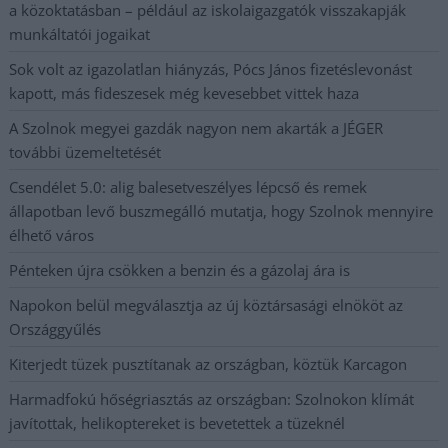
a közoktatásban – például az iskolaigazgatók visszakapják
munkáltatói jogaikat
Sok volt az igazolatlan hiányzás, Pócs János fizetéslevonást
kapott, más fideszesek még kevesebbet vittek haza
A Szolnok megyei gazdák nagyon nem akarták a JÉGER
további üzemeltetését
Csendélet 5.0: alig balesetveszélyes lépcső és remek
állapotban levő buszmegálló mutatja, hogy Szolnok mennyire
élhető város
Pénteken újra csökken a benzin és a gázolaj ára is
Napokon belül megválasztja az új köztársasági elnököt az
Országgyűlés
Kiterjedt tüzek pusztítanak az országban, köztük Karcagon
Harmadfokú hőségriasztás az országban: Szolnokon klímát
javítottak, helikoptereket is bevetettek a tüzeknél