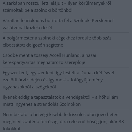
A zárkában rosszul lett, elájult – ilyen körülményekről
számoltak be a szolnoki börtönből
Váratlan fennakadás borította fel a Szolnok–Kecskemét
vasútvonal közlekedését
A polgármester a szolnoki cégekhez fordult: több száz
elbocsátott dolgozón segítene
Csődbe ment a tószegi Accell Hunland, a hazai
kerékpárgyártás meghatározó szereplője
Egyszer fent, egyszer lent, így festett a Duna a két évvel
ezelőtti árvíz idején és így most – fotógyűjtemény
ugyanazokból a szögekből
Ilyenek eddig a tapasztalatok a vendégektől – a hőhullám
miatt ingyenes a strandolás Szolnokon
Nem biztató: a hétvégi kisebb felfrissülés után jövő héten
megint visszatér a forróság, újra rekkenő hőség jön, akár 38
fokokkal