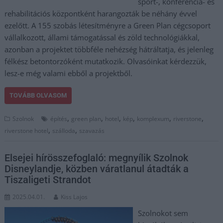
sport-, konferencia- és
rehabilitációs központként harangozták be néhány évvel
ezelőtt. A 155 szobás létesítményre a Green Plan cégcsoport
vállalkozott, állami támogatással és zöld technológiákkal,
azonban a projektet többféle nehézség hátráltatja, és jelenleg
félkész betontorzóként mutatkozik. Olvasóinkat kérdezzük,
lesz-e még valami ebből a projektből.
TOVÁBB OLVASOM
,
,
,
,
,
,
Szolnok
építés
green plan
hotel
kép
komplexum
riverstone
,
,
riverstone hotel
szálloda
szavazás
Elsejei hírösszefoglaló: megnyílik Szolnok
Disneylandje, közben váratlanul átadták a
Tiszaligeti Strandot
2025.04.01.
Kiss Lajos
Szolnokot sem