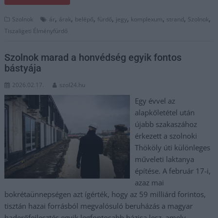
,
,
,
,
,
,
,
,
Szolnok
ár
árak
belépő
fürdő
jegy
komplexum
strand
Szolnok
Tiszaligeti Élményfürdő
Szolnok marad a honvédség egyik fontos
bástyája
2026.02.17.
szol24.hu
Egy évvel az
alapkőletétel után
újabb szakaszához
érkezett a szolnoki
Thököly úti különleges
műveleti laktanya
építése. A február 17-i,
azaz mai
bokrétaünnepségen azt ígérték, hogy az 59 milliárd forintos,
tisztán hazai forrásból megvalósuló beruházás a magyar
haderőfejlesztés egyik legfontosabb bázisa lesz, amely