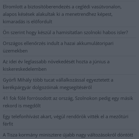
Elromlott a biztosítóberendezés a ceglédi vasútvonalon,
alapos késések alakultak ki a menetrendhez képest,
kimaradás is előfordult
Ön szerint hogy készül a hamisítatlan szolnoki habos isler?
Országos ellenőrzés indult a hazai akkumulátoripari
üzemekben
Az idei év leglassabb növekedését hozta a június a
kiskereskedelemben
Györfi Mihály több tucat vállalkozással egyeztetett a
kerékpárgyár dolgozóinak megsegítéséről
41 fok fölé forrósodott az ország, Szolnokon pedig egy másik
rekord is megdőlt
Egy telefonhívást akart, végül rendőrök vitték el a mezőtúri
férfit
A Tisza kormány minisztere újabb nagy változásokról döntött