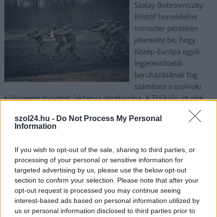
Szalay-Bobrovniczky
Kristóf honvédelmi
miniszter pénteken
jelentette be, hogy
Közép-Európa egyik
legjelentősebb
beruházásának fog
számítani a szolnoki
különleges műveleti laktanya létrehozása. A Thököly úti régi
laktanya helyére tervezett új katonai komplexum
szol24.hu -
Do Not Process My Personal
alapkőletételén arról beszélt, a fejlesztés nemcsak
Information
Magyarország, hanem az egész régió számára kiemelkedő
jelentőségű.
If you wish to opt-out of the sale, sharing to third parties, or
processing of your personal or sensitive information for
TOVÁBB OLVASOM
targeted advertising by us, please use the below opt-out
section to confirm your selection. Please note that after your
,
,
,
,
Szolnok
honvédelem
komplexum
laktanya
projekt
szalay-
opt-out request is processed you may continue seeing
,
bobrovniczky kristóf
Szolnok
interest-based ads based on personal information utilized by
us or personal information disclosed to third parties prior to