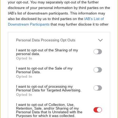
your opt-out. You may separately opt-out of the further
Nem is tudta, hogy NER-es hotelekben költi a
disclosure of your personal information by third parties on the
pénzét? – Itt a Szolnok megyei lista
IAB’s list of downstream participants. This information may
also be disclosed by us to third parties on the
IAB’s List of
2024.08.15.
Fazekas Adrián
Downstream Participants
that may further disclose it to other
NER hotelek, ameddig
third parties.
csak a szem ellát –
Please note that this website/app uses one or more Google
Personal Data Processing Opt Outs
lassan ott tartunk,
services and may gather and store information including but
hogy az lesz a
not limited to your visit or usage behaviour. You may click to
I want to opt-out of the Sharing of my
meglepő, ha
personal data.
grant or deny consent to Google and its third-party tags to
Opted In
semmilyen
use your data for below specified purposes in below Google
kormánypárti kötődése
consent section.
I want to opt-out of the Sale of my
Personal Data.
nincs egy hazai
Opted In
szálláshelynek. A politika és az üzlet összefonódása persze
nem a Fidesszel kezdődött, de ennyi oligarcha, és vele együtt
I want to opt-out of processing my
Personal Data for Targeted Advertising.
ilyen sok éhes száj bizonyosan nem irányította még
Opted In
gazdaságot. A K-Monitor néhány éve összeszedte az érintett
szállodákat, természetesen Jász-Nagykun-Szolnok megye sem
I want to opt-out of Collection, Use,
Retention, Sale, and/or Sharing of my
maradt ki a felsorolásból.
Personal Data that Is Unrelated with the
Purposes for which it was collected.