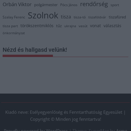
rendőrség
Orbán Viktor
polgármester
Pócs János
sport
Szolnok
tisza
tiszafüred
Szalay Ferenc
tisza-tó
tiszaföldvár
törökszentmiklós
vonat
választás
tűz
tisza part
vasút
ukrajna
önkormányzat
Nézd és hallgasd velünk!
Kiadó neve: Esélyegyenlőség és Fenntarthatóság Egyesület |
Copyright © Minden jog fenntartva!
Proudly powered by WordPress
|
Theme: SuperMag by
Acme