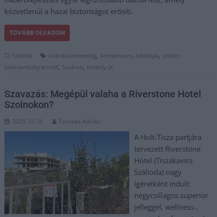
közvetlenül a hazai biztonságot erősíti.
TOVÁBB OLVASOM
,
,
,
Szolnok
bokrétaünnepség
komplexum
laktanya
szalay-
,
,
bobrovniczky kristóf
Szolnok
thököly út
Szavazás: Megépül valaha a Riverstone Hotel
Szolnokon?
2025.10.18.
Fazekas Adrián
A Holt-Tisza partjára
tervezett Riverstone
Hotel (Tiszakavics
Szálloda) nagy
ígéretként indult:
négycsillagos superior
jelleggel, wellness-,