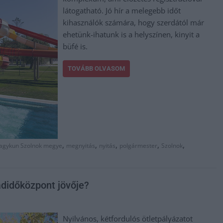
látogatható. Jó hír a melegebb időt
kihasználók számára, hogy szerdától már
ehetünk-ihatunk is a helyszínen, kinyit a
büfé is.
TOVÁBB OLVASOM
,
,
,
,
,
Nagykun Szolnok megye
megnyitás
nyitás
polgármester
Szolnok
adidőközpont jövője?
Nyilvános, kétfordulós ötletpályázatot