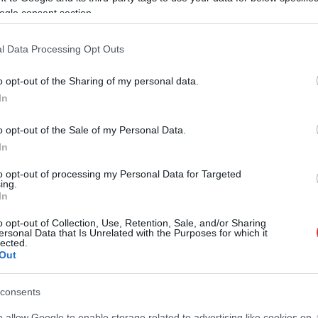
ogle consent section.
A Szolnoki Városüzemeltetési Kft. a
közösségi oldalán mutatta be, hogy javában
l Data Processing Opt Outs
zajlanak az előkészítő munkák a Tiszaligeti
Strandfürdő környékén, ezúttal a konyhai és
o opt-out of the Sharing of my personal data.
éttermi részt láthattuk közelebbről. Valóban
In
jól látszik, hogy egy modern, minőségi
étterem és büfé fogja várni a látogatókat,
o opt-out of the Sale of my Personal Data.
igaz, volt olyan helyi lakos, aki megjegyezte,
In
ő inkább fürödne már.
to opt-out of processing my Personal Data for Targeted
ing.
TOVÁBB OLVASOM
In
o opt-out of Collection, Use, Retention, Sale, and/or Sharing
ersonal Data that Is Unrelated with the Purposes for which it
lected.
,
,
ki Városüzemeltetés
tiszaligeti strand
tiszaligeti strandfürdő
Out
éje
consents
o allow Google to enable storage related to advertising like cookies on