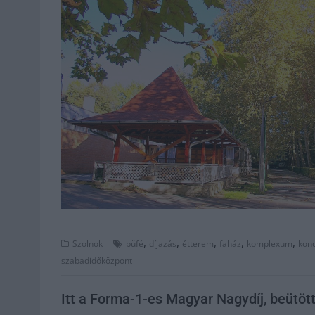
,
,
,
,
,
Szolnok
büfé
díjazás
étterem
faház
komplexum
kon
szabadidőközpont
Itt a Forma-1-es Magyar Nagydíj, beütött