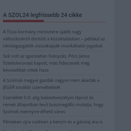
A SZOL24 legfrissebb 24 cikke
A Tisza kormány minisztere újabb nagy
változásokról döntött a közoktatásban – például az
iskolaigazgatók visszakapják munkáltatói jogaikat
Sok volt az igazolatlan hiányzás, Pócs János
fizetéslevonást kapott, más fideszesek még
kevesebbet vittek haza
A Szolnok megyei gazdák nagyon nem akarták a
JÉGER további üzemeltetését
Csendélet 5.0: alig balesetveszélyes lépcső és
remek állapotban levő buszmegálló mutatja, hogy
Szolnok mennyire élhető város
Pénteken újra csökken a benzin és a gázolaj ára is