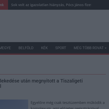
Sok volt az igazolatlan hiányzás, Pócs János fizetéslevoná
ink
MEGYE
BELFÖLD
KÉK
SPORT
MÉG TÖBB ROVAT
lekedése után megnyitott a Tiszaligeti
l
Egyelőre még csak tesztüzemben működik a
komplexum, ami előzetes regisztrációval