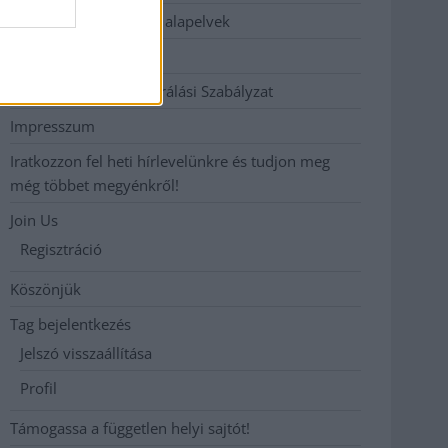
Etikai és függetlenségi alapelvek
Hirdetési árak
Hozzászólási és Moderálási Szabályzat
Impresszum
Iratkozzon fel heti hírlevelünkre és tudjon meg
még többet megyénkről!
Join Us
Regisztráció
Köszönjük
Tag bejelentkezés
Jelszó visszaállítása
Profil
Támogassa a független helyi sajtót!