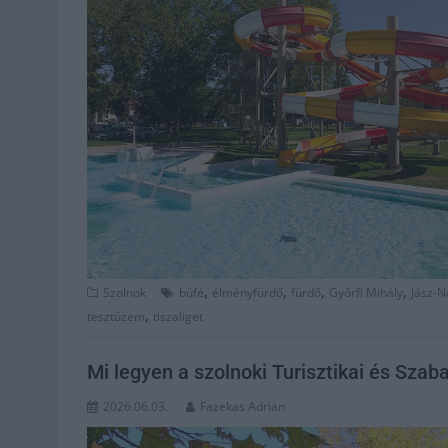
,
,
,
,
Szolnok
büfé
élményfürdő
fürdő
Győrfi Mihály
Jász-
,
tesztüzem
tiszaliget
Mi legyen a szolnoki Turisztikai és Szab
2026.06.03.
Fazekas Adrián