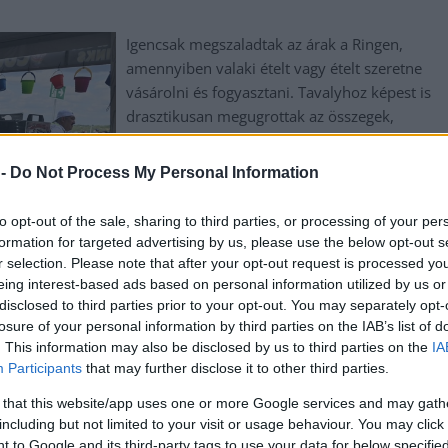
Igencsak megszaladtak az árak a Ringen,
amennyiben valaki ételt vagy ételt szeretne
vásárolni és fogyasztani. Tavalyhoz képest is
drasztikusan megugrottak az összegek,
amiket fizetnünk kell. Jobb, ha ülve olvassuk
el.
 -
Do Not Process My Personal Information
TOVÁBB OLVASOM
to opt-out of the sale, sharing to third parties, or processing of your per
formation for targeted advertising by us, please use the below opt-out s
r selection. Please note that after your opt-out request is processed y
eing interest-based ads based on personal information utilized by us or
disclosed to third parties prior to your opt-out. You may separately opt-
losure of your personal information by third parties on the IAB’s list of
. This information may also be disclosed by us to third parties on the
IA
,
,
,
,
mburger
hungaroring
infláció
ital
magyar nagydíj
Participants
that may further disclose it to other third parties.
 that this website/app uses one or more Google services and may gath
sok szolnoki a fürdőzéssel is megelégedne már
including but not limited to your visit or usage behaviour. You may click 
 to Google and its third-party tags to use your data for below specifi