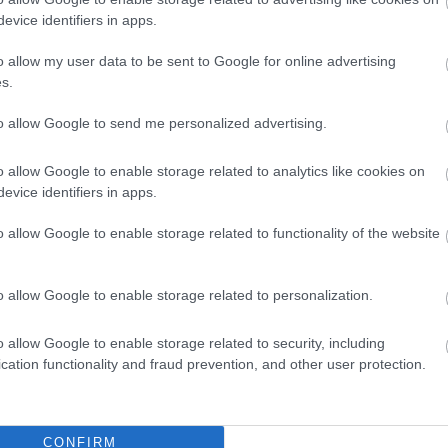
evice identifiers in apps.
Csak sajnálhatjuk, hogy még egy kórházi
büfénél is ennyire kijön az országos
o allow my user data to be sent to Google for online advertising
tendencia, a kisvállalkozások haláltusájukat
s.
vívják hazánkban.
to allow Google to send me personalized advertising.
TOVÁBB OLVASOM
o allow Google to enable storage related to analytics like cookies on
evice identifiers in apps.
o allow Google to enable storage related to functionality of the website
o allow Google to enable storage related to personalization.
o allow Google to enable storage related to security, including
,
,
,
Jászberény
jászberényi kórház
kiskereskedelem
üzemeltető
cation functionality and fraud prevention, and other user protection.
CONFIRM