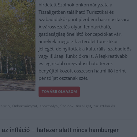
hirdetett Szolnok önkormányzata a
Tiszaligetben található Turisztikai és
Szabadidőközpont jövőbeni hasznosítására.
A városvezetés olyan fenntartható,
gazdaságilag önellátó koncepciókat vár,
amelyek megőrzik a terület turisztikai
jellegét, de nyitottak a kulturális, szabadidős
vagy ifjúsági funkciókra is. A legkreatívabb
és leginkább megvalósítható tervek
benyújtói között összesen hatmillió forint
pénzdíjat osztanak szét.
TOVÁBB OLVASOM
,
,
,
,
,
cepció
Önkormányzat
sportpálya
Szolnok
tiszaliget
turisztikai és
 az infláció – hatezer alatt nincs hamburger