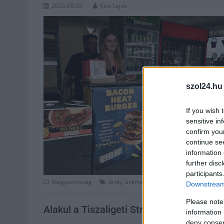
2025.08.02.
Kiss Lajos
szol24.hu
If you wish 
sensitive in
confirm you
continue se
information 
further disc
participants
,
,
,
,
,
Magyarország
árak
áremelés
büfé
drágulás
étel
ha
Downstream 
Please note
Alakul a Tiszaligeti Strand étterme, de 
information 
deny consent