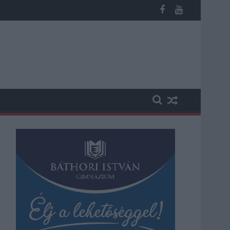
st kapott, más fideszesek még kevesebbet vittek haza