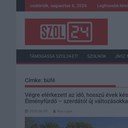
Skip
csütörtök, augusztus 6, 2026
Legfrissebb híre
to
content
TÁMOGASSA SZOL24-ET!
SZOLNOK
JNSZ 
Címke:
büfé
Végre elérkezett az idő, hosszú évek kés
Élményfürdő – szerdától új változásokka
2026.06.09.
Kiss Lajos