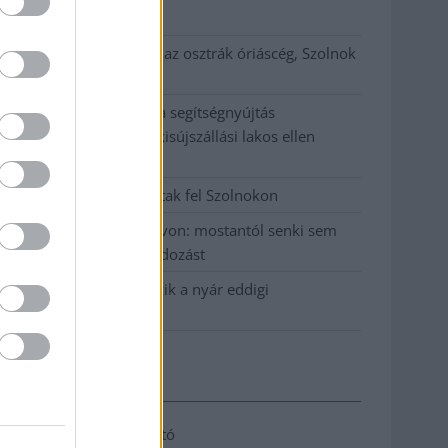
klíma
Átszervezi működését az osztrák óriáscég, Szolnok
is érintett
Tragédiába torkollott a segítségnyújtás
elmulasztása, három kisújszállási lakos ellen
emeltek vádat
Hatalmas lángok csaptak fel Szolnokon
Vízitraffipax a Tisza-tavon: mostantól senki sem
úszhatja meg a száguldozást
Szolnokra is megérkezik a nyár eddigi
legkeményebb napja
Elérhetőség
Adatkezelési tájékoztató