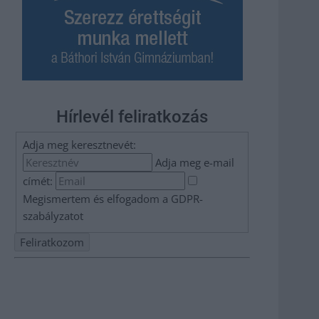
Hírlevél feliratkozás
Adja meg keresztnevét:
Adja meg e-mail
címét:
Megismertem és elfogadom a
GDPR-
szabályzat
ot
Nem szeretne lemaradni semmiről? Csak egy kattintás, és
hírlevelünk a legfrissebb információkkal és exkluzív
tartalmakkal hétről hétre postaládájába érkezik!