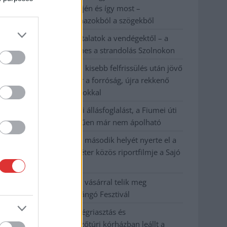
évvel ezelőtti árvíz idején és így most –
fotógyűjtemény ugyanazokból a szögekből
Ilyenek eddig a tapasztalatok a vendégektől – a
hőhullám miatt ingyenes a strandolás Szolnokon
Nem biztató: a hétvégi kisebb felfrissülés után jövő
héten megint visszatér a forróság, újra rekkenő
hőség jön, akár 38 fokokkal
Közzétették a szakértői állásfoglalást, a Fiumei úti
fák többsége szakszerűen már nem ápolható
A MÚOSZ sajtódíjának második helyét nyerte el a
Borsod24 és a Paraméter közös riportfilmje a Sajó
szennyezéséről
Tánccal, zeneszóval és vásárral telik meg
Jászberény, indul a Csángó Fesztivál
Meghosszabbított hőségriasztás és
vízkorlátozások, a mezőtúri kórházban leállt a