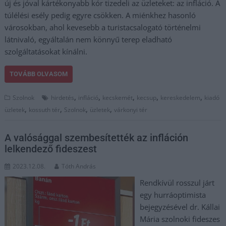
új és jóval kártékonyabb kór tizedeli az üzleteket: az infláció. A
túlélési esély pedig egyre csökken. A miénkhez hasonló
városokban, ahol kevesebb a turistacsalogató történelmi
látnivaló, egyáltalán nem könnyű terep eladható
szolgáltatásokat kínálni.
TOVÁBB OLVASOM
,
,
,
,
,
Szolnok
hirdetés
infláció
kecskemét
kecsup
kereskedelem
kiadó
,
,
,
,
üzletek
kossuth tér
Szolnok
üzletek
várkonyi tér
A valósággal szembesítették az infláción
lelkendező fideszest
2023.12.08.
Tóth András
Rendkívül rosszul járt
egy hurráoptimista
bejegyzésével dr. Kállai
Mária szolnoki fideszes