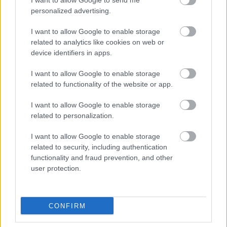
I want to allow Google to send me
2023.08.17.
Czapkó Dorottya
personalized advertising.
Az iskola nem olcsó
I want to allow Google to enable storage
mulatság és ha
related to analytics like cookies on web or
gyermekünk éppen
device identifiers in apps.
szeptemberben kezdi
az első osztályt, akkor
I want to allow Google to enable storage
related to functionality of the website or app.
alaposan kikerekedhet
a szemünk a
I want to allow Google to enable storage
tanszerigény láttán. A
related to personalization.
tisztasági csomagtól a rajzlapon keresztül a vízfestékig vezet
az út, mire egy sok nullás végösszegig jutunk. Az infláció miatt
I want to allow Google to enable storage
az eddigieknél is árérzékenyebbek lettek a magyar vásárlók és
related to security, including authentication
functionality and fraud prevention, and other
az iskolakezdésre készülő szülők. Akciókkal és kecsegtető
user protection.
kedvezményekkel találkozhatunk Jász-Nagykun-Szolnok
megye papír-írószer üzleteiben is, illetve a nagyobb
áruházláncok polcain, de akárhogyan spórolunk, így is súlyos
CONFIRM
tízezrekbe kerül a csemete szeptemberi elindítása. Néhány
termék közel 40 százalékkal drágult a tavalyi…