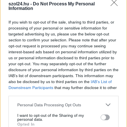
szol24.hu -
Do Not Process My Personal
Átlagosan közel félhavi nyugdíjkiegészítés
Information
érkezik novemberben
If you wish to opt-out of the sale, sharing to third parties, or
2023.09.28.
Nagy László
processing of your personal or sensitive information for
Orbán Viktor
targeted advertising by us, please use the below opt-out
bejelentette: a vártnál
section to confirm your selection. Please note that after your
némileg magasabb
opt-out request is processed you may continue seeing
interest-based ads based on personal information utilized by
infláció miatt
us or personal information disclosed to third parties prior to
korrigálják a
your opt-out. You may separately opt-out of the further
nyugdíjakat – igaz,
disclosure of your personal information by third parties on the
pontos számot nem
IAB’s list of downstream participants. This information may
mondott.
also be disclosed by us to third parties on the
IAB’s List of
Downstream Participants
that may further disclose it to other
TOVÁBB OLVASOM
third parties.
Please note that this website/app uses one or more Google
Personal Data Processing Opt Outs
,
,
Magyarország
infláció
nyugdíj
nyugdíjkiegészítés
services and may gather and store information including but
not limited to your visit or usage behaviour. You may click to
I want to opt-out of the Sharing of my
personal data.
Megoszlanak a vélemények, hogy mitől ilyen
grant or deny consent to Google and its third-party tags to
Opted In