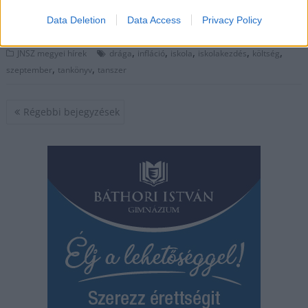
Data Deletion
Data Access
Privacy Policy
TOVÁBB OLVASOM
,
,
,
,
,
JNSZ megyei hírek
drága
infláció
iskola
iskolakezdés
költség
,
,
szeptember
tankönyv
tanszer
Bejegyzés
Régebbi bejegyzések
navigáció