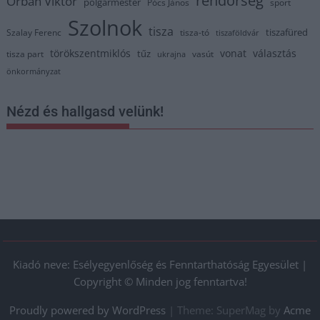
Orbán Viktor
polgármester
Pócs János
sport
Szolnok
tisza
tiszafüred
Szalay Ferenc
tisza-tó
tiszaföldvár
törökszentmiklós
vonat
választás
tűz
tisza part
vasút
ukrajna
önkormányzat
Nézd és hallgasd velünk!
Kiadó neve: Esélyegyenlőség és Fenntarthatóság Egyesület |
Copyright © Minden jog fenntartva!
Proudly powered by WordPress
|
Theme: SuperMag by
Acme