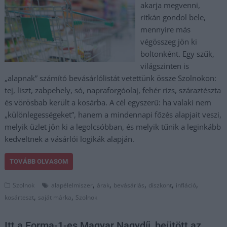
akarja megvenni,
ritkán gondol bele,
mennyire más
végösszeg jön ki
boltonként. Egy szűk,
világszinten is
„alapnak” számító bevásárlólistát vetettünk össze Szolnokon:
tej, liszt, zabpehely, só, napraforgóolaj, fehér rizs, száraztészta
és vörösbab került a kosárba. A cél egyszerű: ha valaki nem
„különlegességeket”, hanem a mindennapi főzés alapjait veszi,
melyik üzlet jön ki a legolcsóbban, és melyik tűnik a leginkább
kedveltnek a vásárlói logikák alapján.
TOVÁBB OLVASOM
,
,
,
,
,
Szolnok
alapélelmiszer
árak
bevásárlás
diszkont
infláció
,
,
kosárteszt
saját márka
Szolnok
Itt a Forma-1-es Magyar Nagydíj, beütött az