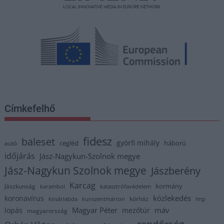
Címkefelhő
fidesz
baleset
györfi mihály
cegléd
háború
autó
időjárás
Jász-Nagykun-Szolnok megye
Jász-Nagykun Szolnok megye
Jászberény
Karcag
kormány
Jászkunság
karambol
katasztrófavédelem
közlekedés
koronavírus
kórház
kosárlabda
kunszentmárton
lmp
Magyar Péter
máv
lopás
mezőtúr
magyarország
rendőrség