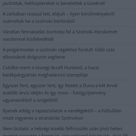
javítottak, helikoptereket is bevetettek a tüzeknél
A zárkában rosszul lett, elájult – ilyen körülményekről
számoltak be a szolnoki börtönből
Váratlan fennakadás borította fel a Szolnok–Kecskemét
vasútvonal közlekedését
A polgármester a szolnoki cégekhez fordult: több száz
elbocsátott dolgozón segítene
Csődbe ment a tószegi Accell Hunland, a hazai
kerékpárgyártás meghatározó szereplője
Egyszer fent, egyszer lent, így festett a Duna a két évvel
ezelőtti árvíz idején és így most – fotógyűjtemény
ugyanazokból a szögekből
Ilyenek eddig a tapasztalatok a vendégektől – a hőhullám
miatt ingyenes a strandolás Szolnokon
Nem biztató: a hétvégi kisebb felfrissülés után jövő héten
megint visszatér a forróság, újra rekkenő hőség jön, akár 38