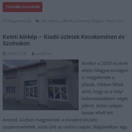
TOVÁBB OLVASOM
,
,
,
,
,
Magyarország
áfa
fidesz
infláció
kormány
Magyar Péter
tisza
Keleti körkép – Kiadó üzletek Kecskeméten és
Szolnokon
2023.12.18.
szol24.hu
Amikor a 2000-es évek
elején Magyarországon
is megjelentek a
plázák, többen féltek
attól, hogy ez a helyi
kiskereskedelem végét
jelenti. Aztán szépen
lassan eltelt két
évtized, közben megjelentek a mindent árusító
szupermarketek, aztán jött az utolsó csapás. Napjainkban egy