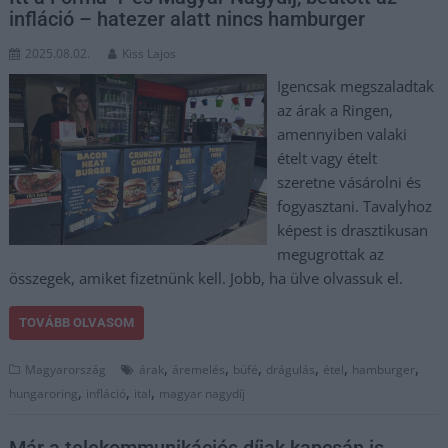
infláció – hatezer alatt nincs hamburger
2025.08.02.
Kiss Lajos
Igencsak megszaladtak
az árak a Ringen,
amennyiben valaki
ételt vagy ételt
szeretne vásárolni és
fogyasztani. Tavalyhoz
képest is drasztikusan
megugrottak az
összegek, amiket fizetnünk kell. Jobb, ha ülve olvassuk el.
TOVÁBB OLVASOM
,
,
,
,
,
,
Magyarország
árak
áremelés
büfé
drágulás
étel
hamburger
,
,
,
hungaroring
infláció
ital
magyar nagydíj