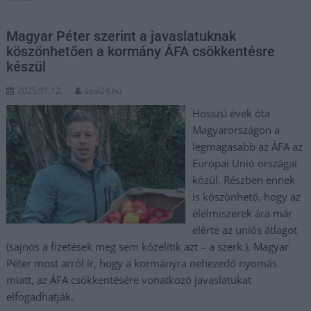
Magyar Péter szerint a javaslatuknak
köszönhetően a kormány ÁFA csökkentésre
készül
2025.01.12.
szol24.hu
Hosszú évek óta
Magyarországon a
legmagasabb az ÁFA az
Európai Unió országai
közül. Részben ennek
is köszönhető, hogy az
élelmiszerek ára már
elérte az uniós átlagot
(sajnos a fizetések meg sem közelítik azt – a szerk.). Magyar
Péter most arról ír, hogy a kormányra nehezedő nyomás
miatt, az ÁFA csökkentésére vonatkozó javaslatukat
elfogadhatják.