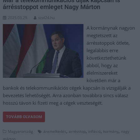
Már a telekommunikációs díjak kapcsán is
árrésstoppot emleget Nagy Márton
2025.03.29.
szol24.hu
A kormánynak nagyon
megtetszett az
árrésstoppok ötlete,
legalábbis erre
következtethetünk
abból, hogy az
élelmiszereket
követően már a
bankok és telekommunikációs cégek kapcsán is vizsgálják a
bevezetés lehetőségét. Arra azonban továbbra sincs válasz
hosszú távon ki fizeti meg a cégek veszteségét.
TOVÁBB OLVASOM
,
,
,
,
Magyarország
áremelkedés
arrésstop
infláció
kormány
nagy
márton