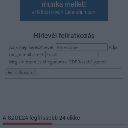
Hírlevél feliratkozás
Adja meg keresztnevét:
Adja
meg e-mail címét:
Megismertem és elfogadom a
GDPR-szabályzat
ot
Nem szeretne lemaradni semmiről? Csak egy kattintás, és hírlevelünk a
legfrissebb információkkal és exkluzív tartalmakkal hétről hétre
postaládájába érkezik!
A SZOL24 legfrissebb 24 cikke