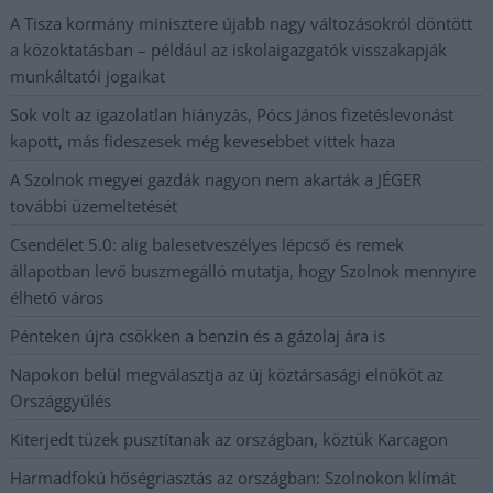
A Tisza kormány minisztere újabb nagy változásokról döntött
a közoktatásban – például az iskolaigazgatók visszakapják
munkáltatói jogaikat
Sok volt az igazolatlan hiányzás, Pócs János fizetéslevonást
kapott, más fideszesek még kevesebbet vittek haza
A Szolnok megyei gazdák nagyon nem akarták a JÉGER
további üzemeltetését
Csendélet 5.0: alig balesetveszélyes lépcső és remek
állapotban levő buszmegálló mutatja, hogy Szolnok mennyire
élhető város
Pénteken újra csökken a benzin és a gázolaj ára is
Napokon belül megválasztja az új köztársasági elnököt az
Országgyűlés
Kiterjedt tüzek pusztítanak az országban, köztük Karcagon
Harmadfokú hőségriasztás az országban: Szolnokon klímát