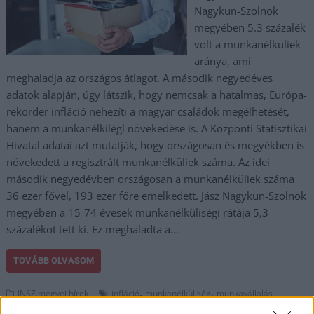
Nagykun-Szolnok
megyében 5.3 százalék
volt a munkanélküliek
aránya, ami
meghaladja az országos átlagot. A második negyedéves
adatok alapján, úgy látszik, hogy nemcsak a hatalmas, Európa-
rekorder infláció nehezíti a magyar családok megélhetését,
hanem a munkanélkilégl növekedése is. A Központi Statisztikai
Hivatal adatai azt mutatják, hogy országosan és megyékben is
növekedett a regisztrált munkanélküliek száma. Az idei
második negyedévben országosan a munkanélküliek száma
36 ezer fővel, 193 ezer főre emelkedett. Jász Nagykun-Szolnok
megyében a 15-74 évesek munkanélküliségi rátája 5,3
százalékot tett ki. Ez meghaladta a…
TOVÁBB OLVASOM
,
,
JNSZ megyei hírek
infláció
munkanélküliség
munkavállalás