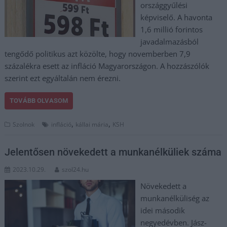
országgyűlési
képviselő. A havonta
1,6 millió forintos
javadalmazásból
tengődő politikus azt közölte, hogy novemberben 7,9
százalékra esett az infláció Magyarországon. A hozzászólók
szerint ezt egyáltalán nem érezni.
TOVÁBB OLVASOM
,
,
Szolnok
infláció
kállai mária
KSH
Jelentősen növekedett a munkanélküliek száma
2023.10.29.
szol24.hu
Növekedett a
munkanélküliség az
idei második
negyedévben. Jász-