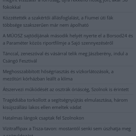
fokokkal
Közzétették a szakértői állásfoglalást, a Fiumei úti fák
többsége szakszerűen már nem ápolható
A MÚOSZ sajtódíjának második helyét nyerte el a Borsod24 és
a Paraméter közös riportfilmje a Sajó szennyezéséről
Tánccal, zeneszóval és vásárral telik meg Jászberény, indul a
Csángó Fesztivál
Meghosszabbított hőségriasztás és vízkorlátozások, a
mezőtúri kórházban leállt a klíma
Átszervezi működését az osztrák óriáscég, Szolnok is érintett
Tragédiába torkollott a segítségnyújtás elmulasztása, három
kisújszállási lakos ellen emeltek vádat
Hatalmas lángok csaptak fel Szolnokon
Vízitraffipax a Tisza-tavon: mostantól senki sem úszhatja meg
a száguldozást