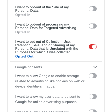
magas az infláció Magyarországon
use your data for below specified purposes in below Google
consent section.
I want to opt-out of the Sale of my
2023.09.25.
Tóth András
Personal Data.
Opted In
Szórólapot osztott
hétfőn reggel a
I want to opt-out of processing my
Personal Data for Targeted Advertising.
szolnoki Coop-
Opted In
áruházak előtt a
Momentum szolnoki
I want to opt-out of Collection, Use,
Retention, Sale, and/or Sharing of my
szervezete. Ezen arra
Personal Data that Is Unrelated with the
Purposes for which it was collected.
hívták fel a figyelmet,
Opted Out
hogy a kormány
intézkedései miatt ilyen magas az infláció.
Google consents
I want to allow Google to enable storage
TOVÁBB OLVASOM
related to advertising like cookies on web or
device identifiers in apps.
,
,
,
,
Szolnok
coop
infláció
Miskolczi László
momentum
Szolnok
I want to allow my user data to be sent to
De nehéz az iskolakezdés – Döbbenetes
Google for online advertising purposes.
drágulással indul a tanév