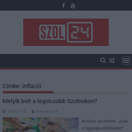
Skip
to
content
Címke:
infláció
Melyik bolt a legolcsóbb Szolnokon?
2026.01.15.
Horváth Zsolt
Amikor az ember „csak
a legalapvetőbbeket”