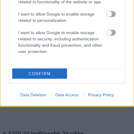
related to functionality of the website or app.
I want to allow Google to enable storage
related to personalization.
I want to allow Google to enable storage
related to security, including authentication
functionality and fraud prevention, and other
Hírlevél feliratkozás
user protection.
Adja meg keresztnevét:
Adja
meg e-mail címét:
CONFIRM
Megismertem és elfogadom a
GDPR-szabályzat
ot
Data Deletion
Data Access
Privacy Policy
Nem szeretne lemaradni semmiről? Csak egy kattintás, és hírlevelünk a
legfrissebb információkkal és exkluzív tartalmakkal hétről hétre
postaládájába érkezik!
A SZOL24 legfrissebb 24 cikke