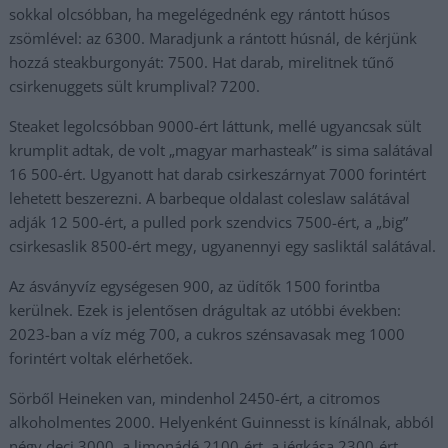
sokkal olcsóbban, ha megelégednénk egy rántott húsos
zsömlével: az 6300. Maradjunk a rántott húsnál, de kérjünk
hozzá steakburgonyát: 7500. Hat darab, mirelitnek tűnő
csirkenuggets sült krumplival? 7200.
Steaket legolcsóbban 9000-ért láttunk, mellé ugyancsak sült
krumplit adtak, de volt „magyar marhasteak” is sima salátával
16 500-ért. Ugyanott hat darab csirkeszárnyat 7000 forintért
lehetett beszerezni. A barbeque oldalast coleslaw salátával
adják 12 500-ért, a pulled pork szendvics 7500-ért, a „big”
csirkesaslik 8500-ért megy, ugyanennyi egy sasliktál salátával.
Az ásványvíz egységesen 900, az üdítők 1500 forintba
kerülnek. Ezek is jelentősen drágultak az utóbbi években:
2023-ban a víz még 700, a cukros szénsavasak meg 1000
forintért voltak elérhetőek.
Sörből Heineken van, mindenhol 2450-ért, a citromos
alkoholmentes 2000. Helyenként Guinnesst is kínálnak, abból
négy deci 3000, a limonádé 2100-ért, a jégkása 2300-ért