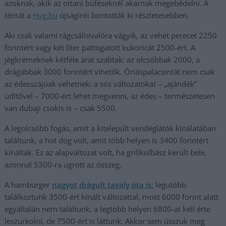
azoknak, akik az ottani büféseknél akarnak megebédelni. A
témát a
Hvg
.hu
újságírói bontották ki részletesebben.
Aki csak valami rágcsálnivalóra vágyik, az vehet perecet 2250
forintért vagy két liter pattogatott kukoricát 2500-ért. A
jégkrémeknek kétféle árat szabtak: az olcsóbbak 2000, a
drágábbak 3000 forintért vihetők. Óriáspalacsintát nem csak
az édesszájúak vehetnek: a sós változatokat – „ajándék”
üdítővel – 7000-ért lehet megvenni, az édes – természetesen
van dubaji csokis is – csak 5500.
A legolcsóbb fogás, amit a kitelepült vendéglátók kínálatában
találtunk, a hot dog volt, amit több helyen is 3400 forintért
kínáltak. Ez az alapváltozat volt, ha grillkolbász került bele,
azonnal 5300-ra ugrott az összeg.
A hamburger
nagyot drágult tavaly óta is:
legutóbb
találkoztunk 3500-ért kínált változattal, most 6000 forint alatt
egyáltalán nem találtunk, a legtöbb helyen 6800-at kell érte
leszurkolni, de 7500-ért is láttunk. Akkor sem ússzuk meg