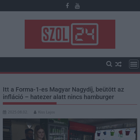
Skip
to
content
Itt a Forma-1-es Magyar Nagydíj, beütött az
infláció – hatezer alatt nincs hamburger
2025.08.02.
Kiss Lajos