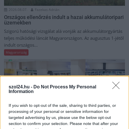
2026.08.07.
Fazekas Adrián
Országos ellenőrzés indult a hazai akkumulátoripari
üzemekben
Szigorú hatósági vizsgálat alá vonják az akkumulátorgyártás
teljes működési láncát Magyarországon. Az augusztus 1-jétől
indult országos...
Magyarország
szol24.hu -
Do Not Process My Personal
Information
If you wish to opt-out of the sale, sharing to third parties, or
processing of your personal or sensitive information for
targeted advertising by us, please use the below opt-out
section to confirm your selection. Please note that after your