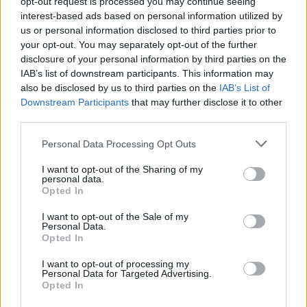
opt-out request is processed you may continue seeing
interest-based ads based on personal information utilized by
us or personal information disclosed to third parties prior to
2026.08.07.
Fazekas Adrián
your opt-out. You may separately opt-out of the further
Az idei év leglassabb növekedését hozta a június a
disclosure of your personal information by third parties on the
kiskereskedelemben
IAB’s list of downstream participants. This information may
Bár a hazai kiskereskedelmi forgalom idén júniusban is
also be disclosed by us to third parties on the
IAB’s List of
bővülni tudott, a növekedési ütem jelentősen lelassult a...
Downstream Participants
that may further disclose it to other
third parties.
Magyarország
Please note that this website/app uses one or more Google
Personal Data Processing Opt Outs
services and may gather and store information including but
not limited to your visit or usage behaviour. You may click to
I want to opt-out of the Sharing of my
personal data.
grant or deny consent to Google and its third-party tags to
Opted In
use your data for below specified purposes in below Google
consent section.
I want to opt-out of the Sale of my
Personal Data.
Opted In
I want to opt-out of processing my
Personal Data for Targeted Advertising.
Opted In