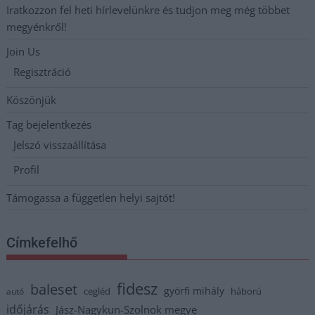
Iratkozzon fel heti hírlevelünkre és tudjon meg még többet
megyénkről!
Join Us
Regisztráció
Köszönjük
Tag bejelentkezés
Jelszó visszaállítása
Profil
Támogassa a független helyi sajtót!
Címkefelhő
fidesz
baleset
györfi mihály
cegléd
háború
autó
időjárás
Jász-Nagykun-Szolnok megye