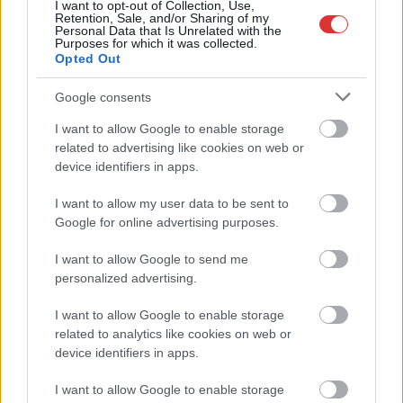
I want to opt-out of Collection, Use,
Retention, Sale, and/or Sharing of my
Personal Data that Is Unrelated with the
2026.08.07.
Kiss Lajos
Purposes for which it was collected.
A Tisza kormány minisztere újabb nagy
Opted Out
változásokról döntött a közoktatásban – például az
iskolaigazgatók visszakapják munkáltatói jogaikat
Google consents
A Fidesz által felépített torz rendszerben ugyanis egyáltalán
I want to allow Google to enable storage
nem az intézményvezetők döntötték el, hogy kineveznek-e,
related to advertising like cookies on web or
esetleg...
device identifiers in apps.
Magyarország
I want to allow my user data to be sent to
Google for online advertising purposes.
I want to allow Google to send me
personalized advertising.
I want to allow Google to enable storage
related to analytics like cookies on web or
device identifiers in apps.
I want to allow Google to enable storage