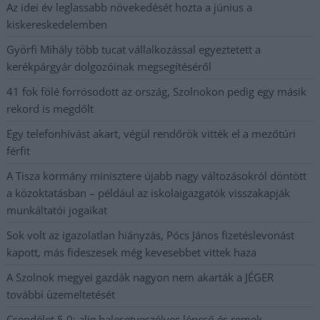
Az idei év leglassabb növekedését hozta a június a
kiskereskedelemben
Györfi Mihály több tucat vállalkozással egyeztetett a
kerékpárgyár dolgozóinak megsegítéséről
41 fok fölé forrósodott az ország, Szolnokon pedig egy másik
rekord is megdőlt
Egy telefonhívást akart, végül rendőrök vitték el a mezőtúri
férfit
A Tisza kormány minisztere újabb nagy változásokról döntött
a közoktatásban – például az iskolaigazgatók visszakapják
munkáltatói jogaikat
Sok volt az igazolatlan hiányzás, Pócs János fizetéslevonást
kapott, más fideszesek még kevesebbet vittek haza
A Szolnok megyei gazdák nagyon nem akarták a JÉGER
további üzemeltetését
Csendélet 5.0: alig balesetveszélyes lépcső és remek