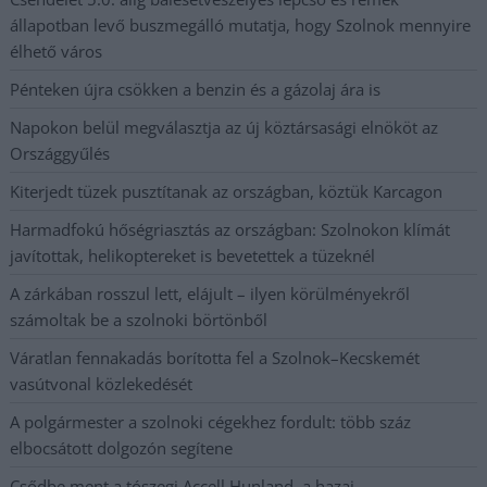
állapotban levő buszmegálló mutatja, hogy Szolnok mennyire
élhető város
Pénteken újra csökken a benzin és a gázolaj ára is
Napokon belül megválasztja az új köztársasági elnököt az
Országgyűlés
Kiterjedt tüzek pusztítanak az országban, köztük Karcagon
Harmadfokú hőségriasztás az országban: Szolnokon klímát
javítottak, helikoptereket is bevetettek a tüzeknél
A zárkában rosszul lett, elájult – ilyen körülményekről
számoltak be a szolnoki börtönből
Váratlan fennakadás borította fel a Szolnok–Kecskemét
vasútvonal közlekedését
A polgármester a szolnoki cégekhez fordult: több száz
elbocsátott dolgozón segítene
Csődbe ment a tószegi Accell Hunland, a hazai