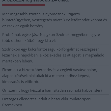
Már magasabb szinten is nyomoznak Szijjártó
büntetőügyében, vesztegetés miatt 3 év letöltendőt kaphat és
ez csak az egyik botrány
Problémák egész Jász-Nagykun-Szolnok megyében: egyre
több otthoni kútból fogy ki a víz
Szolnokon egy kulcsfontosságú körforgalmat részlegesen
lezárnak a napokban, a közlekedés az átlagost is meghaladó
mértékben lebénul
Elromlott a biztosítóberendezés a ceglédi vasútvonalon,
alapos késések alakultak ki a menetrendhez képest,
kimaradás is előfordult
Ön szerint hogy készül a hamisítatlan szolnoki habos isler?
Országos ellenőrzés indult a hazai akkumulátoripari
üzemekben