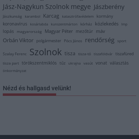
Jász-Nagykun Szolnok megye
Jászberény
Karcag
kormány
Jászkunság
karambol
katasztrófavédelem
közlekedés
koronavírus
kórház
kosárlabda
kunszentmárton
lmp
Magyar Péter
máv
lopás
mezőtúr
magyarország
rendőrség
Orbán Viktor
polgármester
Pócs János
sport
Szolnok
tisza
tiszafüred
Szalay Ferenc
tisza-tó
tiszaföldvár
törökszentmiklós
vonat
választás
tűz
tisza part
vasút
ukrajna
önkormányzat
Nézd és hallgasd velünk!