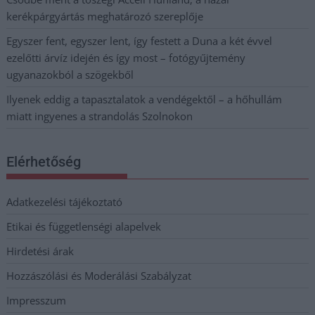
kerékpárgyártás meghatározó szereplője
Egyszer fent, egyszer lent, így festett a Duna a két évvel
ezelőtti árvíz idején és így most – fotógyűjtemény
ugyanazokból a szögekből
Ilyenek eddig a tapasztalatok a vendégektől – a hőhullám
miatt ingyenes a strandolás Szolnokon
Elérhetőség
Adatkezelési tájékoztató
Etikai és függetlenségi alapelvek
Hirdetési árak
Hozzászólási és Moderálási Szabályzat
Impresszum