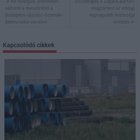
Ne feledjük, jelentősen
Összefogás a Zagyva-parton,
navigáció
változik a menetrend a
megtörtént az eddigi
Budapest–Újszász–Szolnok–
legnagyobb közösségi
Békéscsaba vonalon
öntözés
Kapcsolódó cikkek