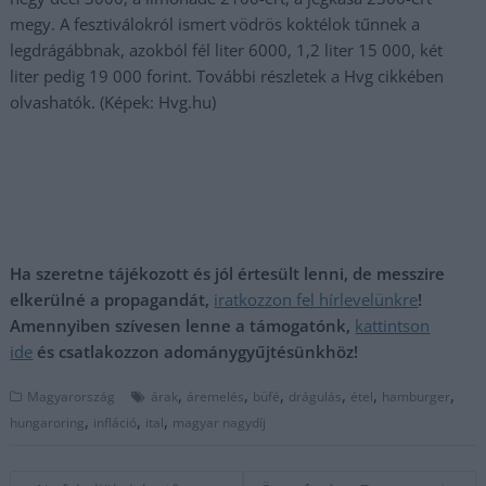
megy. A fesztiválokról ismert vödrös koktélok tűnnek a
legdrágábbnak, azokból fél liter 6000, 1,2 liter 15 000, két
liter pedig 19 000 forint. További részletek a Hvg cikkében
olvashatók. (Képek: Hvg.hu)
Ha szeretne tájékozott és jól értesült lenni, de messzire
elkerülné a propagandát,
iratkozzon fel hírlevelünkre
!
Amennyiben szívesen lenne a támogatónk,
kattintson
ide
és csatlakozzon adománygyűjtésünkhöz!
,
,
,
,
,
,
Magyarország
árak
áremelés
büfé
drágulás
étel
hamburger
,
,
,
hungaroring
infláció
ital
magyar nagydíj
Bejegyzés