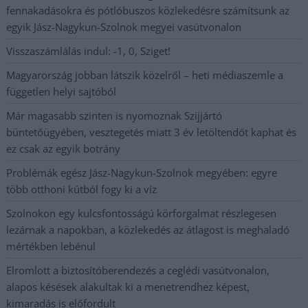
fennakadásokra és pótlóbuszos közlekedésre számítsunk az
egyik Jász-Nagykun-Szolnok megyei vasútvonalon
Visszaszámlálás indul: -1, 0, Sziget!
Magyarország jobban látszik közelről – heti médiaszemle a
független helyi sajtóból
Már magasabb szinten is nyomoznak Szijjártó
büntetőügyében, vesztegetés miatt 3 év letöltendőt kaphat és
ez csak az egyik botrány
Problémák egész Jász-Nagykun-Szolnok megyében: egyre
több otthoni kútból fogy ki a víz
Szolnokon egy kulcsfontosságú körforgalmat részlegesen
lezárnak a napokban, a közlekedés az átlagost is meghaladó
mértékben lebénul
Elromlott a biztosítóberendezés a ceglédi vasútvonalon,
alapos késések alakultak ki a menetrendhez képest,
kimaradás is előfordult