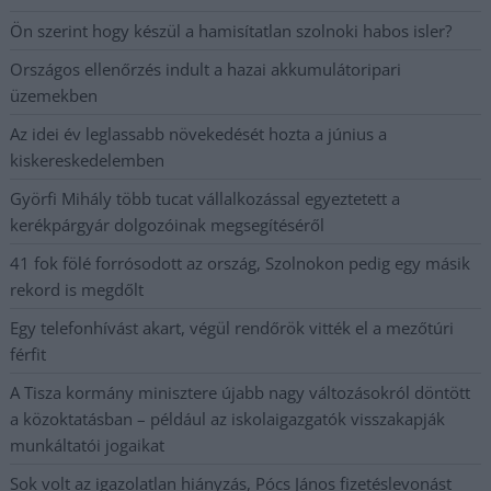
Ön szerint hogy készül a hamisítatlan szolnoki habos isler?
Országos ellenőrzés indult a hazai akkumulátoripari
üzemekben
Az idei év leglassabb növekedését hozta a június a
kiskereskedelemben
Györfi Mihály több tucat vállalkozással egyeztetett a
kerékpárgyár dolgozóinak megsegítéséről
41 fok fölé forrósodott az ország, Szolnokon pedig egy másik
rekord is megdőlt
Egy telefonhívást akart, végül rendőrök vitték el a mezőtúri
férfit
A Tisza kormány minisztere újabb nagy változásokról döntött
a közoktatásban – például az iskolaigazgatók visszakapják
munkáltatói jogaikat
Sok volt az igazolatlan hiányzás, Pócs János fizetéslevonást