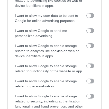
related to advertising like cookies on web or
device identifiers in apps.
I want to allow my user data to be sent to
Google for online advertising purposes.
I want to allow Google to send me
personalized advertising.
I want to allow Google to enable storage
related to analytics like cookies on web or
device identifiers in apps.
I want to allow Google to enable storage
related to functionality of the website or app.
Hírlevél feliratkozás
I want to allow Google to enable storage
related to personalization.
Adja meg keresztnevét:
Adja
I want to allow Google to enable storage
meg e-mail címét:
related to security, including authentication
Megismertem és elfogadom a
GDPR-szabályzat
ot
functionality and fraud prevention, and other