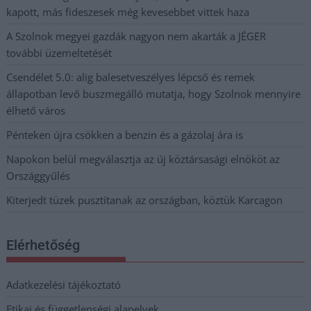
kapott, más fideszesek még kevesebbet vittek haza
A Szolnok megyei gazdák nagyon nem akarták a JÉGER
további üzemeltetését
Csendélet 5.0: alig balesetveszélyes lépcső és remek
állapotban levő buszmegálló mutatja, hogy Szolnok mennyire
élhető város
Pénteken újra csökken a benzin és a gázolaj ára is
Napokon belül megválasztja az új köztársasági elnököt az
Országgyűlés
Kiterjedt tüzek pusztítanak az országban, köztük Karcagon
Elérhetőség
Adatkezelési tájékoztató
Etikai és függetlenségi alapelvek