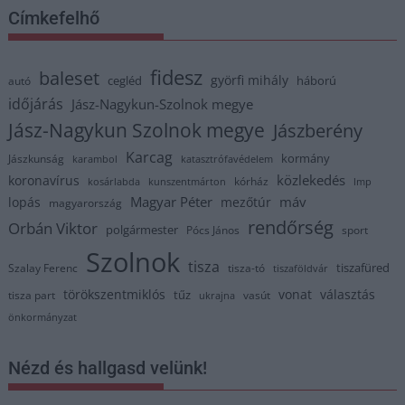
Címkefelhő
fidesz
baleset
györfi mihály
cegléd
háború
autó
időjárás
Jász-Nagykun-Szolnok megye
Jász-Nagykun Szolnok megye
Jászberény
Karcag
kormány
Jászkunság
karambol
katasztrófavédelem
közlekedés
koronavírus
kórház
kosárlabda
kunszentmárton
lmp
Magyar Péter
máv
lopás
mezőtúr
magyarország
rendőrség
Orbán Viktor
polgármester
Pócs János
sport
Szolnok
tisza
tiszafüred
Szalay Ferenc
tisza-tó
tiszaföldvár
törökszentmiklós
vonat
választás
tűz
tisza part
vasút
ukrajna
önkormányzat
Nézd és hallgasd velünk!