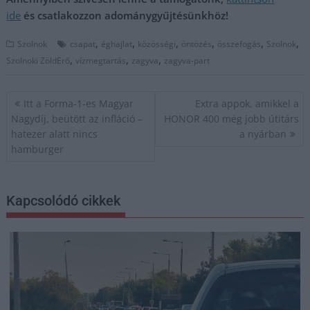
ide
és csatlakozzon adománygyűjtésünkhöz!
,
,
,
,
,
,
Szolnok
csapat
éghajlat
közösségi
öntözés
összefogás
Szolnok
,
,
,
Szolnoki ZöldErő
vízmegtartás
zagyva
zagyva-part
Bejegyzés
Itt a Forma-1-es Magyar
Extra appok, amikkel a
navigáció
Nagydíj, beütött az infláció –
HONOR 400 még jobb útitárs
hatezer alatt nincs
a nyárban
hamburger
Kapcsolódó cikkek