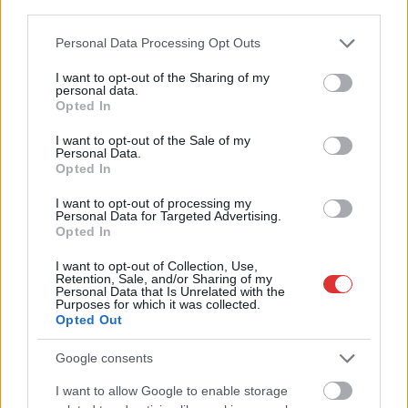
third parties.
Please note that this website/app uses one or more Google
Personal Data Processing Opt Outs
services and may gather and store information including but
not limited to your visit or usage behaviour. You may click to
I want to opt-out of the Sharing of my
personal data.
grant or deny consent to Google and its third-party tags to
Opted In
use your data for below specified purposes in below Google
consent section.
I want to opt-out of the Sale of my
Personal Data.
Opted In
I want to opt-out of processing my
2026.08.07.
Horváth Zsolt
Personal Data for Targeted Advertising.
Opted In
Györfi Mihály több tucat vállalkozással egyeztetett
a kerékpárgyár dolgozóinak megsegítéséről
I want to opt-out of Collection, Use,
Rövid idő alatt számos vállalkozás jelezte, hogy segítene
Retention, Sale, and/or Sharing of my
Personal Data that Is Unrelated with the
azoknak a munkavállalóknak, akik a tószegi kerékpárgyár
Purposes for which it was collected.
Opted Out
bezárása...
Szolnok
Google consents
I want to allow Google to enable storage