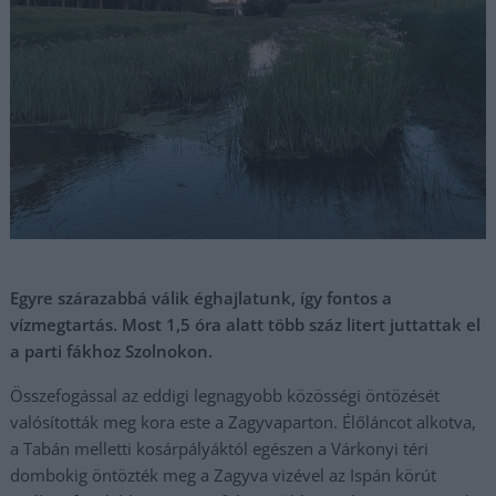
Egyre szárazabbá válik éghajlatunk, így fontos a
vízmegtartás. Most 1,5 óra alatt több száz litert juttattak el
a parti fákhoz Szolnokon.
Összefogással az eddigi legnagyobb közösségi öntözését
valósították meg kora este a Zagyvaparton. Élőláncot alkotva,
a Tabán melletti kosárpályáktól egészen a Várkonyi téri
dombokig öntözték meg a Zagyva vizével az Ispán körút