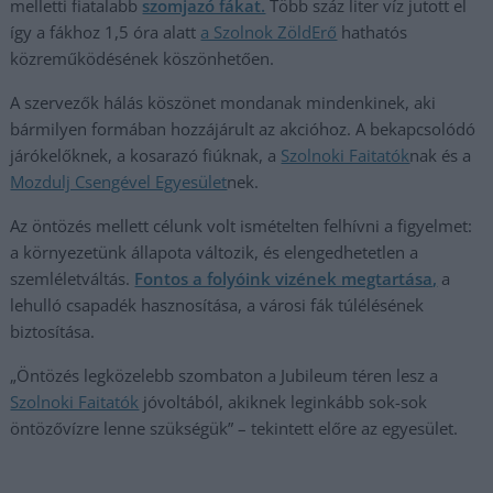
melletti fiatalabb
szomjazó fákat.
Több száz liter víz jutott el
így a fákhoz 1,5 óra alatt
a Szolnok ZöldErő
hathatós
közreműködésének köszönhetően.
A szervezők hálás köszönet mondanak mindenkinek, aki
bármilyen formában hozzájárult az akcióhoz. A bekapcsolódó
járókelőknek, a kosarazó fiúknak, a
Szolnoki Faitatók
nak és a
Mozdulj Csengével Egyesület
nek.
Az öntözés mellett célunk volt ismételten felhívni a figyelmet:
a környezetünk állapota változik, és elengedhetetlen a
szemléletváltás.
Fontos a folyóink vizének megtartása,
a
lehulló csapadék hasznosítása, a városi fák túlélésének
biztosítása.
„Öntözés legközelebb szombaton a Jubileum téren lesz a
Szolnoki Faitatók
jóvoltából, akiknek leginkább sok-sok
öntözővízre lenne szükségük” – tekintett előre az egyesület.