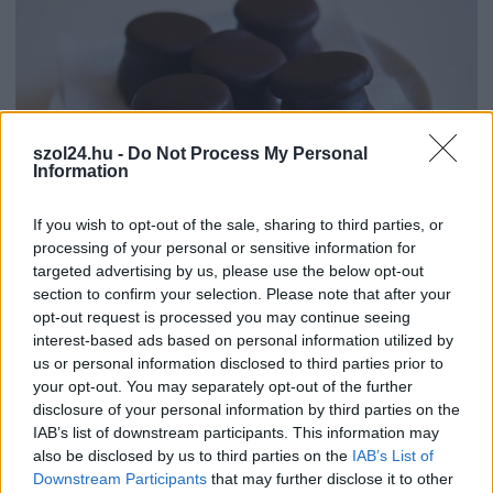
szol24.hu -
Do Not Process My Personal
Information
If you wish to opt-out of the sale, sharing to third parties, or
2026.08.07.
Farkas András
processing of your personal or sensitive information for
Ön szerint hogy készül a hamisítatlan szolnoki
targeted advertising by us, please use the below opt-out
habos isler?
section to confirm your selection. Please note that after your
opt-out request is processed you may continue seeing
Igazi retró klasszikus desszert, amelyet generációk óta
interest-based ads based on personal information utilized by
szeretnek, és amelyet sokan ma is próbálnak otthon
us or personal information disclosed to third parties prior to
újraalkotni....
your opt-out. You may separately opt-out of the further
Szolnok
disclosure of your personal information by third parties on the
IAB’s list of downstream participants. This information may
also be disclosed by us to third parties on the
IAB’s List of
Downstream Participants
that may further disclose it to other