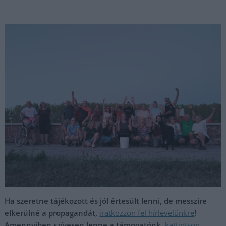
Ha szeretne tájékozott és jól értesült lenni, de messzire
elkerülné a propagandát,
iratkozzon fel hírlevelünkre
!
Amennyiben szívesen lenne a támogatónk,
kattintson