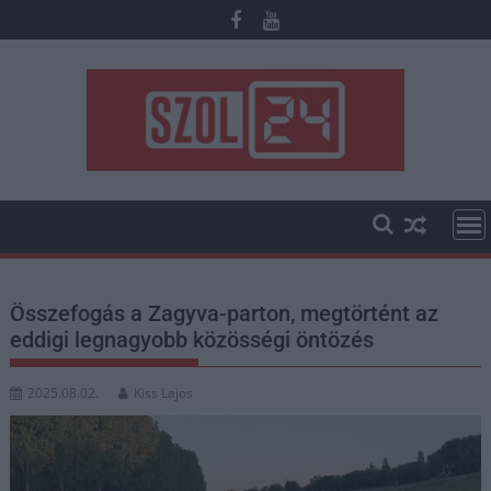
Skip
to
content
Összefogás a Zagyva-parton, megtörtént az
eddigi legnagyobb közösségi öntözés
2025.08.02.
Kiss Lajos