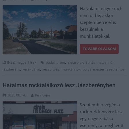
Ha valami nagy krach
nem üt be, akkor
szeptemberre el is
készülnek a
munkálatokkal.
TOVÁBB OLVASOM
,
,
,
,
JNSZ megyei hírek
budai loránt
electrolux
építés
hatvani út
,
,
,
,
,
Jászberény
kerékpárút
készültség
munkálatok
polgármester
szeptember
Hatalmas rocktalálkozó lesz Jászberényben
2025.08.14.
Kiss Lajos
Szeptember végén a
rockerek kedvére lesz
egy nagyszabású
esemény, a meghívott