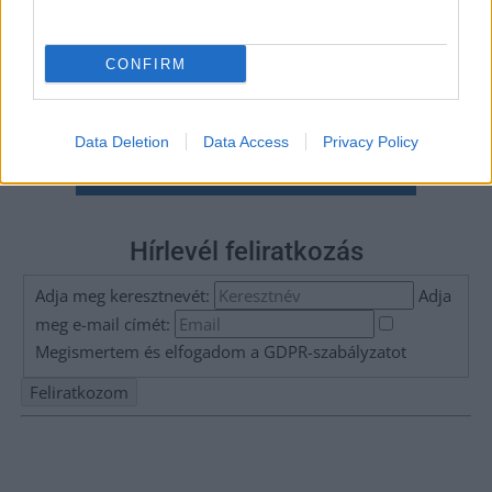
CONFIRM
Data Deletion
Data Access
Privacy Policy
Hírlevél feliratkozás
Adja meg keresztnevét:
Adja
meg e-mail címét:
Megismertem és elfogadom a
GDPR-szabályzat
ot
Nem szeretne lemaradni semmiről? Csak egy kattintás, és hírlevelünk a
legfrissebb információkkal és exkluzív tartalmakkal hétről hétre