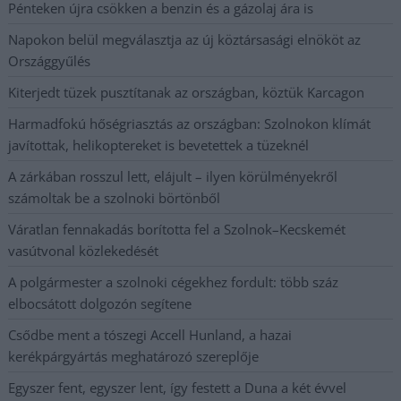
Pénteken újra csökken a benzin és a gázolaj ára is
Napokon belül megválasztja az új köztársasági elnököt az
Országgyűlés
Kiterjedt tüzek pusztítanak az országban, köztük Karcagon
Harmadfokú hőségriasztás az országban: Szolnokon klímát
javítottak, helikoptereket is bevetettek a tüzeknél
A zárkában rosszul lett, elájult – ilyen körülményekről
számoltak be a szolnoki börtönből
Váratlan fennakadás borította fel a Szolnok–Kecskemét
vasútvonal közlekedését
A polgármester a szolnoki cégekhez fordult: több száz
elbocsátott dolgozón segítene
Csődbe ment a tószegi Accell Hunland, a hazai
kerékpárgyártás meghatározó szereplője
Egyszer fent, egyszer lent, így festett a Duna a két évvel