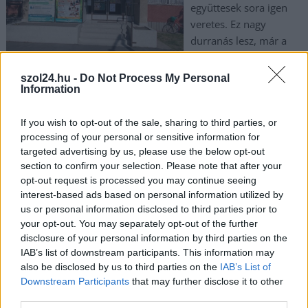
együttesek sora igen
veretes. Ez nagy
durranás lesz, már a
pontos menetrend is
ismert.
szol24.hu -
Do Not Process My Personal
Information
TOVÁBB OLVASOM
If you wish to opt-out of the sale, sharing to third parties, or
,
,
,
,
,
JNSZ megyei hírek
akela
blues company
dmk
fellépők
heartkiller
processing of your personal or sensitive information for
,
,
,
,
,
,
targeted advertising by us, please use the below opt-out
ifjúsági ház
Jászberény
kalapacs
metal lady
moby dick
rock
section to confirm your selection. Please note that after your
,
,
szeptember
szombat
zene
opt-out request is processed you may continue seeing
interest-based ads based on personal information utilized by
Szolnokon tart előadást Kéri László és
us or personal information disclosed to third parties prior to
Petschnig Mária Zita
your opt-out. You may separately opt-out of the further
disclosure of your personal information by third parties on the
2025.08.01.
Kiss Lajos
IAB’s list of downstream participants. This information may
also be disclosed by us to third parties on the
A népszerű
IAB’s List of
Downstream Participants
that may further disclose it to other
politológus-közgazdász
third parties.
házaspár a jelenlegi