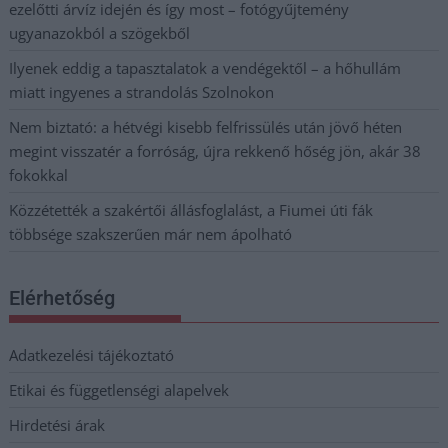
ezelőtti árvíz idején és így most – fotógyűjtemény
ugyanazokból a szögekből
Ilyenek eddig a tapasztalatok a vendégektől – a hőhullám
miatt ingyenes a strandolás Szolnokon
Nem biztató: a hétvégi kisebb felfrissülés után jövő héten
megint visszatér a forróság, újra rekkenő hőség jön, akár 38
fokokkal
Közzétették a szakértői állásfoglalást, a Fiumei úti fák
többsége szakszerűen már nem ápolható
Elérhetőség
Adatkezelési tájékoztató
Etikai és függetlenségi alapelvek
Hirdetési árak