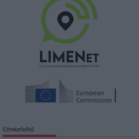
Címkefelhő