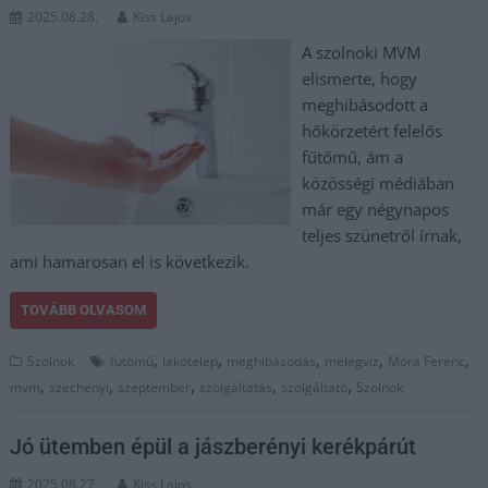
2025.08.28.
Kiss Lajos
A szolnoki MVM
elismerte, hogy
meghibásodott a
hőkörzetért felelős
fűtőmű, ám a
közösségi médiában
már egy négynapos
teljes szünetről írnak,
ami hamarosan el is következik.
TOVÁBB OLVASOM
,
,
,
,
,
Szolnok
futómű
lakótelep
meghibásodás
melegvíz
Móra Ferenc
,
,
,
,
,
mvm
szechenyi
szeptember
szolgáltatás
szolgáltató
Szolnok
Jó ütemben épül a jászberényi kerékpárút
2025.08.27.
Kiss Lajos