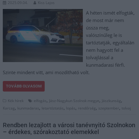
2025.09.04.
Kiss Lajos
A héten ismét elfogták,
de most már nem
ússza meg,
valószínűleg le is
tartóztatják, egyáltalán
nem hagyott fel a
tolvajlással a
kunmadarasi férfi.
Szinte mindent vitt, ami mozdítható volt.
TOVÁBB OLVASOM
,
,
,
Kék hírek
elfogás
Jász-Nagykun Szolnok megye
Jászkunság
,
,
,
,
,
,
Karcag
kunmadaras
letartóztatás
lopás
rendőrség
szeptember
tolvaj
Rendben lezajlott a városi tanévnyitó Szolnokon
– érdekes, szórakoztató elemekkel