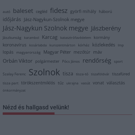
fidesz
baleset
györfi mihály
cegléd
háború
autó
időjárás
Jász-Nagykun-Szolnok megye
Jász-Nagykun Szolnok megye
Jászberény
Karcag
kormány
Jászkunság
karambol
katasztrófavédelem
közlekedés
koronavírus
kórház
kosárlabda
kunszentmárton
lmp
Magyar Péter
máv
lopás
mezőtúr
magyarország
rendőrség
Orbán Viktor
polgármester
Pócs János
sport
Szolnok
tisza
tiszafüred
Szalay Ferenc
tisza-tó
tiszaföldvár
törökszentmiklós
vonat
választás
tűz
tisza part
vasút
ukrajna
önkormányzat
Nézd és hallgasd velünk!