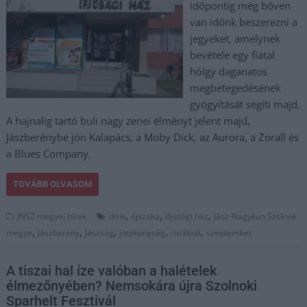
időpontig még bőven
van időnk beszerezni a
jegyeket, amelynek
bevétele egy fiatal
hölgy daganatos
megbetegedésének
gyógyítását segíti majd.
A hajnalig tartó buli nagy zenei élményt jelent majd,
Jászberénybe jön Kalapács, a Moby Dick, az Aurora, a Zorall és
a Blues Company.
TOVÁBB OLVASOM
,
,
,
JNSZ megyei hírek
dmk
éjszaka
ifjúsági ház
Jász-Nagykun Szolnok
,
,
,
,
,
megye
Jászberény
Jászság
jotékonyság
rockbuli
szeptember
A tiszai hal íze valóban a halételek
élmezőnyében? Nemsokára újra Szolnoki
Sparhelt Fesztivál