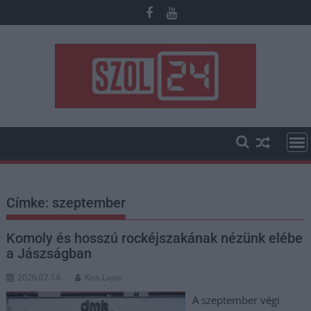
Skip
to
content
Címke:
szeptember
Komoly és hosszú rockéjszakának nézünk elébe
a Jászságban
2026.07.14.
Kiss Lajos
A szeptember végi