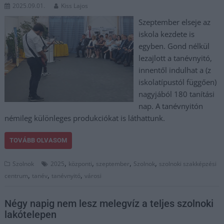
2025.09.01.
Kiss Lajos
Szeptember elseje az
iskola kezdete is
egyben. Gond nélkül
lezajlott a tanévnyitó,
innentől indulhat a (z
iskolatípustól függően)
nagyjából 180 tanítási
nap. A tanévnyitón
némileg különleges produkciókat is láthattunk.
TOVÁBB OLVASOM
,
,
,
,
Szolnok
2025
központi
szeptember
Szolnok
szolnoki szakképzési
,
,
,
centrum
tanév
tanévnyitó
városi
Négy napig nem lesz melegvíz a teljes szolnoki
lakótelepen