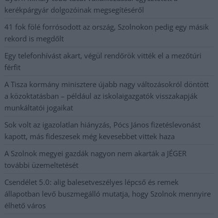
kerékpárgyár dolgozóinak megsegítéséről
41 fok fölé forrósodott az ország, Szolnokon pedig egy másik
rekord is megdőlt
Egy telefonhívást akart, végül rendőrök vitték el a mezőtúri
férfit
A Tisza kormány minisztere újabb nagy változásokról döntött
a közoktatásban – például az iskolaigazgatók visszakapják
munkáltatói jogaikat
Sok volt az igazolatlan hiányzás, Pócs János fizetéslevonást
kapott, más fideszesek még kevesebbet vittek haza
A Szolnok megyei gazdák nagyon nem akarták a JÉGER
további üzemeltetését
Csendélet 5.0: alig balesetveszélyes lépcső és remek
állapotban levő buszmegálló mutatja, hogy Szolnok mennyire
élhető város