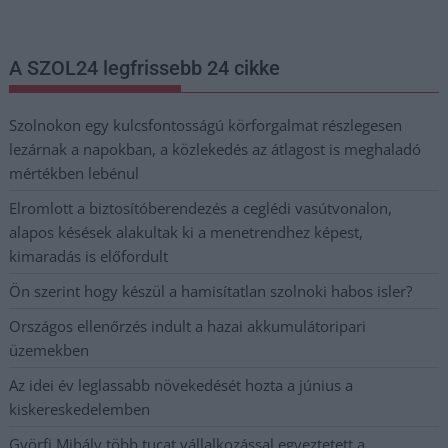
postaládájába érkezik!
A SZOL24 legfrissebb 24 cikke
Szolnokon egy kulcsfontosságú körforgalmat részlegesen
lezárnak a napokban, a közlekedés az átlagost is meghaladó
mértékben lebénul
Elromlott a biztosítóberendezés a ceglédi vasútvonalon,
alapos késések alakultak ki a menetrendhez képest,
kimaradás is előfordult
Ön szerint hogy készül a hamisítatlan szolnoki habos isler?
Országos ellenőrzés indult a hazai akkumulátoripari
üzemekben
Az idei év leglassabb növekedését hozta a június a
kiskereskedelemben
Györfi Mihály több tucat vállalkozással egyeztetett a