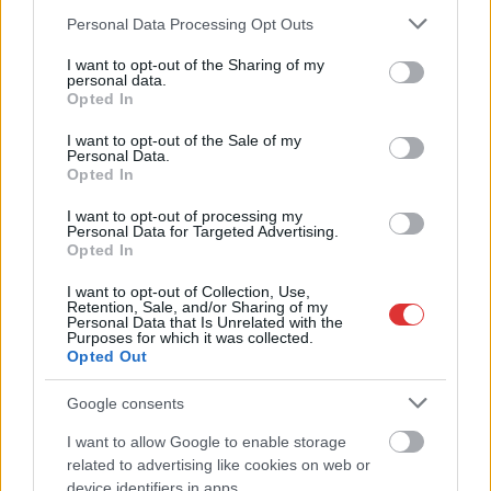
hazai politikai és
Please note that this website/app uses one or more Google
Personal Data Processing Opt Outs
gazdasági helyzetről
services and may gather and store information including but
not limited to your visit or usage behaviour. You may click to
I want to opt-out of the Sharing of my
értekezik
personal data.
grant or deny consent to Google and its third-party tags to
megyeszékhelyünkön.
Opted In
use your data for below specified purposes in below Google
consent section.
I want to opt-out of the Sale of my
TOVÁBB OLVASOM
Personal Data.
Opted In
,
,
,
,
Szolnok
beszélgetés
előadás
gazdaság
kéri lászló
I want to opt-out of processing my
,
,
,
,
,
magyarország
petschnig mária zita
politika
szapáry út
szeptember
Personal Data for Targeted Advertising.
Szolnok
Opted In
I want to opt-out of Collection, Use,
A népszerű standupos hamarosan a
Retention, Sale, and/or Sharing of my
Personal Data that Is Unrelated with the
Jászkunságba látogat
Purposes for which it was collected.
Opted Out
2025.07.30.
Kiss Lajos
Google consents
Kiss Ádám a
dumaszínházas tagok
I want to allow Google to enable storage
közül is az egyik
related to advertising like cookies on web or
legnépszerűbb,
device identifiers in apps.