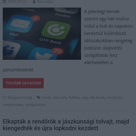
2025.09.12.
Kiss Lajos
A jelenlegi tervek
szerint egy hét múlva
indul a buli és napokon
keresztül különböző
időszakokban rengeteg
(sokszor alapvető)
szolgáltatás lesz
elérhetetlen a
pénzintézetnél.
TOVÁBB OLVASOM
,
,
,
,
,
,
Magyarország
bank
internet
leállás
otp
otp bank
rendszer
,
szeptember
szolgáltatás
Elkapták a rendőrök a jászkunsági tolvajt, majd
kiengedték és újra lopkodni kezdett