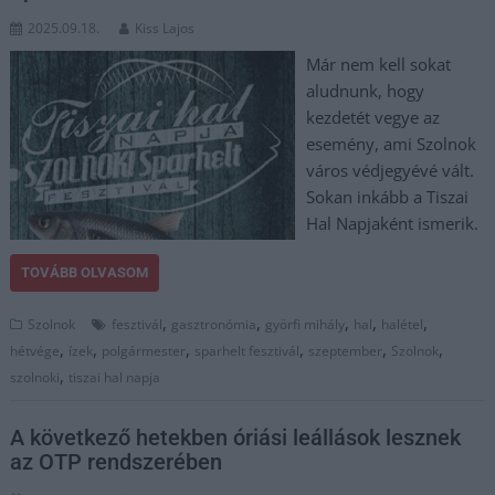
2025.09.18.
Kiss Lajos
Már nem kell sokat
aludnunk, hogy
kezdetét vegye az
esemény, ami Szolnok
város védjegyévé vált.
Sokan inkább a Tiszai
Hal Napjaként ismerik.
TOVÁBB OLVASOM
,
,
,
,
,
Szolnok
fesztivál
gasztronómia
györfi mihály
hal
halétel
,
,
,
,
,
,
hétvége
ízek
polgármester
sparhelt fesztivál
szeptember
Szolnok
,
szolnoki
tiszai hal napja
A következő hetekben óriási leállások lesznek
az OTP rendszerében