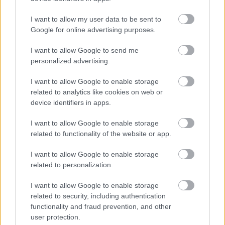
szeptemberben
I want to allow my user data to be sent to
Jászberényben
Google for online advertising purposes.
köszönthetjük.
I want to allow Google to send me
TOVÁBB OLVASOM
personalized advertising.
,
,
,
,
JNSZ megyei hírek
budai loránt
előadás
humorest
humorista
I want to allow Google to enable storage
,
,
,
,
,
Jászberény
Jászberényi Ifjúsági Ház
kiss ádám
közösségi ház
stand up
related to analytics like cookies on web or
device identifiers in apps.
szeptember
I want to allow Google to enable storage
Bejegyzés
Régebbi bejegyzések
related to functionality of the website or app.
navigáció
I want to allow Google to enable storage
related to personalization.
I want to allow Google to enable storage
related to security, including authentication
functionality and fraud prevention, and other
user protection.