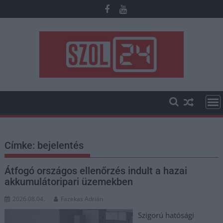
Skip
to
content
Címke:
bejelentés
Átfogó országos ellenőrzés indult a hazai
akkumulátoripari üzemekben
2026.08.04.
Fazekas Adrián
Szigorú hatósági