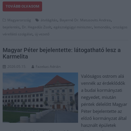
TOVÁBB OLVASOM
,
,
Magyarország
átvilágítás
Bayerné Dr. Matusovits Andrea
,
,
,
,
bejelentés
Dr. Hegedűs Zsolt
egészségügyi miniszter
lemondás
országos
,
vérellátó szolgálat
új vezető
Magyar Péter bejelentette: látogatható lesz a
Karmelita
2026.05.15.
Fazekas Adrián
Valóságos ostrom alá
vennék az érdeklődők
a budai kormányzati
negyedet, miután
péntek délelőtt Magyar
Péter bejelentette az
előző kormányzat által
használt épületek