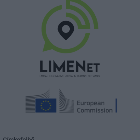
Címkefelhő