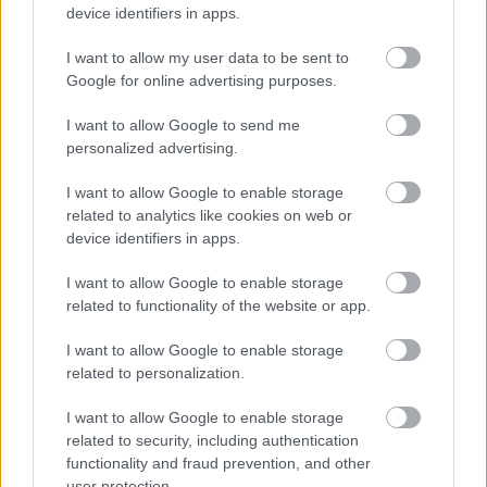
device identifiers in apps.
meglepetésként hatott.
Végül az előzetesen beharangozotthoz képest más lett az
I want to allow my user data to be sent to
oktatási miniszter is, akivel a szakmai szervezetek elégedettek.
Google for online advertising purposes.
Zajlott az élet pénteken is, a rendszerváltás közepén járunk.
I want to allow Google to send me
personalized advertising.
TOVÁBB OLVASOM
I want to allow Google to enable storage
,
,
,
Választások
bejelentés
családügyi
elégedettség
kátai-németh
related to analytics like cookies on web or
,
,
,
,
,
,
vilmos
kormányváltás
közlekedési
lannert judit
Magyar Péter
miniszter
device identifiers in apps.
,
,
,
,
oktatási
szakmaiság
szociális
tisza part
vitézi dávid
I want to allow Google to enable storage
related to functionality of the website or app.
Út a kormányváltásig – ezt közölte csütörtökön
Magyar Péter és a Tisza Párt (április 23.)
I want to allow Google to enable storage
2026.04.23.
Kiss Lajos
related to personalization.
Újabb korábbi ígéreteit
I want to allow Google to enable storage
erősítette meg a Tisza
related to security, including authentication
Párt vezére, a leendő
functionality and fraud prevention, and other
miniszterelnök.
user protection.