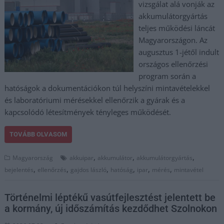
vizsgálat alá vonják az
akkumulátorgyártás
teljes működési láncát
Magyarországon. Az
augusztus 1-jétől indult
országos ellenőrzési
program során a
hatóságok a dokumentációkon túl helyszíni mintavételekkel
és laboratóriumi mérésekkel ellenőrzik a gyárak és a
kapcsolódó létesítmények tényleges működését.
TOVÁBB OLVASOM
,
,
,
Magyarország
akkuipar
akkumulátor
akkumulátorgyártás
,
,
,
,
,
,
bejelentés
ellenőrzés
gajdos lászló
hatóság
ipar
mérés
mintavétel
Történelmi léptékű vasútfejlesztést jelentett be
a kormány, új időszámítás kezdődhet Szolnokon