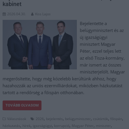
kabinet
2026.04.30.
Kiss Lajos
Bejelentette a
belügyminisztert és az
új igazságügyi
minisztert Magyar
Péter, ezzel teljes lett
az első Tisza-kormány,
már ismert az összes
miniszterjelölt. Magyar
megerősítette, hogy még közelebb kerültünk ahhoz, hogy
hazahozzák az uniós ezermilliárdokat, miközben házkutatást
tartott a rendőrség a főispán otthonában.
TOVÁBB OLVASOM
,
,
,
,
,
Választások
2026
bejelentés
belügyminiszter
csütörtök
főispán
,
,
,
,
,
,
házkutatás
hírek
igazságügyi
korrupció
Magyar Péter
miniszter