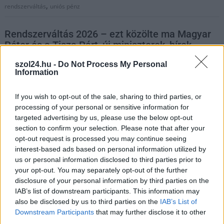
,
rendszerváltás
uniós pénz
Rendszerváltás 2026 – ezt közölte ma Magyar
Péter és a Tisza Párt, új miniszterek, hírek
keddről
szol24.hu -
Do Not Process My Personal
Information
2026.04.28.
Kiss Lajos
A keddi napon ismét
If you wish to opt-out of the sale, sharing to third parties, or
felpörgött a
processing of your personal or sensitive information for
rendszerváltó
targeted advertising by us, please use the below opt-out
gőzhenger. Magyar
section to confirm your selection. Please note that after your
Péter már csak két
opt-out request is processed you may continue seeing
miniszterét nem
interest-based ads based on personal information utilized by
us or personal information disclosed to third parties prior to
jelentette be a
your opt-out. You may separately opt-out of the further
tizenhatból, a Fidesznél
disclosure of your personal information by third parties on the
lemondott Orbán Viktor, de nem fogadták el. Közben
IAB’s list of downstream participants. This information may
beindultak az eddig látványosan álldogáló állami
also be disclosed by us to third parties on the
IAB’s List of
fogaskerekek, itt egy nyomozás, ott egy számlazárolás,
Downstream Participants
that may further disclose it to other
máshol meg egy gyanúsítás fideszesek ellen.
third parties.