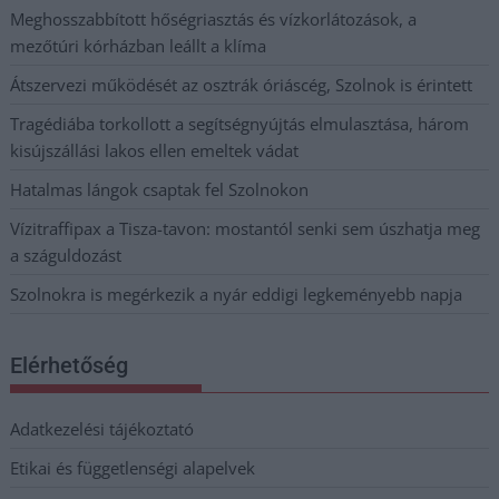
Meghosszabbított hőségriasztás és vízkorlátozások, a
mezőtúri kórházban leállt a klíma
Átszervezi működését az osztrák óriáscég, Szolnok is érintett
Tragédiába torkollott a segítségnyújtás elmulasztása, három
kisújszállási lakos ellen emeltek vádat
Hatalmas lángok csaptak fel Szolnokon
Vízitraffipax a Tisza-tavon: mostantól senki sem úszhatja meg
a száguldozást
Szolnokra is megérkezik a nyár eddigi legkeményebb napja
Elérhetőség
Adatkezelési tájékoztató
Etikai és függetlenségi alapelvek