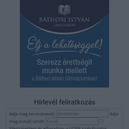
Hírlevél feliratkozás
Adja meg keresztnevét:
Adja
meg e-mail címét:
Megismertem és elfogadom a
GDPR-szabályzat
ot