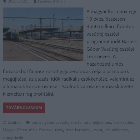
2026.07.22.
Fazekas Adrián
A magyar kormány egy
10 éves, összesen
3550 milliárd forintos
vasútfejlesztési
programot indít Baross
Gábor Vasútfejlesztési
Terv néven. A
hazahozott uniós
forrásokból finanszírozott gigaberuházás célja a járműpark
megújítása, az utazási idők radikális csökkentése, valamint az
állomások korszerűsítése – Szolnok városa és vonzáskörzete
kiemelten fog profitálni.
TOVÁBB OLVASOM
,
,
,
Szolnok
baross gábor vasútfejlesztési terv
bejelentés
közlekedés
,
,
,
,
,
,
,
Magyar Péter
máv
Szolnok
tisza
tisza-kormány
vasút
vasútállomás
vitézy dávid