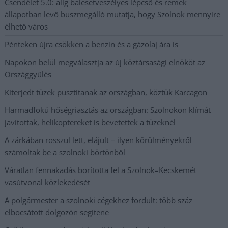
Csendélet 5.0: alig balesetveszélyes lépcső és remek
állapotban levő buszmegálló mutatja, hogy Szolnok mennyire
élhető város
Pénteken újra csökken a benzin és a gázolaj ára is
Napokon belül megválasztja az új köztársasági elnököt az
Országgyűlés
Kiterjedt tüzek pusztítanak az országban, köztük Karcagon
Harmadfokú hőségriasztás az országban: Szolnokon klímát
javítottak, helikoptereket is bevetettek a tüzeknél
A zárkában rosszul lett, elájult – ilyen körülményekről
számoltak be a szolnoki börtönből
Váratlan fennakadás borította fel a Szolnok–Kecskemét
vasútvonal közlekedését
A polgármester a szolnoki cégekhez fordult: több száz
elbocsátott dolgozón segítene