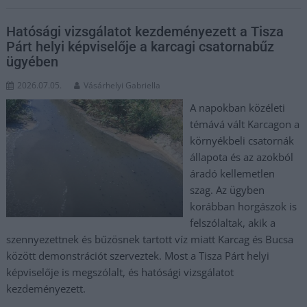
Hatósági vizsgálatot kezdeményezett a Tisza
Párt helyi képviselője a karcagi csatornabűz
ügyében
2026.07.05.
Vásárhelyi Gabriella
A napokban közéleti
témává vált Karcagon a
környékbeli csatornák
állapota és az azokból
áradó kellemetlen
szag. Az ügyben
korábban horgászok is
felszólaltak, akik a
szennyezettnek és bűzösnek tartott víz miatt Karcag és Bucsa
között demonstrációt szerveztek. Most a Tisza Párt helyi
képviselője is megszólalt, és hatósági vizsgálatot
kezdeményezett.