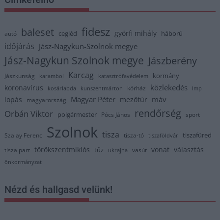
fidesz
baleset
györfi mihály
cegléd
háború
autó
időjárás
Jász-Nagykun-Szolnok megye
Jász-Nagykun Szolnok megye
Jászberény
Karcag
kormány
Jászkunság
karambol
katasztrófavédelem
közlekedés
koronavírus
kórház
kosárlabda
kunszentmárton
lmp
Magyar Péter
máv
lopás
mezőtúr
magyarország
rendőrség
Orbán Viktor
polgármester
Pócs János
sport
Szolnok
tisza
tiszafüred
Szalay Ferenc
tisza-tó
tiszaföldvár
törökszentmiklós
vonat
választás
tűz
tisza part
vasút
ukrajna
önkormányzat
Nézd és hallgasd velünk!