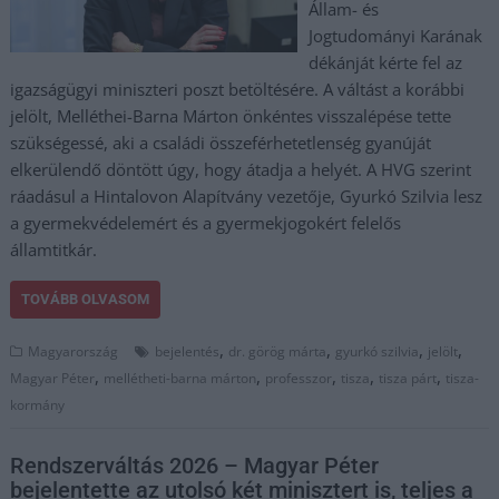
Állam- és
Jogtudományi Karának
dékánját kérte fel az
igazságügyi miniszteri poszt betöltésére. A váltást a korábbi
jelölt, Melléthei-Barna Márton önkéntes visszalépése tette
szükségessé, aki a családi összeférhetetlenség gyanúját
elkerülendő döntött úgy, hogy átadja a helyét. A HVG szerint
ráadásul a Hintalovon Alapítvány vezetője, Gyurkó Szilvia lesz
a gyermekvédelemért és a gyermekjogokért felelős
államtitkár.
TOVÁBB OLVASOM
,
,
,
,
Magyarország
bejelentés
dr. görög márta
gyurkó szilvia
jelölt
,
,
,
,
,
Magyar Péter
mellétheti-barna márton
professzor
tisza
tisza párt
tisza-
kormány
Rendszerváltás 2026 – Magyar Péter
bejelentette az utolsó két minisztert is, teljes a