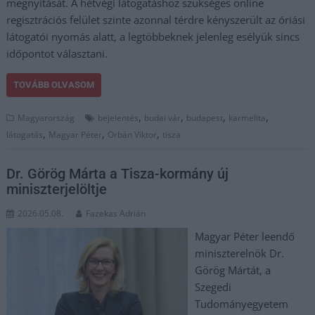
megnyitását. A hétvégi látogatáshoz szükséges online
regisztrációs felület szinte azonnal térdre kényszerült az óriási
látogatói nyomás alatt, a legtöbbeknek jelenleg esélyük sincs
időpontot választani.
TOVÁBB OLVASOM
,
,
,
,
Magyarország
bejelentés
budai vár
budapest
karmelita
,
,
,
látogatás
Magyar Péter
Orbán Viktor
tisza
Dr. Görög Márta a Tisza-kormány új
miniszterjelöltje
2026.05.08.
Fazekas Adrián
Magyar Péter leendő
miniszterelnök Dr.
Görög Mártát, a
Szegedi
Tudományegyetem