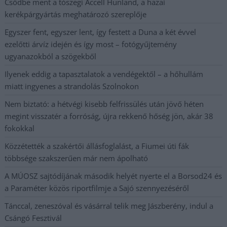
Csődbe ment a tószegi Accell Hunland, a hazai
kerékpárgyártás meghatározó szereplője
Egyszer fent, egyszer lent, így festett a Duna a két évvel
ezelőtti árvíz idején és így most – fotógyűjtemény
ugyanazokból a szögekből
Ilyenek eddig a tapasztalatok a vendégektől – a hőhullám
miatt ingyenes a strandolás Szolnokon
Nem biztató: a hétvégi kisebb felfrissülés után jövő héten
megint visszatér a forróság, újra rekkenő hőség jön, akár 38
fokokkal
Közzétették a szakértői állásfoglalást, a Fiumei úti fák
többsége szakszerűen már nem ápolható
A MÚOSZ sajtódíjának második helyét nyerte el a Borsod24 és
a Paraméter közös riportfilmje a Sajó szennyezéséről
Tánccal, zeneszóval és vásárral telik meg Jászberény, indul a
Csángó Fesztivál