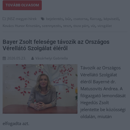
TOVÁBB OLVASOM
,
,
,
,
,
JNSZ megyei hírek
bejelentés
bűz
csatorna
Karcag
képviselő
,
,
,
,
,
Kovács Hunor Krisztián
szennyezés
teszt
tisza párt
víz
vizsgálat
Bayer Zsolt felesége távozik az Országos
Vérellátó Szolgálat éléről
2026.05.23.
Vásárhelyi Gabriella
Távozik az Országos
Vérellátó Szolgálat
éléről Bayerné dr.
Matusovits Andrea. A
főigazgató lemondását
Hegedűs Zsolt
jelentette be közösségi
oldalán, miután
elfogadta azt.