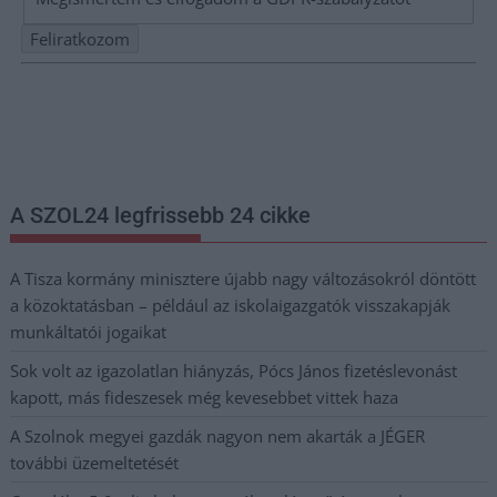
Nem szeretne lemaradni semmiről? Csak egy kattintás, és hírlevelünk a
legfrissebb információkkal és exkluzív tartalmakkal hétről hétre
postaládájába érkezik!
A SZOL24 legfrissebb 24 cikke
A Tisza kormány minisztere újabb nagy változásokról döntött
a közoktatásban – például az iskolaigazgatók visszakapják
munkáltatói jogaikat
Sok volt az igazolatlan hiányzás, Pócs János fizetéslevonást
kapott, más fideszesek még kevesebbet vittek haza
A Szolnok megyei gazdák nagyon nem akarták a JÉGER
további üzemeltetését