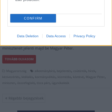
Megtörténik majd az
ügynökakták
megnyitása, de üzent
CONFIRM
az alkudozni kívánó
fideszes vezetőknek is, ehhez Orbán Viktor szavait használta.
Kitálalt egy korábban kilépett köztévés, de azt is
Data Deletion
Data Access
Privacy Policy
megtudhattuk, hogy pénteken a Tisza-kormány újabb
minisztereit jelenti majd be Magyar Péter.
TOVÁBB OLVASOM
,
,
,
,
Magyarország
alkotmánybíró
bejelentés
csütörtök
hírek
,
,
,
,
,
,
kézivezérlés
kitálalás
kormányváltás
közmédia
köztévé
Magyar Péter
,
,
,
miniszter
összefoglaló
tisza párt
ügynökakták
Bejegyzés
Régebbi bejegyzések
navigáció