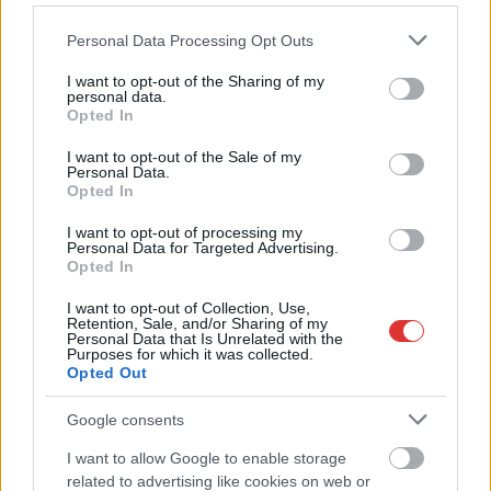
Please note that this website/app uses one or more Google
Personal Data Processing Opt Outs
TOVÁBB OLVASOM
services and may gather and store information including but
not limited to your visit or usage behaviour. You may click to
I want to opt-out of the Sharing of my
,
,
,
,
,
Magyarország
2026
bejelentés
Bódis Kriszta
fidesz
közpénz
personal data.
grant or deny consent to Google and its third-party tags to
Opted In
,
,
,
,
,
Magyar Péter
miniszter
nyomozás
Orbán Viktor
rendőrség
use your data for below specified purposes in below Google
,
,
,
rendszerváltás
tanács zoltán
Tarr zoltán
tisza part
consent section.
I want to opt-out of the Sale of my
Personal Data.
Opted In
Új miniszterek, út a kormányváltásig – ezt
közölte ma Magyar Péter és a Tisza Párt (április
I want to opt-out of processing my
Personal Data for Targeted Advertising.
24.)
Opted In
2026.04.24.
Kiss Lajos
I want to opt-out of Collection, Use,
Retention, Sale, and/or Sharing of my
Szakmailag és
Personal Data that Is Unrelated with the
politikailag is jó
Purposes for which it was collected.
Opted Out
húzásnak tűnik Vitézy
Dávid miniszteri
Google consents
kinevezése, volt, aki
I want to allow Google to enable storage
számított rá, mások
related to advertising like cookies on web or
számára