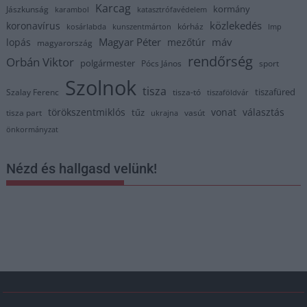
Karcag
kormány
Jászkunság
karambol
katasztrófavédelem
közlekedés
koronavírus
kórház
kosárlabda
kunszentmárton
lmp
Magyar Péter
máv
lopás
mezőtúr
magyarország
rendőrség
Orbán Viktor
polgármester
Pócs János
sport
Szolnok
tisza
tiszafüred
Szalay Ferenc
tisza-tó
tiszaföldvár
törökszentmiklós
vonat
választás
tűz
tisza part
vasút
ukrajna
önkormányzat
Nézd és hallgasd velünk!