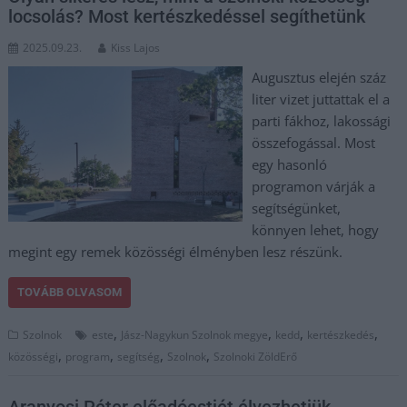
locsolás? Most kertészkedéssel segíthetünk
2025.09.23.
Kiss Lajos
Augusztus elején száz
liter vizet juttattak el a
parti fákhoz, lakossági
összefogással. Most
egy hasonló
programon várják a
segítségünket,
könnyen lehet, hogy
megint egy remek közösségi élményben lesz részünk.
TOVÁBB OLVASOM
,
,
,
,
Szolnok
este
Jász-Nagykun Szolnok megye
kedd
kertészkedés
,
,
,
,
közösségi
program
segítség
Szolnok
Szolnoki ZöldErő
Aranyosi Péter előadóestjét élvezhetjük