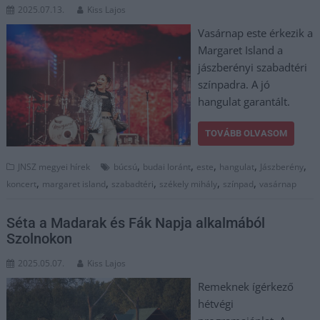
2025.07.13.
Kiss Lajos
Vasárnap este érkezik a
Margaret Island a
jászberényi szabadtéri
színpadra. A jó
hangulat garantált.
TOVÁBB OLVASOM
,
,
,
,
,
JNSZ megyei hírek
búcsú
budai loránt
este
hangulat
Jászberény
,
,
,
,
,
koncert
margaret island
szabadtéri
székely mihály
színpad
vasárnap
Séta a Madarak és Fák Napja alkalmából
Szolnokon
2025.05.07.
Kiss Lajos
Remeknek ígérkező
hétvégi