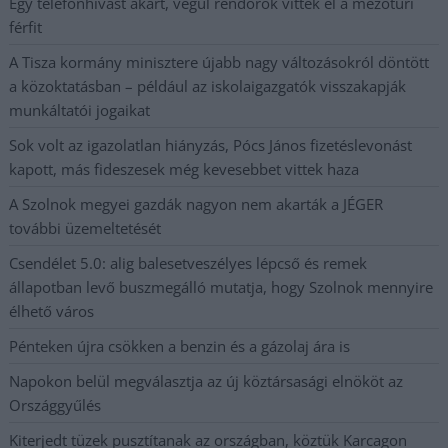
Egy telefonhívást akart, végül rendőrök vitték el a mezőtúri
férfit
A Tisza kormány minisztere újabb nagy változásokról döntött
a közoktatásban – például az iskolaigazgatók visszakapják
munkáltatói jogaikat
Sok volt az igazolatlan hiányzás, Pócs János fizetéslevonást
kapott, más fideszesek még kevesebbet vittek haza
A Szolnok megyei gazdák nagyon nem akarták a JÉGER
további üzemeltetését
Csendélet 5.0: alig balesetveszélyes lépcső és remek
állapotban levő buszmegálló mutatja, hogy Szolnok mennyire
élhető város
Pénteken újra csökken a benzin és a gázolaj ára is
Napokon belül megválasztja az új köztársasági elnököt az
Országgyűlés
Kiterjedt tüzek pusztítanak az országban, köztük Karcagon