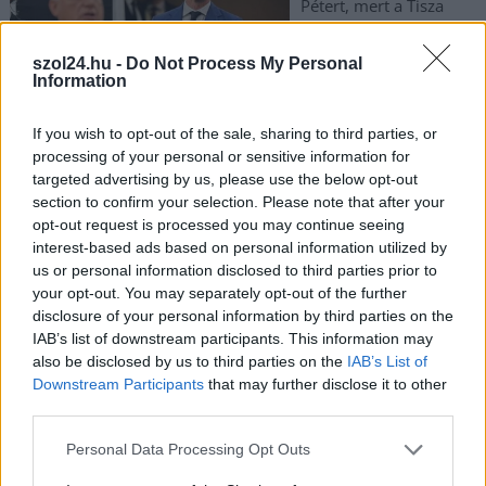
Pétert, mert a Tisza
Párt azt ígéri, az
ellenzék vezére valami
szol24.hu -
Do Not Process My Personal
Information
komoly bejelentést
tesz. A TISZA Párt
If you wish to opt-out of the sale, sharing to third parties, or
ráadásul azt is állítja,
processing of your personal or sensitive information for
hogy Orbánék egy óriási hazugságba rángatták bele a
targeted advertising by us, please use the below opt-out
rendőrséget, lehet, hogy erről is szól majd a bejelentés.
section to confirm your selection. Please note that after your
opt-out request is processed you may continue seeing
TOVÁBB OLVASOM
interest-based ads based on personal information utilized by
us or personal information disclosed to third parties prior to
,
,
,
,
Magyarország
bejelentés
embercsempész
este
hazugság
your opt-out. You may separately opt-out of the further
,
,
,
,
,
internet
körözés
Magyar Péter
Orbán Viktor
péntek
tisza part
disclosure of your personal information by third parties on the
IAB’s list of downstream participants. This information may
also be disclosed by us to third parties on the
IAB’s List of
Újabb este, újabb szolnoki buszbaleset
Downstream Participants
that may further disclose it to other
third parties.
2024.07.27.
Kiss Lajos
Egy autóbusz és egy
Please note that this website/app uses one or more Google
Personal Data Processing Opt Outs
services and may gather and store information including but
személyautó ütközött