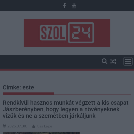
Skip
to
content
Címke:
este
Rendkívül hasznos munkát végzett a kis csapat
Jászberényben, hogy legyen a növényeknek
vizük és ne a szemétben járkáljunk
2026.07.30.
Kiss Lajos