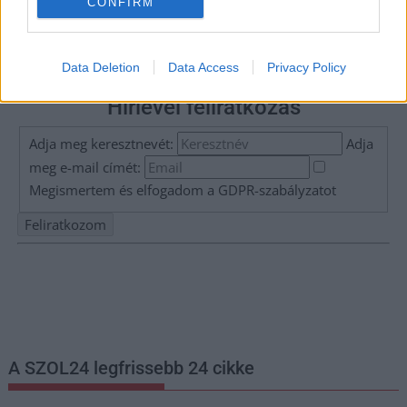
CONFIRM
Data Deletion
Data Access
Privacy Policy
Hírlevél feliratkozás
Adja meg keresztnevét:
Adja
meg e-mail címét:
Megismertem és elfogadom a
GDPR-szabályzat
ot
Nem szeretne lemaradni semmiről? Csak egy kattintás, és hírlevelünk a
legfrissebb információkkal és exkluzív tartalmakkal hétről hétre
postaládájába érkezik!
A SZOL24 legfrissebb 24 cikke