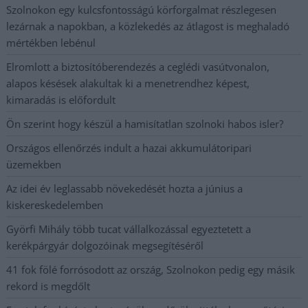
Szolnokon egy kulcsfontosságú körforgalmat részlegesen
lezárnak a napokban, a közlekedés az átlagost is meghaladó
mértékben lebénul
Elromlott a biztosítóberendezés a ceglédi vasútvonalon,
alapos késések alakultak ki a menetrendhez képest,
kimaradás is előfordult
Ön szerint hogy készül a hamisítatlan szolnoki habos isler?
Országos ellenőrzés indult a hazai akkumulátoripari
üzemekben
Az idei év leglassabb növekedését hozta a június a
kiskereskedelemben
Györfi Mihály több tucat vállalkozással egyeztetett a
kerékpárgyár dolgozóinak megsegítéséről
41 fok fölé forrósodott az ország, Szolnokon pedig egy másik
rekord is megdőlt