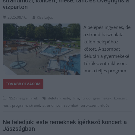
strandmozi, koncert, mese, tánc és Üvegtigris a
vízparton
2025.08.16.
Kiss Lajos
A belépés ingyenes, de
a strand használata
külön belépőhöz
kötött. A szombat
délután a gyermekeké
Törökszentmiklóson,
íme a teljes program.
TOVÁBB OLVASOM
,
,
,
,
,
,
JNSZ megyei hírek
délután
este
film
fürdő
gyermekek
koncert
,
,
,
,
,
nasi
program
strand
strandmozi
szombat
törökszentmiklós
Ne feledjük: este remeknek ígérkező koncert a
Jászságban