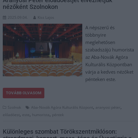
nézőként Szolnokon
2025.09.04.
Kiss Lajos
A népszerű és
többnyire
meglehetősen
szabadszájú humorista
az Aba-Novák Agóra
Kulturális Központban
várja a kedves nézőket
pénteken este.
TOVÁBB OLVASOM
,
,
Szolnok
Aba-Novák Agóra Kulturális Központ
aranyosi péter
,
,
,
előadóest
este
humorista
péntek
Különleges szombat Törökszentmiklóson: