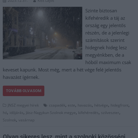
2025.12.31.
Kiss Lajos
Szinte biztosan
kifehéredik a táj az
ország egy jelentős
részén, de a jelenlegi
számítások szerint
hidegnek hideg lesz
megyénkben, de a
hóból maximum csak
keveset kapunk. Most még, mert a hét vége felé jelentős
havazást ígérnek.
TOVÁBB OLVASOM
,
,
,
,
,
JNSZ megyei hírek
csapadék
este
havazás
hétvége
hidegfront
,
,
,
,
,
hó
időjárás
Jász-Nagykun Szolnok megye
kifehéredés
szilveszter
,
Szolnok
vasárnap
Olyan sikeres lesz, mint a szolnoki közösségi