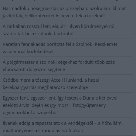
Harmadfokú hőségriasztás az országban: Szolnokon klímát
javítottak, helikoptereket is bevetettek a tüzeknél
A zárkában rosszul lett, elájult – ilyen körülményekről
számoltak be a szolnoki börtönből
Váratlan fennakadás borította fel a Szolnok–Kecskemét
vasútvonal közlekedését
A polgármester a szolnoki cégekhez fordult: több száz
elbocsátott dolgozón segítene
Csődbe ment a tószegi Accell Hunland, a hazai
kerékpárgyártás meghatározó szereplője
Egyszer fent, egyszer lent, így festett a Duna a két évvel
ezelőtti árvíz idején és így most – fotógyűjtemény
ugyanazokból a szögekből
Ilyenek eddig a tapasztalatok a vendégektől – a hőhullám
miatt ingyenes a strandolás Szolnokon