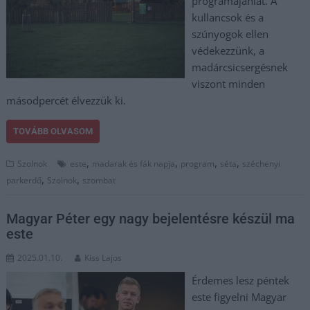
programajánlat. A
kullancsok és a
szúnyogok ellen
védekezzünk, a
madárcsicsergésnek
viszont minden
másodpercét élvezzük ki.
TOVÁBB OLVASOM
,
,
,
,
Szolnok
este
madarak és fák napja
program
séta
széchenyi
,
,
parkerdő
Szolnok
szombat
Magyar Péter egy nagy bejelentésre készül ma
este
2025.01.10.
Kiss Lajos
Érdemes lesz péntek
este figyelni Magyar