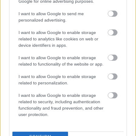
Google for online advertising purposes.
vonultak a helyszínre.
I want to allow Google to send me
TOVÁBB OLVASOM
personalized advertising.
I want to allow Google to enable storage
,
,
,
JNSZ megyei hírek
este
hulladéklerakó
katasztrófavédelem
related to analytics like cookies on web or
,
,
,
kigyulladt
oltás
tiszafüred
tűzoltók
device identifiers in apps.
I want to allow Google to enable storage
related to functionality of the website or app.
I want to allow Google to enable storage
related to personalization.
I want to allow Google to enable storage
related to security, including authentication
functionality and fraud prevention, and other
user protection.