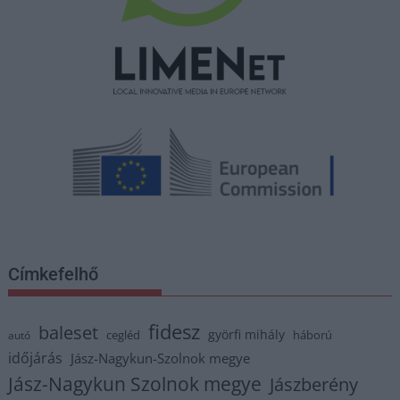
Címkefelhő
fidesz
baleset
györfi mihály
cegléd
háború
autó
időjárás
Jász-Nagykun-Szolnok megye
Jász-Nagykun Szolnok megye
Jászberény