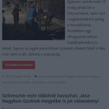
Egészen szerda este 10
óráig járták be a
helyszíneket, nem várt
meglepetésként pedig
a buszállomás
közelében egy
elhagyatott telken
hajléktalanlakra is
leltek. Sajnos az egyik parkolóban tizenkét ültetett fából a fele
már nem is élt, akkora a szárazság.
TOVÁBB OLVASOM
,
,
,
JNSZ megyei hírek
este
hasznos
Jász-Nagykun Szolnok megye
,
,
,
Jászberény
locsolás
önkéntes
szemétszedés
Szilveszter este többfelé havazhat, Jász-
Nagykun-Szolnok megyébe is jut valamennyi