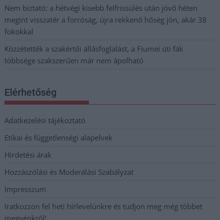
Nem biztató: a hétvégi kisebb felfrissülés után jövő héten
megint visszatér a forróság, újra rekkenő hőség jön, akár 38
fokokkal
Közzétették a szakértői állásfoglalást, a Fiumei úti fák
többsége szakszerűen már nem ápolható
Elérhetőség
Adatkezelési tájékoztató
Etikai és függetlenségi alapelvek
Hirdetési árak
Hozzászólási és Moderálási Szabályzat
Impresszum
Iratkozzon fel heti hírlevelünkre és tudjon meg még többet
megyénkről!