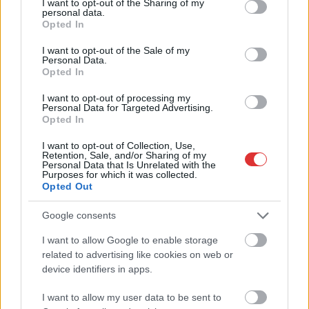
not limited to your visit or usage behaviour. You may click to
I want to opt-out of the Sharing of my
össze, utóbbi igencsak
personal data.
grant or deny consent to Google and its third-party tags to
összetört, de a
Opted In
use your data for below specified purposes in below Google
Volánbusz járműve is
consent section.
I want to opt-out of the Sale of my
javításra szorul majd.
Personal Data.
Opted In
Szolnokon 48 óra
leforgása alatt két késő
I want to opt-out of processing my
esti buszbaleset is történt, egészen szokatlan.
Personal Data for Targeted Advertising.
Opted In
TOVÁBB OLVASOM
I want to opt-out of Collection, Use,
Retention, Sale, and/or Sharing of my
Personal Data that Is Unrelated with the
,
,
,
,
,
,
,
Szolnok
autó
autóbusz
baleset
busz
este
karambol
Szolnok
Purposes for which it was collected.
ütközés
Opted Out
Google consents
Este kigyulladt a tiszafüredi hulladéklerakó
I want to allow Google to enable storage
2024.06.21.
Kiss Lajos
related to advertising like cookies on web or
device identifiers in apps.
Hatalmas területen
égett a szemét, a
I want to allow my user data to be sent to
tűzoltók nagy erőkkel