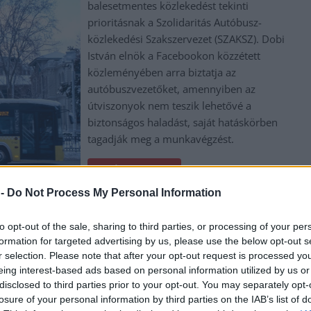
balesetmentes közlekedést tekinti
prioritásnak a Szolidaritás Autóbusz-
közlekedési Szakszervezet (SZAKSZ). Dobi
István elnök a Facebookon közzétett
közleményében arra biztatja az
autóbuszvezetőket, amennyiben az
útviszonyok nem teszik lehetővé a
biztonságos haladást, saját hatáskörben
tagadják meg a munkavégzést.
TOVÁBB OLVASOM
 -
Do Not Process My Personal Information
,
,
közlekedés
közlemény
szakszervezet
to opt-out of the sale, sharing to third parties, or processing of your per
okon
formation for targeted advertising by us, please use the below opt-out s
r selection. Please note that after your opt-out request is processed y
eing interest-based ads based on personal information utilized by us or
disclosed to third parties prior to your opt-out. You may separately opt-
Időről időre szükségessé válik a városi
losure of your personal information by third parties on the IAB’s list of
infrastruktúra karbantartása, amely