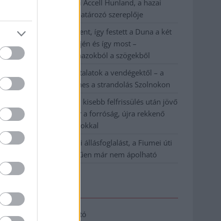
Csődbe ment a tószegi Accell Hunland, a hazai
kerékpárgyártás meghatározó szereplője
Egyszer fent, egyszer lent, így festett a Duna a két
évvel ezelőtti árvíz idején és így most –
fotógyűjtemény ugyanazokból a szögekből
Ilyenek eddig a tapasztalatok a vendégektől – a
hőhullám miatt ingyenes a strandolás Szolnokon
Nem biztató: a hétvégi kisebb felfrissülés után jövő
héten megint visszatér a forróság, újra rekkenő
hőség jön, akár 38 fokokkal
Közzétették a szakértői állásfoglalást, a Fiumei úti
fák többsége szakszerűen már nem ápolható
Elérhetőség
Adatkezelési tájékoztató