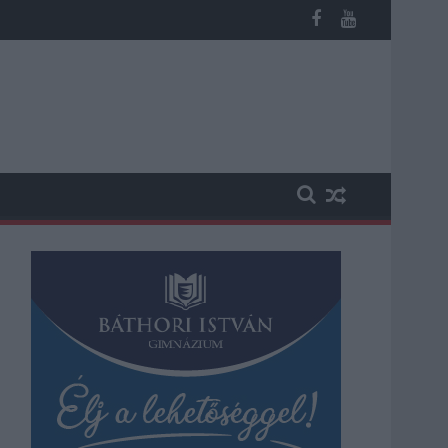
os késések alakultak ki a menetrendhez képest, kimaradás is előf