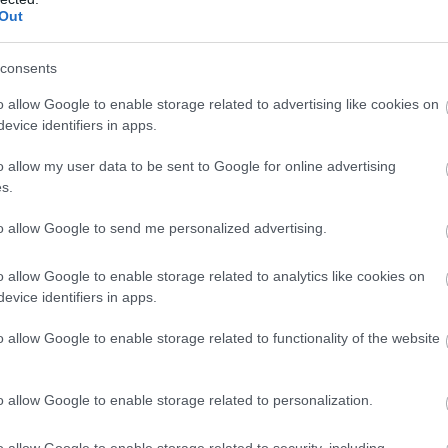
csoport – közleményükben úgy írtak,
Out
országszerte megerősített
járműkapacitással, több vonattal és
consents
autóbusszal szolgálják ki az
utazóközönséget. Az utasokat arra kérték,
o allow Google to enable storage related to advertising like cookies on
evice identifiers in apps.
lehetőség szerint elővételben váltsák meg
jegyeiket, ezzel is segítve a forgalom
o allow my user data to be sent to Google for online advertising
előrejelzését és az extra kapacitások
s.
hatékony elosztását.
to allow Google to send me personalized advertising.
TOVÁBB OLVASOM
o allow Google to enable storage related to analytics like cookies on
,
,
enetrend
utazás
vonat
evice identifiers in apps.
o allow Google to enable storage related to functionality of the website
zött villanyoszlopnak
o allow Google to enable storage related to personalization.
Vasárnap reggel egy menetrenden kívüli,
utasokat nem szállító autóbusz ütközött neki
o allow Google to enable storage related to security, including