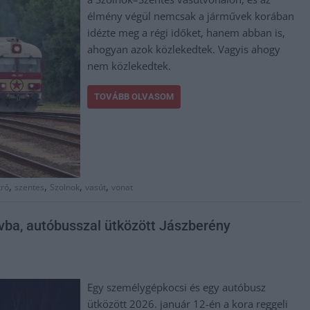
élmény végül nemcsak a járművek korában
idézte meg a régi időket, hanem abban is,
ahogyan azok közlekedtek. Vagyis ahogy
nem közlekedtek.
TOVÁBB OLVASOM
,
,
,
,
tró
szentes
Szolnok
vasút
vonat
vba, autóbusszal ütközött Jászberény
Egy személygépkocsi és egy autóbusz
ütközött 2026. január 12-én a kora reggeli