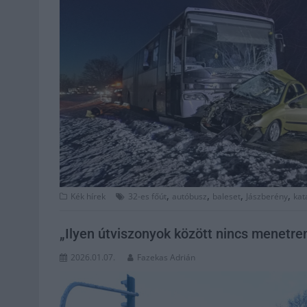
,
,
,
,
Kék hírek
32-es főút
autóbusz
baleset
Jászberény
kat
„Ilyen útviszonyok között nincs menetrend
2026.01.07.
Fazekas Adrián