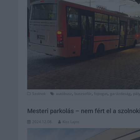
,
,
,
,
Szolnok
autóbusz
buszsofőr
fojtogat
garázdaság
pál
Mesteri parkolás – nem fért el a szolnok
2024.12.08.
Kiss Lajos