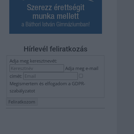
Hírlevél feliratkozás
Adja meg keresztnevét:
Adja meg e-mail
címét:
Megismertem és elfogadom a
GDPR-
szabályzat
ot
Nem szeretne lemaradni semmiről? Csak egy kattintás, és
hírlevelünk a legfrissebb információkkal és exkluzív
tartalmakkal hétről hétre postaládájába érkezik!