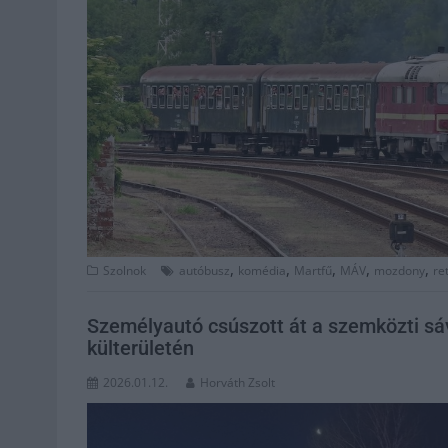
,
,
,
,
,
Szolnok
autóbusz
komédia
Martfű
MÁV
mozdony
re
Személyautó csúszott át a szemközti sá
külterületén
2026.01.12.
Horváth Zsolt