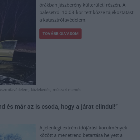
órákban Jászberény külterületi részén. A
balesetről 10:03-kor tett közzé tájékoztatást
a katasztrófavédelem.
TOVÁBB OLVASOM
,
,
asztrófavédelem
közlekedés
műszaki mentés
 és már az is csoda, hogy a járat elindul!”
A jelenlegi extrém időjárási körülmények
között a menetrend betartása helyett a