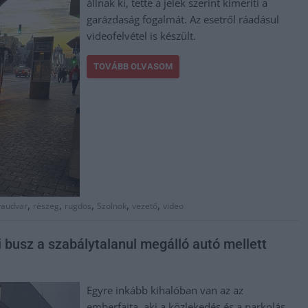
állnak ki, tette a jelek szerint kimeríti a
garázdaság fogalmát. Az esetről ráadásul
videofelvétel is készült.
TOVÁBB OLVASOM
,
,
,
,
,
yaudvar
részeg
rugdos
Szolnok
vezető
video
i busz a szabálytalanul megálló autó mellett
Egyre inkább kihalóban van az az
emberfajta, aki a közlekedés és a parkolás