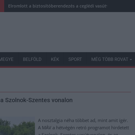
Elromlott a biztosítóberendezés a ceglédi vasútvonalon, alap
MEGYE
BELFÖLD
KÉK
SPORT
MÉG TÖBB ROVAT
z a Szolnok-Szentes vonalon
A nosztalgia néha többet ad, mint amit ígér.
A MÁV a hétvégén retró programot hirdetett
a Szolnok–Szentes vasútvonalon, és az