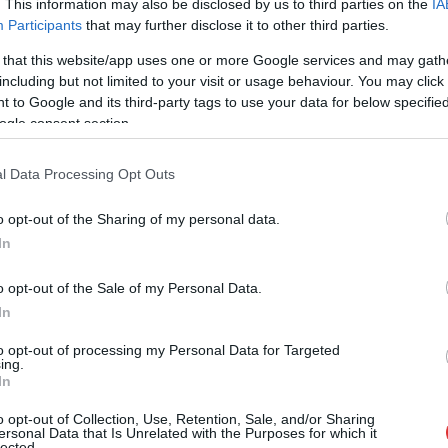
. This information may also be disclosed by us to third parties on the
IA
forgalomkorlátozással is járhat. Hétfőn
Participants
that may further disclose it to other third parties.
reggel ezért több járat is eltérő módon
 that this website/app uses one or more Google services and may gath
közlekedik majd Szolnokon.
including but not limited to your visit or usage behaviour. You may click 
 to Google and its third-party tags to use your data for below specifi
TOVÁBB OLVASOM
ogle consent section.
l Data Processing Opt Outs
o opt-out of the Sharing of my personal data.
In
,
,
tömegközlekedés
változás
o opt-out of the Sale of my Personal Data.
In
onalon is érdemes előre tervezni
to opt-out of processing my Personal Data for Targeted
ing.
In
A húsvétot követően a május 1-jei hosszú
o opt-out of Collection, Use, Retention, Sale, and/or Sharing
hétvégére igyekszik felkészülni a MÁV-
ersonal Data that Is Unrelated with the Purposes for which it
lected.