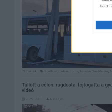
authenti
,
,
,
,
Szolnok
autóbusz
baleset
busz
katasztrófavédelem
S
Túllőtt a célon: rugdosta, fojtogatta a g
videó
2025.02.10.
Kiss Lajos