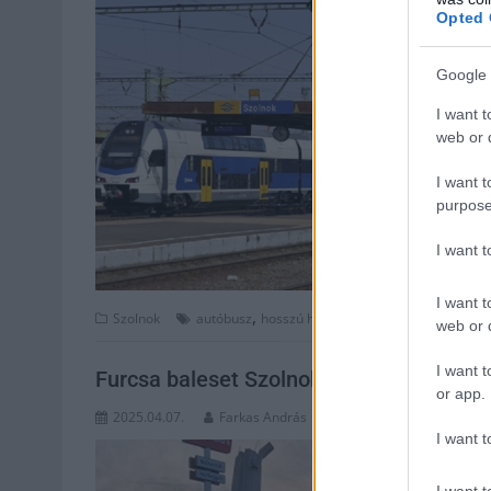
Opted 
Google 
I want t
web or d
I want t
purpose
I want 
I want t
,
,
,
,
Szolnok
autóbusz
hosszú hétvége
közlekedés
máv
m
web or d
I want t
Furcsa baleset Szolnokon, autóbusz ütkö
or app.
2025.04.07.
Farkas András
I want t
I want t