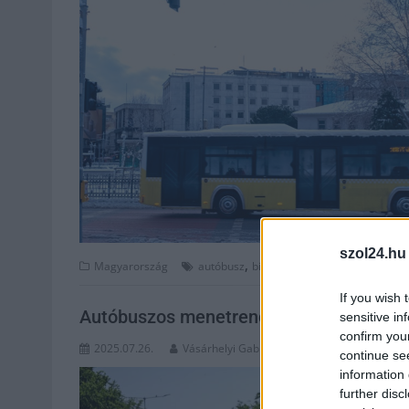
szol24.hu
,
,
,
,
,
Magyarország
autóbusz
biztonság
busz
hó
hóesés
If you wish 
Autóbuszos menetrendváltozások Szoln
sensitive in
confirm you
2025.07.26.
Vásárhelyi Gabriella
continue se
information 
further disc