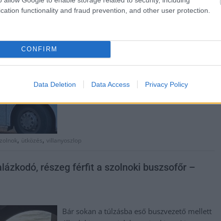
egy villanyoszlopnak Szolnokon, a Thököly
cation functionality and fraud prevention, and other user protection.
út és a Mátyás király út találkozásánál –
közölte a Jász-Nagykun-Szolnok Megyei
Katasztrófavédelmi Igazgatóság.
CONFIRM
TOVÁBB OLVASOM
Data Deletion
Data Access
Privacy Policy
,
,
zolnok
ütközés
villanyoszlop
yalázkodó, részeg férfit a szolnoki buszsofőr –
Bár sokan a túlzásba eső buszvezető mellett