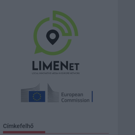
Címkefelhő