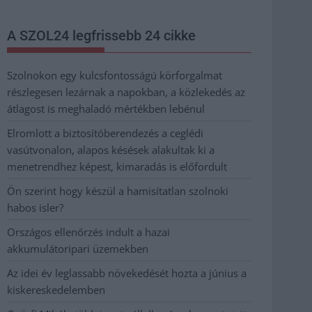
A SZOL24 legfrissebb 24 cikke
Szolnokon egy kulcsfontosságú körforgalmat
részlegesen lezárnak a napokban, a közlekedés az
átlagost is meghaladó mértékben lebénul
Elromlott a biztosítóberendezés a ceglédi
vasútvonalon, alapos késések alakultak ki a
menetrendhez képest, kimaradás is előfordult
Ön szerint hogy készül a hamisítatlan szolnoki
habos isler?
Országos ellenőrzés indult a hazai
akkumulátoripari üzemekben
Az idei év leglassabb növekedését hozta a június a
kiskereskedelemben