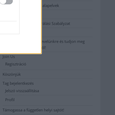
Etikai és függetlenségi alapelvek
Hirdetési árak
Hozzászólási és Moderálási Szabályzat
Impresszum
Iratkozzon fel heti hírlevelünkre és tudjon meg
még többet megyénkről!
Join Us
Regisztráció
Köszönjük
Tag bejelentkezés
Jelszó visszaállítása
Profil
Támogassa a független helyi sajtót!