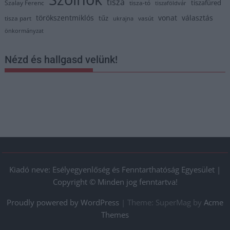
tisza
tiszafüred
Szalay Ferenc
tisza-tó
tiszaföldvár
törökszentmiklós
vonat
választás
tűz
tisza part
vasút
ukrajna
önkormányzat
Nézd és hallgasd velünk!
Kiadó neve: Esélyegyenlőség és Fenntarthatóság Egyesület |
Copyright © Minden jog fenntartva!
Proudly powered by WordPress
|
Theme: SuperMag by
Acme
Themes