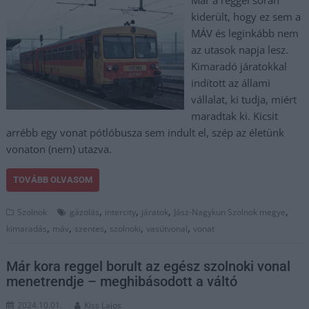
kiderült, hogy ez sem a
MÁV és leginkább nem
az utasok napja lesz.
Kimaradó járatokkal
indított az állami
vállalat, ki tudja, miért
maradtak ki. Kicsit
arrébb egy vonat pótlóbusza sem indult el, szép az életünk
vonaton (nem) utazva.
TOVÁBB OLVASOM
,
,
,
,
Szolnok
gázolás
intercity
járatok
Jász-Nagykun Szolnok megye
,
,
,
,
,
kimaradás
máv
szentes
szolnoki
vasútvonal
vonat
Már kora reggel borult az egész szolnoki vonal
menetrendje – meghibásodott a váltó
2024.10.01.
Kiss Lajos