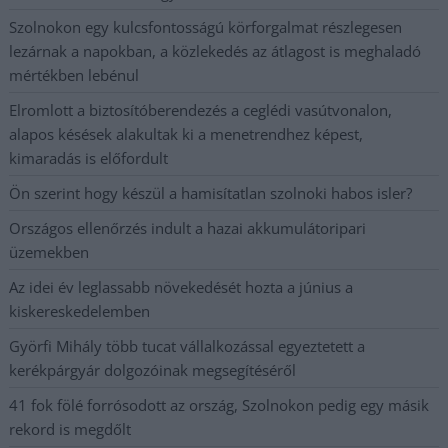
Szolnokon egy kulcsfontosságú körforgalmat részlegesen
lezárnak a napokban, a közlekedés az átlagost is meghaladó
mértékben lebénul
Elromlott a biztosítóberendezés a ceglédi vasútvonalon,
alapos késések alakultak ki a menetrendhez képest,
kimaradás is előfordult
Ön szerint hogy készül a hamisítatlan szolnoki habos isler?
Országos ellenőrzés indult a hazai akkumulátoripari
üzemekben
Az idei év leglassabb növekedését hozta a június a
kiskereskedelemben
Györfi Mihály több tucat vállalkozással egyeztetett a
kerékpárgyár dolgozóinak megsegítéséről
41 fok fölé forrósodott az ország, Szolnokon pedig egy másik
rekord is megdőlt