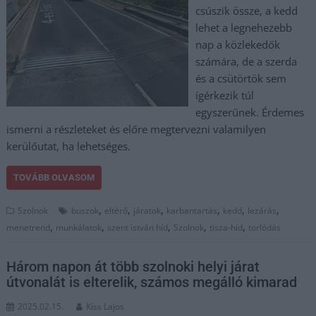
csúszik össze, a kedd
lehet a legnehezebb
nap a közlekedők
számára, de a szerda
és a csütörtök sem
ígérkezik túl
egyszerűnek. Érdemes
ismerni a részleteket és előre megtervezni valamilyen
kerülőutat, ha lehetséges.
TOVÁBB OLVASOM
,
,
,
,
,
,
Szolnok
buszok
eltérő
járatok
karbantartás
kedd
lezárás
,
,
,
,
,
menetrend
munkálatok
szent istván híd
Szolnok
tisza-híd
torlódás
Három napon át több szolnoki helyi járat
útvonalát is elterelik, számos megálló kimarad
2025.02.15.
Kiss Lajos