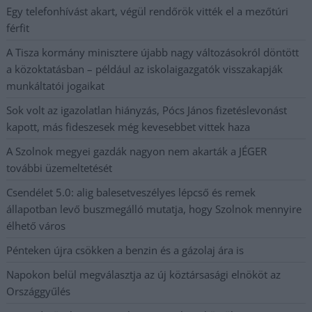
Egy telefonhívást akart, végül rendőrök vitték el a mezőtúri
férfit
A Tisza kormány minisztere újabb nagy változásokról döntött
a közoktatásban – például az iskolaigazgatók visszakapják
munkáltatói jogaikat
Sok volt az igazolatlan hiányzás, Pócs János fizetéslevonást
kapott, más fideszesek még kevesebbet vittek haza
A Szolnok megyei gazdák nagyon nem akarták a JÉGER
további üzemeltetését
Csendélet 5.0: alig balesetveszélyes lépcső és remek
állapotban levő buszmegálló mutatja, hogy Szolnok mennyire
élhető város
Pénteken újra csökken a benzin és a gázolaj ára is
Napokon belül megválasztja az új köztársasági elnököt az
Országgyűlés