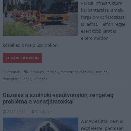
városi infrastruktúra
karbantartása, amely
forgalomkorlátozással
is járhat. Hétfőn reggel
ezért több járat is
eltérő módon
közlekedik majd Szolnokon.
TOVÁBB OLVASOM
,
,
,
,
,
Szolnok
autóbusz
járatok
menetrend
Szolnok
terelés
,
tömegközlekedés
változás
Gázolás a szolnoki vasútvonalon, rengeteg
probléma a vonatjáratokkal
2025.07.14.
Kiss Lajos
A MÁV ezúttal nem is
részletezte, pontosan