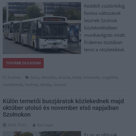
Keddtől csütörtökig
fontos változások
lesznek Szolnok
közlekedésében
munkavégzés miatt.
Érdemes tisztában
lenni a részletekkel.
TOVÁBB OLVASOM
,
,
,
,
,
,
Szolnok
busz
elterelés
járatok
kedd
kimaradó
megállók
,
,
,
munkálatok
Szolnok
térkép
útvonal
Külön temetői buszjáratok közlekednek majd
október utolsó és november első napjaiban
Szolnokon
2024.10.22.
Kiss Lajos
Ez az az időszak,