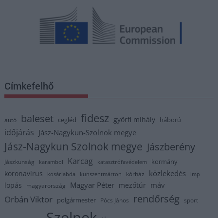
Címkefelhő
fidesz
baleset
györfi mihály
cegléd
háború
autó
időjárás
Jász-Nagykun-Szolnok megye
Jász-Nagykun Szolnok megye
Jászberény
Karcag
kormány
Jászkunság
karambol
katasztrófavédelem
közlekedés
koronavírus
kórház
kosárlabda
kunszentmárton
lmp
Magyar Péter
máv
lopás
mezőtúr
magyarország
rendőrség
Orbán Viktor
polgármester
Pócs János
sport
Szolnok