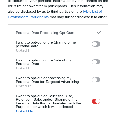
disclosure of your personal information by third parties on the
IAB’s list of downstream participants. This information may
Nem tudni, ki a felelős
also be disclosed by us to third parties on the
IAB’s List of
a megállókban
Downstream Participants
that may further disclose it to other
kihelyezett
third parties.
menetrendek
Please note that this website/app uses one or more Google
Personal Data Processing Opt Outs
kinézetéért, de mesteri
services and may gather and store information including but
ötlet volt világossárga
not limited to your visit or usage behaviour. You may click to
I want to opt-out of the Sharing of my
alapon fehér
personal data.
grant or deny consent to Google and its third-party tags to
Opted In
karaktereket használni.
use your data for below specified purposes in below Google
Gyakorlatilag mindenféle körülmények között, nappal és
consent section.
I want to opt-out of the Sale of my
sötétben is olvashatatlan.
Personal Data.
Opted In
TOVÁBB OLVASOM
I want to opt-out of processing my
Personal Data for Targeted Advertising.
Opted In
,
,
,
,
,
,
Szolnok
buszmegálló
buszok
járatok
olvashatatlan
stílus
színek
,
Szolnok
tábla
I want to opt-out of Collection, Use,
Retention, Sale, and/or Sharing of my
Personal Data that Is Unrelated with the
Purposes for which it was collected.
Ismét gázolt a vonat a szolnoki vasútvonalon,
Opted Out
így megint kimaradtak, késtek, rövidültek a