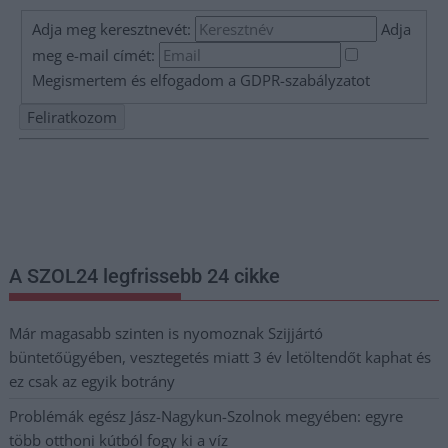
Adja meg keresztnevét:
Adja
meg e-mail címét:
Megismertem és elfogadom a
GDPR-szabályzat
ot
Nem szeretne lemaradni semmiről? Csak egy kattintás, és hírlevelünk a
legfrissebb információkkal és exkluzív tartalmakkal hétről hétre
postaládájába érkezik!
A SZOL24 legfrissebb 24 cikke
Már magasabb szinten is nyomoznak Szijjártó
büntetőügyében, vesztegetés miatt 3 év letöltendőt kaphat és
ez csak az egyik botrány
Problémák egész Jász-Nagykun-Szolnok megyében: egyre
több otthoni kútból fogy ki a víz