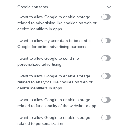
járatok
Google consents
2024.08.31.
Kiss Lajos
I want to allow Google to enable storage
Ha nincs technikai
related to advertising like cookies on web or
device identifiers in apps.
meghibásodás, van
gázolás, a MÁV-nak és
I want to allow my user data to be sent to
az utasoknak még
Google for online advertising purposes.
szerencséjük sincs a
vasúti közlekedéssel. A
I want to allow Google to send me
fénysorompó jól
personalized advertising.
működött, tilosat
I want to allow Google to enable storage
jelzett, az áldozat azonban mégis a szerelvény elé lépett,
related to analytics like cookies on web or
esélyes, hogy nem véletlenül.
device identifiers in apps.
TOVÁBB OLVASOM
I want to allow Google to enable storage
related to functionality of the website or app.
,
,
,
,
,
,
Szolnok
farmos
gázolás
járatok
késés
kimaradás
Szolnok
I want to allow Google to enable storage
vasútvonal
related to personalization.