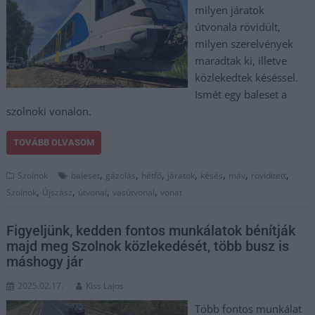
milyen járatok
útvonala rövidült,
milyen szerelvények
maradtak ki, illetve
közlekedtek késéssel.
Ismét egy baleset a
szolnoki vonalon.
TOVÁBB OLVASOM
,
,
,
,
,
,
,
Szolnok
baleset
gázolás
hétfő
járatok
késés
máv
rövidített
,
,
,
,
Szolnok
Újszász
útvonal
vasútvonal
vonat
Figyeljünk, kedden fontos munkálatok bénítják
majd meg Szolnok közlekedését, több busz is
máshogy jár
2025.02.17.
Kiss Lajos
Több fontos munkálat