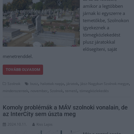
amikor a legtöbben
járnak ki egyszerre a
temetőkbe, Szolnokon
igyekeznek a
tömegközlekedést
plusz járatokkal
elősegíteni, saját
menetrenddel.
TOVÁBB OLVASOM
,
,
,
,
Szolnok
busz
halottak napja
járatok
Jász-Nagykun Szolnok megye
,
,
,
,
mindenszentek
november
Szolnok
temető
tömegközlekedés
Komoly problémák a MÁV szolnoki vonalain, de
az InterCity sem úszta meg
2024.10.11.
Kiss Lajos
Már a reggel során