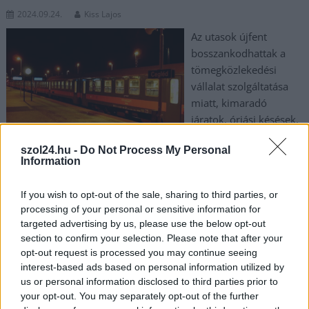
2024.09.24.
Kiss Lajos
Az utasok újfent
bosszankodhattak a
tömegközlekedési
vállalat szolgáltatása
miatt, kimaradó
járatok, óriási késések,
járműhiba, megint volt
szol24.hu -
Do Not Process My Personal
minden.
Information
TOVÁBB OLVASOM
If you wish to opt-out of the sale, sharing to third parties, or
processing of your personal or sensitive information for
,
,
,
,
,
,
JNSZ megyei hírek
ceglédi
járatok
késés
kimaradt
máv
szolnoki
targeted advertising by us, please use the below opt-out
,
,
tömegközlekedés
vasútvonal
vonat
section to confirm your selection. Please note that after your
opt-out request is processed you may continue seeing
Szolnok: ne aggódjon, ha nem tudja elolvasni a
interest-based ads based on personal information utilized by
us or personal information disclosed to third parties prior to
buszjárat számát a táblán, mi sem látjuk
your opt-out. You may separately opt-out of the further
2024.09.01.
Kiss Lajos