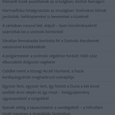
Kiterjedt tüzek pusztítanak az országban, köztük Karcagon
Harmadfokú hőségriasztás az országban: Szolnokon klímát
javítottak, helikoptereket is bevetettek a tüzeknél
A zárkában rosszul lett, elájult – ilyen körülményekről
számoltak be a szolnoki börtönből
Váratlan fennakadás borította fel a Szolnok–Kecskemét
vasútvonal közlekedését
A polgármester a szolnoki cégekhez fordult: több száz
elbocsátott dolgozón segítene
Csődbe ment a tószegi Accell Hunland, a hazai
kerékpárgyártás meghatározó szereplője
Egyszer fent, egyszer lent, így festett a Duna a két évvel
ezelőtti árvíz idején és így most – fotógyűjtemény
ugyanazokból a szögekből
Ilyenek eddig a tapasztalatok a vendégektől – a hőhullám
miatt ingyenes a strandolás Szolnokon