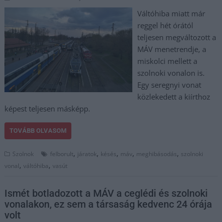
Váltóhiba miatt már
reggel hét órától
teljesen megváltozott a
MÁV menetrendje, a
miskolci mellett a
szolnoki vonalon is.
Egy seregnyi vonat
közlekedett a kiírthoz
képest teljesen másképp.
TOVÁBB OLVASOM
,
,
,
,
,
Szolnok
felborult
járatok
késés
máv
meghibásodás
szolnoki
,
,
vonal
váltóhiba
vasút
Ismét botladozott a MÁV a ceglédi és szolnoki
vonalakon, ez sem a társaság kedvenc 24 órája
volt