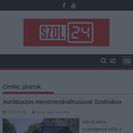
Skip
to
content
Címke:
járatok
Autóbuszos menetrendváltozások Szolnokon
2025.07.26.
Vásárhelyi Gabriella
Időről időre
szükségessé válik a