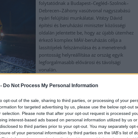
folytatódnak a Budapest–Cegléd–Szolnok–
Debrecen–Záhony vasútvonal nagyszabású
nyári felújítási munkálatai. Vitézy Dávid
építési és beruházási miniszter közösségi
oldalán jelentette be, hogy az újabb ütemhez
érkező komplex MÁV-beruházás célja a
lassítójelek felszámolása és a menetrendi
pontosság helyreállítása az ország egyik
legforgalmasabb elővárosi és távolsági
vonalán.
TOVÁBB OLVASOM
 -
Do Not Process My Personal Information
,
,
,
,
,
,
,
máv
menetrend
sebesség
utazás
vágányzár
vasút
vitézy dávid
to opt-out of the sale, sharing to third parties, or processing of your per
formation for targeted advertising by us, please use the below opt-out s
r selection. Please note that after your opt-out request is processed y
kedést térségünkben
eing interest-based ads based on personal information utilized by us or
disclosed to third parties prior to your opt-out. You may separately opt-
losure of your personal information by third parties on the IAB’s list of
Egy szerelvény klímaberendezésének