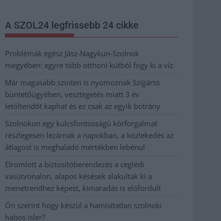
A SZOL24 legfrissebb 24 cikke
Problémák egész Jász-Nagykun-Szolnok
megyében: egyre több otthoni kútból fogy ki a víz
Már magasabb szinten is nyomoznak Szijjártó
büntetőügyében, vesztegetés miatt 3 év
letöltendőt kaphat és ez csak az egyik botrány
Szolnokon egy kulcsfontosságú körforgalmat
részlegesen lezárnak a napokban, a közlekedés az
átlagost is meghaladó mértékben lebénul
Elromlott a biztosítóberendezés a ceglédi
vasútvonalon, alapos késések alakultak ki a
menetrendhez képest, kimaradás is előfordult
Ön szerint hogy készül a hamisítatlan szolnoki
habos isler?