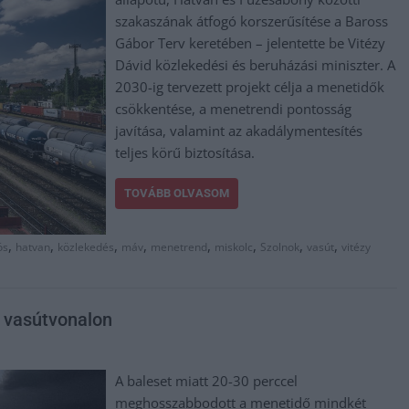
szakaszának átfogó korszerűsítése a Baross
Gábor Terv keretében – jelentette be Vitézy
Dávid közlekedési és beruházási miniszter. A
2030-ig tervezett projekt célja a menetidők
csökkentése, a menetrendi pontosság
javítása, valamint az akadálymentesítés
teljes körű biztosítása.
TOVÁBB OLVASOM
,
,
,
,
,
,
,
,
ös
hatvan
közlekedés
máv
menetrend
miskolc
Szolnok
vasút
vitézy
i vasútvonalon
A baleset miatt 20-30 perccel
meghosszabbodott a menetidő mindkét