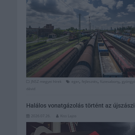
,
,
,
JNSZ megyei hírek
eger
fejlesztés
füzesabony
gyöngy
dávid
Halálos vonatgázolás történt az újszász
2026.07.26.
Kiss Lajos