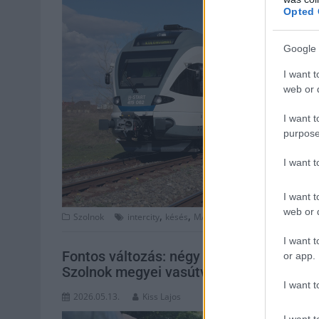
Opted 
Google 
I want t
web or d
I want t
purpose
I want 
I want t
web or d
,
,
,
,
,
Szolnok
intercity
késés
MÁV
menetrend
nagykáta
pá
I want t
Fontos változás: négy napon át teljes 
or app.
Szolnok megyei vasútvonalon
I want t
2026.05.13.
Kiss Lajos
I want t