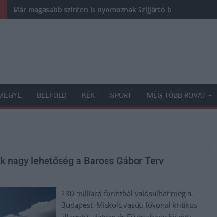
Már magasabb szinten is nyomoznak Szijjártó büntetőügyében,
MEGYE
BELFÖLD
KÉK
SPORT
MÉG TÖBB ROVAT
k nagy lehetőség a Baross Gábor Terv
230 milliárd forintból valósulhat meg a
Budapest–Miskolc vasúti fővonal kritikus
állapotú, Hatvan és Füzesabony közötti