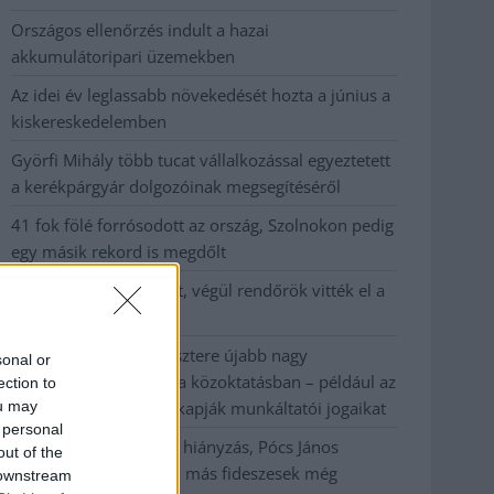
Országos ellenőrzés indult a hazai
akkumulátoripari üzemekben
Az idei év leglassabb növekedését hozta a június a
kiskereskedelemben
Györfi Mihály több tucat vállalkozással egyeztetett
a kerékpárgyár dolgozóinak megsegítéséről
41 fok fölé forrósodott az ország, Szolnokon pedig
egy másik rekord is megdőlt
Egy telefonhívást akart, végül rendőrök vitték el a
mezőtúri férfit
A Tisza kormány minisztere újabb nagy
sonal or
változásokról döntött a közoktatásban – például az
ection to
ou may
iskolaigazgatók visszakapják munkáltatói jogaikat
 personal
Sok volt az igazolatlan hiányzás, Pócs János
out of the
fizetéslevonást kapott, más fideszesek még
 downstream