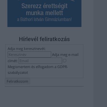
Hírlevél feliratkozás
Adja meg keresztnevét:
Adja meg e-mail
címét:
Megismertem és elfogadom a
GDPR-
szabályzat
ot
Nem szeretne lemaradni semmiről? Csak egy kattintás, és
hírlevelünk a legfrissebb információkkal és exkluzív
tartalmakkal hétről hétre postaládájába érkezik!