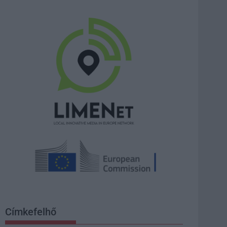
Címkefelhő