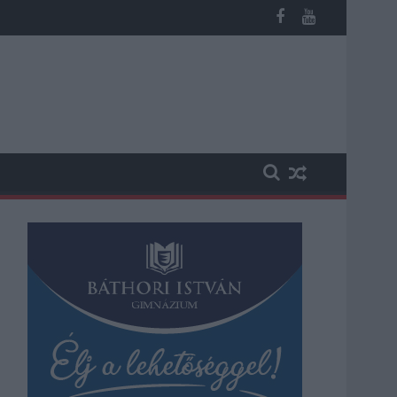
 vesztegetés miatt 3 év letöltendőt kaphat és ez csak az egyik 