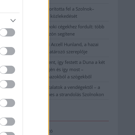
Váratlan fennakadás borította fel a Szolnok–
Kecskemét vasútvonal közlekedését
A polgármester a szolnoki cégekhez fordult: több
száz elbocsátott dolgozón segítene
Csődbe ment a tószegi Accell Hunland, a hazai
kerékpárgyártás meghatározó szereplője
Egyszer fent, egyszer lent, így festett a Duna a két
évvel ezelőtti árvíz idején és így most –
fotógyűjtemény ugyanazokból a szögekből
Ilyenek eddig a tapasztalatok a vendégektől – a
hőhullám miatt ingyenes a strandolás Szolnokon
Elérhetőség
Adatkezelési tájékoztató