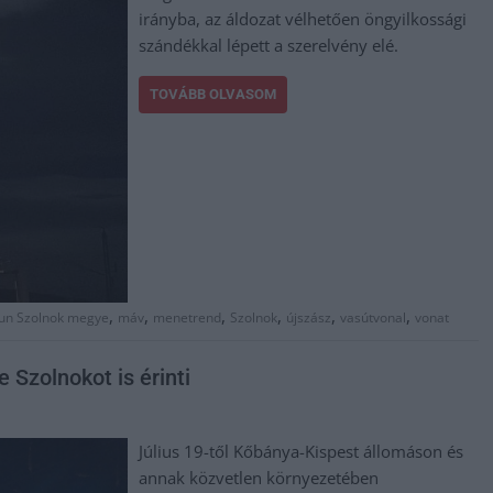
irányba, az áldozat vélhetően öngyilkossági
szándékkal lépett a szerelvény elé.
TOVÁBB OLVASOM
,
,
,
,
,
,
un Szolnok megye
máv
menetrend
Szolnok
újszász
vasútvonal
vonat
 Szolnokot is érinti
Július 19-től Kőbánya-Kispest állomáson és
annak közvetlen környezetében