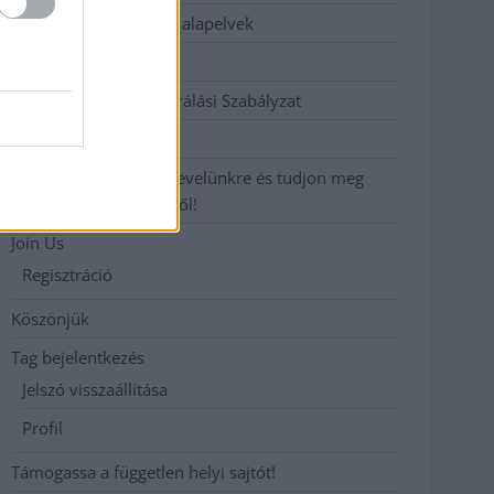
Etikai és függetlenségi alapelvek
Hirdetési árak
Hozzászólási és Moderálási Szabályzat
Impresszum
Iratkozzon fel heti hírlevelünkre és tudjon meg
még többet megyénkről!
Join Us
Regisztráció
Köszönjük
Tag bejelentkezés
Jelszó visszaállítása
Profil
Támogassa a független helyi sajtót!