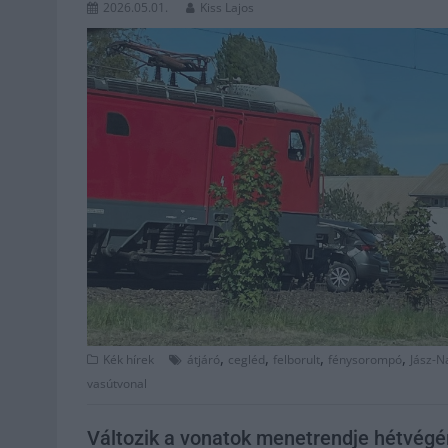
2026.05.01.
Kiss Lajos
,
,
,
,
Kék hírek
átjáró
cegléd
felborult
fénysorompó
Jász-N
vasútvonal
Változik a vonatok menetrendje hétvégé