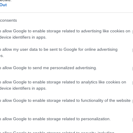
reggel a Budapest–Újszász–Szolnok
Out
vasútvonalon. Az érintett szakaszon
lassabban közlekedhettek a vonatok, emiatt
consents
több járat menetideje is meghosszabbodott.
o allow Google to enable storage related to advertising like cookies on
evice identifiers in apps.
TOVÁBB OLVASOM
o allow my user data to be sent to Google for online advertising
s.
to allow Google to send me personalized advertising.
o allow Google to enable storage related to analytics like cookies on
evice identifiers in apps.
,
,
,
,
lyahiba
Szolnok
tápiószele
Újszász
vasút
o allow Google to enable storage related to functionality of the website
vágányzárra számítsunk az egyik Jász-Nagykun-
o allow Google to enable storage related to personalization.
o allow Google to enable storage related to security, including