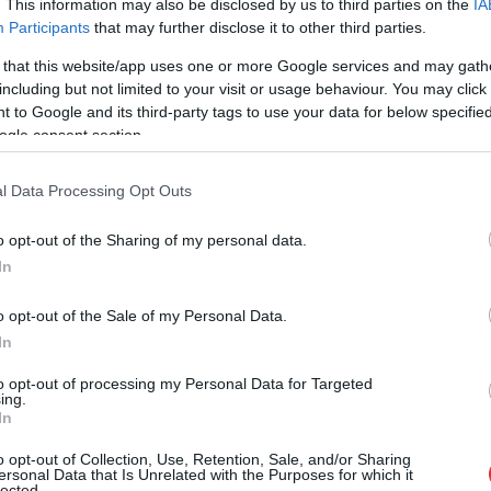
. This information may also be disclosed by us to third parties on the
IA
füstölése miatt kényszerült részleges
Participants
that may further disclose it to other third parties.
leállásra a Keleti pályaudvar kedd délután. A
 that this website/app uses one or more Google services and may gath
tűzoltósági beavatkozás idejére a
including but not limited to your visit or usage behaviour. You may click 
felsővezeték hálózatának egy részét is
 to Google and its third-party tags to use your data for below specifi
lekapcsolták, ami komoly korlátozásokat,
ogle consent section.
járatkimaradásokat és jelentős késéseket
okozott az újszászi, a hatvani, a miskolci és a
l Data Processing Opt Outs
gyöngyösi vonalakon.
o opt-out of the Sharing of my personal data.
TOVÁBB OLVASOM
In
o opt-out of the Sale of my Personal Data.
,
,
,
,
,
a
közlekedés
máv
menetrend
Szolnok
vasút
In
to opt-out of processing my Personal Data for Targeted
az újszászi vasútvonalon
ing.
In
o opt-out of Collection, Use, Retention, Sale, and/or Sharing
Pályahiba okozott fennakadást csütörtök
ersonal Data that Is Unrelated with the Purposes for which it
lected.