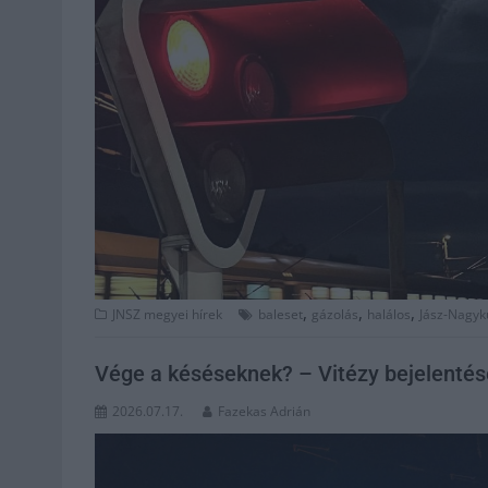
,
,
,
JNSZ megyei hírek
baleset
gázolás
halálos
Jász-Nagyk
Vége a késéseknek? – Vitézy bejelentése
2026.07.17.
Fazekas Adrián