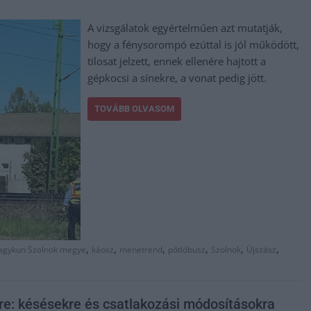
A vizsgálatok egyértelműen azt mutatják,
hogy a fénysorompó ezúttal is jól működött,
tilosat jelzett, ennek ellenére hajtott a
gépkocsi a sínekre, a vonat pedig jött.
TOVÁBB OLVASOM
,
,
,
,
,
,
agykun Szolnok megye
káosz
menetrend
pótlóbusz
Szolnok
Újszász
re: késésekre és csatlakozási módosításokra