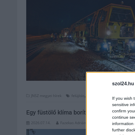
szol24.hu
,
,
,
JNSZ megyei hírek
felújítás
intercity
késés
közlekedés
If you wish 
sensitive in
confirm you
Egy füstölő klíma borította meg a közle
continue se
2026.07.14.
Fazekas Adrián
information 
further disc