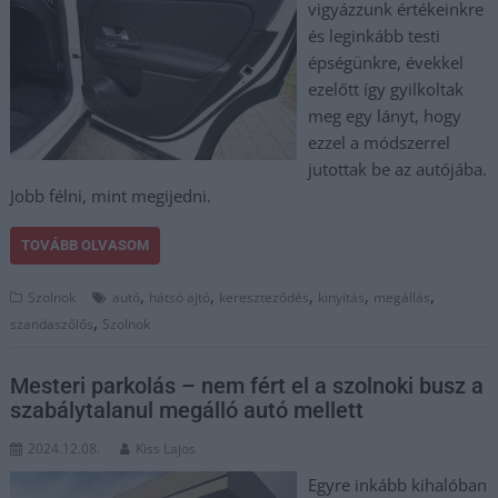
vigyázzunk értékeinkre
és leginkább testi
épségünkre, évekkel
ezelőtt így gyilkoltak
meg egy lányt, hogy
ezzel a módszerrel
jutottak be az autójába.
Jobb félni, mint megijedni.
TOVÁBB OLVASOM
,
,
,
,
,
Szolnok
autó
hátsó ajtó
kereszteződés
kinyitás
megállás
,
szandaszőlős
Szolnok
Mesteri parkolás – nem fért el a szolnoki busz a
szabálytalanul megálló autó mellett
2024.12.08.
Kiss Lajos
Egyre inkább kihalóban