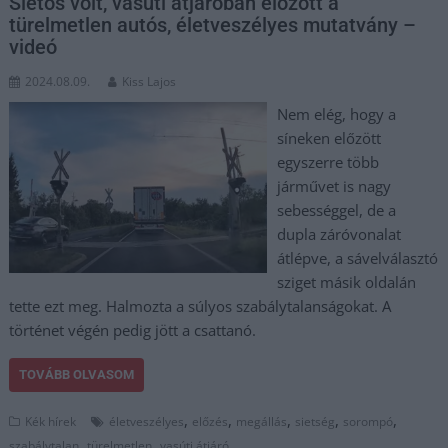
Sietős volt, vasúti átjáróban előzött a
türelmetlen autós, életveszélyes mutatvány –
videó
2024.08.09.
Kiss Lajos
Nem elég, hogy a
síneken előzött
egyszerre több
járművet is nagy
sebességgel, de a
dupla záróvonalat
átlépve, a sávelválasztó
sziget másik oldalán
tette ezt meg. Halmozta a súlyos szabálytalanságokat. A
történet végén pedig jött a csattanó.
TOVÁBB OLVASOM
,
,
,
,
,
Kék hírek
életveszélyes
előzés
megállás
sietség
sorompó
,
,
szabálytalan
türelmetlen
vasúti átjáró