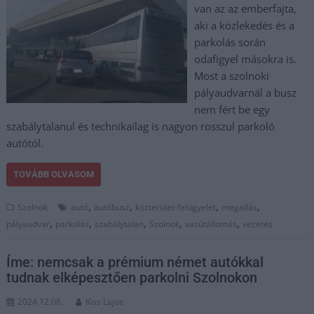
van az az emberfajta,
aki a közlekedés és a
parkolás során
odafigyel másokra is.
Most a szolnoki
pályaudvarnál a busz
nem fért be egy
szabálytalanul és technikailag is nagyon rosszul parkoló
autótól.
TOVÁBB OLVASOM
,
,
,
,
Szolnok
autó
autóbusz
közterület-felügyelet
megállás
,
,
,
,
,
pályaudvar
parkolás
szabálytalan
Szolnok
vasútállomás
vezetés
Íme: nemcsak a prémium német autókkal
tudnak elképesztően parkolni Szolnokon
2024.12.08.
Kiss Lajos