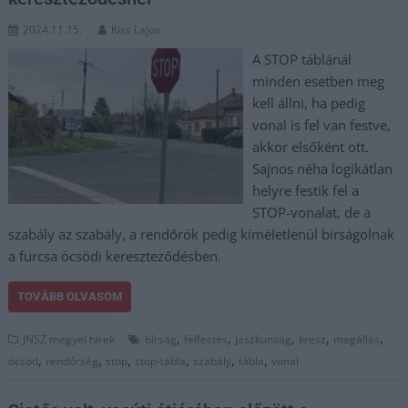
2024.11.15.
Kiss Lajos
A STOP táblánál
minden esetben meg
kell állni, ha pedig
vonal is fel van festve,
akkor elsőként ott.
Sajnos néha logikátlan
helyre festik fel a
STOP-vonalat, de a
szabály az szabály, a rendőrök pedig kíméletlenül bírságolnak
a furcsa öcsödi kereszteződésben.
TOVÁBB OLVASOM
,
,
,
,
,
JNSZ megyei hírek
bírság
felfestés
Jászkunság
kresz
megállás
,
,
,
,
,
,
öcsöd
rendőrség
stop
stop-tábla
szabály
tábla
vonal