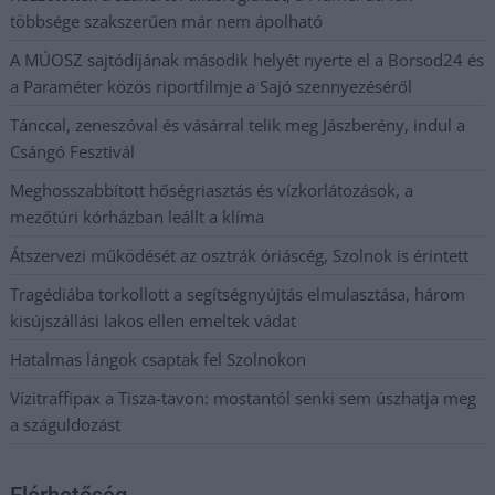
többsége szakszerűen már nem ápolható
A MÚOSZ sajtódíjának második helyét nyerte el a Borsod24 és
a Paraméter közös riportfilmje a Sajó szennyezéséről
Tánccal, zeneszóval és vásárral telik meg Jászberény, indul a
Csángó Fesztivál
Meghosszabbított hőségriasztás és vízkorlátozások, a
mezőtúri kórházban leállt a klíma
Átszervezi működését az osztrák óriáscég, Szolnok is érintett
Tragédiába torkollott a segítségnyújtás elmulasztása, három
kisújszállási lakos ellen emeltek vádat
Hatalmas lángok csaptak fel Szolnokon
Vízitraffipax a Tisza-tavon: mostantól senki sem úszhatja meg
a száguldozást