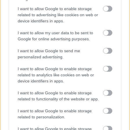
Hírlevél feliratkozás
I want to allow Google to enable storage
Adja meg keresztnevét:
Adja
related to advertising like cookies on web or
meg e-mail címét:
device identifiers in apps.
Megismertem és elfogadom a
GDPR-szabályzat
ot
I want to allow my user data to be sent to
Google for online advertising purposes.
Nem szeretne lemaradni semmiről? Csak egy kattintás, és hírlevelünk a
I want to allow Google to send me
personalized advertising.
legfrissebb információkkal és exkluzív tartalmakkal hétről hétre
postaládájába érkezik!
I want to allow Google to enable storage
related to analytics like cookies on web or
device identifiers in apps.
A SZOL24 legfrissebb 24 cikke
I want to allow Google to enable storage
related to functionality of the website or app.
Egy telefonhívást akart, végül rendőrök vitték el a mezőtúri
férfit
I want to allow Google to enable storage
related to personalization.
A Tisza kormány minisztere újabb nagy változásokról döntött
a közoktatásban – például az iskolaigazgatók visszakapják
I want to allow Google to enable storage