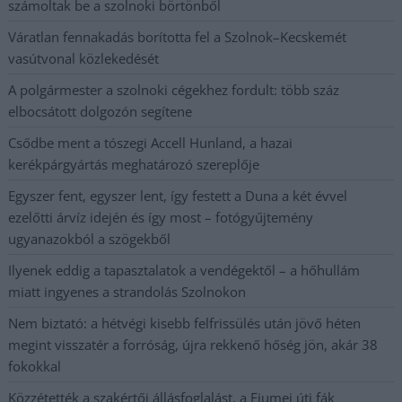
számoltak be a szolnoki börtönből
Váratlan fennakadás borította fel a Szolnok–Kecskemét
vasútvonal közlekedését
A polgármester a szolnoki cégekhez fordult: több száz
elbocsátott dolgozón segítene
Csődbe ment a tószegi Accell Hunland, a hazai
kerékpárgyártás meghatározó szereplője
Egyszer fent, egyszer lent, így festett a Duna a két évvel
ezelőtti árvíz idején és így most – fotógyűjtemény
ugyanazokból a szögekből
Ilyenek eddig a tapasztalatok a vendégektől – a hőhullám
miatt ingyenes a strandolás Szolnokon
Nem biztató: a hétvégi kisebb felfrissülés után jövő héten
megint visszatér a forróság, újra rekkenő hőség jön, akár 38
fokokkal
Közzétették a szakértői állásfoglalást, a Fiumei úti fák