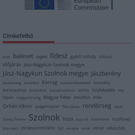
Címkefelhő
fidesz
baleset
györfi mihály
cegléd
háború
autó
időjárás
Jász-Nagykun-Szolnok megye
Jász-Nagykun Szolnok megye
Jászberény
Karcag
kormány
Jászkunság
karambol
katasztrófavédelem
közlekedés
koronavírus
kórház
kosárlabda
kunszentmárton
lmp
Magyar Péter
máv
lopás
mezőtúr
magyarország
rendőrség
Orbán Viktor
polgármester
Pócs János
sport
Szolnok
tisza
tiszafüred
Szalay Ferenc
tisza-tó
tiszaföldvár
törökszentmiklós
vonat
választás
tűz
tisza part
vasút
ukrajna