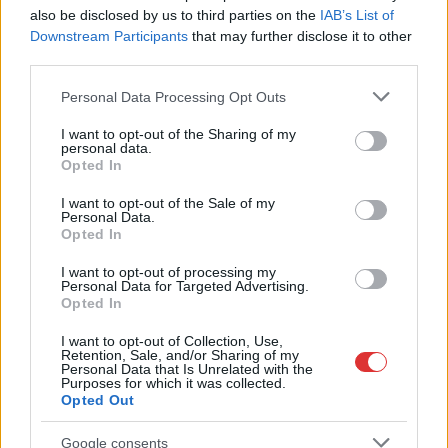
JNSZ megyei hírek
győztes
hétvége
Jászberény
kresz
megállás
also be disclosed by us to third parties on the
IAB’s List of
,
,
mozgáskorlátozott
parkolás
parkoló
Downstream Participants
that may further disclose it to other
third parties.
Please note that this website/app uses one or more Google
Personal Data Processing Opt Outs
services and may gather and store information including but
not limited to your visit or usage behaviour. You may click to
I want to opt-out of the Sharing of my
personal data.
grant or deny consent to Google and its third-party tags to
Opted In
use your data for below specified purposes in below Google
consent section.
I want to opt-out of the Sale of my
Personal Data.
Opted In
I want to opt-out of processing my
Personal Data for Targeted Advertising.
Opted In
I want to opt-out of Collection, Use,
Retention, Sale, and/or Sharing of my
Personal Data that Is Unrelated with the
Purposes for which it was collected.
Opted Out
Google consents