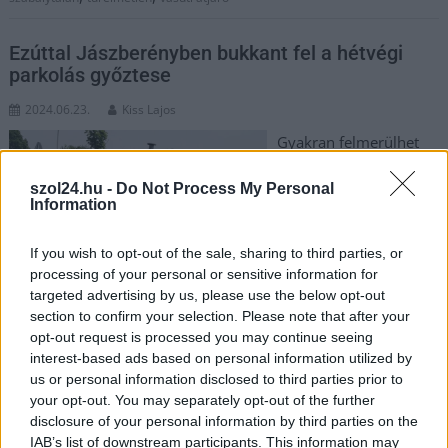
Ezúttal Jászberényben bukkant fel a hétvégi
parkolás győztese
2024.06.23.
Kiss Lajos
Gyakran felmerülhet
ilyenkor bennünk,
hogy vajon valóban
szol24.hu -
Do Not Process My Personal
Information
ennyire nem tud
parkolni az illető,
If you wish to opt-out of the sale, sharing to third parties, or
ennyire nem ismeri a
processing of your personal or sensitive information for
szabályokat, ennyire
targeted advertising by us, please use the below opt-out
figyelmetlen, vagy
section to confirm your selection. Please note that after your
szándékosan csakazértis egyszerre két mozgáskorlátozott
opt-out request is processed you may continue seeing
helyet foglal el.
interest-based ads based on personal information utilized by
us or personal information disclosed to third parties prior to
your opt-out. You may separately opt-out of the further
TOVÁBB OLVASOM
disclosure of your personal information by third parties on the
IAB’s list of downstream participants. This information may
,
,
,
,
,