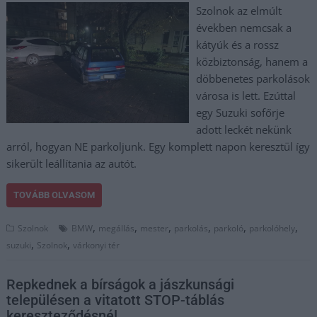
Szolnok az elmúlt
években nemcsak a
kátyúk és a rossz
közbiztonság, hanem a
döbbenetes parkolások
városa is lett. Ezúttal
egy Suzuki sofőrje
adott leckét nekünk
arról, hogyan NE parkoljunk. Egy komplett napon keresztül így
sikerült leállítania az autót.
TOVÁBB OLVASOM
,
,
,
,
,
,
Szolnok
BMW
megállás
mester
parkolás
parkoló
parkolóhely
,
,
suzuki
Szolnok
várkonyi tér
Repkednek a bírságok a jászkunsági
településen a vitatott STOP-táblás
kereszteződésnél