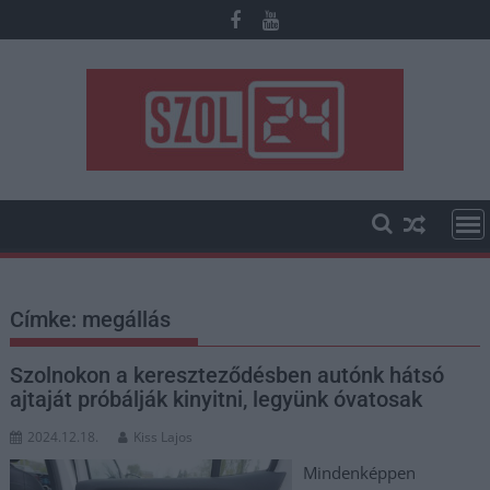
Skip
to
content
Címke:
megállás
Szolnokon a kereszteződésben autónk hátsó
ajtaját próbálják kinyitni, legyünk óvatosak
2024.12.18.
Kiss Lajos
Mindenképpen